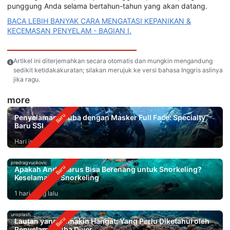
punggung Anda selama bertahun-tahun yang akan datang.
BACA LEBIH BANYAK CARA MENGATASI KEPANIKAN &
KECEMASAN PENYELAM - BAGIAN I.
Artikel ini diterjemahkan secara otomatis dan mungkin mengandung
sedikit ketidakakuratan; silakan merujuk ke versi bahasa Inggris aslinya
jika ragu.
more
Penyelaman Scuba dengan Masker Full Face: Specialty
Baru SSI
Hari ini
predragvuckovic
Apakah Anda Harus Bisa Berenang untuk Snorkeling?
Keselamatan Snorkeling
1 hari yang lalu
unsplash
Lautan yang Semakin Hangat: Yang Perlu Diketahui oleh
Penyelam Scuba Diver