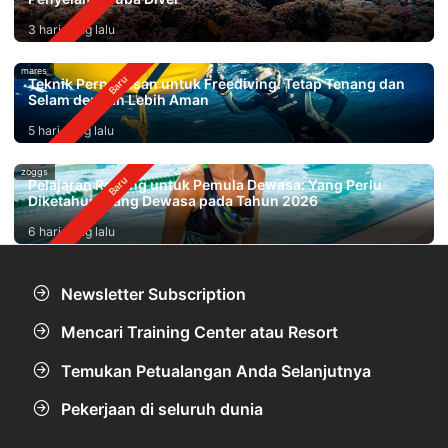
3 hari yang lalu
mares
Teknik Pernapasan untuk Freediving: Tetap Tenang dan
Selam dengan Lebih Aman
5 hari yang lalu
zoggs
Pelajaran Renang untuk Pemula Dewasa: Yang Perlu
Diketahui Orang Dewasa pada Tahun 2026
6 hari yang lalu
Newsletter Subscription
Mencari Training Center atau Resort
Temukan Petualangan Anda Selanjutnya
Pekerjaan di seluruh dunia