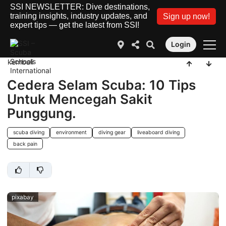
SSI NEWSLETTER: Dive destinations,
training insights, industry updates, and
Sign up now!
expert tips — get the latest from SSI!
Login
kembali
Cedera Selam Scuba: 10 Tips
Untuk Mencegah Sakit
Punggung.
scuba diving
environment
diving gear
liveaboard diving
back pain
pixabay