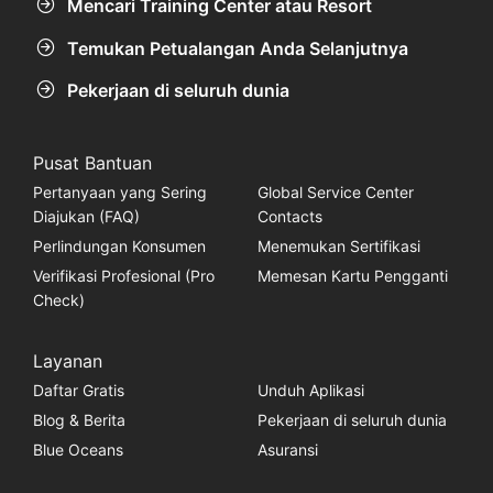
Mencari Training Center atau Resort
Temukan Petualangan Anda Selanjutnya
Pekerjaan di seluruh dunia
Pusat Bantuan
Pertanyaan yang Sering
Global Service Center
Diajukan (FAQ)
Contacts
Perlindungan Konsumen
Menemukan Sertifikasi
Verifikasi Profesional (Pro
Memesan Kartu Pengganti
Check)
Layanan
Daftar Gratis
Unduh Aplikasi
Blog & Berita
Pekerjaan di seluruh dunia
Blue Oceans
Asuransi