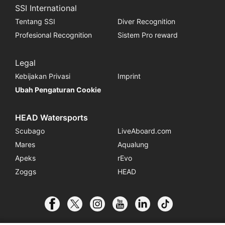
SSI International
Tentang SSI
Diver Recognition
Profesional Recognition
Sistem Pro reward
Legal
Kebijakan Privasi
Imprint
Ubah Pengaturan Cookie
HEAD Watersports
Scubago
LiveAboard.com
Mares
Aqualung
Apeks
rEvo
Zoggs
HEAD