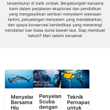
tersembunyi di balik ombak. Bergabunglah bersama
kami dalam perjalanan eksplorasi dan pendidikan
yang mengasyikkan sembari menyelami wawasan
terkini, petualangan menyelam yang mendebarkan,
dan upaya konservasi berdedikasi yang menerangi
keindahan luar biasa dunia bawah laut. Siap membuat
heboh? Mari selami bersama!
Penyelaman
Menyelam
Teknik
Scuba
Bersama
Pernapasan
dengan
Hiu
untuk