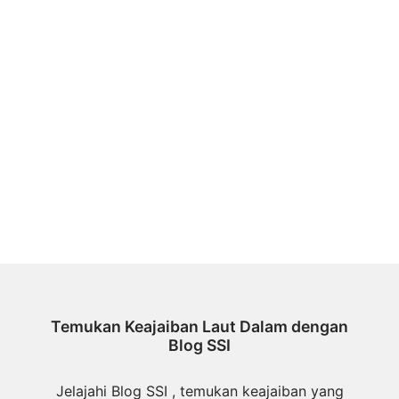
Temukan Keajaiban Laut Dalam dengan
Blog SSI
Jelajahi Blog SSI , temukan keajaiban yang