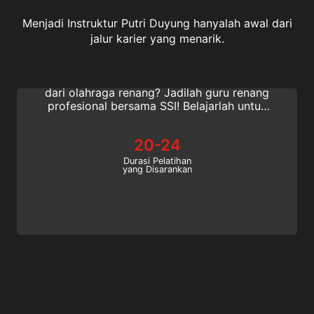
Menjadi Instruktur Putri Duyung hanyalah awal dari
Swim Teacher Adult
jalur karier yang menarik.
Apakah Anda ingin menginspirasi para
perenang seumur hidup? Membangun karier
dari olahraga renang? Jadilah guru renang
profesional bersama SSI! Belajarlah untuk
mengajar bayi, anak-anak atau orang
dewasa untuk berenang, ditambah pemula
20-24
hingga perenang kompetisi. Buatlah
perbedaan! Mulailah hari ini!
Durasi Pelatihan
yang Disarankan
Freediving Instructor