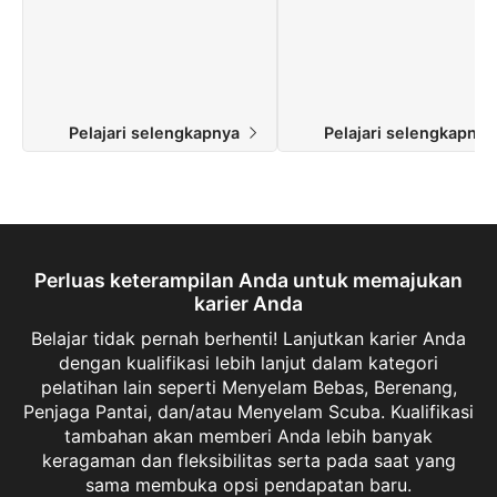
terindah di dunia. Sertifikasi SSI
diakui secara global ini, Anda
Mermaid Instructor profesional
dapat mengajar instruktur
anda diakui di seluruh dunia!
mermaid di seluruh dunia.
Mulailah secara online hari ini.
Pelajari selengkapnya
Pelajari selengkapny
Perluas keterampilan Anda untuk memajukan
karier Anda
Belajar tidak pernah berhenti! Lanjutkan karier Anda
dengan kualifikasi lebih lanjut dalam kategori
pelatihan lain seperti Menyelam Bebas, Berenang,
Penjaga Pantai, dan/atau Menyelam Scuba. Kualifikasi
tambahan akan memberi Anda lebih banyak
keragaman dan fleksibilitas serta pada saat yang
sama membuka opsi pendapatan baru.