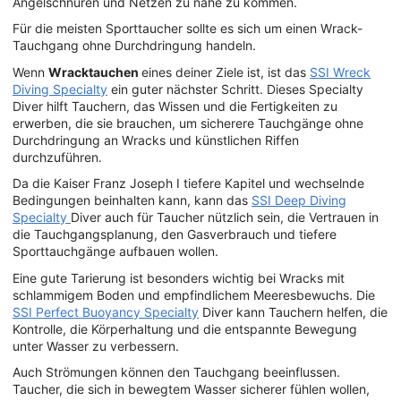
Angelschnüren und Netzen zu nahe zu kommen.
Für die meisten Sporttaucher sollte es sich um einen Wrack-
Tauchgang ohne Durchdringung handeln.
Wenn
Wracktauchen
eines deiner Ziele ist, ist das
SSI Wreck
Diving Specialty
ein guter nächster Schritt. Dieses Specialty
Diver hilft Tauchern, das Wissen und die Fertigkeiten zu
erwerben, die sie brauchen, um sicherere Tauchgänge ohne
Durchdringung an Wracks und künstlichen Riffen
durchzuführen.
Da die Kaiser Franz Joseph I tiefere Kapitel und wechselnde
Bedingungen beinhalten kann, kann das
SSI Deep Diving
Specialty
Diver auch für Taucher nützlich sein, die Vertrauen in
die Tauchgangsplanung, den Gasverbrauch und tiefere
Sporttauchgänge aufbauen wollen.
Eine gute Tarierung ist besonders wichtig bei Wracks mit
schlammigem Boden und empfindlichem Meeresbewuchs. Die
SSI Perfect Buoyancy Specialty
Diver kann Tauchern helfen, die
Kontrolle, die Körperhaltung und die entspannte Bewegung
unter Wasser zu verbessern.
Auch Strömungen können den Tauchgang beeinflussen.
Taucher, die sich in bewegtem Wasser sicherer fühlen wollen,