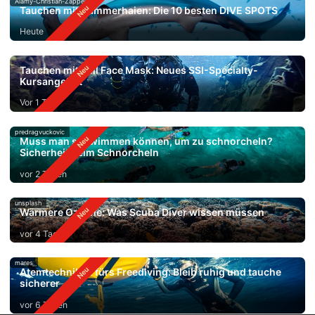
Alamy-Christian-Zappel
Tauchen mit Hammerhaien: Die 10 besten DIVE SPOTS
Heute
Tauchen mit Full Face Mask: Neues SSI-Specialty-
Kursangebot
Vor 1 Tag
predragvuckovic
Muss man schwimmen können, um zu schnorcheln?
Sicherheit beim Schnorcheln
vor 2 Tagen
unsplash
Wärmere Ozeane: Was Scuba Diver wissen müssen
vor 4 Tagen
mares
Atemtechniken fürs Freediving: Bleib ruhig und tauche
sicherer
vor 6 Tagen