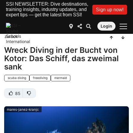
SSI NEWSLETTER: Dive destinations,
training insights, industry updates, and
Sign up now!
expert tips — get the latest from SSI!
Login
zurück
Wreck Diving in der Bucht von
Kotor: Das Schiff, das zweimal
sank
scuba diving
freediving
mermaid
85
mares-janez-kranjc