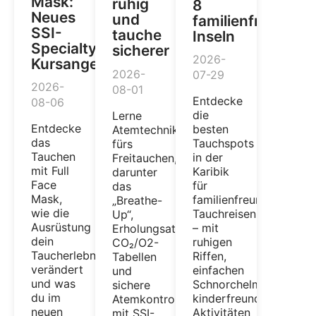
Mask:
ruhig
8
Neues
und
familienfreundlic
SSI-
tauche
Inseln
Specialty-
sicherer
2026-
Kursangebot
2026-
07-29
2026-
08-01
Entdecke
08-06
die
Lerne
Entdecke
besten
Atemtechniken
das
Tauchspots
fürs
Tauchen
in der
Freitauchen,
mit Full
Karibik
darunter
Face
für
das
Mask,
familienfreundliche
„Breathe-
wie die
Tauchreisen
Up“,
Ausrüstung
– mit
Erholungsatmung,
dein
ruhigen
CO₂/O2-
Taucherlebnis
Riffen,
Tabellen
verändert
einfachen
und
und was
Schnorchelmöglichkeit
sichere
du im
kinderfreundlichen
Atemkontrolle
neuen
Aktivitäten
mit SSI-