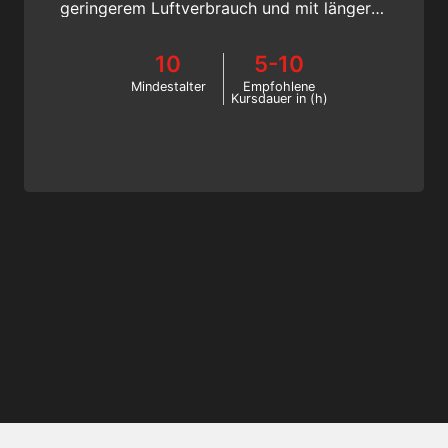
geringerem Luftverbrauch und mit längeren
Grundzeiten zu tauchen. Übernimm die
Kontrolle über dein Tauchvergnügen. Starte
10
5-10
jetzt online!
Mindestalter
Empfohlene
Kursdauer in (h)