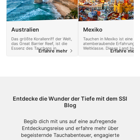
Australien
Mexiko
Das größte Korallenriff der Welt,
Tauchen in Mexiko ist eine
das Great Barrier Reef, ist die
atemberaubende Erfahrung v
Essenz des Tauchens in
Weltklasse. Dieses Land biete
Erfahre mehr
Erfahre meh
Australien.
viele Abenteuer und eine
Landschaft voller Naturwunde
Entdecke die Wunder der Tiefe mit dem SSI
Blog
Begib dich mit uns auf eine aufregende
Entdeckungsreise und erfahre mehr über
begeisternde Tauchabenteuer, engagierte