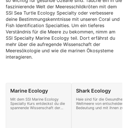
so wichtig für gesunde Ozeane sind. Tauche ein in die
faszinierende Welt der Meeresschildkröten mit dem
SSI Sea Turtle Ecology Specialty oder verbessere
deine Bestimmungskenntnisse mit unseren Coral und
Fish Identification Specialties. Um ein tieferes
Verständnis für die Meere zu bekommen, nimm am
SSI Specialty Marine Ecology teil. Dort erfährst du
mehr über die aufregende Wissenschaft der
Meeresökologie und wie die marinen Ökosysteme
interagieren.
Marine Ecology
Shark Ecology
Mit dem SSI Marine Ecology
Haie sind für die Gesundheit 
Specialty Kurs entdeckst du die
Weltmeere von entscheidende
spannende Wissenschaft der
Bedeutung und mit ihnen zu
Meeresökologie und wirst im
tauchen ist wirklich spektakul
Handumdrehen ein begeisterter
Nimm an einem SSI Shark
Unterwasserforscher.
Ecology Kurs teil und lerne, w
Bereichere deine Tauchgänge
du sicher mit Haien tauchst u