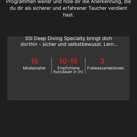
Programmen weiter und hole dir die Anerkennung, die
du dir als sicherer und erfahrener Taucher verdient
Deep Diving
hast.
Viele aufregende und legendäre
Tauchplätze liegen in größeren Tiefen. Das
SSI Deep Diving Specialty bringt dich
dorthin - sicher und selbstbewusst. Lerne
mit SSI, wie du Tauchgänge in Tiefen
zwischen 18 und 40 Metern planst und
15
10-15
3
durchführst.
Mindestalter
Empfohlene
Freiwasserlektionen
Kursdauer in (h)
Enriched Air Nitrox