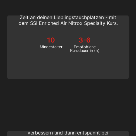
Verlängere deine Tauchzeit, verkürze deine
Oberflächenintervalle und verbringe mehr
Zeit an deinen Lieblingstauchplätzen - mit
dem SSI Enriched Air Nitrox Specialty Kurs.
10
3-6
Mindestalter
Empfohlene
Kursdauer in (h)
Perfect Buoyancy
Der SSI Perfect Buoyancy Specialty Kurs ist
der beste Weg, um deine Wasserlage zu
verbessern und dann entspannt bei