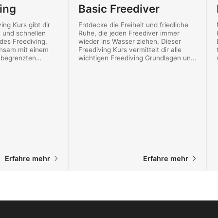
ing
Basic Freediver
ing Kurs gibt dir
Entdecke die Freiheit und friedliche
 und schnellen
Ruhe, die jeden Freediver immer
 des Freediving,
wieder ins Wasser ziehen. Dieser
nsam mit einem
Freediving Kurs vermittelt dir alle
n begrenzten
wichtigen Freediving Grundlagen und
versuchst. Starte
belohnt dich zum Abschluss mit der
eediver noch heute!
SSI Basic Freediver Zertifizierung!
Hier beginnt dein Abenteuer!
Erfahre mehr
Erfahre mehr