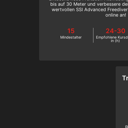
bis auf 30 Meter und verbessere d
wertvollen SSI Advanced Freediver
online an!
15
24-30
Mindestalter
Empfohlene Kursd
in (h)
T
B