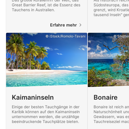
Das größte Korallenriff der Welt, das
Als historisch reic
Great Barrier Reef, ist die Essenz des
Südosteuropa, das 
Tauchens in Australien.
grenzt, wird Kroat
tausend Inseln" ge
Erfahre mehr
© iStock/Romolo-Tavani
© Shutte
Kaimaninseln
Bonaire
Einige der besten Tauchgänge in der
Bonaire ist reich 
Karibik können auf den Kaimaninseln
Naturschönheit un
unternommen werden, die unzählige
Gewässern, was es
beeindruckende Tauchplätze bieten.
Tauchreiseziel mac