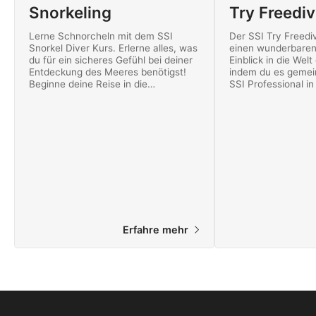
Snorkeling
Try Freediv
Lerne Schnorcheln mit dem SSI
Der SSI Try Freediv
Snorkel Diver Kurs. Erlerne alles, was
einen wunderbaren
du für ein sicheres Gefühl bei deiner
Einblick in die Welt
Entdeckung des Meeres benötigst!
indem du es gemei
Beginne deine Reise in die
SSI Professional i
Unterwasserwelt noch heute mit SSI!
Freiwasser selbst 
deine Reise als Fr
Erfahre mehr