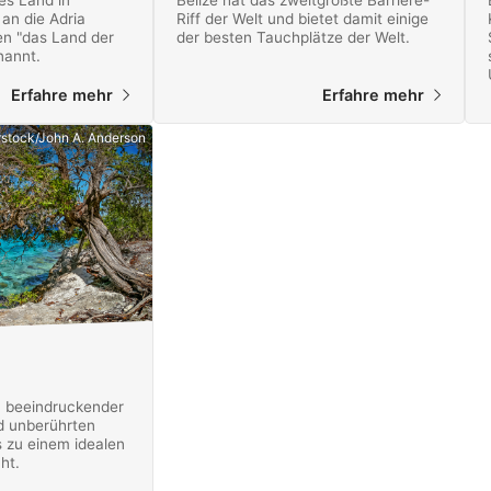
hes Land in
Belize hat das zweitgrößte Barriere-
an die Adria
Riff der Welt und bietet damit einige
ien "das Land der
der besten Tauchplätze der Welt.
nannt.
Erfahre mehr
Erfahre mehr
rstock/John A. Anderson
an beeindruckender
d unberührten
 zu einem idealen
ht.