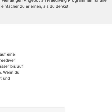
 vielfältigen Angebot an Freediving Programmen für alle
 einfacher zu erlernen, als du denkst!
auf eine
reediver
sser bis auf
n. Wenn du
rt und