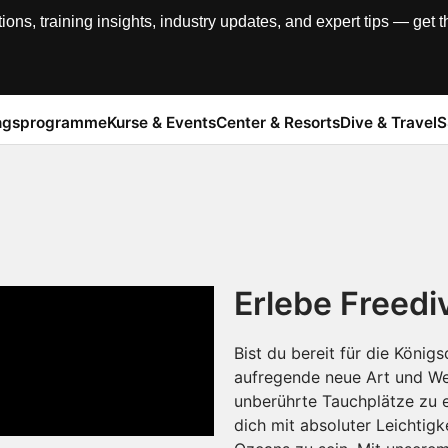
, training insights, industry updates, and expert tips — get th
ngsprogramme
Kurse & Events
Center & Resorts
Dive & Travel
S
Erlebe Freedi
Bist du bereit für die König
aufregende neue Art und We
unberührte Tauchplätze zu 
dich mit absoluter Leichtigk