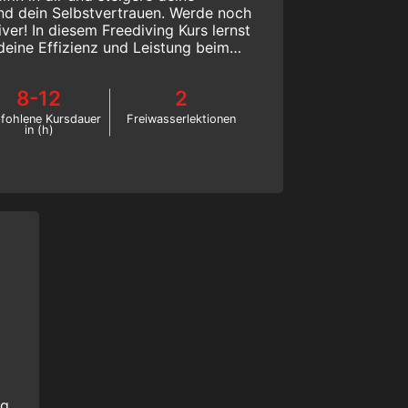
nd dein Selbstvertrauen. Werde noch
ver! In diesem Freediving Kurs lernst
deine Effizienz und Leistung beim
rn. Starte heute noch online!
8-12
2
fohlene Kursdauer
Freiwasserlektionen
in (h)
ng