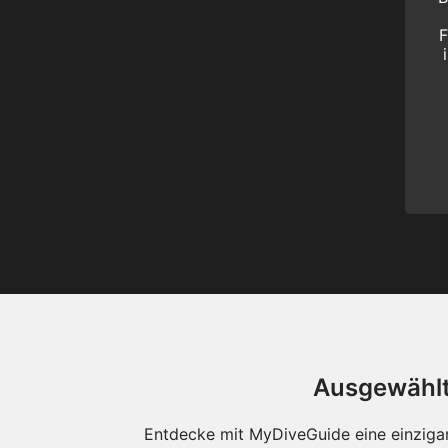
F
Ausgewählte
Entdecke mit MyDiveGuide eine einzigar