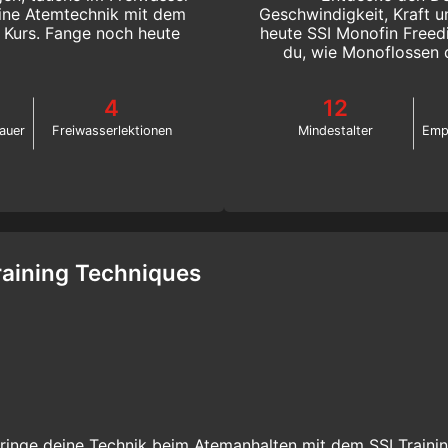
eine Atemtechnik mit dem
Geschwindigkeit, Kraft u
 Kurs. Fange noch heute
heute SSI Monofin Freedi
du, wie Monoflossen 
Schwimmen verbesse
4
12
auer
Freiwasserlektionen
Mindestalter
Emp
raining Techniques
ringe deine Technik beim Atemanhalten mit dem SSI Traini