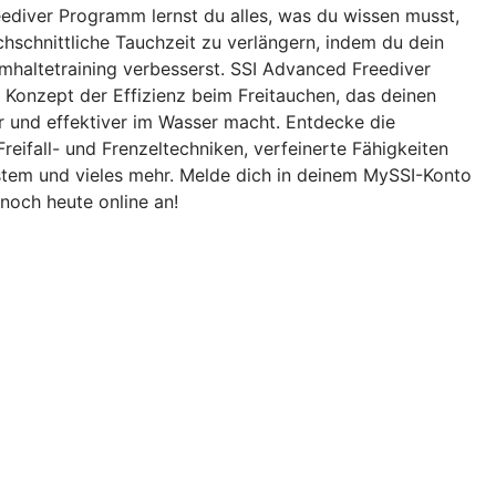
ediver Programm lernst du alles, was du wissen musst,
hschnittliche Tauchzeit zu verlängern, indem du dein
mhaltetraining verbesserst. SSI Advanced Freediver
s Konzept der Effizienz beim Freitauchen, das deinen
r und effektiver im Wasser macht. Entdecke die
reifall- und Frenzeltechniken, verfeinerte Fähigkeiten
tem und vieles mehr. Melde dich in deinem MySSI-Konto
noch heute online an!
Frenzel equalization | Freediving Skills
Arms only ascend | Freediving Skills