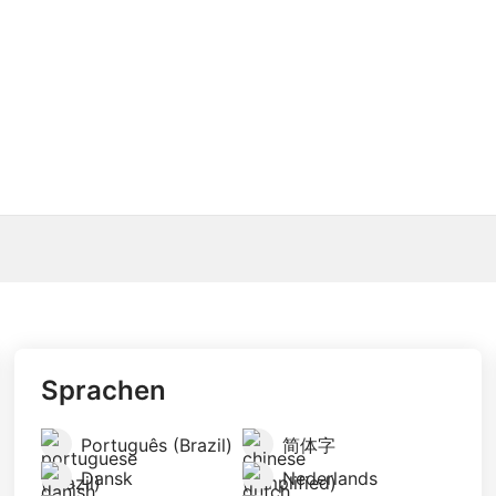
Sprachen
Português (Brazil)
简体字
Dansk
Nederlands