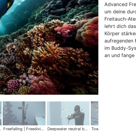
Advanced Fre
um deine durc
Freitauch-Ate
lehrt dich da
Körper stärke
aufregenden F
im Buddy-Sys
an und fange 
 Freediving Skills
Freefalling | Freediving Skills
Deepwater neutral buoyancy | Freediving Skills
Towing from side | Freediving