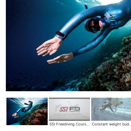
SSI Freediving Courses | Scuba Schools International
Constant weight buddy system |