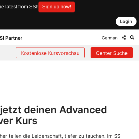
e latest from SSI!
Sign up now!
Login
German
SI Partner
Kostenlose Kursvorschau
Center Suche
 jetzt deinen Advanced
ver Kurs
her teilen die Leidenschaft, tiefer zu tauchen. Im SSI