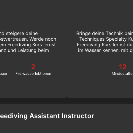
nd steigere deine
Bringe deine Technik bei
bstvertrauen. Werde noch
Techniques Specialty Ku
em Freediving Kurs lernst
Freediving Kurs lernst d
enz und Leistung beim
im Wasser kennen, mit d
 heute noch online!
2
12
auer
Freiwasserlektionen
Mindestalte
reediving Assistant Instructor