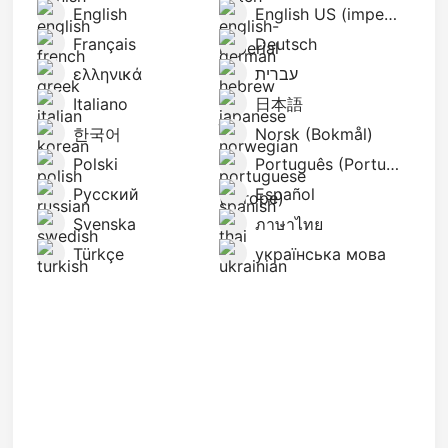
English
English US (imperial)
Français
Deutsch
ελληνικά
עברית
Italiano
日本語
한국어
Norsk (Bokmål)
Polski
Português (Portugal)
Русский
Español
Svenska
ภาษาไทย
Türkçe
українська мова