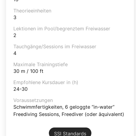
Theorieeinheiten
3
Lektionen im Pool/begrenztem Freiwasser
2
Tauchgänge/Sessions im Freiwasser
4
Maximale Trainingstiefe
30 m / 100 ft
Empfohlene Kursdauer in (h)
24-30
Voraussetzungen
Schwimmfertigkeiten, 6 geloggte “in-water“
Freediving Sessions, Freediver (oder äquivalent)
SSI Standards