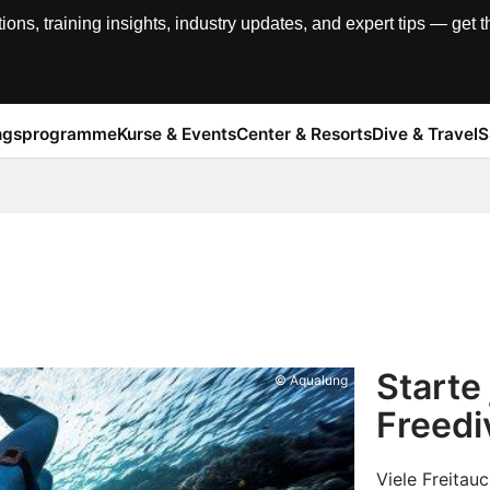
, training insights, industry updates, and expert tips — get th
ngsprogramme
Kurse & Events
Center & Resorts
Dive & Travel
S
Starte
© Aqualung
Freedi
Viele Freitauc