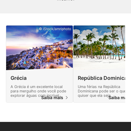
© iStock/amriphoto
© iStock/dan
Grécia
República Dominican
A Grécia é um excelente local
Uma férias na República
para mergulho onde você pode
Dominicana pode ser o que v
explorar águas com incrível
quiser que ela seja.
Saiba mais
Saiba mai
visibilidade, ver toda uma
variedade de vida marinha e
descobrir naufrágios.