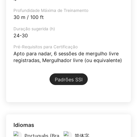
Profundidade Máxima de Treinamento
30 m / 100 ft
Duração sugerida (h)
24-30
Pré-Requisitos para Certificação
Apto para nadar, 6 sessões de mergulho livre
registradas, Mergulhador livre (ou equivalente)
Padrões SSI
Idiomas
Português (Brazil)
简体字