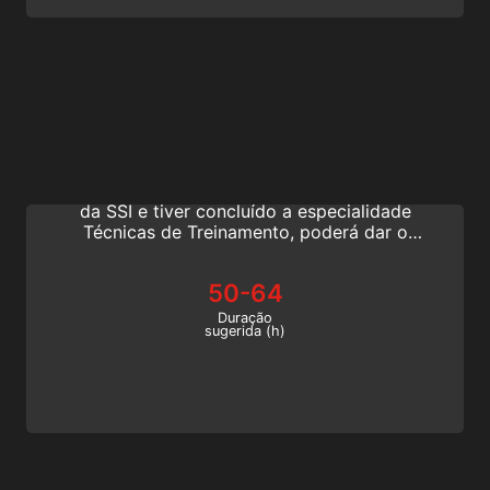
Freediving Assistant Instructor
Torne-se um profissional de mergulho livre
da SSI. Se você for um Freediver experiente
da SSI e tiver concluído a especialidade
Técnicas de Treinamento, poderá dar o
primeiro passo em direção à sua carreira
profissional de mergulho livre tornando-se
50-64
um Freediving Assistant Instructor.
Duração
sugerida (h)