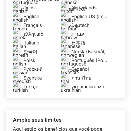
Dansk
Nederlands
English
English US (imperial)
Français
Deutsch
ελληνικά
עברית
Italiano
日本語
한국어
Norsk (Bokmål)
Polski
Português (Portugal)
Русский
Español
Svenska
ภาษาไทย
Türkçe
українська мова
Amplie seus limites
Aqui estão os benefícios que você pode