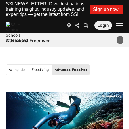
SSI NEWSLETTER: Dive destinations,
training insights, industry updates, and
Sign up now!
expert tips — get the latest from SSI!
Login
Advanced Freediver
Avançado
Freediving
Advanced Freediver
© Aqualung