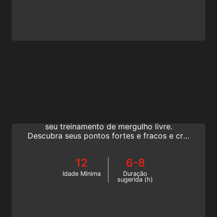
Training Techniques
Aprenda exercícios para fazer em casa e na
água para progredir mais rapidamente em
seu treinamento de mergulho livre.
Descubra seus pontos fortes e fracos e crie
um plano de treinamento personalizado
para melhorar seu desempenho. Junte-se à
12
6-8
especialidade de Técnicas de Treinamento
da SSI!
Idade Mínima
Duração
sugerida (h)