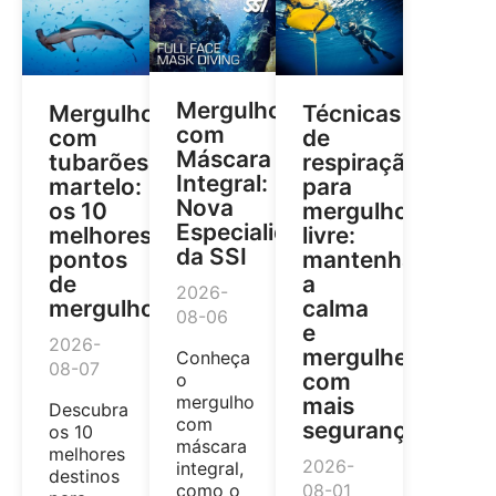
Mergulho
Mergulho
Técnicas
com
com
de
Máscara
tubarões-
respiração
Integral:
martelo:
para
Nova
os 10
mergulho
Especialidade
melhores
livre:
da SSI
pontos
mantenha
de
a
2026-
mergulho
calma
08-06
e
2026-
mergulhe
Conheça
08-07
com
o
mergulho
mais
Descubra
com
segurança
os 10
máscara
melhores
2026-
integral,
destinos
como o
08-01