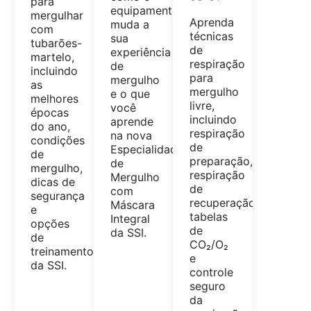
para
equipamento
mergulhar
Aprenda
muda a
com
técnicas
sua
tubarões-
de
experiência
martelo,
respiração
de
incluindo
para
mergulho
as
mergulho
e o que
melhores
livre,
você
épocas
incluindo
aprende
do ano,
respiração
na nova
condições
de
Especialidade
de
preparação,
de
mergulho,
respiração
Mergulho
dicas de
de
com
segurança
recuperação,
Máscara
e
tabelas
Integral
opções
de
da SSI.
de
CO₂/O₂
treinamento
e
da SSI.
controle
seguro
da