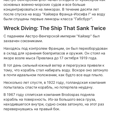
основных военно-морских судов и все больше
концентрироваться на линкорах. В течение десяти лет
после спуска на воду "Кайзера Франца-Иосифа I" на воду
были спущены первые линкоры класса "Габсбург".
Wreck Diving: The Ship That Sank Twice
С падением Австро-Венгерской империи "Кайзер" был
захвачен союзниками.
Находясь под контролем Франции, он был переоборудован
в склад для хранения боеприпасов и оружия. Он стоял на
якоре возле мыса Превлака до 17 октября 1919 года.
В тот день сильный южный ветер и перегрузка привели к
тому, что корабль стал набирать воду. Вскоре оно затонуло
в почти идеальном положении, как будто все еще плыло.
Несколько лет спустя, в 1922 году, голландская компания
попыталась спасти корабль, но потерпела неудачу.
В 1967 году сплитская компания Brodospas подняла
корабль на поверхность. Из-за большого веса груза,
находившегося внутри, судно снова затонуло, на этот раз
перевернувшись на правый бок.