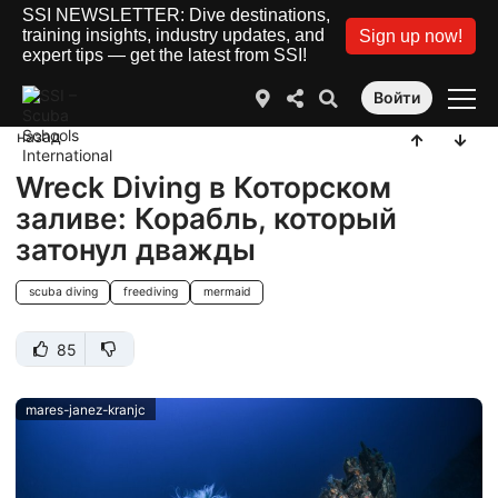
SSI NEWSLETTER: Dive destinations,
training insights, industry updates, and
Sign up now!
expert tips — get the latest from SSI!
Войти
назад
Wreck Diving в Которском
заливе: Корабль, который
затонул дважды
scuba diving
freediving
mermaid
85
mares-janez-kranjc