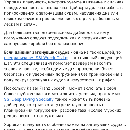
Хорошая плавучесть, контролируемое движение и сильная
осведомленность очень важны. Дайверы должны избегать
прикосновения к затонувшим судам, нарушения дна или
слишком близкого расположения к старым рыболовным
лескам и сетям.
Для большинства рекреационных дайверов к этому
погружению следует подходить как к погружению на
затонувшие корабли без проникновения.
Если
дайвинг затонувших судов
- одна из твоих целей, то
специализация SSI Wreck Diving
- это сильный следующий
шаг. Эта специализация помогает дайверам накопить
знания и навыки, необходимые для проведения более
безопасных и уверенных погружений без проникновения в
воду вокруг затонувших судов и искусственных рифов.
Поскольку Kaiser Franz Joseph I может включать в себя
более глубокие части и меняющиеся условия, программа
SSI Deep Diving Specialty
также может быть полезна
дайверам, которые хотят укрепить уверенность в
планировании погружений, расходе газа и более глубоких
рекреационных погружениях.
Хорошая плавучесть особенно важна на затонувших судах с
илистым дном и хрупкими морскими обрастаниями.