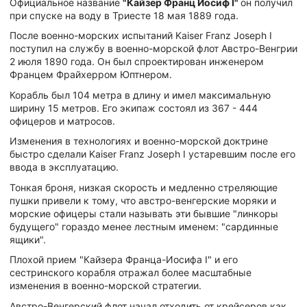
Официальное название
"Кайзер Франц Иосиф I"
он получил
при спуске на воду в Триесте 18 мая 1889 года.
После военно-морских испытаний Kaiser Franz Joseph I
поступил на службу в военно-морской флот Австро-Венгрии
2 июля 1890 года. Он был спроектирован инженером
Францем Фрайхерром Юптнером.
Корабль был 104 метра в длину и имел максимальную
ширину 15 метров. Его экипаж состоял из 367 - 444
офицеров и матросов.
Изменения в технологиях и военно-морской доктрине
быстро сделали Kaiser Franz Joseph I устаревшим после его
ввода в эксплуатацию.
Тонкая броня, низкая скорость и медленно стреляющие
пушки привели к тому, что австро-венгерские моряки и
морские офицеры стали называть эти бывшие "линкоры
будущего" гораздо менее лестным именем: "сардинные
ящики".
Плохой прием "Кайзера Франца-Иосифа I" и его
сестринского корабля отражал более масштабные
изменения в военно-морской стратегии.
Австро-Венгерский флот начал отходить от крейсеров как