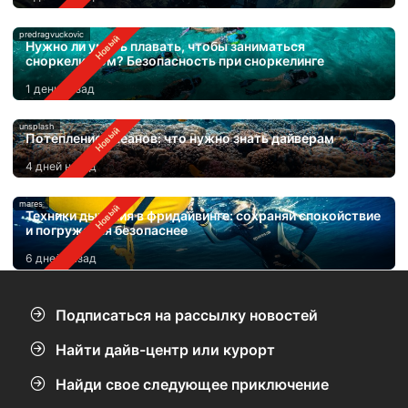
predragvuckovic
Нужно ли уметь плавать, чтобы заниматься
сноркелингом? Безопасность при сноркелинге
1 день назад
unsplash
Потепление океанов: что нужно знать дайверам
4 дней назад
mares
Техники дыхания в фридайвинге: сохраняй спокойствие
и погружайся безопаснее
6 дней назад
Подписаться на рассылку новостей
Найти дайв-центр или курорт
Найди свое следующее приключение