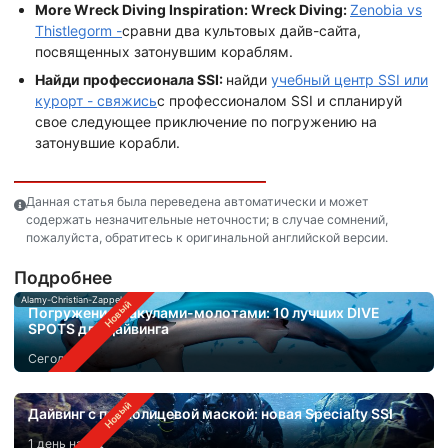
More Wreck Diving Inspiration: Wreck Diving:
Zenobia vs
Thistlegorm -
сравни два культовых дайв-сайта,
посвященных затонувшим кораблям.
Найди профессионала SSI:
найди
учебный центр SSI или
курорт - свяжись
с профессионалом SSI и спланируй
свое следующее приключение по погружению на
затонувшие корабли.
Данная статья была переведена автоматически и может
содержать незначительные неточности; в случае сомнений,
пожалуйста, обратитесь к оригинальной английской версии.
Подробнее
Alamy-Christian-Zappel
Погружения с акулами-молотами: 10 лучших DIVE
SPOTS для дайвинга
Сегодня
Дайвинг с полнолицевой маской: новая Specialty SSI
1 день назад