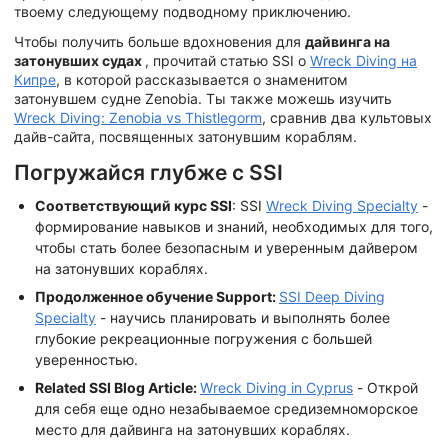
твоему следующему подводному приключению.
Чтобы получить больше вдохновения для
дайвинга на
затонувших судах
, прочитай статью SSI о
Wreck Diving на
Кипре
, в которой рассказывается о знаменитом
затонувшем судне Zenobia. Ты также можешь изучить
Wreck Diving: Zenobia vs Thistlegorm
, сравнив два культовых
дайв-сайта, посвященных затонувшим кораблям.
Погружайся глубже с SSI
Соответствующий курс SSI
: SSI
Wreck Diving Specialty
-
формирование навыков и знаний, необходимых для того,
чтобы стать более безопасным и уверенным дайвером
на затонувших кораблях.
Продолженное обучение Support:
SSI Deep Diving
Specialty
- научись планировать и выполнять более
глубокие рекреационные погружения с большей
уверенностью.
Related SSI Blog Article:
Wreck Diving in Cyprus
- Открой
для себя еще одно незабываемое средиземноморское
место для дайвинга на затонувших кораблях.