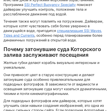
Программа
SSI Perfect Buoyancy Specialty
поможет
дайверам улучшить контроль, положение тела и
расслабленное движение под водой.
Течения также могут повлиять на погружение. Дайверам,
которые хотят чувствовать себя более уверенно в
движущейся воде, пригодится
специализация SSI Waves,
Tides and Currents
, особенно перед планированием более
динамичных погружений в открытой воде.
Почему затонувшие суда Которского
залива заслуживают посещения
Желтые губки делают корабль визуально интересным и
уникальным.
Они привносят цвет в старую конструкцию и делают
затонувшие суда особенно привлекательными для
подводных фотографов. В зависимости от видимости и
освещения затонувшие суда могут казаться драматичными,
тихими и почти кинематографичными.
Для подводных фотографов или дайверов, которые хотят
улучшить свои навыки создания изображений, это одна из
самых сильных сторон сайта. Если подводная фотография -