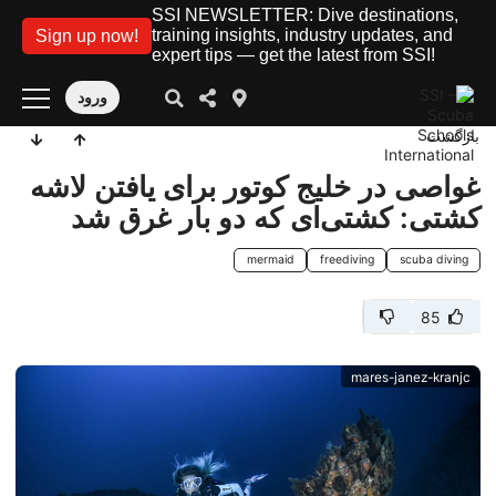
SSI NEWSLETTER: Dive destinations,
training insights, industry updates, and
Sign up now!
expert tips — get the latest from SSI!
ورود
بازگشت
غواصی در خلیج کوتور برای یافتن لاشه
کشتی: کشتی‌ای که دو بار غرق شد
mermaid
freediving
scuba diving
85
mares-janez-kranjc