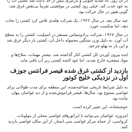
در آن روز، باد شدید جنوبی و بارگیری بیش از حد باعث شد کشتی آب را
به خود جذب کند. خیلی زود کشتی در موقعیتی تقریباً بی‌نقص غرق شد،
گویی هنوز در حال حرکت بود.
چند سال بعد، در سال ۱۹۲۲، یک شرکت هلندی تلاش کرد کشتی را نجات
دهد، اما شکست خورد.
در سال ۱۹۶۷، شرکت برادوسپاس مستقر در اسپلیت، کشتی را به سطح
آب آورد. به دلیل وزن سنگین محموله داخل آن، کشتی بار دیگر غرق شد
و این بار به پهلو چرخید.
ایده بیرون آوردن کل کشتی کنار گذاشته شد. بیشتر مهمات، سلاح‌ها و
مواد منفجره خارج شدند، اما خود لاشه کشتی زیر آب باقی ماند.
بازدید از کشتی غرق شده قیصر فرانتس جوزف
اول در نزدیکی خلیج کوتور
به دلیل شرایط تاریخی شناخته‌شده، این منطقه برای مدت طولانی برای
غواصی ممنوع بود. سال‌ها، قیصر فراموش‌شده و از دید غواصان پنهان
مانده بود.
خوشبختانه، این تغییر کرده است.
امروزه، غواصان می‌توانند با اپراتورهای غواصی محلی از مولونات،
کرواسی، از جمله مرکز غواصی سی استار، از این مکان غواصی بازدید
کنند.