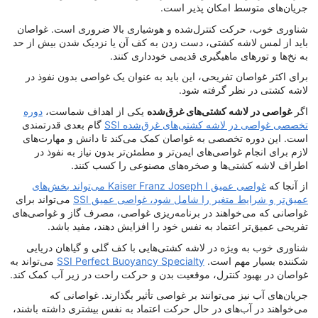
جریان‌های متوسط ​​​​امکان پذیر است.
شناوری خوب، حرکت کنترل‌شده و هوشیاری بالا ضروری است. غواصان
باید از لمس لاشه کشتی، دست زدن به کف آن یا نزدیک شدن بیش از حد
به نخ‌ها و تورهای ماهیگیری قدیمی خودداری کنند.
برای اکثر غواصان تفریحی، این باید به عنوان یک غواصی بدون نفوذ در
لاشه کشتی در نظر گرفته شود.
اگر
غواصی در لاشه کشتی‌های غرق‌شده
یکی از اهداف شماست،
دوره
تخصصی غواصی در لاشه کشتی‌های غرق‌شده SSI
گام بعدی قدرتمندی
است. این دوره تخصصی به غواصان کمک می‌کند تا دانش و مهارت‌های
لازم برای انجام غواصی‌های ایمن‌تر و مطمئن‌تر بدون نیاز به نفوذ در
اطراف لاشه کشتی‌ها و صخره‌های مصنوعی را کسب کنند.
از آنجا که
غواصی عمیق Kaiser Franz Joseph I می‌تواند بخش‌های
عمیق‌تر و شرایط متغیر را شامل شود، غواصی عمیق SSI
می‌تواند برای
غواصانی که می‌خواهند در برنامه‌ریزی غواصی، مصرف گاز و غواصی‌های
تفریحی عمیق‌تر اعتماد به نفس خود را افزایش دهند، مفید باشد.
شناوری خوب به ویژه در لاشه کشتی‌هایی با کف گلی و گیاهان دریایی
شکننده بسیار مهم است.
SSI Perfect Buoyancy Specialty
می‌تواند به
غواصان در بهبود کنترل، موقعیت بدن و حرکت راحت در زیر آب کمک کند.
جریان‌های آب نیز می‌توانند بر غواصی تأثیر بگذارند. غواصانی که
می‌خواهند در آب‌های در حال حرکت اعتماد به نفس بیشتری داشته باشند،