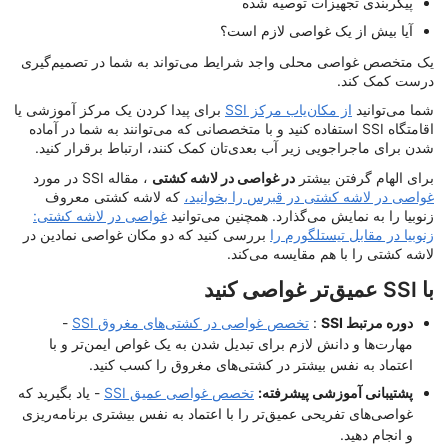
پیکربندی تجهیزات توصیه شده
آیا بیش از یک غواصی لازم است؟
یک متخصص غواصی محلی واجد شرایط می‌تواند به شما در تصمیم‌گیری
درست کمک کند.
شما می‌توانید
از مکان‌یاب مرکز SSI
برای پیدا کردن یک مرکز آموزشی یا
اقامتگاه SSI استفاده کنید و با متخصصانی که می‌توانند به شما در آماده
شدن برای ماجراجویی زیر آب بعدی‌تان کمک کنند، ارتباط برقرار کنید.
برای الهام گرفتن بیشتر
در غواصی در لاشه کشتی
، مقاله SSI در مورد
غواصی در لاشه کشتی در قبرس را بخوانید،
که لاشه کشتی معروف
زنوبیا را به نمایش می‌گذارد. همچنین می‌توانید
غواصی در لاشه کشتی:
زنوبیا در مقابل تیستلگورم را
بررسی کنید که دو مکان غواصی نمادین در
لاشه کشتی را با هم مقایسه می‌کند.
با SSI عمیق‌تر غواصی کنید
دوره مرتبط SSI
:
تخصص غواصی در کشتی‌های مغروق SSI
-
مهارت‌ها و دانش لازم برای تبدیل شدن به یک غواص ایمن‌تر و با
اعتماد به نفس بیشتر در کشتی‌های مغروق را کسب کنید.
پشتیبانی آموزشی پیشرفته:
تخصص غواصی عمیق SSI
- یاد بگیرید که
غواصی‌های تفریحی عمیق‌تر را با اعتماد به نفس بیشتری برنامه‌ریزی
و انجام دهید.