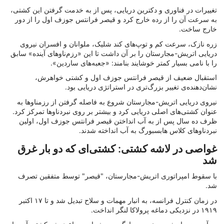
تغییرات در فناوری و دکترین دریایی، پس از به خدمت گرفتن این کشتی،
به سرعت آن را از رده خارج کرد و قیصر فرانتس جوزف اول را از دور
خارج ساخت.
زره نازک، سرعت کم و توپ‌های کند شلیک، ملوانان و افسران نیروی
دریایی اتریش-مجارستان را بر آن داشت تا این «رزم‌ناوهای آینده» سابق
را با نامی بسیار کمتر خوشایند بنامند: «جعبه‌های ساردین».
استقبال ضعیف از قیصر فرانتس جوزف اول و کشتی خواهرش،
نشان‌دهنده‌ی تغییر بزرگ‌تری در استراتژی دریایی بود.
نیروی دریایی اتریش-مجارستان شروع به فاصله گرفتن از رزمناوها به
عنوان کشتی‌های اصلی دریایی کرد و بیشتر بر روی نبردناوها تمرکز کرد.
ظرف ده سال پس از به آب انداختن قیصر فرانتس جوزف اول، اولین
نبردناوهای کلاس هابسبورگ به آب انداخته شدند.
غواصی در لاشه کشتی: کشتی‌ای که دو بار غرق
شد
با سقوط امپراتوری اتریش-مجارستان، "قیصر" توسط متفقین تصرف
شد.
در زمان کنترل فرانسه، به انبار مهمات و سلاح تبدیل شد و تا ۱۷ اکتبر
۱۹۱۹ در نزدیکی دماغه پرولاکا لنگر انداخت.