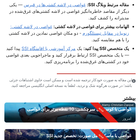
مقاله مرتبط وبلاگ SSI:
غواصی در لاشه کشتی‌ها در قبرس
— یکی
دیگر از مقاصد خاطره‌انگیز غواصی در لاشه کشتی‌های غرق‌شده در
مدیترانه را کشف کنید.
الهامات بیشتر برای غواصی در لاشه کشتی:
غواصی در لاشه کشتی:
زنوبیا در مقابل تیستلگورم
- دو مکان غواصی نمادین در لاشه کشتی
را با هم مقایسه کنید.
یک متخصص SSI پیدا کنید:
یک
مرکز آموزشی یا اقامتگاه SSI
پیدا کنید
— با یک متخصص SSI ارتباط برقرار کنید و ماجراجویی بعدی غواصی
خود در کشتی‌های غرق‌شده را برنامه‌ریزی کنید.
این مقاله به صورت خودکار ترجمه شده است و ممکن است حاوی اشتباهات جزئی
باشد؛ در صورت هرگونه شک و تردید، لطفاً به نسخه اصلی انگلیسی مراجعه کنید.
بیشتر
Alamy-Christian-Zappel
غواصی با کوسه‌های سرچکشی: 10 نقطه برتر برای غواصی
امروز
غواصی با ماسک کامل صورت: تخصص جدید SSI