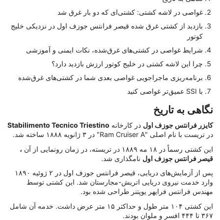
غواصی در لاشه کشتی: کشتی‌ای که دو بار غرق شد
بازدید از کشتی غرق شده قیصر فرانتس جوزف اول در نزدیکی خلیج
کوتور
شرایط غواصی در کشتی‌های غرق‌شده، نکات ایمنی و آموزشی
چرا این لاشه کشتی در خلیج کوتور ارزش بازدید دارد؟
برنامه‌ریزی ماجراجویی غواصی بعدی شما در کشتی‌های غرق‌شده
با SSI عمیق‌تر غواصی کنید
نگاهی به تاریخ
کایزر فرانتس جوزف اول
در کارخانه
Stabilimento Tecnico Triestino
در تریست با نام اصلی "Ram Cruiser A" در ۳ ژانویه ۱۸۸۸ ساخته شد.
این کشتی رسماً در ۱۸ مه ۱۸۸۹ در تریسته، در زمان رونمایی از آن
،
قیصر فرانتس جوزف اول
نامگذاری شد.
پس از آزمایش‌های دریایی، قیصر فرانتس جوزف اول در ۲ ژوئیه ۱۸۹۰
وارد خدمت نیروی دریایی اتریش-مجارستان شد. این کشتی توسط
مهندس فرانتس فرایهر یوپتنر طراحی شده بود.
این کشتی ۱۰۴ متر طول و حداکثر ۱۵ متر عرض داشت. خدمه آن شامل
۳۶۷ تا ۴۴۴ افسر و ملوان بودند.