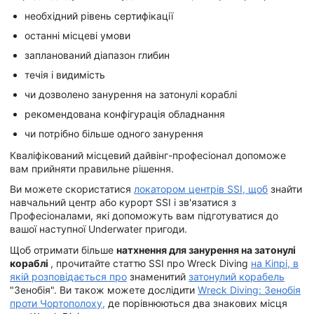
необхідний рівень сертифікації
останні місцеві умови
запланований діапазон глибин
течія і видимість
чи дозволено занурення на затонулі кораблі
рекомендована конфігурація обладнання
чи потрібно більше одного занурення
Кваліфікований місцевий дайвінг-професіонал допоможе
вам прийняти правильне рішення.
Ви можете скористатися
локатором центрів SSI, щоб
знайти
навчальний центр або курорт SSI і зв'язатися з
Професіоналами, які допоможуть вам підготуватися до
вашої наступної Underwater пригоди.
Щоб отримати більше
натхнення для занурення на затонулі
кораблі
, прочитайте статтю SSI про Wreck Diving
на Кіпрі, в
якій розповідається про
знаменитий
затонулий корабель
"Зенобія". Ви також можете дослідити
Wreck Diving: Зенобія
проти Чортополоху,
де порівнюються два знакових місця