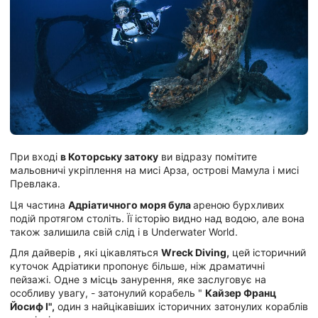
При вході
в Которську затоку
ви відразу помітите
мальовничі укріплення на мисі Арза, острові Мамула і мисі
Превлака.
Ця частина
Адріатичного моря була
ареною бурхливих
подій протягом століть. Її історію видно над водою, але вона
також залишила свій слід і в Underwater World.
Для дайверів
,
які цікавляться
Wreck Diving,
цей історичний
куточок Адріатики пропонує більше, ніж драматичні
пейзажі. Одне з місць занурення, яке заслуговує на
особливу увагу, - затонулий корабель "
Кайзер Франц
Йосиф I",
один з найцікавіших історичних затонулих кораблів