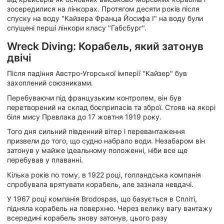
зосередилися на лінкорах. Протягом десяти років після
спуску на воду "Кайзера Франца Йосифа I" на воду були
спущені перші лінкори класу "Габсбург".
Wreck Diving: Корабель, який затонув
двічі
Після падіння Австро-Угорської імперії "Кайзер" був
захоплений союзниками.
Перебуваючи під французьким контролем, він був
перетворений на склад боєприпасів та зброї. Стояв на якорі
біля мису Превлака до 17 жовтня 1919 року.
Того дня сильний південний вітер і перевантаження
призвели до того, що судно набрало води. Незабаром він
затонув у майже ідеальному положенні, ніби все ще
перебував у плаванні.
Кілька років по тому, в 1922 році, голландська компанія
спробувала врятувати корабель, але зазнала невдачі.
У 1967 році компанія Brodospas, що базується в Спліті,
підняла корабель на поверхню. Через велику вагу вантажу
всередині корабель знову затонув, цього разу