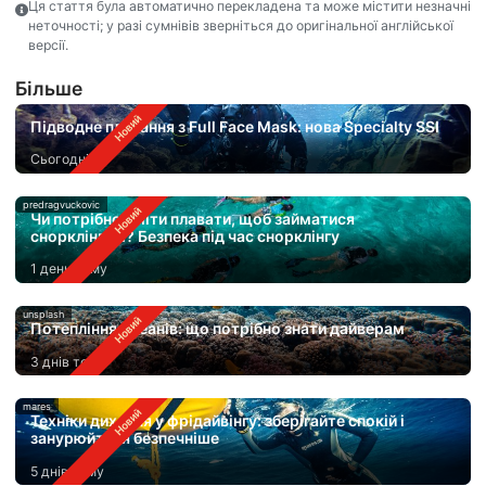
Ця стаття була автоматично перекладена та може містити незначні
неточності; у разі сумнівів зверніться до оригінальної англійської
версії.
Бiльше
Підводне плавання з Full Face Mask: нова Specialty SSI
Сьогодні
predragvuckovic
Чи потрібно вміти плавати, щоб займатися
снорклінгом? Безпека під час снорклінгу
1 день тому
unsplash
Потепління океанів: що потрібно знати дайверам
3 днів тому
mares
Техніки дихання у фрідайвінгу: зберігайте спокій і
занурюйтеся безпечніше
5 днів тому