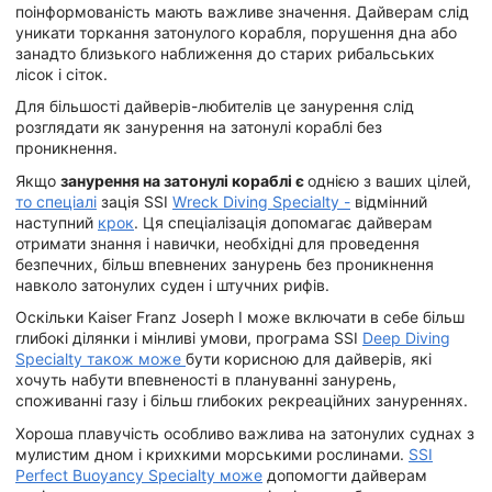
поінформованість мають важливе значення. Дайверам слід
уникати торкання затонулого корабля, порушення дна або
занадто близького наближення до старих рибальських
лісок і сіток.
Для більшості дайверів-любителів це занурення слід
розглядати як занурення на затонулі кораблі без
проникнення.
Якщо
занурення на затонулі кораблі є
однією з ваших цілей,
то спеціалі
зація SSI
Wreck Diving Specialty -
відмінний
наступний
крок
. Ця спеціалізація допомагає дайверам
отримати знання і навички, необхідні для проведення
безпечних, більш впевнених занурень без проникнення
навколо затонулих суден і штучних рифів.
Оскільки Kaiser Franz Joseph I може включати в себе більш
глибокі ділянки і мінливі умови, програма SSI
Deep Diving
Specialty також може
бути корисною для дайверів, які
хочуть набути впевненості в плануванні занурень,
споживанні газу і більш глибоких рекреаційних зануреннях.
Хороша плавучість особливо важлива на затонулих суднах з
мулистим дном і крихкими морськими рослинами.
SSI
Perfect Buoyancy Specialty може
допомогти дайверам