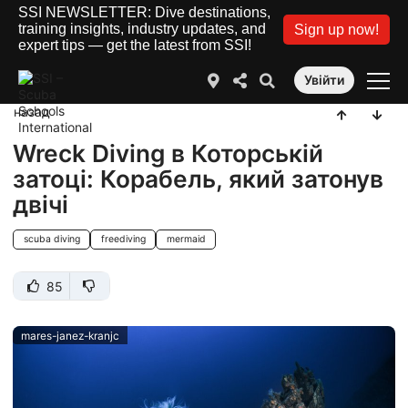
SSI NEWSLETTER: Dive destinations,
training insights, industry updates, and
Sign up now!
expert tips — get the latest from SSI!
Увійти
назад
Wreck Diving в Которській
затоці: Корабель, який затонув
двічі
scuba diving
freediving
mermaid
85
mares-janez-kranjc