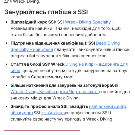
для Wreck Diving.
Занурюйтесь глибше з SSI
Відповідний курс SSI:
SSI
Wreck Diving Specialty -
Розвивайте навички і знання, необхідні для того, щоб
стати більш безпечним і впевненим дайвером.
Підтримка підвищення кваліфікації: SSI
Deep Diving
Specialty - навчіться
планувати і виконувати більш глибокі
рекреаційні занурення з більшою впевненістю.
Стаття в блозі SSI: Wreck
Diving на Кіпрі - відкрийте для
себе
ще одне незабутнє місце для занурення на затонулі
кораблі в Середземному морі.
Більше натхнення для занурень на затонулі кораблі:
Wreck Diving: Зенобія проти Чортополоха -
порівняйте два
знакових місця для Wreck Diving.
Знайдіть професіонала SSI: знайдіть
навчальний центр
або курорт
SSI
- зв'яжіться
з професіоналом SSI і
сплануйте свою наступну пригоду з Wreck Diving.