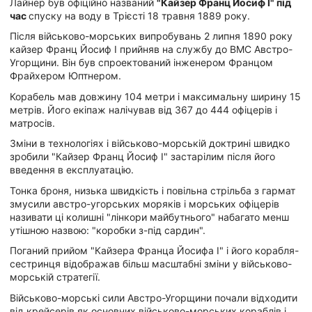
Лайнер був офіційно названий
"Кайзер Франц Йосиф I" під
час
спуску на воду в Трієсті 18 травня 1889 року.
Після військово-морських випробувань 2 липня 1890 року
кайзер Франц Йосиф I прийняв на службу до ВМС Австро-
Угорщини. Він був спроектований інженером Францом
Фрайхером Юптнером.
Корабель мав довжину 104 метри і максимальну ширину 15
метрів. Його екіпаж налічував від 367 до 444 офіцерів і
матросів.
Зміни в технологіях і військово-морській доктрині швидко
зробили "Кайзер Франц Йосиф I" застарілим після його
введення в експлуатацію.
Тонка броня, низька швидкість і повільна стрільба з гармат
змусили австро-угорських моряків і морських офіцерів
називати ці колишні "лінкори майбутнього" набагато менш
утішною назвою: "коробки з-під сардин".
Поганий прийом "Кайзера Франца Йосифа I" і його корабля-
сестринця відображав більш масштабні зміни у військово-
морській стратегії.
Військово-морські сили Австро-Угорщини почали відходити
від крейсерів як основних військово-морських кораблів і