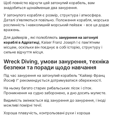
Щоб повністю відчути цей затонулий корабель, вам
знадобиться щонайменше два занурення.
У затонулого корабля є розмір, структура і атмосфера.
Деталі з'являються повільно. Положення корабля, морська
рослинність і навколишній морський пейзаж - все це додає
вражень.
Для дайверів
,
які полюбляють
занурення на затонулі
кораблі в Адріатиці,
Kaiser Franz Joseph I є пам'ятним
місцем, оскільки він поєднує в собі історію, структуру і
сильне відчуття місця.
Wreck Diving, умови занурення, техніка
безпеки та поради щодо навчання
Під час занурення на затонулий корабель "Кайзер Франц
Йосиф I" рекомендується дотримуватися обережності.
На ньому багато старих рибальських лісок і сіток.
Проникнення на судно заборонено, а дно досить мулисте.
Видимість змінюється від занурення до занурення, і іноді
можливі помірні течії.
Хороша плавучість, контрольовані рухи і хороша