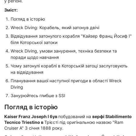
у регіоні.
Зміст:
Погляд в історію
Wreck Diving: Корабель, який затонув двічі
Відвідування затонулого корабля "Кайзер Франц Йосиф I"
біля Которської затоки
Wreck Diving, умови занурення, техніка безпеки та
поради щодо навчання
Чому затонулі кораблі в Которській затоці заслуговують
на відвідування
Планування вашої наступної пригоди в області Wreck
Diving
Занурюйтесь глибше з SSI
Погляд в історію
Kaiser Franz Joseph I був
побудований на
верфі Stabilimento
Tecnico Triestino в
Трієсті під оригінальною назвою "Ram
Cruiser A" 3 січня 1888 року.