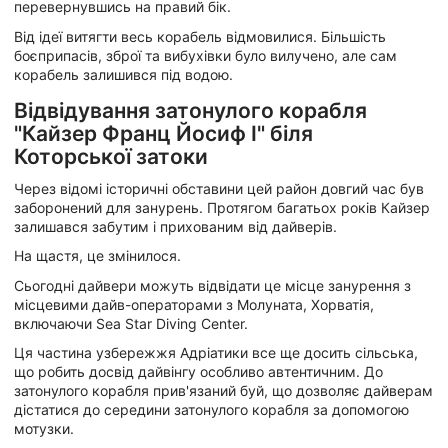
перевернувшись на правий бік.
Від ідеї витягти весь корабель відмовилися. Більшість
боєприпасів, зброї та вибухівки було вилучено, але сам
корабель залишився під водою.
Відвідування затонулого корабля
"Кайзер Франц Йосиф I" біля
Которської затоки
Через відомі історичні обставини цей район довгий час був
заборонений для занурень. Протягом багатьох років Кайзер
залишався забутим і прихованим від дайверів.
На щастя, це змінилося.
Сьогодні дайвери можуть відвідати це місце занурення з
місцевими дайв-операторами з Молуната, Хорватія,
включаючи Sea Star Diving Center.
Ця частина узбережжя Адріатики все ще досить сільська,
що робить досвід дайвінгу особливо автентичним. До
затонулого корабля прив'язаний буй, що дозволяє дайверам
дістатися до середини затонулого корабля за допомогою
мотузки.