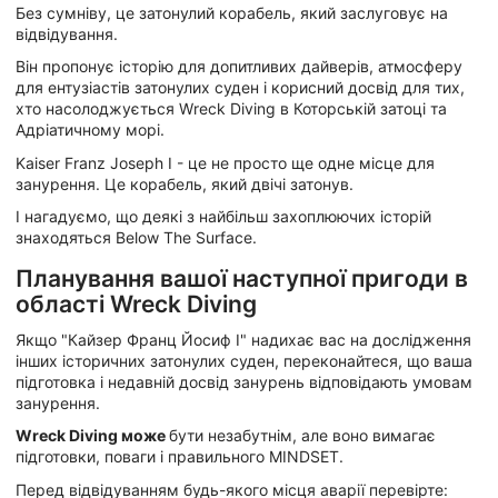
Без сумніву, це затонулий корабель, який заслуговує на
відвідування.
Він пропонує історію для допитливих дайверів, атмосферу
для ентузіастів затонулих суден і корисний досвід для тих,
хто насолоджується Wreck Diving в Которській затоці та
Адріатичному морі.
Kaiser Franz Joseph I - це не просто ще одне місце для
занурення. Це корабель, який двічі затонув.
І нагадуємо, що деякі з найбільш захоплюючих історій
знаходяться Below The Surface.
Планування вашої наступної пригоди в
області Wreck Diving
Якщо "Кайзер Франц Йосиф I" надихає вас на дослідження
інших історичних затонулих суден, переконайтеся, що ваша
підготовка і недавній досвід занурень відповідають умовам
занурення.
Wreck Diving може
бути незабутнім, але воно вимагає
підготовки, поваги і правильного MINDSET.
Перед відвідуванням будь-якого місця аварії перевірте: