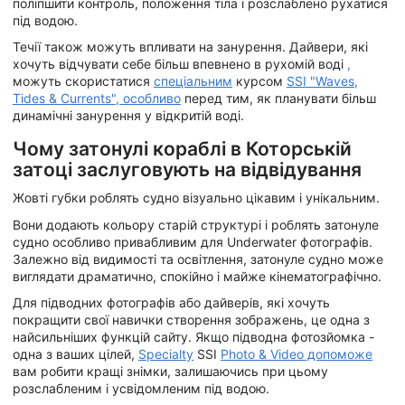
поліпшити контроль, положення тіла і розслаблено рухатися
під водою.
Течії також можуть впливати на занурення. Дайвери, які
хочуть відчувати себе більш впевнено в рухомій воді
,
можуть скористатися
спеціальним
курсом
SSI "Waves,
Tides & Currents", особливо
перед тим, як планувати більш
динамічні занурення у відкритій воді.
Чому затонулі кораблі в Которській
затоці заслуговують на відвідування
Жовті губки роблять судно візуально цікавим і унікальним.
Вони додають кольору старій структурі і роблять затонуле
судно особливо привабливим для Underwater фотографів.
Залежно від видимості та освітлення, затонуле судно може
виглядати драматично, спокійно і майже кінематографічно.
Для підводних фотографів або дайверів, які хочуть
покращити свої навички створення зображень, це одна з
найсильніших функцій сайту. Якщо підводна фотозйомка -
одна з ваших цілей,
Specialty
SSI
Photo & Video допоможе
вам робити кращі знімки, залишаючись при цьому
розслабленим і усвідомленим під водою.