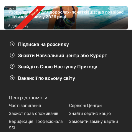
zoggs
Уроки плавання для дорослих-початківців: що потрібно
знати дорослим у 2026 році
6 днів тому
Підписка на розсилку
Знайти Навчальний центр або Курорт
Знайдіть Свою Наступну Пригоду
Вакансії по всьому світу
Центр допомоги
Часті запитання
Сервісні Центри
Захист прав споживачів
Знайти сертифікацію
Верифікація Професіонала
Замовити заміну картки
SSI