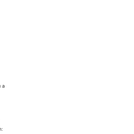
ů a
m: