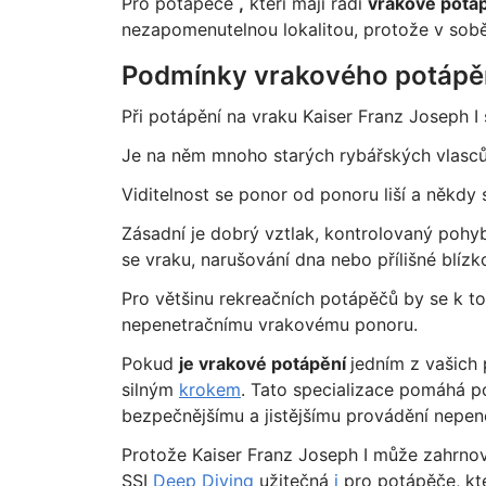
Pro potápěče
,
kteří mají rádi
vrakové potá
nezapomenutelnou lokalitou, protože v sobě s
Podmínky vrakového potápění
Při potápění na vraku Kaiser Franz Joseph I
Je na něm mnoho starých rybářských vlasců a
Viditelnost se ponor od ponoru liší a někd
Zásadní je dobrý vztlak, kontrolovaný pohy
se vraku, narušování dna nebo přílišné blízko
Pro většinu rekreačních potápěčů by se k 
nepenetračnímu vrakovému ponoru.
Pokud
je vrakové potápění
jedním z vašich
silným
krokem
. Tato specializace pomáhá p
bezpečnějšímu a jistějšímu provádění nepen
Protože Kaiser Franz Joseph I může zahrnov
SSI
Deep Diving
užitečná
i
pro potápěče, kte