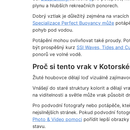
plynu a hlubších rekreačních ponorech.
Dobrý vztlak je důležitý zejména na vrací
Specializace Perfect Buoyancy může
potápě
pohyb pod vodou.
Potápění mohou ovlivňovat také proudy. Potáp
být prospěšný kurz
SSI Waves, Tides and Cu
ponorů ve volné vodě.
Proč si tento vrak v Kotorsk
Žluté houbovce dělají loď vizuálně zajímavo
Vnášejí do staré struktury kolorit a dělají v
na viditelnosti a světle může vrak působit d
Pro podvodní fotografy nebo potápěče, kteří
nejsilnějších stránek. Pokud podvodní fotogr
Photo & Video pomoci
pořídit lepší obrazk
stavu.