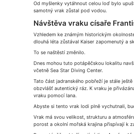
Od myšlenky vytáhnout celou loď bylo upušt
samotný vrak zůstal pod vodou.
Návštěva vraku císaře Franti
Vzhledem ke známým historickým okolnoste
dlouhá léta zůstával Kaiser zapomenutý a sk
To se naštěstí změnilo.
Dnes mohou tuto potápěčskou lokalitu navšt
včetně Sea Star Diving Center.
Tato část jadranského pobřeží je stále ješ
obzvlášť autentický ráz. K vraku je přiváz
vraku pomocí lana.
Abyste si tento vrak lodi plně vychutnali, 
Vrak má svou velikost, strukturu a atmosfér
porost a okolní mořská krajina přispívají k z