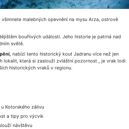
 všimnete malebných opevnění na mysu Arza, ostrově
dějištěm bouřlivých událostí. Jeho historie je patrná nad
dním světě.
pění,
nabízí tento historický kout Jadranu více než jen
lokalit, která si zaslouží zvláštní pozornost
,
je vrak lodi
ích historických vraků v regionu.
. u Kotorského zálivu
t a tipy pro výcvik
slouží návštěvu