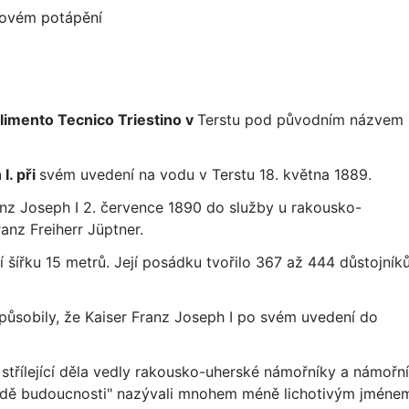
akovém potápění
ilimento Tecnico Triestino v
Terstu pod původním názvem
I. při
svém uvedení na vodu v Terstu 18. května 1889.
nz Joseph I 2. července 1890 do služby u rakousko-
anz Freiherr Jüptner.
šířku 15 metrů. Její posádku tvořilo 367 až 444 důstojník
působily, že Kaiser Franz Joseph I po svém uvedení do
střílející děla vedly rakousko-uherské námořníky a námořní
 lodě budoucnosti" nazývali mnohem méně lichotivým jméne