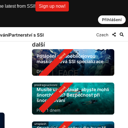
e latest from SSI!
Sign up now!
Přihlášení
Czech
vání
Partnerství s SSI
další
Potápění s celoobličejovou
maskou: nová SSI specializace
Dnes
predragvuckovic
Musíte umět plavat, abyste mohli
šnorchlovat? Bezpečnost při
šnorchlování
Před 1 dnem
unsplash