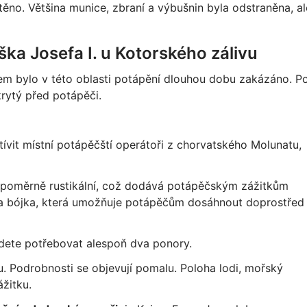
ěno. Většina munice, zbraní a výbušnin byla odstraněna, al
ška Josefa I. u Kotorského zálivu
m bylo v této oblasti potápění dlouhou dobu zakázáno. P
rytý před potápěči.
ívit místní potápěčští operátoři z chorvatského Molunatu,
tě poměrně rustikální, což dodává potápěčským zážitkům
ána bójka, která umožňuje potápěčům dosáhnout doprostřed
budete potřebovat alespoň dva ponory.
u. Podrobnosti se objevují pomalu. Poloha lodi, mořský
ážitku.