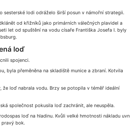
ho sesterské lodi odráželo širší posun v námořní strategii.
lánět od křižníků jako primárních válečných plavidel a
eti let od spuštění na vodu císaře Františka Josefa I. byly
absburg.
ená loď
ili spojenci.
u, byla přeměněna na skladiště munice a zbraní. Kotvila
ly, že loď nabrala vodu. Brzy se potopila v téměř ideální
dská společnost pokusila loď zachránit, ale neuspěla.
rodospas loď na hladinu. Kvůli velké hmotnosti nákladu uvni
a pravý bok.