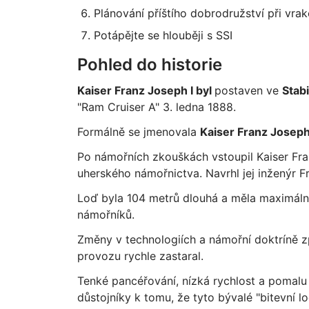
Plánování příštího dobrodružství při vr
Potápějte se hlouběji s SSI
Pohled do historie
Kaiser Franz Joseph I byl
postaven ve
Stab
"Ram Cruiser A" 3. ledna 1888.
Formálně se jmenovala
Kaiser Franz Joseph 
Po námořních zkouškách vstoupil Kaiser Fra
uherského námořnictva. Navrhl jej inženýr Fr
Loď byla 104 metrů dlouhá a měla maximální 
námořníků.
Změny v technologiích a námořní doktríně z
provozu rychle zastaral.
Tenké pancéřování, nízká rychlost a pomalu 
důstojníky k tomu, že tyto bývalé "bitevní