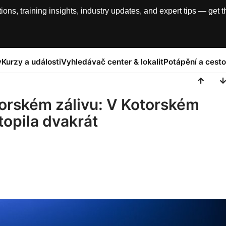
, training insights, industry updates, and expert tips — get th
y
Kurzy a události
Vyhledávač center & lokalit
Potápění a cesto
orském zálivu: V Kotorském
topila dvakrát