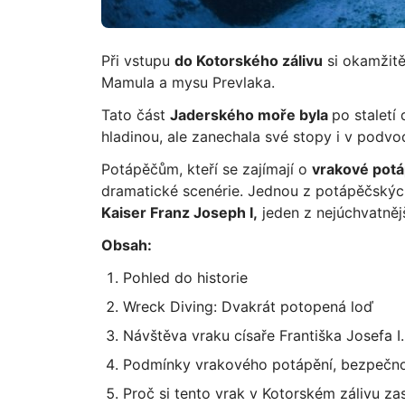
Při vstupu
do Kotorského zálivu
si okamžitě
Mamula a mysu Prevlaka.
Tato část
Jaderského moře byla
po staletí 
hladinou, ale zanechala své stopy i v podvo
Potápěčům, kteří se zajímají o
vrakové potá
dramatické scenérie. Jednou z potápěčských 
Kaiser Franz Joseph I,
jeden z nejúchvatnějš
Obsah:
Pohled do historie
Wreck Diving: Dvakrát potopená loď
Návštěva vraku císaře Františka Josefa I
Podmínky vrakového potápění, bezpečnos
Proč si tento vrak v Kotorském zálivu za