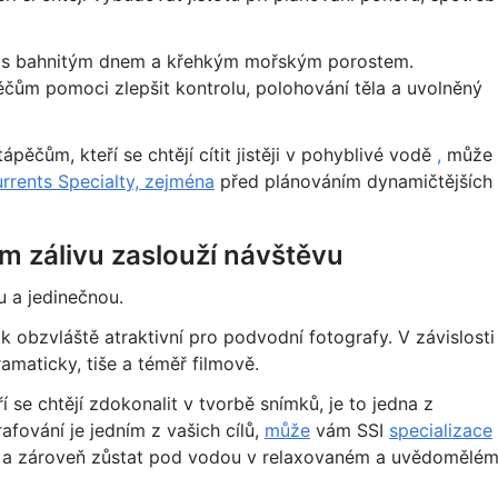
ch s bahnitým dnem a křehkým mořským porostem.
čům pomoci zlepšit kontrolu, polohování těla a uvolněný
ěčům, kteří se chtějí cítit jistěji v pohyblivé vodě
,
může
rrents Specialty, zejména
před plánováním dynamičtějších
ém zálivu zaslouží návštěvu
u a jedinečnou.
rak obzvláště atraktivní pro podvodní fotografy. V závislosti
ramaticky, tiše a téměř filmově.
 se chtějí zdokonalit v tvorbě snímků, je to jedna z
afování je jedním z vašich cílů,
může
vám SSI
specializace
y a zároveň zůstat pod vodou v relaxovaném a uvědomělé