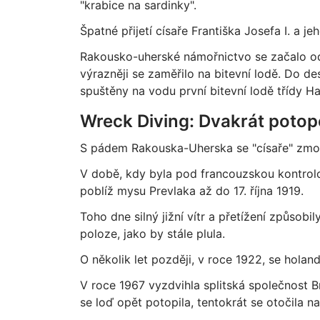
"krabice na sardinky".
Špatné přijetí císaře Františka Josefa I. a je
Rakousko-uherské námořnictvo se začalo odk
výrazněji se zaměřilo na bitevní lodě. Do des
spuštěny na vodu první bitevní lodě třídy H
Wreck Diving: Dvakrát potop
S pádem Rakouska-Uherska se "císaře" zmocn
V době, kdy byla pod francouzskou kontrolo
poblíž mysu Prevlaka až do 17. října 1919.
Toho dne silný jižní vítr a přetížení způsobi
poloze, jako by stále plula.
O několik let později, v roce 1922, se holan
V roce 1967 vyzdvihla splitská společnost B
se loď opět potopila, tentokrát se otočila n