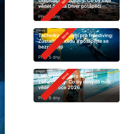
Oteplující se oceány: Co by měli
vědět Scuba Diver potápěči
Před 3 dny
mares
Techniky dýchání pro freediving:
Zůstaňte v klidu a potápějte se
bezpečněji
Před 5 dny
zoggs
Lekce plavání pro dospělé
začátečníky: Co by dospělí měli
vědět v roce 2026
Před 6 dny