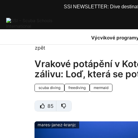
SSI NEWSLETTER: Dive destinations
Výcvikové program
zpět
Vrakové potápění v Kot
zálivu: Loď, která se po
scuba diving
freediving
mermaid
85
mares-janez-kranjc