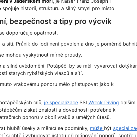
pění v Jaderském moři,
je Kaiser Franz Joseph I
pojuje historii, strukturu a silný smysl pro místo.
, bezpečnost a tipy pro výcvik
 se doporučuje opatrnost.
 sítí. Průnik do lodi není povolen a dno je poměrně bahnit
y se mohou vyskytnout mírné proudy.
b a silné uvědomění. Potápěči by se měli vyvarovat dotýkán
sti starých rybářských vlasců a sítí.
tomuto vrakovému ponoru mělo přistupovat jako k
 potápěčských cílů,
je specializace
SSI
Wreck Diving
dalším
otápěčům získat znalosti a dovednosti potřebné k
etračních ponorů v okolí vraků a umělých útesů.
at hlubší úseky a měnící se podmínky,
může
být
specializa
ří si chtějí vybudovat jistotu při plánování ponorů, spotřeb