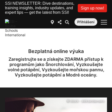
SSI NEWSLETTER: Dive destinations,
training insights, industry updates, and
Sign up now!
expert tips — get the latest from SSI!
Přihlášení
Bezplatná online výuka
Zaregistrujte se a získejte ZDARMA přístup k
programům jako Šnorchlování, Vyzkoušejte
volné potápění, Vyzkoušejte mořskou pannu,
Vyzkoušejte potápění a Modré oceány.
© istock - aleksandarnakic