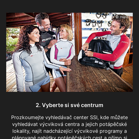
© mares
2. Vyberte si své centrum
Prozkoumejte vyhledávač center SSI, kde můžete
vyhledávat výcviková centra a jejich potápěčské
lokality, najít nadcházející výcvikové programy a
plánované nabídky potápěčských cest a přímo si