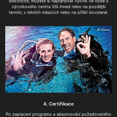
dokončíte, můžete si naplánovat výcvik ve vodě u
výcvikového centra SSI ihned nebo na pozdější
termín; v letních měsících nebo na příští dovolené.
© mares
4. Certifikace
Po zaplacení programu a absolvování požadovaného