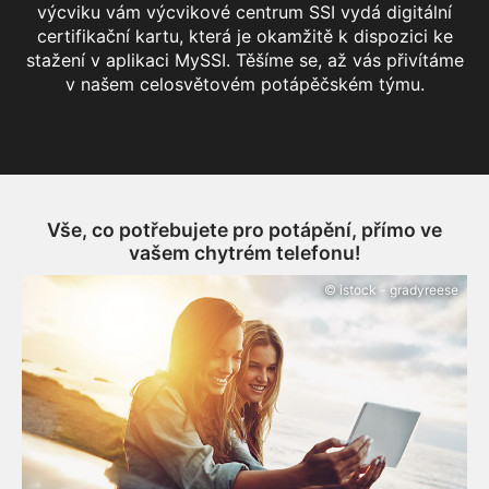
výcviku vám výcvikové centrum SSI vydá digitální
certifikační kartu, která je okamžitě k dispozici ke
stažení v aplikaci MySSI. Těšíme se, až vás přivítáme
v našem celosvětovém potápěčském týmu.
Vše, co potřebujete pro potápění, přímo ve
vašem chytrém telefonu!
© istock - gradyreese