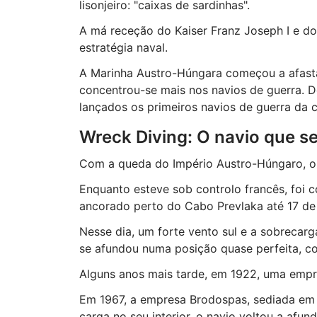
lisonjeiro: "caixas de sardinhas".
A má receção do Kaiser Franz Joseph I e d
estratégia naval.
A Marinha Austro-Húngara começou a afast
concentrou-se mais nos navios de guerra. D
lançados os primeiros navios de guerra da 
Wreck Diving: O navio que s
Com a queda do Império Austro-Húngaro, o "
Enquanto esteve sob controlo francês, foi
ancorado perto do Cabo Prevlaka até 17 de
Nesse dia, um forte vento sul e a sobrecar
se afundou numa posição quase perfeita, co
Alguns anos mais tarde, em 1922, uma empre
Em 1967, a empresa Brodospas, sediada em S
carga no seu interior, o navio voltou a afund