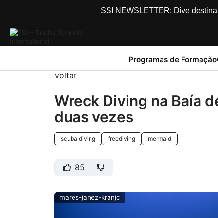
SSI NEWSLETTER: Dive destinations
Programas de Formação
voltar
Wreck Diving na Baía d
duas vezes
scuba diving
freediving
mermaid
85
mares-janez-kranjc