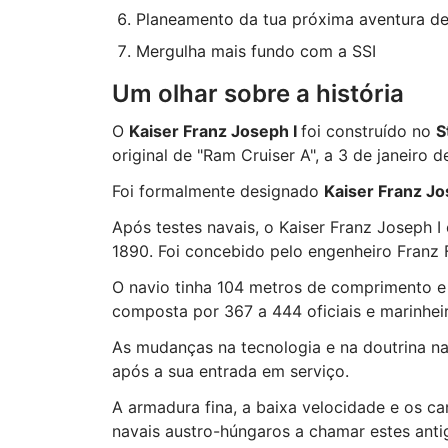
Planeamento da tua próxima aventura d
Mergulha mais fundo com a SSI
Um olhar sobre a história
O
Kaiser Franz Joseph I
foi construído no
S
original de "Ram Cruiser A", a 3 de janeiro d
Foi formalmente designado
Kaiser Franz Jo
Após testes navais, o Kaiser Franz Joseph I
1890. Foi concebido pelo engenheiro Franz F
O navio tinha 104 metros de comprimento e 
composta por 367 a 444 oficiais e marinhei
As mudanças na tecnologia e na doutrina na
após a sua entrada em serviço.
A armadura fina, a baixa velocidade e os ca
navais austro-húngaros a chamar estes ant