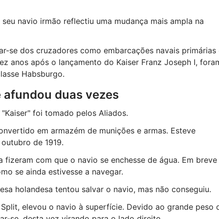
o seu navio irmão reflectiu uma mudança mais ampla na
ar-se dos cruzadores como embarcações navais primárias 
ez anos após o lançamento do Kaiser Franz Joseph I, fora
classe Habsburgo.
e afundou duas vezes
Kaiser" foi tomado pelos Aliados.
 convertido em armazém de munições e armas. Esteve
 outubro de 1919.
ga fizeram com que o navio se enchesse de água. Em breve
mo se ainda estivesse a navegar.
sa holandesa tentou salvar o navio, mas não conseguiu.
plit, elevou o navio à superfície. Devido ao grande peso 
ar-se, desta vez virando para o lado direito.