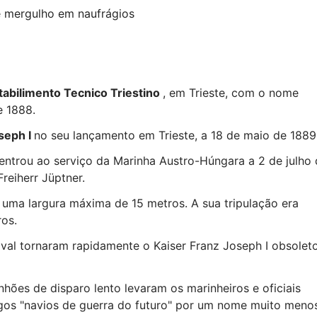
e mergulho em naufrágios
tabilimento Tecnico Triestino
, em Trieste, com o nome
e 1888.
seph I
no seu lançamento em Trieste, a 18 de maio de 1889
 entrou ao serviço da Marinha Austro-Húngara a 2 de julho
reiherr Jüptner.
uma largura máxima de 15 metros. A sua tripulação era
ros.
val tornaram rapidamente o Kaiser Franz Joseph I obsolet
nhões de disparo lento levaram os marinheiros e oficiais
igos "navios de guerra do futuro" por um nome muito meno