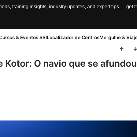
, training insights, industry updates, and expert tips — get th
Cursos & Eventos SSI
Localizador de Centros
Mergulhe & Viaj
e Kotor: O navio que se afundou