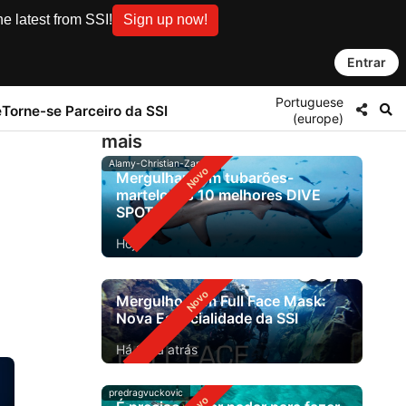
e latest from SSI!
Sign up now!
Entrar
Portuguese
e
Torne-se Parceiro da SSI
(europe)
mais
Alamy-Christian-Zappel
Mergulhar com tubarões-
martelo: os 10 melhores DIVE
SPOTS
Hoje
Mergulho com Full Face Mask:
Nova Especialidade da SSI
Há 1 dia atrás
predragvuckovic