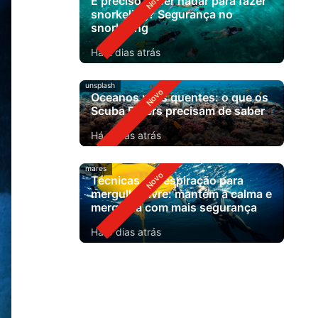
É preciso saber nadar para fazer
snorkeling? Segurança no
snorkeling
Há 2 dias atrás
unsplash
Oceanos mais quentes: o que os
Scuba Divers precisam de saber
Há 4 dias atrás
mares
Técnicas de respiração para
mergulho livre: mantém a calma e
mergulha com mais segurança
Há 6 dias atrás