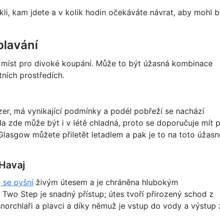
kli, kam jdete a v kolik hodin očekáváte návrat, aby mohl b
plavání
h míst pro divoké koupání. Může to být úžasná kombinace
ních prostředích.
zer, má vynikající podmínky a podél pobřeží se nachází
zde může být i v létě chladná, proto se doporučuje mít p
asgow můžete přiletět letadlem a pak je to na toto úžasn
 Havaj
 se pyšní
živým útesem a je chráněna hlubokým
Two Step je snadný přístup; útes tvoří přirozený schod z
šnorchlaři a plavci a díky němuž je vstup do vody a výstup 