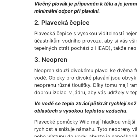
Vlečný plovák je připevněn k tělu a je jemn
minimální odpor při plavání.
2. Plavecká čepice
Plavecká čepice s vysokou viditelností neje
účastníkům vodního provozu, aby si vás vši
tepelných ztrát pochází z HEAD), takže ne
3. Neopren
Neopren slouží divokému plavci ke dvěma fu
vodě. Obleky pro divoké plavání jsou obvyk
neoprenu různé tloušťky. Díky tomu mají ram
dobrou izolaci v jádru, aby vás udržely v tep
Ve vodě se teplo ztrácí pětkrát rychleji než 
oblastech s vysokou teplotou vzduchu.
Plavecké pomůcky Wild mají hladkou vnější 
rychlost a snižuje námahu. Tyto neopreny v
nebo výstupu do vody, abyste je nepoškodil