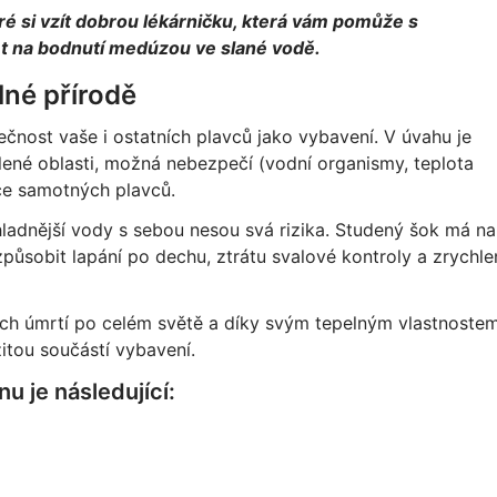
ré si vzít dobrou lékárničku, která vám pomůže s
et na bodnutí medúzou ve slané vodě.
lné přírodě
pečnost vaše i ostatních plavců jako vybavení. V úvahu je
lené oblasti, možná nebezpečí (vodní organismy, teplota
ce samotných plavců.
hladnější vody s sebou nesou svá rizika. Studený šok má na
ůsobit lapání po dechu, ztrátu svalové kontroly a zrychle
h úmrtí po celém světě a díky svým tepelným vlastnoste
itou součástí vybavení.
u je následující: