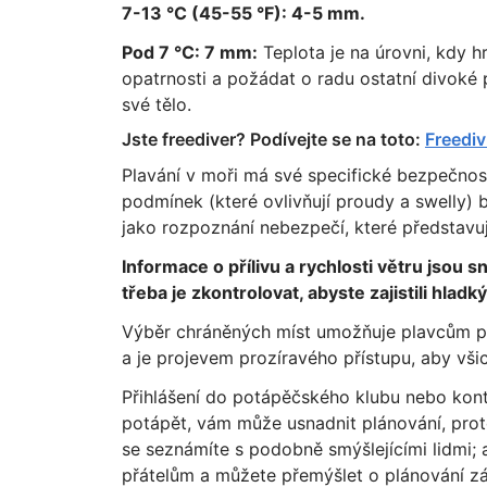
7-13 °C (45-55 °F): 4-5 mm.
Pod 7 °C: 7 mm:
Teplota je na úrovni, kdy h
opatrnosti a požádat o radu ostatní divoké
své tělo.
Jste freediver? Podívejte se na toto:
Freediv
Plavání v moři má své specifické bezpečnost
podmínek (které ovlivňují proudy a swelly) 
jako rozpoznání nebezpečí, které představu
Informace o přílivu a rychlosti větru jsou 
třeba je zkontrolovat, abyste zajistili hlad
Výběr chráněných míst umožňuje plavcům plav
a je projevem prozíravého přístupu, aby všic
Přihlášení do potápěčského klubu nebo kont
potápět, vám může usnadnit plánování, prot
se seznámíte s podobně smýšlejícími lidmi;
přátelům a můžete přemýšlet o plánování zá