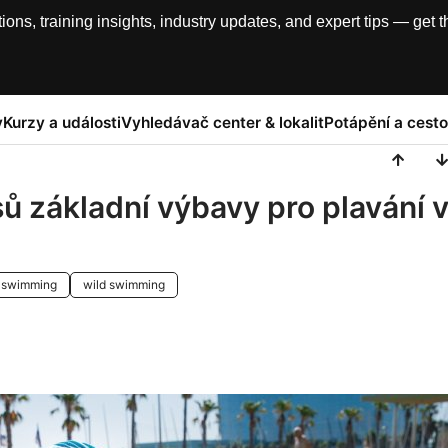
, training insights, industry updates, and expert tips — get th
y
Kurzy a události
Vyhledávač center & lokalit
Potápění a cesto
ů základní výbavy pro plavání 
swimming
wild swimming