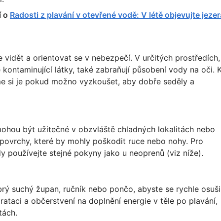
í o
Radosti z plavání v otevřené vodě: V létě objevujte jezer
idět a orientovat se v nebezpečí. V určitých prostředích,
kontaminující látky, také zabraňují působení vody na oči. 
me si je pokud možno vyzkoušet, aby dobře seděly a
hou být užitečné v obzvláště chladných lokalitách nebo
 povrchy, které by mohly poškodit ruce nebo nohy. Pro
y používejte stejné pokyny jako u neoprenů (viz níže).
rý suchý župan, ručník nebo pončo, abyste se rychle osušil
drataci a občerstvení na doplnění energie v těle po plavání,
tách.