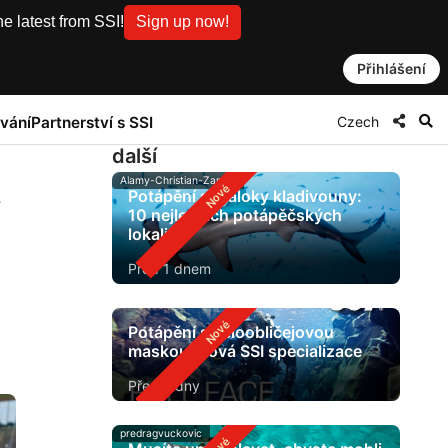
e latest from SSI!
Sign up now!
Přihlášení
Czech
vání
Partnerství s SSI
další
Alamy-Christian-Zappel
Potápění s žraloky kladivouny:
v
10 nejlepších potápěčských
lokalit
Před 1 dnem
Potápění s celoobličejovou
maskou: nová SSI specializace
Před 2 dny
predragvuckovic