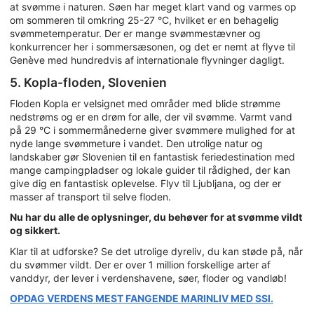
at svømme i naturen. Søen har meget klart vand og varmes op
om sommeren til omkring 25-27 °C, hvilket er en behagelig
svømmetemperatur. Der er mange svømmestævner og
konkurrencer her i sommersæsonen, og det er nemt at flyve til
Genève med hundredvis af internationale flyvninger dagligt.
5. Kopla-floden, Slovenien
Floden Kopla er velsignet med områder med blide strømme
nedstrøms og er en drøm for alle, der vil svømme. Varmt vand
på 29 °C i sommermånederne giver svømmere mulighed for at
nyde lange svømmeture i vandet. Den utrolige natur og
landskaber gør Slovenien til en fantastisk feriedestination med
mange campingpladser og lokale guider til rådighed, der kan
give dig en fantastisk oplevelse. Flyv til Ljubljana, og der er
masser af transport til selve floden.
Nu har du alle de oplysninger, du behøver for at svømme vildt
og sikkert.
Klar til at udforske? Se det utrolige dyreliv, du kan støde på, når
du svømmer vildt. Der er over 1 million forskellige arter af
vanddyr, der lever i verdenshavene, søer, floder og vandløb!
OPDAG VERDENS MEST FANGENDE MARINLIV MED SSI.