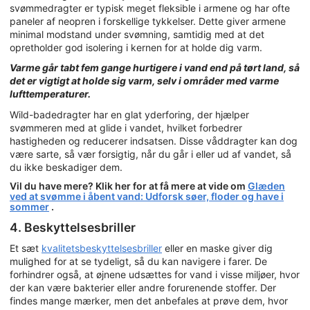
svømmedragter er typisk meget fleksible i armene og har ofte
paneler af neopren i forskellige tykkelser. Dette giver armene
minimal modstand under svømning, samtidig med at det
opretholder god isolering i kernen for at holde dig varm.
Varme går tabt fem gange hurtigere i vand end på tørt land, så
det er vigtigt at holde sig varm, selv i områder med varme
lufttemperaturer.
Wild-badedragter har en glat yderforing, der hjælper
svømmeren med at glide i vandet, hvilket forbedrer
hastigheden og reducerer indsatsen. Disse våddragter kan dog
være sarte, så vær forsigtig, når du går i eller ud af vandet, så
du ikke beskadiger dem.
Vil du have mere? Klik her for at få mere at vide om
Glæden
ved at svømme i åbent vand: Udforsk søer, floder og have i
sommer
.
4. Beskyttelsesbriller
Et sæt
kvalitetsbeskyttelsesbriller
eller en maske giver dig
mulighed for at se tydeligt, så du kan navigere i farer. De
forhindrer også, at øjnene udsættes for vand i visse miljøer, hvor
der kan være bakterier eller andre forurenende stoffer. Der
findes mange mærker, men det anbefales at prøve dem, hvor