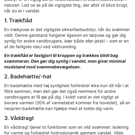
naturen. Lad os se på de vigtigste ting, der altid vil blive brugt,
når du er i vandet.
1. Trækflåd
En trækpose er det vigtigste sikkerhedsudstyr, når du svømmer
vildt. Denne genstand fungerer ligesom en tørpose og gør dig
synlig for andre vandbrugere, især både eller jetski – som er en
af de farligste risici ved vildtvanding.
En trækflåd er fastgjort til kroppen og trækkes blidt bag
svømmeren. Den gør dig synlig i vandet, men giver minimal
modstand mod svømmebevægelsen.
2. Badehætte/-hat
En badehætte med høj synlighed forhindrer ikke kun dit hår i at
filtre sammen, men den gør det også nemmere for andre
vandbrugere at få øje på dig. I koldt vand er det vigtigt at
bevare varmen (20% af varmetabet kommer fra hovedet), så en
neopren-badehætte kan hjælpe med at holde dig varm.
3. Våddragt
En våddragt tjener to funktioner som en vild svømmer: isolering
for varme og forbedret hydrodynamik gennem vandet. Vilde