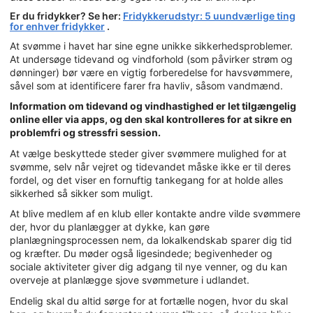
Er du fridykker? Se her:
Fridykkerudstyr: 5 uundværlige ting
for enhver fridykker
.
At svømme i havet har sine egne unikke sikkerhedsproblemer.
At undersøge tidevand og vindforhold (som påvirker strøm og
dønninger) bør være en vigtig forberedelse for havsvømmere,
såvel som at identificere farer fra havliv, såsom vandmænd.
Information om tidevand og vindhastighed er let tilgængelig
online eller via apps, og den skal kontrolleres for at sikre en
problemfri og stressfri session.
At vælge beskyttede steder giver svømmere mulighed for at
svømme, selv når vejret og tidevandet måske ikke er til deres
fordel, og det viser en fornuftig tankegang for at holde alles
sikkerhed så sikker som muligt.
At blive medlem af en klub eller kontakte andre vilde svømmere
der, hvor du planlægger at dykke, kan gøre
planlægningsprocessen nem, da lokalkendskab sparer dig tid
og kræfter. Du møder også ligesindede; begivenheder og
sociale aktiviteter giver dig adgang til nye venner, og du kan
overveje at planlægge sjove svømmeture i udlandet.
Endelig skal du altid sørge for at fortælle nogen, hvor du skal