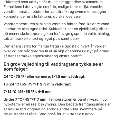
sikkerhed som udstyr, når du planlægger dine svømmeture.
Forholdene i det valgte område, mulige farer (miljø, vandliv,
vandtemperatur, både eller vandtrafik) og svømmernes egne
kompetencer er alle faktorer, du skal overveje.
Vandtemperaturen skal altid være en faktor, fordi koldere vand
indebærer sine egne risici. Kuldechok har en øjeblikkelig effekt
på menneskekroppen og kan forårsage gispende vejrtrækning,
tab af muskelkontrol og øget puls samt panik.
Den er ansvarlig for mange tragiske dødsfald hvert år verden
over og gør våddragten til et så vigtigt stykke udstyr på grund
af dens termiske egenskaber og ekstra opdrift.
En grov vejledning til våddragtens tykkelse er
som følger:
24 °C (75 °F) eller varmere: 1-1,5 mm våddragt.
13-24 °C (55-75 °F): 2-3 mm våddragt.
7-13 °C (45-55 °F): 4-5 mm.
Under 7 °C (45 °F): 7 mm:
Temperaturen er på et niveau, hvor
hypotermi er en reel bekymring. Den bedste fremgangsmåde er
at udvise forsigtighed og spørge andre vilde svømmere på
disse steder til råds. Sørg også for at lytte til din krop.