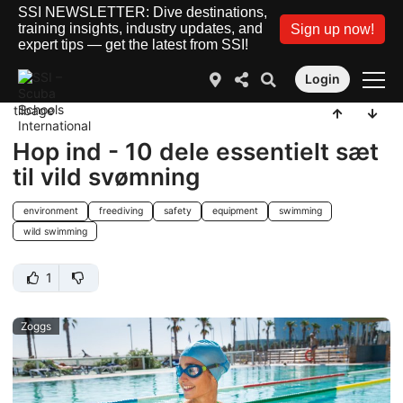
SSI NEWSLETTER: Dive destinations,
training insights, industry updates, and
Sign up now!
expert tips — get the latest from SSI!
Login
tilbage
Hop ind - 10 dele essentielt sæt
til vild svømning
environment
freediving
safety
equipment
swimming
wild swimming
1
Zoggs