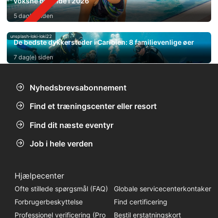
voksne bør vide i 2026
5 dag(e) siden
unsplash-loki-loki22
De bedste dykkersteder i Caribien: 8 familievenlige øer
7 dag(e) siden
Nyhedsbrevsabonnement
Find et træningscenter eller resort
Find dit næste eventyr
Job i hele verden
Hjælpecenter
Ofte stillede spørgsmål (FAQ)
Globale servicecenterkontaker
Forbrugerbeskyttelse
Find certificering
Professionel verificering (Pro
Bestil erstatningskort