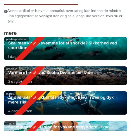
Denne artikel er blevet automatisk oversat og kan indeholde mindre
unøjagtigheder; se venligst den originale, engelske version, hvis du er i
tvivl.
mere
predragvuckovic
Skal man kunne svømme for at snorkle? Sikkerhed ved
snorkling
I dag
unsplash
Varmere hav: Hvad Scuba Diverne bør vide
2 dag(e) siden
mares
Åndedrætsteknikker til fridykning: Bevar roen og dyk
mere sikkert
4 dag(e) siden
zoggs
Svømmeundervisning for voksne begyndere: Hvad