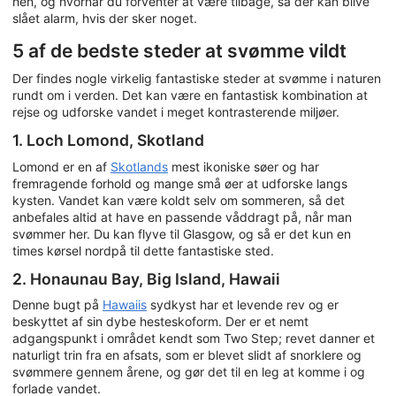
hen, og hvornår du forventer at være tilbage, så der kan blive
slået alarm, hvis der sker noget.
5 af de bedste steder at svømme vildt
Der findes nogle virkelig fantastiske steder at svømme i naturen
rundt om i verden. Det kan være en fantastisk kombination at
rejse og udforske vandet i meget kontrasterende miljøer.
1. Loch Lomond, Skotland
Lomond er en af
Skotlands
mest ikoniske søer og har
fremragende forhold og mange små øer at udforske langs
kysten. Vandet kan være koldt selv om sommeren, så det
anbefales altid at have en passende våddragt på, når man
svømmer her. Du kan flyve til Glasgow, og så er det kun en
times kørsel nordpå til dette fantastiske sted.
2. Honaunau Bay, Big Island, Hawaii
Denne bugt på
Hawaiis
sydkyst har et levende rev og er
beskyttet af sin dybe hesteskoform. Der er et nemt
adgangspunkt i området kendt som Two Step; revet danner et
naturligt trin fra en afsats, som er blevet slidt af snorklere og
svømmere gennem årene, og gør det til en leg at komme i og
forlade vandet.