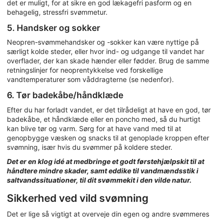
det er muligt, for at sikre en god lækagefri pasform og en
behagelig, stressfri svømmetur.
5. Handsker og sokker
Neopren-svømmehandsker og -sokker kan være nyttige på
særligt kolde steder, eller hvor ind- og udgange til vandet har
overflader, der kan skade hænder eller fødder. Brug de samme
retningslinjer for neoprentykkelse ved forskellige
vandtemperaturer som våddragterne (se nedenfor).
6. Tør badekåbe/håndklæde
Efter du har forladt vandet, er det tilrådeligt at have en god, tør
badekåbe, et håndklæde eller en poncho med, så du hurtigt
kan blive tør og varm. Sørg for at have vand med til at
genopbygge væsken og snacks til at genoplade kroppen efter
svømning, især hvis du svømmer på koldere steder.
Det er en klog idé at medbringe et godt førstehjælpskit til at
håndtere mindre skader, samt eddike til vandmændsstik i
saltvandssituationer, til dit svømmekit i den vilde natur.
Sikkerhed ved vild svømning
Det er lige så vigtigt at overveje din egen og andre svømmeres