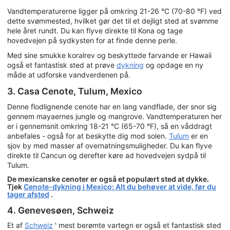
Vandtemperaturerne ligger på omkring 21-26 °C (70-80 °F) ved
dette svømmested, hvilket gør det til et dejligt sted at svømme
hele året rundt. Du kan flyve direkte til Kona og tage
hovedvejen på sydkysten for at finde denne perle.
Med sine smukke koralrev og beskyttede farvande er Hawaii
også et fantastisk sted at prøve
dykning
og opdage en ny
måde at udforske vandverdenen på.
3. Casa Cenote, Tulum, Mexico
Denne flodlignende cenote har en lang vandflade, der snor sig
gennem mayaernes jungle og mangrove. Vandtemperaturen her
er i gennemsnit omkring 18-21 °C (65-70 °F), så en våddragt
anbefales - også for at beskytte dig mod solen.
Tulum
er en
sjov by med masser af overnatningsmuligheder. Du kan flyve
direkte til Cancun og derefter køre ad hovedvejen sydpå til
Tulum.
De mexicanske cenoter er også et populært sted at dykke.
Tjek
Cenote-dykning i Mexico: Alt du behøver at vide, før du
tager afsted
.
4. Genevesøen, Schweiz
Et af
Schweiz
' mest berømte vartegn er også et fantastisk sted