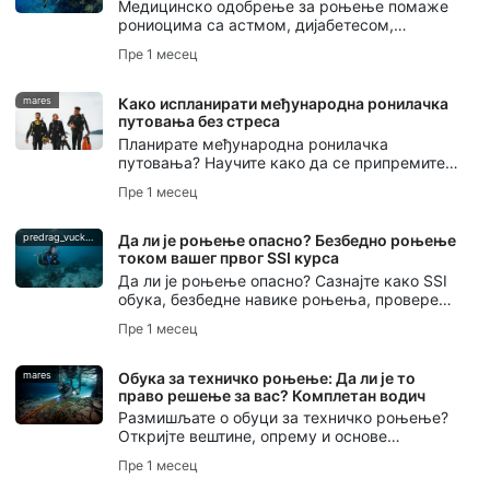
Медицинско одобрење за роњење помаже
рониоцима са астмом, дијабетесом,
високим крвним притиском или другим
Пре 1 месец
постојећим стањима да планирају
безбедније роњење.
mares
Како испланирати међународна ронилачка
путовања без стреса
Планирате међународна ронилачка
путовања? Научите како да се припремите,
спакујете, изаберете дестинације,
Пре 1 месец
управљате логистиком и избегнете
уобичајене грешке за ронилачко путовање
без стреса.
predrag_vuckovic
Да ли је роњење опасно? Безбедно роњење
током вашег првог SSI курса
Да ли је роњење опасно? Сазнајте како SSI
обука, безбедне навике роњења, провере
партнера и DiveAssure покриће помажу
Пре 1 месец
новим рониоцима да се осећају спремно.
mares
Обука за техничко роњење: Да ли је то
право решење за вас? Комплетан водич
Размишљате о обуци за техничко роњење?
Откријте вештине, опрему и основе
безбедности које су вам потребне, као и
Пре 1 месец
како вам SSI обука за проширени домет