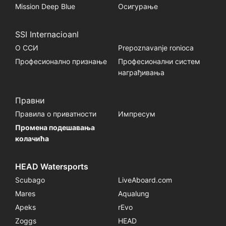
Mission Deep Blue
Осигурање
SSI Internacioanl
О ССИ
Prepoznavanje ronioca
Професионално признање
Професионални систем
награђивања
Правни
Правила о приватности
Импресум
Промена подешавања
колачића
HEAD Watersports
Scubago
LiveAboard.com
Mares
Aqualung
Apeks
rEvo
Zoggs
HEAD