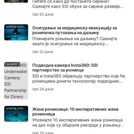
Питате се како да постанете сирена?
Сазнајте како SSI обука за сирене развија
вештине репа, контролу дисања, безбедност
пре 20 дана
и сертификат за сирене.
predrag-vuckovic
Осигурање за медицинску евакуацију за
ронилачка путовања на даљину
Планирате роњење на даљину? Сазнајте
зашто је осигурање за медицинску
евакуацију важно за рониоце, од
пре 22 дана
декомпресионе болести до подршке при
евакуацији.
insta360
Подводна камера Insta360: SSI
партнерство за рониоце
SSI и Insta360 објављују партнерство које ће
рониоцима донети технологију подводних
камера Insta360, радионице, кампање за
пре 24 дана
креаторе и обуку за фотографију и видео.
predrag_vuckovic
Жене ронионице: 10 инспиративних жена
ронионица
Упознајте 10 инспиративних жена ронилаца
на дах које су обарале рекорде у роњењу
на дах, обликовале заштиту океана,
пре 26 дана