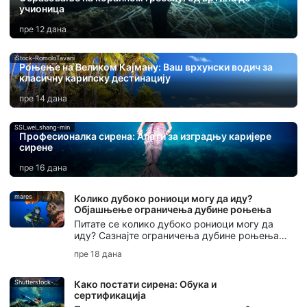
учионица
пре 12 дана
iStock-RomoloTavani
Роњење на Великом Кајману: Ваш врхунски водич за
класичну карипску дестинацију
пре 14 дана
SSI_wei_shang-min
Професионалка сирена: Алати за изградњу каријере
сирене
пре 16 дана
mares
Колико дубоко рониоци могу да иду?
Објашњење ограничења дубине роњења
Питате се колико дубоко рониоци могу да
иду? Сазнајте ограничења дубине роњења,
дубину рекреативног роњења, ограничења
пре 18 дана
дубине за почетнике и када почиње
техничко роњење.
Shutterstock-Andrea_Izzotti
Како постати сирена: Обука и
сертификација