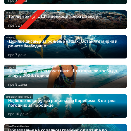
пре 3 дана
unsplash
Топлији океани: Шта рониоци треба да знају
пре 5 дана
mares
Технике дисања за роњење на дах: Останите мирни и
роните безбедније
пре 7 дана
zoggs
Часови пливања за почетнике: Шта одрасли треба да
знају у 2026. години
пре 8 дана
unsplash-loki-loki22
Најбоље локације за роњење на Карибима: 8 острва
погодних за породице
пре 10 дана
The-Coral-Planters
Образовање на коралном гребену: од вртића до