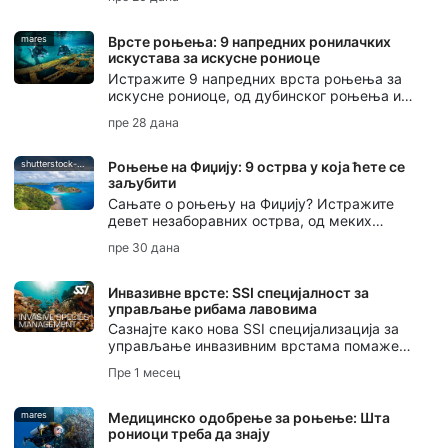
стварале подводну уметност и одржавале
традиције роњења на дах.
mares
Врсте роњења: 9 напредних ронилачких
искустава за искусне рониоце
Истражите 9 напредних врста роњења за
искусне рониоце, од дубинског роњења и
роњења на олупинама до роњења у
пре 28 дана
пећинама, дрифтовања, ноћног роњења,
роњења на леду, роњења са ребризером и
подводне фотографије.
shutterstock-bell-davey-photography
Роњење на Фиџију: 9 острва у која ћете се
заљубити
Сањате о роњењу на Фиџију? Истражите
девет незаборавних острва, од меких
коралних вртова на Тавеунију до светски
пре 30 дана
познатог места за роњење са ајкулама бика
на Беки.
Инвазивне врсте: SSI специјалност за
управљање рибама лавовима
Сазнајте како нова SSI специјализација за
управљање инвазивним врстама помаже
рониоцима да разумеју инвазивне врсте,
Пре 1 месец
одговорно управљају рибама лавовима и
заштите локалне екосистеме.
mares
Медицинско одобрење за роњење: Шта
рониоци треба да знају