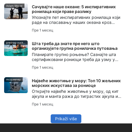
помаже да почнете.
Adam-Moore
Сачувајте наше океане: 5 инспиративних
ронилаца који праве разлику
Упознајте пет инспиративних ронилаца који
раде на спасавању наших океана кроз
приповедање, очување мора, роњење на
Пре 1 месец
дах, заштиту океана и акцију SSI Blue
Oceans.
predrag-vuckovic
Шта треба да знате пре него што
организујете групна ронилачка путовања
Планирате групно роњење? Сазнајте шта
сертификовани рониоци треба да узму у
обзир - од нивоа вештина и логистике до
Пре 1 месец
планирања безбедности и комуникације.
mcqueeney
Највеће животиње у мору: Топ 10 жељених
морских искустава за рониоце
Откријте највеће животиње у мору, од кит
ајкула и манта ража до тиграстих ајкула и
китова сперматозоида, уз савете за
Пре 1 месец
безбедна и поштована искуства у морском
животу.
Prikaži više