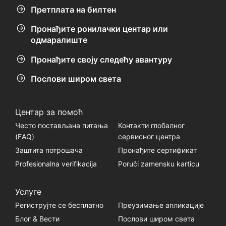
Претплата на билтен
Пронађите ронилачки центар или
одмаралиште
Пронађите своју следећу авантуру
Послови широм света
Центар за помоћ
Често постављана питања
Контакти глобалног
(FАQ)
сервисног центра
Заштита потрошача
Пронађите сертификат
Profesionalna verifikacija
Poruči zamensku karticu
Услуге
Региструјте се бесплатно
Преузимање апликације
Блог & Вести
Послови широм света