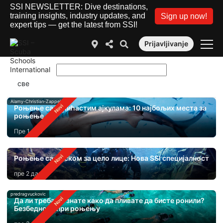
SSI NEWSLETTER: Dive destinations,
training insights, industry updates, and
Sign up now!
expert tips — get the latest from SSI!
Prijavljivanje
Alamy-Christian-Zappel
Роњење са чекићастим ајкулама: 10 најбољих места за
роњење
Пре 1 дан
Роњење са маском за цело лице: Нова SSI специјалност
пре 2 дана
predragvuckovic
Да ли треба да знате како да пливате да бисте ронили?
Безбедност при роњењу