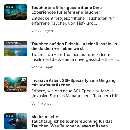
Luftanhaltens am Leben erhalten haben.
mares
Taucharten: 9 fortgeschrittene Dive
Experiences für erfahrene Taucher
Entdecke 9 fortgeschrittene Taucharten für
erfahrene Taucher, von Tief- und
Wracktauchen bis hin zu Höhlen-, Strömungs-,
vor 27 Tagen
Nacht-, Eis- und Rebreather-Tauchen sowie
Unterwasserfotografie.
shutterstock-bell-davey-photography
Tauchen auf den Fidschi-Inseln: 9 Inseln, in
die du dich verlieben wirst
Träumst du vom Tauchen auf den Fidschi-
Inseln? Entdecke neun unvergessliche Inseln –
von den Weichkorallengärten auf Taveuni bis
vor 29 Tagen
zum weltberühmten Bullenhai-Tauchgang auf
Beqa.
Invasive Arten: SSI-Specialty zum Umgang
mit Rotfeuerfischen
Erfahre, wie das neue SSI-Specialty-Modul
„Invasive Species Management“ Tauchern hilft,
invasive Arten zu verstehen,
Vor 1 Monat
verantwortungsvoll mit Feuerfischen
umzugehen und lokale Ökosysteme zu
schützen.
mares
Medizinische
Tauchtauglichkeitsuntersuchung für das
Tauchen: Was Taucher wissen müssen