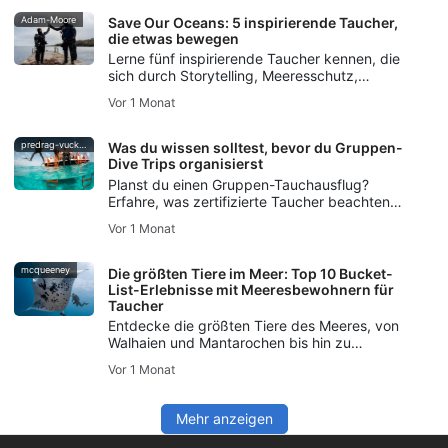
erfahre, wie dir die SSI Extended Range-
Ausbildung den Einstieg erleichtert.
Adam-Moore
Save Our Oceans: 5 inspirierende Taucher,
die etwas bewegen
Lerne fünf inspirierende Taucher kennen, die
sich durch Storytelling, Meeresschutz,
Freediving, Meeresschutz und die SSI Blue
Vor 1 Monat
Oceans-Initiative für die Rettung unserer
Ozeane einsetzen.
predrag-vuckovic
Was du wissen solltest, bevor du Gruppen-
Dive Trips organisierst
Planst du einen Gruppen-Tauchausflug?
Erfahre, was zertifizierte Taucher beachten
sollten – von den Tauchfertigkeiten über die
Vor 1 Monat
Logistik bis hin zur Sicherheitsplanung und
Kommunikation.
mcqueeney
Die größten Tiere im Meer: Top 10 Bucket-
List-Erlebnisse mit Meeresbewohnern für
Taucher
Entdecke die größten Tiere des Meeres, von
Walhaien und Mantarochen bis hin zu
Tigerhaien und Pottwalen, mit Tipps für sichere
Vor 1 Monat
und respektvolle Begegnungen mit
Meereslebewesen.
Mehr anzeigen