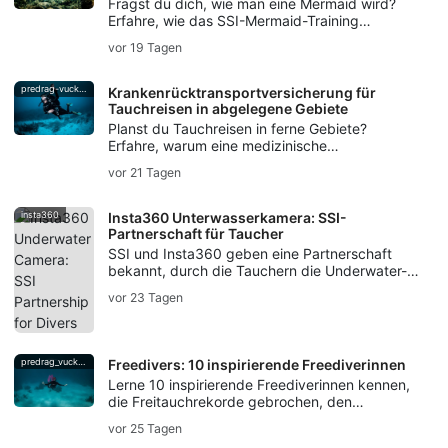
Fragst du dich, wie man eine Mermaid wird?
Erfahre, wie das SSI-Mermaid-Training
Fertigkeiten im Umgang mit der Flosse,
vor 19 Tagen
Atemkontrolle, Sicherheit und die Mermaid-
Zertifizierung vermittelt.
predrag-vuckovic
Krankenrücktransportversicherung für
Tauchreisen in abgelegene Gebiete
Planst du Tauchreisen in ferne Gebiete?
Erfahre, warum eine medizinische
Evakuierungsversicherung für Taucher wichtig
vor 21 Tagen
ist – von der Dekompressionskrankheit bis hin
zur Evakuierungsunterstützung.
insta360
Insta360 Unterwasserkamera: SSI-
Partnerschaft für Taucher
SSI und Insta360 geben eine Partnerschaft
bekannt, durch die Tauchern die Underwater-
Kameratechnologie von Insta360, Workshops,
vor 23 Tagen
Creator-Kampagnen sowie Photo & Video-
Trainings angeboten werden.
predrag_vuckovic
Freedivers: 10 inspirierende Freediverinnen
Lerne 10 inspirierende Freediverinnen kennen,
die Freitauchrekorde gebrochen, den
Meeresschutz geprägt, Unterwasserkunst
vor 25 Tagen
geschaffen und die Traditionen des