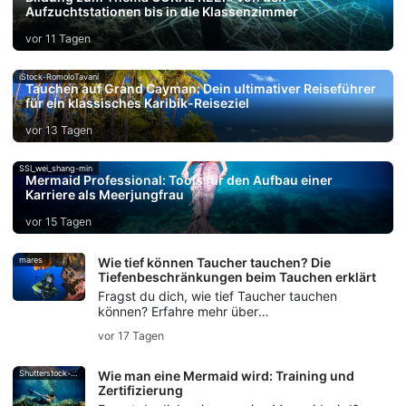
Aufzuchtstationen bis in die Klassenzimmer
vor 11 Tagen
iStock-RomoloTavani
Tauchen auf Grand Cayman: Dein ultimativer Reiseführer
für ein klassisches Karibik-Reiseziel
vor 13 Tagen
SSI_wei_shang-min
Mermaid Professional: Tools für den Aufbau einer
Karriere als Meerjungfrau
vor 15 Tagen
mares
Wie tief können Taucher tauchen? Die
Tiefenbeschränkungen beim Tauchen erklärt
Fragst du dich, wie tief Taucher tauchen
können? Erfahre mehr über
Tauchtiefengrenzen, die Tiefe beim
vor 17 Tagen
Sporttauchen, Tiefengrenzen für Anfänger und
ab wann technisches Tauchen beginnt.
Shutterstock-Andrea_Izzotti
Wie man eine Mermaid wird: Training und
Zertifizierung