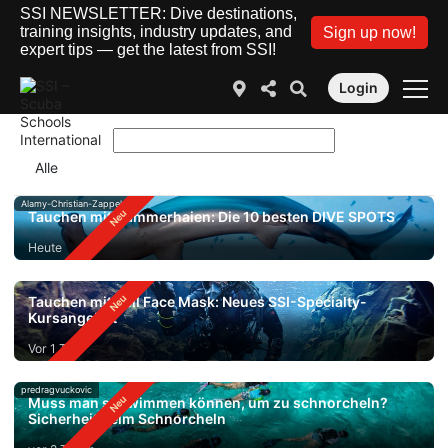
SSI NEWSLETTER: Dive destinations,
training insights, industry updates, and
Sign up now!
expert tips — get the latest from SSI!
Login
Alamy-Christian-Zappel
Tauchen mit Hammerhaien: Die 10 besten DIVE SPOTS
Heute
Tauchen mit Full Face Mask: Neues SSI-Specialty-
Kursangebot
Vor 1 Tag
predragvuckovic
Muss man schwimmen können, um zu schnorcheln?
Sicherheit beim Schnorcheln