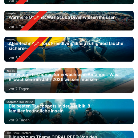
vor 2 Tagen
unsplash
Wärmere Ozeane: Was Scuba Diver wissen müssen
vor 4 Tagen
mares
Atemtechniken fürs Freediving: Bleib ruhig und tauche
sicherer
vor 6 Tagen
zoggs
Schwimm-Lektionen für erwachsene Anfänger: Was
Erwachsene im Jahr 2026 wissen müssen
vor 7 Tagen
unsplash-loki-loki22
Die besten Tauchspots in der Karibik: 8
familienfreundliche Inseln
vor 9 Tagen
The-Coral-Planters
Bildung zum Thema CORAL REEF: Von den