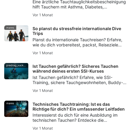
Eine ärztliche Tauchtauglichkeitsbescheinigung
hilft Tauchern mit Asthma, Diabetes,
Bluthochdruck oder anderen Vorerkrankungen
Vor 1 Monat
dabei, sicherere Tauchgänge zu planen.
mares
So planst du stressfreie internationale Dive
Trips
Planst du internationale Tauchreisen? Erfahre,
wie du dich vorbereitest, packst, Reiseziele
auswählst, die Logistik organisierst und häufige
Vor 1 Monat
Fehler vermeidest – für stressfreie Tauchreisen.
predrag_vuckovic
Ist Tauchen gefährlich? Sicheres Tauchen
während deines ersten SSI-Kurses
Ist Tauchen gefährlich? Erfahre, wie SSI-
Training, sichere Tauchgewohnheiten, Buddy-
Checks und der DiveAssure-
Vor 1 Monat
Versicherungsschutz neuen Tauchern helfen,
sich gut vorbereitet zu fühlen.
mares
Technisches Tauchtraining: Ist es das
Richtige für dich? Ein umfassender Leitfaden
Interessierst du dich für eine Ausbildung im
technischen Tauchen? Entdecke die
Fertigkeiten, die Ausrüstung und die
Vor 1 Monat
Sicherheitsgrundlagen, die du brauchst – und