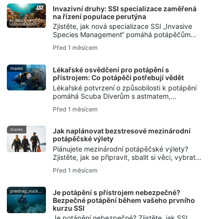
Invazivní druhy: SSI specializace zaměřená
na řízení populace perutýna
Zjistěte, jak nová specializace SSI „Invasive
Species Management“ pomáhá potápěčům
porozumět invazivním druhům, zodpovědně
Před 1 měsícem
zacházet s rybou perutýnem a chránit místní
ekosystémy.
mares
Lékařské osvědčení pro potápění s
přístrojem: Co potápěči potřebují vědět
Lékařské potvrzení o způsobilosti k potápění
pomáhá Scuba Diverům s astmatem,
cukrovkou, vysokým krevním tlakem nebo
Před 1 měsícem
jinými již existujícími zdravotními problémy
plánovat bezpečnější ponory.
mares
Jak naplánovat bezstresové mezinárodní
potápěčské výlety
Plánujete mezinárodní potápěčské výlety?
Zjistěte, jak se připravit, sbalit si věci, vybrat
destinace, zajistit logistiku a vyhnout se
Před 1 měsícem
běžným chybám, abyste si potápěčskou
dovolenou užili bez stresu.
predrag_vuckovic
Je potápění s přístrojem nebezpečné?
Bezpečné potápění během vašeho prvního
kurzu SSI
Je potápění nebezpečné? Zjistěte, jak SSI