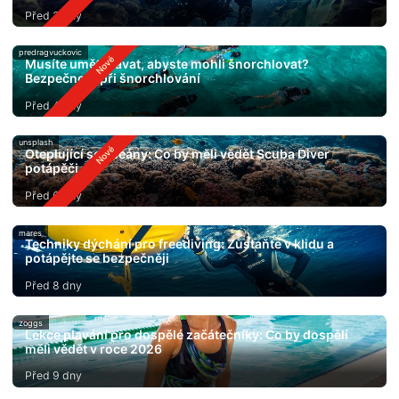
Před 3 dny
predragvuckovic
Musíte umět plavat, abyste mohli šnorchlovat?
Bezpečnost při šnorchlování
Před 4 dny
unsplash
Oteplující se oceány: Co by měli vědět Scuba Diver
potápěči
Před 6 dny
mares
Techniky dýchání pro freediving: Zůstaňte v klidu a
potápějte se bezpečněji
Před 8 dny
zoggs
Lekce plavání pro dospělé začátečníky: Co by dospělí
měli vědět v roce 2026
Před 9 dny