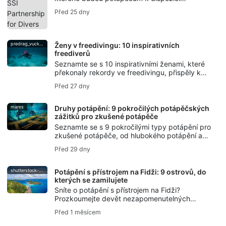
technologie podvodních fotoaparátů/kamer
Před 25 dny
Insta360, workshopy, kampaně pro tvůrce
obsahu a výcvik v oblasti Photo & Video.
predrag_vuckovic
Ženy v freedivingu: 10 inspirativních
freediverů
Seznamte se s 10 inspirativními ženami, které
překonaly rekordy ve freedivingu, přispěly k
ochraně oceánů, vytvořily podvodní umění a
Před 27 dny
udržely tradice zadržení dechu při životě.
mares
Druhy potápění: 9 pokročilých potápěčských
zážitků pro zkušené potápěče
Seznamte se s 9 pokročilými typy potápění pro
zkušené potápěče, od hlubokého potápění a
potápění k vrakům až po jeskynní, driftové,
Před 29 dny
noční, ledové a rebreatherové potápění a
podvodní fotografii.
shutterstock-bell-davey-photography
Potápění s přístrojem na Fidži: 9 ostrovů, do
kterých se zamilujete
Sníte o potápění s přístrojem na Fidži?
Prozkoumejte devět nezapomenutelných
ostrovů, od zahrad měkkých korálů na Taveuni
Před 1 měsícem
až po světově proslulé potápění s žraloky
bělavými na Beqa.