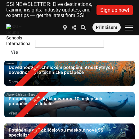
SSI NEWSLETTER: Dive destinations,
training insights, industry updates, and
Sign up now!
expert tips — get the latest from SSI!
Přihlášení
mares
Dovednosti v technickém potápění: 9 nezbytných
dovedností pro technické potápěče
Dnes
Alamy-Christian-Zappel
Potápění s žraloky kladivouny: 10 nejlepších
potápěčských lokalit
Před 2 dny
Potápění s celoobličejovou maskou: nová SSI
specializace