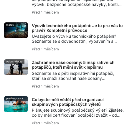
výcvik, bezpečné potápěčské návyky, kontroly
s parťákem a pojištění DiveAssure pomáhají
Před 1 měsícem
novým Scuba Diverům cítit se připraveni.
mares
Výcvik technického potápění: Je to pro vás to
pravé? Kompletní průvodce
Uvažujete o výcviku technického potápění?
Seznamte se s dovednostmi, vybavením a
základními bezpečnostními pravidly, které
Před 1 měsícem
potřebujete, a zjistěte, jak vám SSI Extended
Range výcvik pomůže začít.
Adam-Moore
Zachraňme naše oceány: 5 inspirativních
potápěčů, kteří mění svět k lepšímu
Seznamte se s pěti inspirativními potápěči,
kteří se snaží zachránit naše oceány
prostřednictvím vyprávění příběhů, ochrany
Před 1 měsícem
oceánů, freedivingu, ochrany oceánů a
iniciativy SSI Blue Oceans.
predrag-vuckovic
Co byste měli vědět před organizací
skupinových potápěčských výletů
Plánujete skupinový potápěčský výlet? Zjistěte,
co by měli certifikovaní potápěči zvážit – od
úrovně dovedností a logistiky až po plánování
Před 1 měsícem
bezpečnosti a komunikaci.