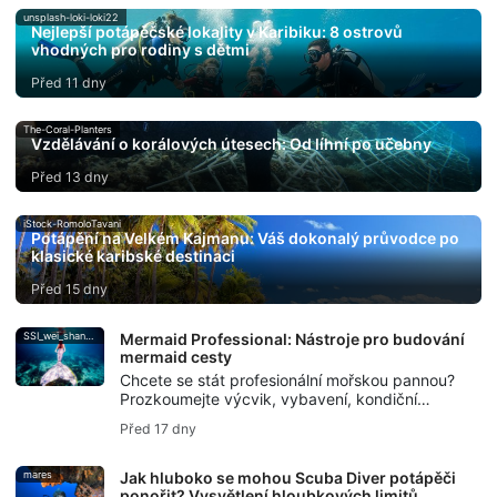
unsplash-loki-loki22
Nejlepší potápěčské lokality v Karibiku: 8 ostrovů
vhodných pro rodiny s dětmi
Před 11 dny
The-Coral-Planters
Vzdělávání o korálových útesech: Od líhní po učebny
Před 13 dny
iStock-RomoloTavani
Potápění na Velkém Kajmanu: Váš dokonalý průvodce po
klasické karibské destinaci
Před 15 dny
SSI_wei_shang-min
Mermaid Professional: Nástroje pro budování
mermaid cesty
Chcete se stát profesionální mořskou pannou?
Prozkoumejte výcvik, vybavení, kondiční
trénink, tipy pro tvorbu portfolia a zdroje SSI,
Před 17 dny
abyste si vybudovali bezpečnou mermaid
cestu.
mares
Jak hluboko se mohou Scuba Diver potápěči
ponořit? Vysvětlení hloubkových limitů