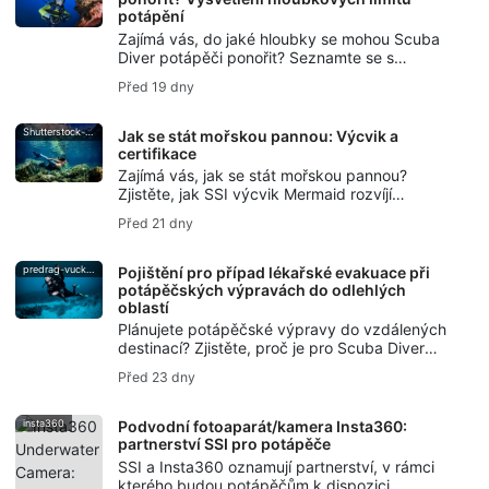
potápění
Zajímá vás, do jaké hloubky se mohou Scuba
Diver potápěči ponořit? Seznamte se s
hloubkovými limity potápění, hloubkou
Před 19 dny
rekreačního potápění, hloubkovými limity pro
začátečníky a tím, kdy začíná technické
potápění.
Shutterstock-Andrea_Izzotti
Jak se stát mořskou pannou: Výcvik a
certifikace
Zajímá vás, jak se stát mořskou pannou?
Zjistěte, jak SSI výcvik Mermaid rozvíjí
dovednosti plavání s ploutvemi, ovládání
Před 21 dny
dechu, bezpečnost a vede k získání certifikace
Mermaid.
predrag-vuckovic
Pojištění pro případ lékařské evakuace při
potápěčských výpravách do odlehlých
oblastí
Plánujete potápěčské výpravy do vzdálených
destinací? Zjistěte, proč je pro Scuba Diver
potápěče důležité pojištění pro případ lékařské
Před 23 dny
evakuace – od dekompresní nemoci až po
podporu při evakuaci.
insta360
Podvodní fotoaparát/kamera Insta360:
partnerství SSI pro potápěče
SSI a Insta360 oznamují partnerství, v rámci
kterého budou potápěčům k dispozici