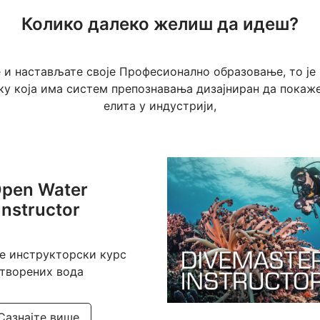
Колико далеко желиш да идеш?
 и настављате своје Професионално образовање, то је в
уку која има систем препознавања дизајниран да покаже
елита у индустрији,
pen Water
Instructor
е инструкторски курс
творених вода
Сазнајте више