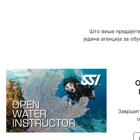
Што више предајете
једина агенција за об
O
Завршит
о