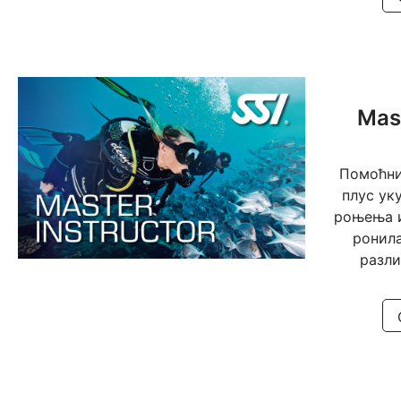
Mast
Помоћни
плус ук
роњења и
ронила
разл