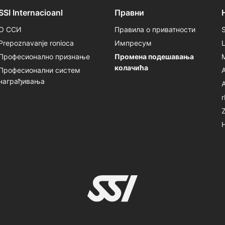
SSI Internacioanl
Правни
О ССИ
Правила о приватности
Prepoznavanje ronioca
Импресум
Професионално признање
Промена подешавања
колачића
Професионални систем
награђивања
© 2026 SSI International