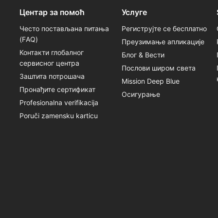
Центар за помоћ
Услуге
Често постављана питања
Региструјте се бесплатно
(FАQ)
Преузимање апликације
Контакти глобалног
Блог & Вести
сервисног центра
Послови широм света
Заштита потрошача
Mission Deep Blue
Пронађите сертификат
Осигурање
Profesionalna verifikacija
Poruči zamensku karticu