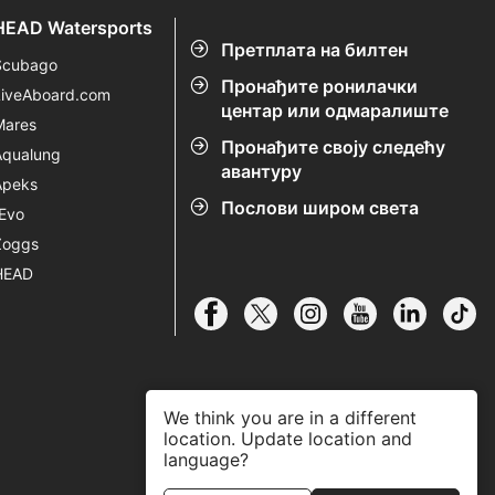
HEAD Watersports
Претплата на билтен
Scubago
Пронађите ронилачки
LiveAboard.com
центар или одмаралиште
Mares
Пронађите своју следећу
Aqualung
авантуру
Apeks
Послови широм света
rEvo
Zoggs
HEAD
We think you are in a different
location. Update location and
language?