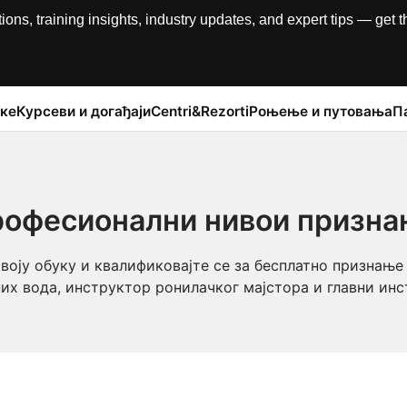
, training insights, industry updates, and expert tips — get th
ке
Курсеви и догађаји
Centri&Rezorti
Роњење и путовања
П
офесионални нивои призн
своју обуку и квалификовајте се за бесплатно признање
их вода, инструктор ронилачког мајстора и главни ин