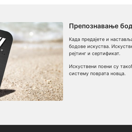
Препознавање бод
Када предајете и настављ
бодове искуства. Искуств
рејтинг и сертификат.
Искуствени поени су тако
систему поврата новца.