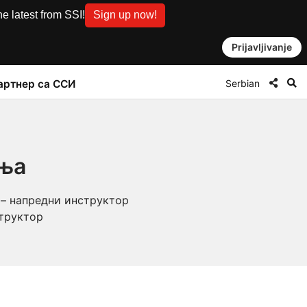
e latest from SSI!
Sign up now!
Prijavljivanje
Serbian
артнер са ССИ
ања
 – напредни инструктор
структор