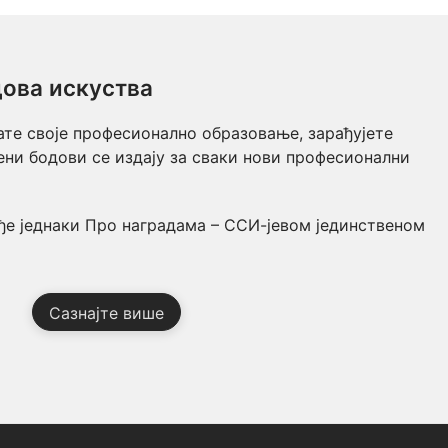
ова искуства
ате своје професионално образовање, зарађујете
ени бодови се издају за сваки нови професионални
ђе једнаки Про наградама – ССИ-јевом јединственом
Сазнајте више