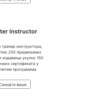
er Instructor
 тренер инструктора,
упно 250 пријављених
 издавање укупно 150
чких сертификата у
ичитим програмима
Сазнајте више