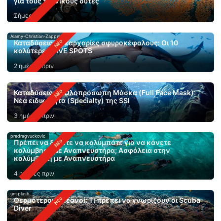
για τους τεχνικούς δύτες
Σήμερα
Alamy-Christian-Zappel
Καταδύσεις με καρχαρίες σφυροκέφαλους: Οι 10
καλύτερες DIVE SPOTS
2 ημέρες πριν
Καταδύσεις με Ολοπρόσωπη Μάσκα (Full Face Mask):
Νέα ειδικότητα (Specialty) της SSI
3 ημέρες πριν
predragvuckovic
Πρέπει να ξέρετε να κολυμπάτε για να κάνετε
κολύμβηση με Αναπνευστήρα; Ασφάλεια στην
κολύμβηση με Αναπνευστήρα
4 ημέρες πριν
unsplash
Θερμότεροι ωκεανοί: Τι πρέπει να γνωρίζουν οι Scuba
Diver