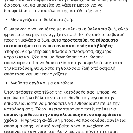
διαρροή, και θα μπορείτε να λάβετε μέτρα για να
διασφαλίσετε την ασφάλεια της κατάδυσής σας.
Μην αγγίζετε τη θαλάσσια ζωή.
Ο ωκεανός είναι γεμάτος με εκπληκτική θαλάσσια ζωή, αλλά
φροντίστε να μην την αγγίξετε ποτέ. Εκτός από το σεβασμό
προς τη θαλάσσια ζωή, αυτό
προστατεύει τα εύθραυστα
οικοσυστήματα των ωκεανών και εσάς από βλάβες
.
Υπάρχουν δηλητηριώδη θαλάσσια πλάσματα, αιχμηρά
κοράλλια και ζώα που θα δαγκώσουν αν νιώσουν
απειλούμενα. Για να διασφαλίσετε την ασφάλειά σας κατά
την κατάδυση, θαυμάστε τη θαλάσσια ζωή από ασφαλή
απόσταση και μην την αγγίζετε.
Ανεβείτε αργά και με ασφάλεια.
Όταν φτάσετε στο τέλος της κατάδυσής σας, μπορεί να
κρυώνετε ή να θέλετε να κατευθυνθείτε γρήγορα στην
επιφάνεια, ώστε να μπορέσετε να ενθουσιαστείτε με την
κατάδυσή σας. Τώρα, περισσότερο από ποτέ, πρέπει να
επικεντρωθείτε στην ασφάλειά σας και να αφιερώσετε
χρόνο
. Η γρήγορη ανάδυση μπορεί να προκαλέσει ασθένεια
αποσυμπίεσης, γι' αυτό ανεβείτε αργά, συνεχίστε να
αναπνέετε κανονικά και ολοκληρώνετε πάντα τη στάση