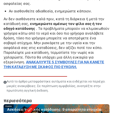
ασφαλείας σας.
Αν αισθανθείτε αδιαθεσία, ενημερώστε κάποιον.
Αν δεν αισθάνεστε καλά πριν, κατά τη διάρκεια ή μετά την
κατάδυσή σας,
ενημερώστε αμέσως τον φίλο σας ή τον
οδηγό κατάδυσης
. Τα προβλήματα μπορούν να κλιμακωθούν
γρήγορα κάτω από το νερό και όσο πιο γρήγορα αναλάβετε
δράση, τόσο πιο γρήγορα μπορείτε να αποτρέψετε ένα
σοβαρό ατύχημα. Μην ρισκάρετε με την υγεία και την
ασφάλειά σας στις καταδύσεις, δεν αξίζει ποτέ τον κόπο.
Παραλείψτε μια κατάδυση, τερματίστε την νωρίς και
χαλαρώστε. Πάντα θα υπάρχει μια άλλη ευκαιρία για
εξερεύνηση.
ΑΝΑΚΑΛΥΨΤΕ 5 ΣΥΜΒΟΥΛΕΣ ΓΙΑ ΝΑ ΚΑΝΕΤΕ
ΤΗΝ ΚΑΤΑΔΥΣΗ ΜΕ ΣΚΑΦΟΣ ΠΙΟ ΕΥΚΟΛΗ.
Αυτό το άρθρο μεταφράστηκε αυτόματα και ενδέχεται να περιέχει
μικρές ανακρίβειες. Σε περίπτωση αμφιβολίας, ανατρέξτε στην
πρωτότυπη αγγλική έκδοση.
περισσότερα
mares
Ασκήσεις τεχνικής κατάδυσης: 9 απαραίτητα στοιχεία