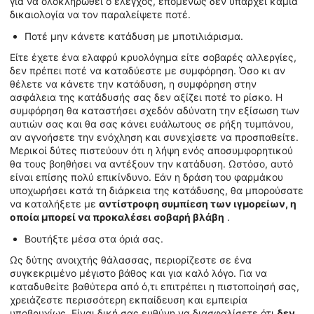
για να ολοκληρωθεί ο έλεγχος, επομένως δεν υπάρχει καμία
δικαιολογία να τον παραλείψετε ποτέ.
Ποτέ μην κάνετε κατάδυση με μποτιλιάρισμα.
Είτε έχετε ένα ελαφρύ κρυολόγημα είτε σοβαρές αλλεργίες,
δεν πρέπει ποτέ να καταδύεστε με συμφόρηση. Όσο κι αν
θέλετε να κάνετε την κατάδυση, η συμφόρηση στην
ασφάλεια της κατάδυσής σας δεν αξίζει ποτέ το ρίσκο. Η
συμφόρηση θα καταστήσει σχεδόν αδύνατη την εξίσωση των
αυτιών σας και θα σας κάνει ευάλωτους σε ρήξη τυμπάνου,
αν αγνοήσετε την ενόχληση και συνεχίσετε να προσπαθείτε.
Μερικοί δύτες πιστεύουν ότι η λήψη ενός αποσυμφορητικού
θα τους βοηθήσει να αντέξουν την κατάδυση. Ωστόσο, αυτό
είναι επίσης πολύ επικίνδυνο. Εάν η δράση του φαρμάκου
υποχωρήσει κατά τη διάρκεια της κατάδυσης, θα μπορούσατε
να καταλήξετε με
αντίστροφη συμπίεση των ιγμορείων, η
οποία μπορεί να προκαλέσει σοβαρή βλάβη
.
Βουτήξτε μέσα στα όριά σας.
Ως δύτης ανοιχτής θάλασσας, περιορίζεστε σε ένα
συγκεκριμένο μέγιστο βάθος και για καλό λόγο. Για να
καταδυθείτε βαθύτερα από ό,τι επιτρέπει η πιστοποίησή σας,
χρειάζεστε περισσότερη εκπαίδευση και εμπειρία
υποβρυχίως. Είναι δική σας ευθύνη να διασφαλίσετε ότι
δεν