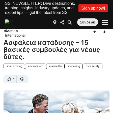
SSI NEWSLETTER: Dive destinations,
training insights, industry updates, and
Sign up now!
expert tips — get the latest from SSI!
Σύνδεση
πίσω
Ασφάλεια κατάδυσης – 15
βασικές συμβουλές για νέους
δύτες.
scuba diving
environment
marine life
snorkeling
dive safety
1