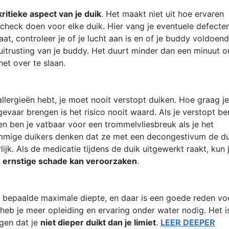
ritieke aspect van je duik
. Het maakt niet uit hoe ervaren
ddycheck doen voor elke duik. Hier vang je eventuele defecte
aat, controleer je of je lucht aan is en of je buddy voldoen
uitrusting van je buddy. Het duurt minder dan een minuut 
et over te slaan.
allergieën hebt, je moet nooit verstopt duiken. Hoe graag je
gevaar brengen is het risico nooit waard. Als je verstopt be
 en ben je vatbaar voor een trommelvliesbreuk als je het
ommige duikers denken dat ze met een decongestivum de du
ijk. Als de medicatie tijdens de duik uitgewerkt raakt, kun 
 ernstige schade kan veroorzaken
.
n bepaalde maximale diepte, en daar is een goede reden vo
 heb je meer opleiding en ervaring onder water nodig. Het i
gen dat je
niet dieper duikt dan je limiet
.
LEER DEEPER