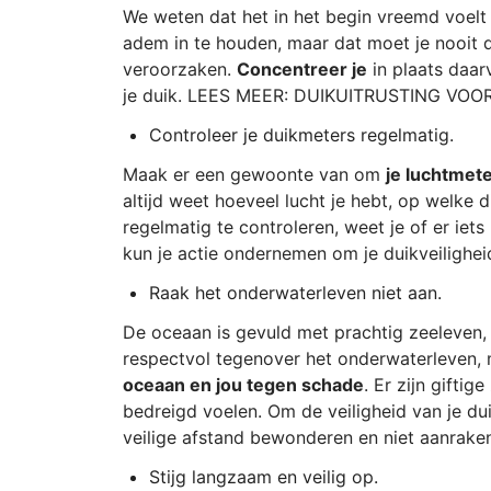
We weten dat het in het begin vreemd voelt 
adem in te houden, maar dat moet je nooit d
veroorzaken.
Concentreer je
in plaats daa
je duik. LEES MEER: DUIKUITRUSTING VOO
Controleer je duikmeters regelmatig.
Maak er een gewoonte van om
je luchtmet
altijd weet hoeveel lucht je hebt, op welke 
regelmatig te controleren, weet je of er iet
kun je actie ondernemen om je duikveilighei
Raak het onderwaterleven niet aan.
De oceaan is gevuld met prachtig zeeleven, m
respectvol tegenover het onderwaterleven,
oceaan en jou tegen schade
. Er zijn giftig
bedreigd voelen. Om de veiligheid van je du
veilige afstand bewonderen en niet aanrake
Stijg langzaam en veilig op.