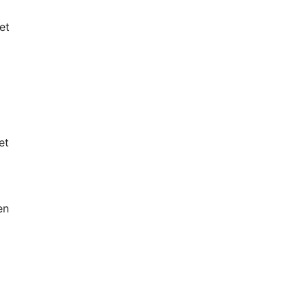
et
et
en