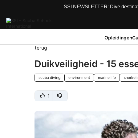
SSI NEWSLETTER: Dive destinations
Opleidingen
Cu
terug
Duikveiligheid - 15 ess
scuba diving
environment
marine life
snorkel
1