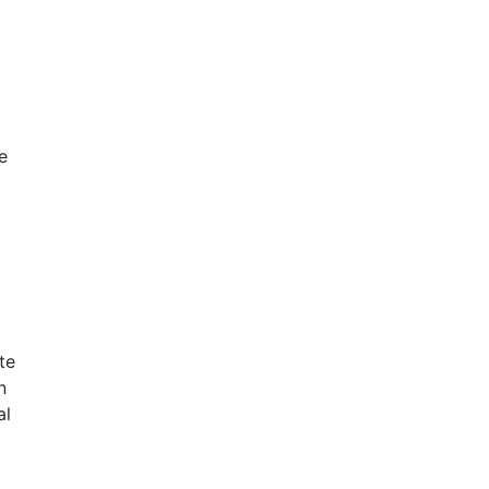
e
te
n
al