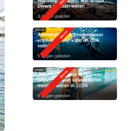
Warmere oceanen: wat Scuba
Divers moeten weten
3 dagen geleden
mares
Ademhalingstechnieken voor
vrijduiken: blijf kalm en duik
veiliger
5 dagen geleden
zoggs
Zwemlessen voor volwassen
beginners: wat volwassenen
moeten weten in 2026
6 dagen geleden