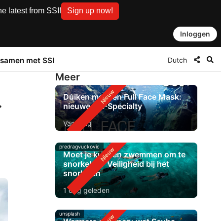
e latest from SSI!
Sign up now!
Inloggen
Dutch
samen met SSI
Meer
Duiken met een Full Face Mask:
.
nieuwe SSI-Specialty
Vandaag
predragvuckovic
Moet je kunnen zwemmen om te
snorkelen? Veiligheid bij het
snorkelen
1 dag geleden
unsplash