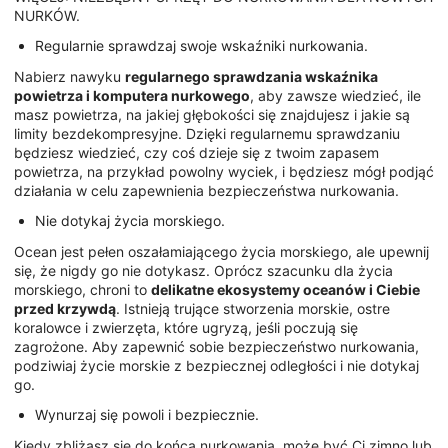
NURKÓW.
Regularnie sprawdzaj swoje wskaźniki nurkowania.
Nabierz nawyku
regularnego sprawdzania wskaźnika
powietrza i komputera nurkowego
, aby zawsze wiedzieć, ile
masz powietrza, na jakiej głębokości się znajdujesz i jakie są
limity bezdekompresyjne. Dzięki regularnemu sprawdzaniu
będziesz wiedzieć, czy coś dzieje się z twoim zapasem
powietrza, na przykład powolny wyciek, i będziesz mógł podjąć
działania w celu zapewnienia bezpieczeństwa nurkowania.
Nie dotykaj życia morskiego.
Ocean jest pełen oszałamiającego życia morskiego, ale upewnij
się, że nigdy go nie dotykasz. Oprócz szacunku dla życia
morskiego, chroni to
delikatne ekosystemy oceanów i Ciebie
przed krzywdą
. Istnieją trujące stworzenia morskie, ostre
koralowce i zwierzęta, które ugryzą, jeśli poczują się
zagrożone. Aby zapewnić sobie bezpieczeństwo nurkowania,
podziwiaj życie morskie z bezpiecznej odległości i nie dotykaj
go.
Wynurzaj się powoli i bezpiecznie.
Kiedy zbliżasz się do końca nurkowania, może być Ci zimno lub