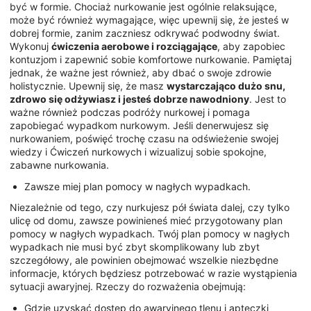
być w formie. Chociaż nurkowanie jest ogólnie relaksujące,
może być również wymagające, więc upewnij się, że jesteś w
dobrej formie, zanim zaczniesz odkrywać podwodny świat.
Wykonuj
ćwiczenia aerobowe i rozciągające
, aby zapobiec
kontuzjom i zapewnić sobie komfortowe nurkowanie. Pamiętaj
jednak, że ważne jest również, aby dbać o swoje zdrowie
holistycznie. Upewnij się, że masz
wystarczająco dużo snu,
zdrowo się odżywiasz i jesteś dobrze nawodniony
. Jest to
ważne również podczas podróży nurkowej i pomaga
zapobiegać wypadkom nurkowym. Jeśli denerwujesz się
nurkowaniem, poświęć trochę czasu na odświeżenie swojej
wiedzy i Ćwiczeń nurkowych i wizualizuj sobie spokojne,
zabawne nurkowania.
Zawsze miej plan pomocy w nagłych wypadkach.
Niezależnie od tego, czy nurkujesz pół świata dalej, czy tylko
ulicę od domu, zawsze powinieneś mieć przygotowany plan
pomocy w nagłych wypadkach. Twój plan pomocy w nagłych
wypadkach nie musi być zbyt skomplikowany lub zbyt
szczegółowy, ale powinien obejmować wszelkie niezbędne
informacje, których będziesz potrzebować w razie wystąpienia
sytuacji awaryjnej. Rzeczy do rozważenia obejmują:
Gdzie uzyskać dostęp do awaryjnego tlenu i apteczki