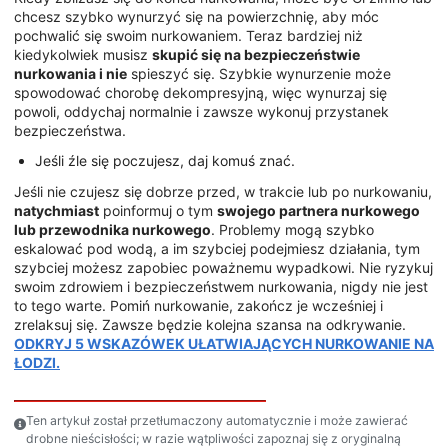
chcesz szybko wynurzyć się na powierzchnię, aby móc
pochwalić się swoim nurkowaniem. Teraz bardziej niż
kiedykolwiek musisz
skupić się na bezpieczeństwie
nurkowania i nie
spieszyć się. Szybkie wynurzenie może
spowodować chorobę dekompresyjną, więc wynurzaj się
powoli, oddychaj normalnie i zawsze wykonuj przystanek
bezpieczeństwa.
Jeśli źle się poczujesz, daj komuś znać.
Jeśli nie czujesz się dobrze przed, w trakcie lub po nurkowaniu,
natychmiast
poinformuj o tym
swojego partnera nurkowego
lub przewodnika nurkowego
. Problemy mogą szybko
eskalować pod wodą, a im szybciej podejmiesz działania, tym
szybciej możesz zapobiec poważnemu wypadkowi. Nie ryzykuj
swoim zdrowiem i bezpieczeństwem nurkowania, nigdy nie jest
to tego warte. Pomiń nurkowanie, zakończ je wcześniej i
zrelaksuj się. Zawsze będzie kolejna szansa na odkrywanie.
ODKRYJ 5 WSKAZÓWEK UŁATWIAJĄCYCH NURKOWANIE NA
ŁODZI.
Ten artykuł został przetłumaczony automatycznie i może zawierać
drobne nieścisłości; w razie wątpliwości zapoznaj się z oryginalną