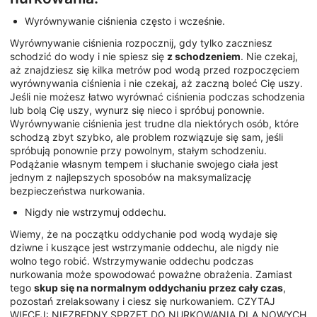
Wyrównywanie ciśnienia często i wcześnie.
Wyrównywanie ciśnienia rozpocznij, gdy tylko zaczniesz
schodzić do wody i nie spiesz się
z schodzeniem
. Nie czekaj,
aż znajdziesz się kilka metrów pod wodą przed rozpoczęciem
wyrównywania ciśnienia i nie czekaj, aż zaczną boleć Cię uszy.
Jeśli nie możesz łatwo wyrównać ciśnienia podczas schodzenia
lub bolą Cię uszy, wynurz się nieco i spróbuj ponownie.
Wyrównywanie ciśnienia jest trudne dla niektórych osób, które
schodzą zbyt szybko, ale problem rozwiązuje się sam, jeśli
spróbują ponownie przy powolnym, stałym schodzeniu.
Podążanie własnym tempem i słuchanie swojego ciała jest
jednym z najlepszych sposobów na maksymalizację
bezpieczeństwa nurkowania.
Nigdy nie wstrzymuj oddechu.
Wiemy, że na początku oddychanie pod wodą wydaje się
dziwne i kuszące jest wstrzymanie oddechu, ale nigdy nie
wolno tego robić. Wstrzymywanie oddechu podczas
nurkowania może spowodować poważne obrażenia. Zamiast
tego
skup się na normalnym oddychaniu przez cały czas
,
pozostań zrelaksowany i ciesz się nurkowaniem. CZYTAJ
WIĘCEJ: NIEZBĘDNY SPRZĘT DO NURKOWANIA DLA NOWYCH