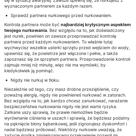
się w sytuacji awaryjnej. Zawsze upewnij się, że nurkujesz z
wyznaczonym partnerem za każdym razem.
Sprawdź partnera nurkowego przed nurkowaniem.
Kontrola partnera może być
najbardziej krytycznym aspektem
twojego nurkowania
. Bez względu na to, jak doświadczony
jest nurek, powinien on zawsze przeprowadzać kontrolę
partnera przed każdym nurkowaniem. To właśnie tutaj
wychwycisz wszelkie usterki sprzętu przed wejściem do wody,
upewnisz się, że powietrze jest włączone i pełne, a także
zapoznasz się ze sprzętem partnera. Przeprowadzenie kontroli
zajmuje mniej niż minutę, więc nie ma wymówki, by
kiedykolwiek ją pominąć.
Nigdy nie nurkuj w tłoku.
Niezależnie od tego, czy masz drobne przeziębienie, czy
poważną alergię, nigdy nie powinieneś nurkować w zatorach.
Bez względu na to, jak bardzo chcesz zanurkować, narażanie
bezpieczeństwa nurkowania nigdy nie jest warte ryzyka.
Zatkane uszy sprawią, że prawie niemożliwe będzie
wyrównanie ciśnienia w uszach i sprawią, że będziesz podatny
na pęknięcie błony bębenkowej, jeśli zignorujesz dyskomfort i
nadal będziesz próbować. Niektórzy nurkowie uważają, że
zażycie środka zmniejszającego przekrwienie pozwoli im