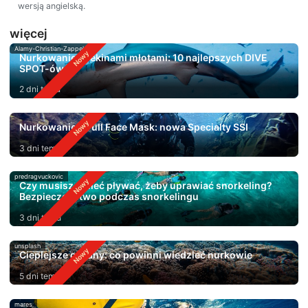
wersją angielską.
więcej
Alamy-Christian-Zappel
Nurkowanie z rekinami młotami: 10 najlepszych DIVE
SPOT-ów
2 dni temu
Nurkowanie z Full Face Mask: nowa Specialty SSI
3 dni temu
predragvuckovic
Czy musisz umieć pływać, żeby uprawiać snorkeling?
Bezpieczeństwo podczas snorkelingu
3 dni temu
unsplash
Cieplejsze oceany: co powinni wiedzieć nurkowie
5 dni temu
mares