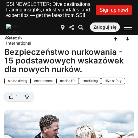
SSI NEWSLETTER: Dive destinations,
training insights, industry updates, and
Sign up now!
expert tips — get the latest from SSI!
Zaloguj się
Wstecz
Bezpieczeństwo nurkowania -
15 podstawowych wskazówek
dla nowych nurków.
scuba diving
environment
marine life
snorkeling
dive safety
1