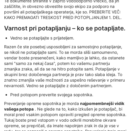
Te dokumente shranite v zaprto vodoodporno vrečko, da jih
zaščitite, in obvezno obvestite svojo ekipo za podporo na
površini ali potapljaškega operaterja, kje so. PREBERITE VEČ:
KAKO PREMAGATI TRESKOST PRED POTOPLJANJEM 1. DEL.
Varnost pri potapljanju – ko se potapljate.
Vedno se potapljajte s prijateljem.
Razen če ste posebej usposobljeni za samostojno potapljanje,
se nikoli ne potapljajte sami. To se morda sliši samoumevno,
vendar boste presenečeni, kako mamljivo je lahko, da ostanete
sami "samo za nekaj časa", potem ko vašemu partnerju
zmanjka zraka, ali da se na hitro potopite sami. Potapljanje v
skupini brez določenega partnerja je prav tako slaba ideja. To
znatno zmanjša vaše možnosti za uspešno reševanje v primeru
nevarnosti. Vedno se potapljajte z določenim partnerjem.
Pred potopom preverite svojega sopotnika.
Preverjanje opreme sopotnika je morda
najpomembnejši vidik
vašega potopa
. Ne glede na to, kako izkušen je potapljač, bi
moral pred vsakim potopom opraviti pregled opreme sopotnika.
Tukaj boste pred vstopom v vodo odkrili morebitne okvare
opreme, se prepričali, da imate napolnjen zrak in da je vse v