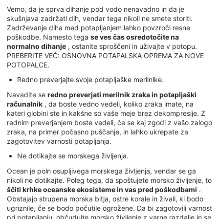
Vemo, da je sprva dihanje pod vodo nenavadno in da je
skušnjava zadržati dih, vendar tega nikoli ne smete storiti.
Zadrževanje diha med potapljanjem lahko povzroči resne
poškodbe. Namesto tega
se ves čas osredotočite na
normalno dihanje
, ostanite sproščeni in uživajte v potopu.
PREBERITE VEČ: OSNOVNA POTAPALSKA OPREMA ZA NOVE
POTOPALCE.
Redno preverjajte svoje potapljaške merilnike.
Navadite se
redno preverjati merilnik zraka in potapljaški
računalnik
, da boste vedno vedeli, koliko zraka imate, na
kateri globini ste in kakšne so vaše meje brez dekompresije. Z
rednim preverjanjem boste vedeli, če se kaj zgodi z vašo zalogo
zraka, na primer počasno puščanje, in lahko ukrepate za
zagotovitev varnosti potapljanja.
Ne dotikajte se morskega življenja.
Ocean je poln osupljivega morskega življenja, vendar se ga
nikoli ne dotikajte. Poleg tega, da spoštujete morsko življenje, to
ščiti krhke oceanske ekosisteme in vas pred poškodbami
.
Obstajajo strupena morska bitja, ostre korale in živali, ki bodo
ugriznile, če se bodo počutile ogrožene. Da bi zagotovili varnost
pri potapljanju, občudujte morsko življenje z varne razdalje in se