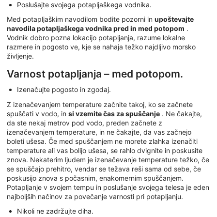
Poslušajte svojega potapljaškega vodnika.
Med potapljaškim navodilom bodite pozorni in
upoštevajte
navodila potapljaškega vodnika pred in med potopom
.
Vodnik dobro pozna lokacijo potapljanja, razume lokalne
razmere in pogosto ve, kje se nahaja težko najdljivo morsko
življenje.
Varnost potapljanja – med potopom.
Izenačujte pogosto in zgodaj.
Z izenačevanjem temperature začnite takoj, ko se začnete
spuščati v vodo, in
si vzemite čas za spuščanje
. Ne čakajte,
da ste nekaj metrov pod vodo, preden začnete z
izenačevanjem temperature, in ne čakajte, da vas začnejo
boleti ušesa. Če med spuščanjem ne morete zlahka izenačiti
temperature ali vas bolijo ušesa, se rahlo dvignite in poskusite
znova. Nekaterim ljudem je izenačevanje temperature težko, če
se spuščajo prehitro, vendar se težava reši sama od sebe, če
poskusijo znova s počasnim, enakomernim spuščanjem.
Potapljanje v svojem tempu in poslušanje svojega telesa je eden
najboljših načinov za povečanje varnosti pri potapljanju.
Nikoli ne zadržujte diha.