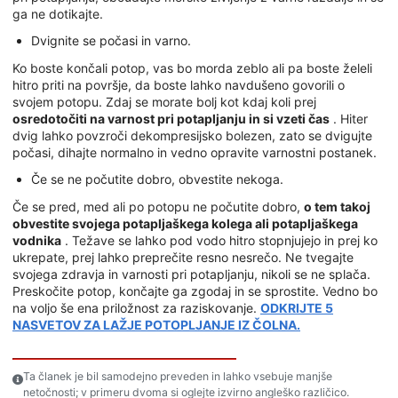
ga ne dotikajte.
Dvignite se počasi in varno.
Ko boste končali potop, vas bo morda zeblo ali pa boste želeli
hitro priti na površje, da boste lahko navdušeno govorili o
svojem potopu. Zdaj se morate bolj kot kdaj koli prej
osredotočiti na varnost pri potapljanju in si vzeti čas
. Hiter
dvig lahko povzroči dekompresijsko bolezen, zato se dvigujte
počasi, dihajte normalno in vedno opravite varnostni postanek.
Če se ne počutite dobro, obvestite nekoga.
Če se pred, med ali po potopu ne počutite dobro,
o tem takoj
obvestite svojega potapljaškega kolega ali potapljaškega
vodnika
. Težave se lahko pod vodo hitro stopnjujejo in prej ko
ukrepate, prej lahko preprečite resno nesrečo. Ne tvegajte
svojega zdravja in varnosti pri potapljanju, nikoli se ne splača.
Preskočite potop, končajte ga zgodaj in se sprostite. Vedno bo
na voljo še ena priložnost za raziskovanje.
ODKRIJTE 5
NASVETOV ZA LAŽJE POTOPLJANJE IZ ČOLNA.
Ta članek je bil samodejno preveden in lahko vsebuje manjše
netočnosti; v primeru dvoma si oglejte izvirno angleško različico.