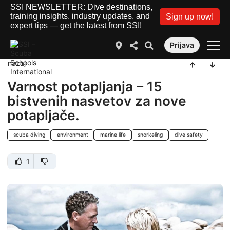
SSI NEWSLETTER: Dive destinations,
training insights, industry updates, and
Sign up now!
expert tips — get the latest from SSI!
Prijava
nazaj
Varnost potapljanja – 15
bistvenih nasvetov za nove
potapljače.
scuba diving
environment
marine life
snorkeling
dive safety
1