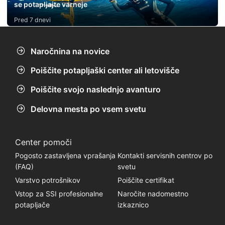
se potapljajte varneje
Pred 7 dnevi
Naročnina na novice
Poiščite potapljaški center ali letovišče
Poiščite svojo naslednjo avanturo
Delovna mesta po vsem svetu
Center pomoči
Pogosto zastavljena vprašanja
Kontakti servisnih centrov po
(FAQ)
svetu
Varstvo potrošnikov
Poiščite certifikat
Vstop za SSI profesionalne
Naročite nadomestno
potapljače
izkaznico