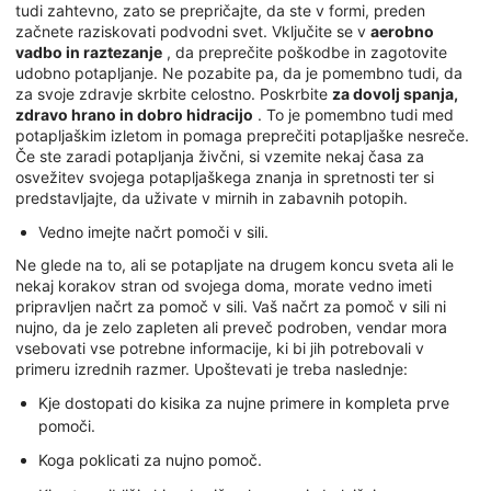
tudi zahtevno, zato se prepričajte, da ste v formi, preden
začnete raziskovati podvodni svet. Vključite se v
aerobno
vadbo in raztezanje
, da preprečite poškodbe in zagotovite
udobno potapljanje. Ne pozabite pa, da je pomembno tudi, da
za svoje zdravje skrbite celostno. Poskrbite
za dovolj spanja,
zdravo hrano in dobro hidracijo
. To je pomembno tudi med
potapljaškim izletom in pomaga preprečiti potapljaške nesreče.
Če ste zaradi potapljanja živčni, si vzemite nekaj časa za
osvežitev svojega potapljaškega znanja in spretnosti ter si
predstavljajte, da uživate v mirnih in zabavnih potopih.
Vedno imejte načrt pomoči v sili.
Ne glede na to, ali se potapljate na drugem koncu sveta ali le
nekaj korakov stran od svojega doma, morate vedno imeti
pripravljen načrt za pomoč v sili. Vaš načrt za pomoč v sili ni
nujno, da je zelo zapleten ali preveč podroben, vendar mora
vsebovati vse potrebne informacije, ki bi jih potrebovali v
primeru izrednih razmer. Upoštevati je treba naslednje:
Kje dostopati do kisika za nujne primere in kompleta prve
pomoči.
Koga poklicati za nujno pomoč.