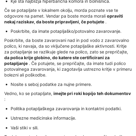
Kje sta najbližja hiperbarična komora in bolnišnica.
Če se potapljate v lokalnem okolju, morda poznate vse te
odgovore na pamet. Vendar pa boste morda morali
opraviti
nekaj raziskav, da boste pripravljeni, če potujete
.
Poskrbite, da imate potapljaško/potovalno zavarovanje.
Poskrbite, da boste zavarovani nad in pod vodo z zavarovalno
polico, ki navaja, da so vključene potapljaške aktivnosti. Kritje
za potapljanje se razlikuje glede na polico, zato se prepričajte,
da polica krije globino, do katere ste certificirani za
potapljanje
. Če potujete, se prepričajte, da imate tudi polico
potovalnega zavarovanja, ki zagotavlja ustrezno kritje v primeru
bolezni ali poškodbe.
Nosite s seboj podatke za nujne primere.
Vedno, ko se potapljate,
imejte pri roki kopijo teh dokumentov
:
Politika potapljaškega zavarovanja in kontaktni podatki.
Ustrezne medicinske informacije.
Vaši stiki v sili.