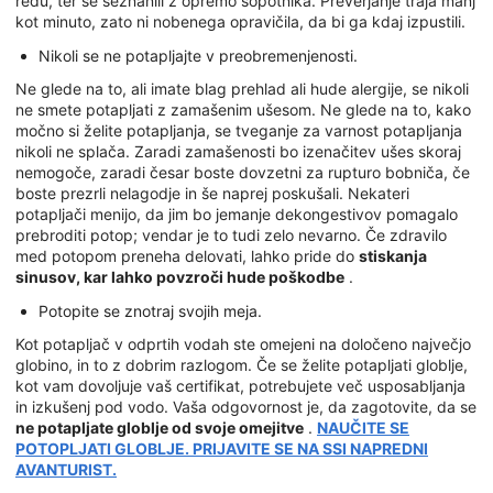
redu, ter se seznanili z opremo sopotnika. Preverjanje traja manj
kot minuto, zato ni nobenega opravičila, da bi ga kdaj izpustili.
Nikoli se ne potapljajte v preobremenjenosti.
Ne glede na to, ali imate blag prehlad ali hude alergije, se nikoli
ne smete potapljati z zamašenim ušesom. Ne glede na to, kako
močno si želite potapljanja, se tveganje za varnost potapljanja
nikoli ne splača. Zaradi zamašenosti bo izenačitev ušes skoraj
nemogoče, zaradi česar boste dovzetni za rupturo bobniča, če
boste prezrli nelagodje in še naprej poskušali. Nekateri
potapljači menijo, da jim bo jemanje dekongestivov pomagalo
prebroditi potop; vendar je to tudi zelo nevarno. Če zdravilo
med potopom preneha delovati, lahko pride do
stiskanja
sinusov, kar lahko povzroči hude poškodbe
.
Potopite se znotraj svojih meja.
Kot potapljač v odprtih vodah ste omejeni na določeno največjo
globino, in to z dobrim razlogom. Če se želite potapljati globlje,
kot vam dovoljuje vaš certifikat, potrebujete več usposabljanja
in izkušenj pod vodo. Vaša odgovornost je, da zagotovite, da se
ne potapljate globlje od svoje omejitve
.
NAUČITE SE
POTOPLJATI GLOBLJE. PRIJAVITE SE NA SSI NAPREDNI
AVANTURIST.