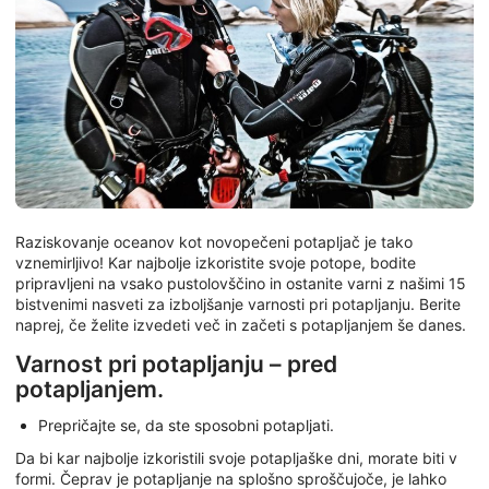
Raziskovanje oceanov kot novopečeni potapljač je tako
vznemirljivo! Kar najbolje izkoristite svoje potope, bodite
pripravljeni na vsako pustolovščino in ostanite varni z našimi 15
bistvenimi nasveti za izboljšanje varnosti pri potapljanju. Berite
naprej, če želite izvedeti več in začeti s potapljanjem še danes.
Varnost pri potapljanju – pred
potapljanjem.
Prepričajte se, da ste sposobni potapljati.
Da bi kar najbolje izkoristili svoje potapljaške dni, morate biti v
formi. Čeprav je potapljanje na splošno sproščujoče, je lahko