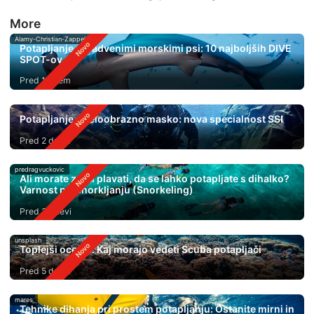
More
Alamy-Christian-Zappel
Potapljanje s kladvenimi morskimi psi: 10 najboljših DIVE
SPOT-ov
Pred 1 dnem
Potapljanje s celoobrazno masko: nova specialnost SSI
Pred 2 dnevi
predragvuckovic
Ali morate znati plavati, da se lahko potapljate s dihalko?
Varnost pri Snorkljanju (Snorkeling)
Pred 3 dnevi
unsplash
Toplejši oceani: Kaj morajo vedeti Scuba potapljači
Pred 5 dnevi
mares
Tehnike dihanja pri prostem potapljanju: Ostanite mirni in