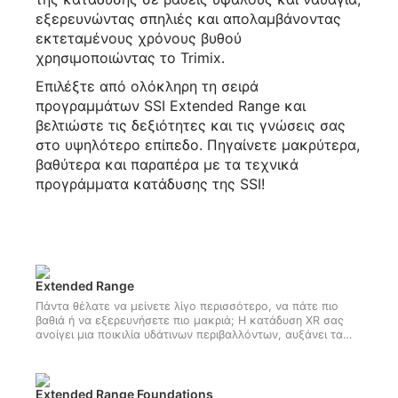
εξερευνώντας σπηλιές και απολαμβάνοντας
εκτεταμένους χρόνους βυθού
χρησιμοποιώντας το Trimix.
Επιλέξτε από ολόκληρη τη σειρά
προγραμμάτων SSI Extended Range και
βελτιώστε τις δεξιότητες και τις γνώσεις σας
στο υψηλότερο επίπεδο. Πηγαίνετε μακρύτερα,
βαθύτερα και παραπέρα με τα τεχνικά
προγράμματα κατάδυσης της SSI!
Extended Range
Πάντα θέλατε να μείνετε λίγο περισσότερο, να πάτε πιο
βαθιά ή να εξερευνήσετε πιο μακριά; Η κατάδυση XR σας
ανοίγει μια ποικιλία υδάτινων περιβαλλόντων, αυξάνει τα
όρια βάθους της κατάδυσης και επεκτείνει τους χρόνους
βυθού σας. Το πρόγραμμα Extended Range της SSI είναι το
βασικό πρόγραμμα στο οποίο βασίζονται όλα τα άλλα
προγράμματα ανοιχτού κυκλώματος XR.
Extended Range Foundations