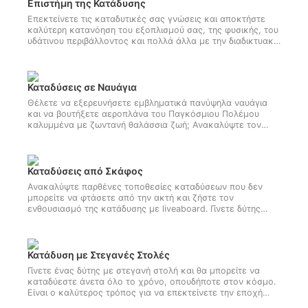
κερδίσετε την ειδικότητά Καταδύσεων Αποσυμπίεσης της
Επιστήμη της Κατάδυσης
SSI, θα μάθετε πώς να σχεδιάζετε και να διεξάγετε μια
Επεκτείνετε τις καταδυτικές σας γνώσεις και αποκτήστε
κατάδυση περιορισμένης αποσυμπίεσης χρησιμοποιώντας
καλύτερη κατανόηση του εξοπλισμού σας, της φυσικής, του
λογισμικό προγραμματισμού κατάδυσης και έναν
υδάτινου περιβάλλοντος και πολλά άλλα με την διαδικτυακή
υπολογιστή πολλαπλών αερίων σε μέγιστο βάθος 40
ειδικότητα Επιστήμης της Κατάδυσης της SSI. Αφού
μέτρων.
ολοκληρώσετε αυτό το πρόγραμμα καταδυτικής επιστήμης,
θα είστε στα μισά του δρόμου για να κερδίσετε την
πολυπόθητη διαβάθμιση Divemaster της SSI. Ξεκινήστε online
Καταδύσεις σε Ναυάγια
σήμερα!
Θέλετε να εξερευνήσετε εμβληματικά πανύψηλα ναυάγια
και να βουτήξετε αεροπλάνα του Παγκόσμιου Πολέμου
καλυμμένα με ζωντανή θαλάσσια ζωή; Ανακαλύψτε τον
κόσμο της κατάδυσης σε ναυάγιο και ξεκινήστε σήμερα με
αυτό το μάθημα κατάδυσης ναυαγίων της SSI. Θα μάθετε
όλα όσα χρειάζεστε για να καταδυθείτε πάνω και γύρω από
ναυάγια και τεχνητούς ύφαλους, καθώς και να κερδίσετε
Καταδύσεις από Σκάφος
την πιστοποίηση ειδικότητας κατάδυσης ναυαγίων της SSI.
Ανακαλύψτε παρθένες τοποθεσίες καταδύσεων που δεν
μπορείτε να φτάσετε από την ακτή και ζήστε τον
ενθουσιασμό της κατάδυσης με liveaboard. Γίνετε δύτης
σκαφών SSI. Θα μάθετε όλες τις δεξιότητες και τις τεχνικές
που χρειάζεστε για να καταδύεστε με ασφάλεια και άνεση
από μια ποικιλία σκαφών, συμπεριλαμβανομένων μικρών
προσωπικών σκαφών και liveaboards. Με την ολοκλήρωση,
Κατάδυση με Στεγανές Στολές
θα αποκτήσετε την πιστοποίηση Ειδικότητας Καταδύσεων
Γίνετε ένας δύτης με στεγανή στολή και θα μπορείτε να
από Σκάφη της SSI..
καταδύεστε άνετα όλο το χρόνο, οπουδήποτε στον κόσμο.
Είναι ο καλύτερος τρόπος για να επεκτείνετε την εποχή
κατάδυσης, να μείνετε ζεστός και να εξερευνήσετε με