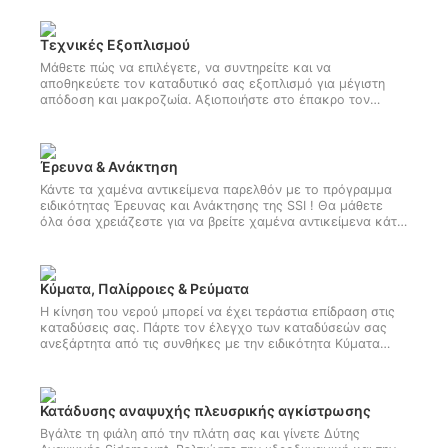
ευκολία τις τοποθεσίες κατάδυσης κρύου νερού. Ξεκινήστε
τώρα το πρόγραμμα Ειδικότητας Κατάδυσης με Στεγανή
Στολή της SSI..
Τεχνικές Εξοπλισμού
Μάθετε πώς να επιλέγετε, να συντηρείτε και να
αποθηκεύετε τον καταδυτικό σας εξοπλισμό για μέγιστη
απόδοση και μακροζωία. Αξιοποιήστε στο έπακρο τον
καταδυτικό σας εξοπλισμό σε κάθε κατάδυση! Αποκτήστε
τώρα την ειδικότητά σας στις Τεχνικές Εξοπλισμού της SSI.
Έρευνα & Ανάκτηση
Κάντε τα χαμένα αντικείμενα παρελθόν με το πρόγραμμα
ειδικότητας Έρευνας και Ανάκτησης της SSI ! Θα μάθετε
όλα όσα χρειάζεστε για να βρείτε χαμένα αντικείμενα κάτω
από το νερό με ευκολία. Γίνετε τώρα δύτης Έρευνας και
ανάκτησης και γίνετε το ζευγάρι κατάδυσης που θέλουν
όλοι δίπλα τους.
Κύματα, Παλίρροιες & Ρεύματα
Η κίνηση του νερού μπορεί να έχει τεράστια επίδραση στις
καταδύσεις σας. Πάρτε τον έλεγχο των καταδύσεών σας
ανεξάρτητα από τις συνθήκες με την ειδικότητα Κύματα
Παλίρροιες και Ρεύματα της SSI. Θα μάθετε όλα όσα
χρειάζεστε για να βουτήξετε με ασφάλεια και άνεση σε
ρεύματα, κύματα, ποτάμια και από την ακτή. Αποκτήστε
αυτήν την πιστοποίηση ειδικότητας τώρα!
Κατάδυσης αναψυχής πλευσρικής αγκίστρωσης
Βγάλτε τη φιάλη από την πλάτη σας και γίνετε Δύτης