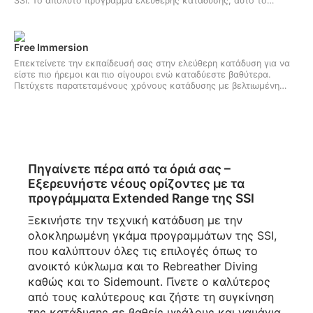
SSI. Το απόλυτο πρόγραμμα ελεύθερης κατάδυσης, αυτό το
πρόγραμμα θα σας δώσει τις προηγμένες δεξιότητες ελεύθερης
κατάδυσης και τις γνώσεις που χρειάζεστε για να καταδύεστε σε
βάθος έως και 40 μέτρα με ένα ζευγάρι. Αποκτήστε αυτήν την
πολυπόθητη πιστοποίηση ελεύθερης κατάδυσης της SSI σήμερα και
Free Immersion
προετοιμαστείτε για τους τελικούς σας στόχους ελεύθερης
Επεκτείνετε την εκπαίδευσή σας στην ελεύθερη κατάδυση για να
κατάδυσης.
είστε πιο ήρεμοι και πιο σίγουροι ενώ καταδύεστε βαθύτερα.
Πετύχετε παρατεταμένους χρόνους κατάδυσης με βελτιωμένη
χαλάρωση στο μάθημα ελεύθερης κατάδυσης Free Immersion της
SSI. Η ελεύθερη κατάδυση Free Immersion σας διδάσκει πώς να
χρησιμοποιείτε αποτελεσματικά τα χέρια σας για να καταδυθείτε
πάνω και κάτω από μια γραμμή, δίνοντάς σας την ευκαιρία να
κατακτήσετε τις δεξιότητες εξισορρόπησης.
Πηγαίνετε πέρα από τα όριά σας –
Εξερευνήστε νέους ορίζοντες με τα
προγράμματα Extended Range της SSI
Ξεκινήστε την τεχνική κατάδυση με την
ολοκληρωμένη γκάμα προγραμμάτων της SSI,
που καλύπτουν όλες τις επιλογές όπως το
ανοικτό κύκλωμα και το Rebreather Diving
καθώς και το Sidemount. Γίνετε ο καλύτερος
από τους καλύτερους και ζήστε τη συγκίνηση
της κατάδυσης σε βαθείς υφάλους και ναυάγια,