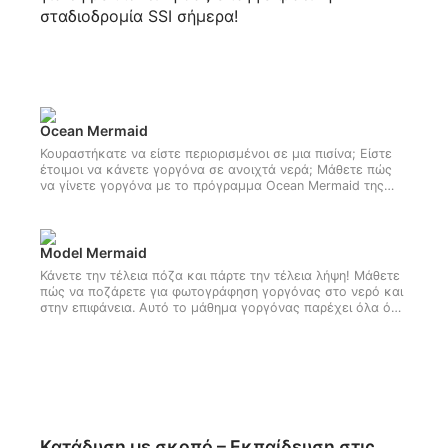
σταδιοδρομία SSI σήμερα!
Ocean Mermaid
Κουραστήκατε να είστε περιορισμένοι σε μια πισίνα; Είστε
έτοιμοι να κάνετε γοργόνα σε ανοιχτά νερά; Μάθετε πώς
να γίνετε γοργόνα με το πρόγραμμα Ocean Mermaid της
SSI. Ξεκινήστε το μάθημα Ocean Mermaid τώρα!
Model Mermaid
Κάνετε την τέλεια πόζα και πάρτε την τέλεια λήψη! Μάθετε
πώς να ποζάρετε για φωτογράφηση γοργόνας στο νερό και
στην επιφάνεια. Αυτό το μάθημα γοργόνας παρέχει όλα όσα
χρειάζεστε για να γίνετε γοργόνα με επιτυχία με έναν
φωτογράφο ή βιντεογράφο. Εγγραφείτε τώρα στο
πρόγραμμα Model Mermaid της SSI!
Κατάδυση με σκοπό – Εκπαίδευση στις