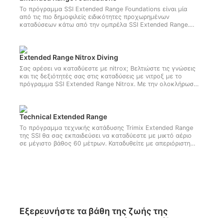
Το πρόγραμμα SSI Extended Range Foundations είναι μία
από τις πιο δημοφιλείς ειδικότητες προχωρημένων
καταδύσεων κάτω από την ομπρέλα SSI Extended Range.
Σας παρέχει ένα εργαστηριακό περιβάλλον για να
βελτιώσετε τις καταδυτικές σας δεξιότητες σε υψηλό
επίπεδο και να μάθετε περισσότερα για τη χρήση του
καταδυτικού εξοπλισμού tec.Καταδυθείτε στο συναρπαστικό
Extended Range Nitrox Diving
κόσμο της τεχνικής κατάδυσης με το Extended Range
Σας αρέσει να καταδύεστε με nitrox; Βελτιώστε τις γνώσεις
Foundations. Ξεκινήστε online σήμερα!
και τις δεξιότητές σας στις καταδύσεις με νιτροξ με το
πρόγραμμα SSI Extended Range Nitrox. Με την ολοκλήρωση
του προγράμματος, θα έχετε πιστοποιηθεί για να
καταδύεστε σε βάθος 40 μέτρων με περιορισμένη
αποσυμπίεση χρησιμοποιώντας nitrox. Μάθετε τις τεχνικές
και τις διαδικασίες για τη χρήση αναπνευστικών αερίων έως
Technical Extended Range
και 100% οξυγόνο για αποσυμπίεση. Ξεκινήστε αυτό το
Το πρόγραμμα τεχνικής κατάδυσης Trimix Extended Range
μάθημα κατάδυσης με εμπλουτισμένο αέρα online σήμερα!
της SSI θα σας εκπαιδεύσει να καταδύεστε με μικτό αέριο
σε μέγιστο βάθος 60 μέτρων. Καταδυθείτε με απεριόριστη
αποσυμπίεση και χρησιμοποιήστε ειδικό εξοπλισμό τεχνικής
κατάδυσης με αυτή την εξαιρετικά εξειδικευμένη
πιστοποίηση κατάδυσης Extended Range.
Εξερευνήστε τα βάθη της ζωής της