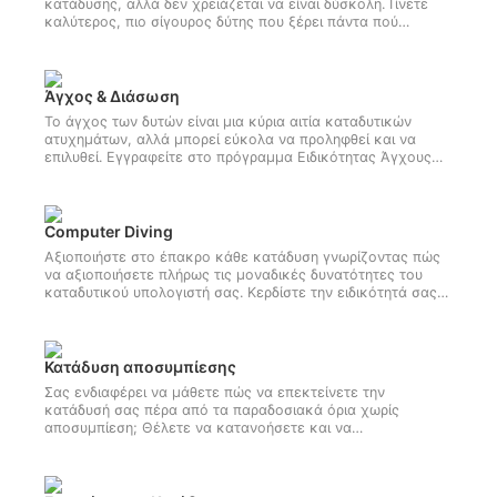
κατάδυσης, αλλά δεν χρειάζεται να είναι δύσκολη. Γίνετε
καλύτερος, πιο σίγουρος δύτης που ξέρει πάντα πού
πηγαίνει. Ξεκινήστε την ειδικότητά σας της Πλοήγησης της
SSI online σήμερα
Άγχος & Διάσωση
Το άγχος των δυτών είναι μια κύρια αιτία καταδυτικών
ατυχημάτων, αλλά μπορεί εύκολα να προληφθεί και να
επιλυθεί. Εγγραφείτε στο πρόγραμμα Ειδικότητας Άγχους
και Διάσωσης της SSI και μάθετε πώς να βοηθήσετε τον
εαυτό σας και άλλους δύτες να παραμείνετε ασφαλείς.
Αποκτήστε αυτήν την απαραίτητη πιστοποίηση ειδικότητας
σήμερα!
Computer Diving
Αξιοποιήστε στο έπακρο κάθε κατάδυση γνωρίζοντας πώς
να αξιοποιήσετε πλήρως τις μοναδικές δυνατότητες του
καταδυτικού υπολογιστή σας. Κερδίστε την ειδικότητά σας
SSI Computer Diver ξεκινώντας online σήμερα!
Κατάδυση αποσυμπίεσης
Σας ενδιαφέρει να μάθετε πώς να επεκτείνετε την
κατάδυσή σας πέρα από τα παραδοσιακά όρια χωρίς
αποσυμπίεση; Θέλετε να κατανοήσετε και να
χρησιμοποιήσετε περισσότερες από τις δυνατότητες του
καταδυτικού υπολογιστή σας; Τότε η Ειδικότητα
Καταδύσεων Αποσυμπίεσης της SSI είναι για εσάς! Για να