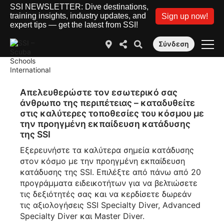
SSI NEWSLETTER: Dive destinations,
training insights, industry updates, and
Sign up now!
expert tips — get the latest from SSI!
Σύνδεση
Απελευθερώστε τον εσωτερικό σας
άνθρωπο της περιπέτειας – καταδυθείτε
στις καλύτερες τοποθεσίες του κόσμου με
την προηγμένη εκπαίδευση κατάδυσης
της SSI
Εξερευνήστε τα καλύτερα σημεία κατάδυσης
στον κόσμο με την προηγμένη εκπαίδευση
κατάδυσης της SSI. Επιλέξτε από πάνω από 20
προγράμματα ειδεικοτήτων για να βελτιώσετε
τις δεξιότητές σας και να κερδίσετε δωρεάν
τις αξιολογήσεις SSI Specialty Diver, Advanced
Specialty Diver και Master Diver.