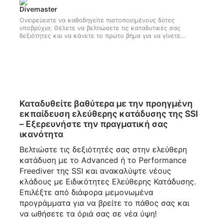
Κερδίστε την πιστοποίηση ειδικότητας Σωστής Αντίδρασης.
Divemaster
της SSI και βοηθήστε άλλους δύτες που έχουν ανάγκη.
Ονειρεύεστε να καθοδηγείτε πιστοποιημένους δύτες
Ξεκινήστε σήμερα!
υποβρύχια; Θέλετε να βελτιώσετε τις καταδυτικές σας
δεξιότητες και να κάνετε το πρώτο βήμα για να γίνετε
εκπαιδευτής κατάδυσης; Κάντε το πρώτο συναρπαστικό
βήμα για να κερδίσετε την αξιολόγηση Divemaster της SSI
τώρα!
Καταδυθείτε βαθύτερα με την προηγμένη
εκπαίδευση ελεύθερης κατάδυσης της SSI
– Εξερευνήστε την πραγματική σας
ικανότητα
Βελτιώστε τις δεξιότητές σας στην ελεύθερη
κατάδυση με το Advanced ή το Performance
Freediver της SSI και ανακαλύψτε νέους
κλάδους με Ειδικότητες Ελεύθερης Κατάδυσης.
Επιλέξτε από διάφορα μεμονωμένα
προγράμματα για να βρείτε το πάθος σας και
να ωθήσετε τα όριά σας σε νέα ύψη!