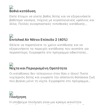
κλειδί της επιτυχίας είναι η τέλεια πλευστότητα. Ξεκινήστε
αυτό το βασικό μάθημα ειδικότητας τώρα!!
Βαθιά κατάδυση
Είστε έτοιμοι να γίνετε βαθύς δύτης και να εξερευνήσετε
βαθύτερα ναυάγια, τοίχους με κοραλλιογενείς υφάλους και
άλλα; Πολλές συναρπαστικές τοποθεσίες κατάδυσης
βρίσκονται σε βαθιά νερά και η ειδικότητα Βαθιάς
κατάδυσης της SSI θα σας διδάξει πώς να φτάσετε εκεί - με
ασφάλεια και σιγουριά. Θα μάθετε πώς να σχεδιάζετε και
να πραγματοποιείτε καταδύσεις σε βάθος μεταξύ 18 και 40
Enriched Air Nitrox Επίπεδο 2 (40%)
μέτρων και να αποκτήσετε την πιστοποίηση ειδικότητας
Θέλετε να παρατείνετε το χρόνο κατάδυσης και να
Βαθιάς κατάδυσης της SSI
εξερευνήσετε τις περιοχές κατάδυσης που αγαπάτε για
περισσότερο; Εγγραφείτε στο πρόγραμμα ειδικότητας
Enriched Air Nitrox SSI και γίνετε δύτης Nitrox! Αυτή είναι το
τέλειο τμήμα για να αξιοποιήσετε στο έπακρο τον χρόνο
κατάδυσης, ειδικά τις ημέρες πολλαπλών καταδύσεων, και
βοηθά στην ελαχιστοποίηση της κόπωσης των δύτων.
Νύχτα και Περιορισμένη Ορατότητα
Αποκτήστε την πιστοποίηση ειδικότητας Enriched Air Nitrox
Οι καταδύσεις δεν τελειώνουν όταν δύει ο ήλιος! Γίνετε
SSI τώρα!
νυχτερινός δύτης και γνωρίστε την απίστευτη θαλάσσια ζωή
που βγαίνει μόνο τη νύχτα. Εγγραφείτε στο πρόγραμμα
Ειδικότητας για Καταδύσεις τη Νύχτα και σε Περιορισμένη
Ορατότητα της SSI και θα μάθετε όλα όσα χρειάζεστε για
να καταδύεστε με ασφάλεια τη νύχτα ή σε περιορισμένη
ορατότητα. Με την ολοκλήρωση, θα αποκτήσετε την
Πλοήγηση
πιστοποίηση ειδικότητας για Καταδύσεις τη Νύχτα και σε
Η υποβρύχια πλοήγηση είναι μια κρίσιμη ικανότητα
Περιορισμένη Ορατότητα της SSI.