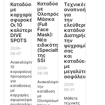
Καταδύσεις
Καταδύσεις
Τεχνικές
με
με
αναπνοής
Ολοπρόσωπη
καρχαρίες
για
Μάσκα
σφυροκέφαλους:
την
(Full
Οι 10
ελεύθερη
Face
καλύτερες
κατάδυση:
Mask):
DIVE
Διατηρήστε
Νέα
SPOTS
την
ειδικότητα
ψυχραιμία
2026-
(Specialty)
σας
08-07
της
και
SSI
καταδύεστε
Ανακαλύψτε
με
10
2026-
μεγαλύτερη
κορυφαίους
08-06
ασφάλεια
προορισμούς
για
Ανακαλύψτε
2026-
καταδύσεις
την
08-01
με
κατάδυση
καρχαρίες
με
Μάθετε
σφυροκέφαλους,
Ολοπρόσωπη
τεχνικές
συμπεριλαμβανομένων