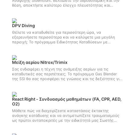
Αναψυχής Sidemount. Βελτιώστε την υδροδυναμική και την
θέση, αποκτήστε καλύτερο έλεγχο πλευστότητας και
περισσότερα για εύκολες και χαλαρές καταδύσεις. Γίνετε
πιστοποιημένος δύτης Recreational Sidemount της SSI τώρα!
DPV Diving
Θέλετε να καταδυθείτε για περισσότερη ώρα, να
εξερευνήσετε περισσότερα και να καλύψετε μια μεγάλη
περιοχή; Το πρόγραμμα Ειδικότητας Καταδύσεων με
Scooter/DPV της SSI είναι το καλύτερο μάθημα για εσάς! Τα
πόδια σας μπορούν να σας πάνε μόνο σε μικρή απόσταση,
αλλά με ένα υποβρύχιο σκούτερ ή όχημα προώθησης δύτη
(DPV), μπορείτε να απολαμβάνετε μία εύκολη κατάδυση
Μείξη αερίου Nitrox/Trimix
κάθε φορά. Ξεκινήστε αυτήν την ειδικότητα σήμερα!
Σας ενδιαφέρει η τέχνη της ανάμειξης αερίων για τις
καταδυτικές σας περιπέτειες; Το πρόγραμμα Gas Blender
της SSI θα σας προσφέρει τις γνώσεις και τις δεξιότητες για
την ανάμειξη μιγμάτων αερίων με βάση το nitrox και το
ήλιο. Δεδομένου ότι πρόκειται για ένα πρόγραμμα μη
καταδύσεων, η πιστοποίηση είναι ανοιχτή τόσο σε δύτες
όσο και σε μη δύτες. Αν σας αρέσουν τα μαθηματικά, η
React Right - Συνδυασμός μαθημάτων (FA, CPR, AED,
ακρίβεια και η τεχνική ακρίβεια, αυτό το μάθημα είναι για
O2)
εσάς. Ξεκινήστε την πιστοποίηση Gas Blender της SSI online
Μάθετε πώς να διαχειρίζεστε καταστάσεις έκτακτης
σήμερα!
ανάγκης κατάδυσης και να αντιμετωπίζετε τραυματισμούς
ως πρώτοι ανταποκριτές με την ειδικότητά μας Σωστής
Αντίδρασης. Αυτό το σε βάθος μάθημα πρώτης απόκρισης
έκτακτης ανάγκης περιλαμβάνει πρώτες βοήθειες,
δεξιότητες CPR, χορήγηση οξυγόνου και πολλά άλλα!