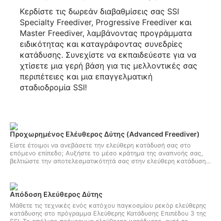
Κερδίστε τις δωρεάν διαβαθμίσεις σας SSI
Specialty Freediver, Progressive Freediver και
Master Freediver, λαμβάνοντας προγράμματα
ειδικότητας και καταγράφοντας συνεδρίες
κατάδυσης. Συνεχίστε να εκπαιδεύεστε για να
χτίσετε μια γερή βάση για τις μελλοντικές σας
περιπέτειες και μια επαγγελματική
σταδιοδρομία SSI!
Προχωρημένος Ελέυθερος Δύτης (Advanced Freediver)
Είστε έτοιμοι να ανεβάσετε την ελεύθερη κατάδυσή σας στο
επόμενο επίπεδο; Αυξήστε το μέσο κράτημα της αναπνοής σας,
βελτιώστε την αποτελεσματικότητά σας στην ελεύθερη κατάδυση
και οδηγηθείτε σε μεγαλύτερα βάθη. Μάθετε νέες συναρπαστικές
τεχνικές συγκράτησης της αναπνοής με το πρόγραμμα Ελεύθερης
κατάδυσης Επιπέδου 2 της SSI.
Απόδοση Ελεύθερος Δύτης
Μάθετε τις τεχνικές ενός κατόχου παγκοσμίου ρεκόρ ελεύθερης
κατάδυσης στο πρόγραμμα Ελεύθερης Κατάδυσης Επιπέδου 3 της