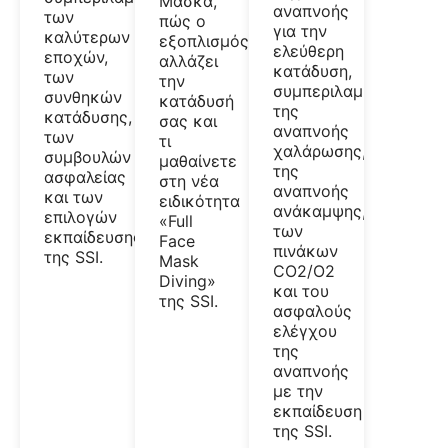
Μάσκα,
αναπνοής
των
πώς ο
για την
καλύτερων
εξοπλισμός
ελεύθερη
εποχών,
αλλάζει
κατάδυση,
των
την
συμπεριλαμβανομένω
συνθηκών
κατάδυσή
της
κατάδυσης,
σας και
αναπνοής
των
τι
χαλάρωσης,
συμβουλών
μαθαίνετε
της
ασφαλείας
στη νέα
αναπνοής
και των
ειδικότητα
ανάκαμψης,
επιλογών
«Full
των
εκπαίδευσης
Face
πινάκων
της SSI.
Mask
CO2/O2
Diving»
και του
της SSI.
ασφαλούς
ελέγχου
της
αναπνοής
με την
εκπαίδευση
της SSI.