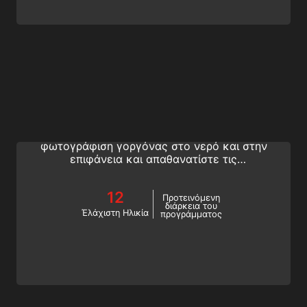
Underwater Model
Πάρτε την τέλεια πόζα και πάρτε την
τέλεια λήψη! Μάθετε πώς να ποζάρετε για
φωτογράφιση γοργόνας στο νερό και στην
επιφάνεια και απαθανατίστε τις
εκπληκτικές σας στιγμές γοργόνας ή
γοργόνου. Εγγραφείτε στο πρόγραμμα της
12
SSI Model Mermaid.
Προτεινόμενη
διάρκεια του
Έλάχιστη Ηλικία
προγράμματος