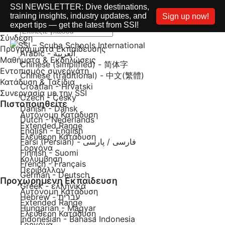
SSI NEWSLETTER: Dive destinations,
training insights, industry updates, and
Sign up now!
expert tips — get the latest from SSI!
Σύνδεση
Προγράμματα Εκπαίδευσης
Arabic - العربية
Μαθήματα & Εκδηλώσεις
Chinese (simplified) - 简体字
Εντοπισμός συνεργάτη
Chinese (traditional) - 中文(繁體)
Κατάδυση & Ταξίδια
Croatian - Hrvatski
Συνεργασία με την SSI
Czech - Česky
Πιστοποιηθείτε
Danish - Dansk
Αυτόνομη Κατάδυση
Dutch - Nederlands
Extended Range
English - English
Ελεύθερη Κατάδυση
Farsi (Persian) - فارسی / پارسی
Γοργόνα
Finnish - Suomi
Κολύμβηση
French - Français
Περιβάλλον
German - Deutsch
Προχωρημένη Εκπαίδευση
Greek - ελληνικά
Αυτόνομη Κατάδυση
Hebrew - עברית
Extended Range
Hungarian - Magyar
Ελεύθερη Κατάδυση
Indonesian - Bahasa Indonesia
Γοργόνα