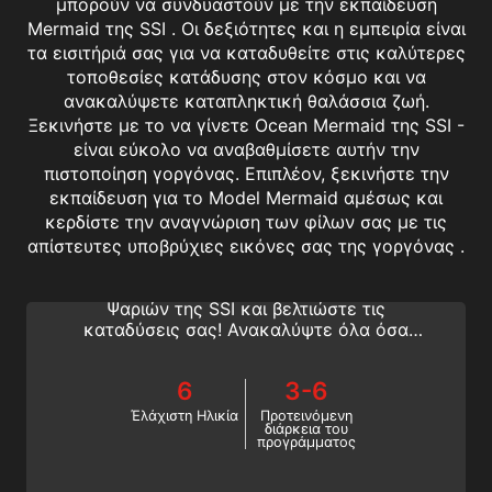
μπορούν να συνδυαστούν με την εκπαίδευση
Mermaid της SSI . Οι δεξιότητες και η εμπειρία είναι
τα εισιτήριά σας για να καταδυθείτε στις καλύτερες
τοποθεσίες κατάδυσης στον κόσμο και να
ανακαλύψετε καταπληκτική θαλάσσια ζωή.
Ξεκινήστε με το να γίνετε Ocean Mermaid της SSI -
είναι εύκολο να αναβαθμίσετε αυτήν την
πιστοποίηση γοργόνας. Επιπλέον, ξεκινήστε την
εκπαίδευση για το Model Mermaid αμέσως και
Fish Identification
κερδίστε την αναγνώριση των φίλων σας με τις
απίστευτες υποβρύχιες εικόνες σας της γοργόνας .
Μάθετε πώς να αναγνωρίζετε τα ψάρια με
το πρόγραμμα ειδικότητας Ταυτοποίησης
Ψαριών της SSI και βελτιώστε τις
καταδύσεις σας! Ανακαλύψτε όλα όσα
χρειάζεστε για να εντοπίσετε κοινές
οικογένειες ψαριών υφάλων της
6
3-6
Καραϊβικής, του Ινδο-Ειρηνικού και της
Ερυθράς Θάλασσας και αποκτήστε την
Έλάχιστη Ηλικία
Προτεινόμενη
διάρκεια του
πιστοποίηση ειδικότητας Ταυτοποίησης
προγράμματος
Ψαριών της SSI.