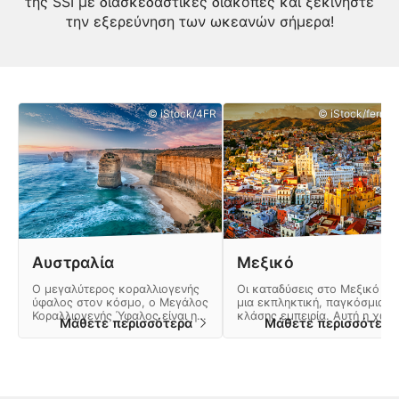
της SSΙ με διασκεδαστικές διακοπές και ξεκινήστε
την εξερεύνηση των ωκεανών σήμερα!
© iStock/4FR
© iStock/ferrant
Αυστραλία
Μεξικό
Ο μεγαλύτερος κοραλλιογενής
Οι καταδύσεις στο Μεξικό είν
ύφαλος στον κόσμο, ο Μεγάλος
μια εκπληκτική, παγκόσμιας
Κοραλλιογενής Ύφαλος είναι η
κλάσης εμπειρία. Αυτή η χώρ
Μάθετε περισσότερα
Μάθετε περισσότερ
ουσία των καταδύσεων στην
προσφέρει πολλές περιπέτειε
Αυστραλία.
και ένα τοπίο γεμάτο φυσικά
θαύματα.