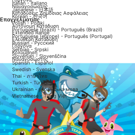
Italian - Italiano
Ναυαγοσώστης
Japanese - 日本語
Καταδύσεις Δημόσιας Ασφάλειας
Korean - 한국어
Επαγγελματίας
Polish - Polski
Αυτόνομη Κατάδυση
Portuguese (brazil) - Português (Brazil)
Extended Range
Portuguese (europe) - Português (Portugal)
Ελεύθερη Κατάδυση
Russian - Русский
Γοργόνα
Serbian - Srpski
Κολύμβηση
Slovenian - Slovenščina
Ναυαγοσώστης
Spanish - Español
Swedish - Svenska
Thai - ภาษาไทย
Turkish - Türkçe
Ukrainian - українська мова
Vietnamese - Tiếng Việt