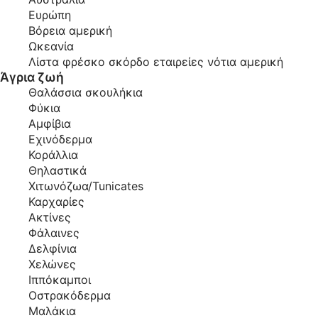
Ευρώπη
Βόρεια αμερική
Ωκεανία
Λίστα φρέσκο σκόρδο εταιρείες νότια αμερική
Άγρια ζωή
Θαλάσσια σκουλήκια
Φύκια
Αμφίβια
Εχινόδερμα
Κοράλλια
Θηλαστικά
Χιτωνόζωα/Tunicates
Καρχαρίες
Ακτίνες
Φάλαινες
Δελφίνια
Χελώνες
Ιππόκαμποι
Οστρακόδερμα
Μαλάκια