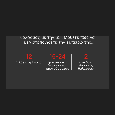
Ocean Mermaid
Κουραστήκατε να είστε περιορισμένοι σε
μια πισίνα; Γίνετε μια γοργόνα ανοιχτής
θάλασσας με την SSI! Μάθετε πώς να
μεγιστοποιήσετε την εμπειρία της
γοργόνας σας, να αυξήσετε την άνεσή σας
και να αξιοποιήσετε στο έπακρο τον
12
16-24
2
εξοπλισμό σας. Εγγραφείτε στο
πρόγραμμα SSI Ocean Mermaid τώρα!
Έλάχιστη Ηλικία
Προτεινόμενη
Συνεδρίες
διάρκεια του
Ανοικτής
προγράμματος
θάλασσας