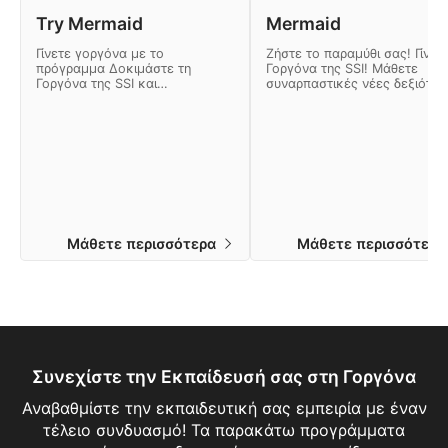
Try Mermaid
Mermaid
Γίνετε γοργόνα με το
Ζήστε το παραμύθι σας! Γίνε
πρόγραμμα Δοκιμάστε τη
Γοργόνα της SSI! Μάθετε
Γοργόνα της SSI και
συναρπαστικές νέες δεξιότητ
εξερευνήστε υποβρύχια με έναν
για να αυξήσετε την άνεση κα
εντελώς νέο τρόπο! Θα μάθετε
την ασφάλειά σας ως γοργόν
τις βασικές δεξιότητες που
και μάθετε πώς να αξιοποιήσ
χρειάζεστε για να γίνετε
στο έπακρο τον εξοπλισμό σ
αληθινή γοργόνα ή γοργόνος
Εγγραφείτε στο πρόγραμμα
και να κερδίσετε τη διαβάθμιση
Γοργόνας της SSI τώρα!
αναγνώρισης Δοκιμάστε τη
Γοργόνα της SSI.
Μάθετε περισσότερα
Μάθετε περισσότερ
Συνεχίστε την Εκπαίδευσή σας στη Γοργόνα
Αναβαθμίστε την εκπαιδευτική σας εμπειρία με έναν
τέλειο συνδυασμό! Τα παρακάτω προγράμματα