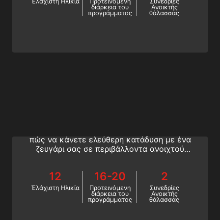
Έλάχιστη Ηλικία
Προτεινόμενη
Συνεδρίες
διάρκεια του
Ανοικτής
ξεκινούν εδώ!
προγράμματος
θάλασσας
Freediver
Εγγραφείτε στο τμήμα Ελεύθερης
Κατάδυσης Επιπέδου 1 της SSI και μάθετε
πώς να κάνετε ελεύθερη κατάδυση με ένα
ζευγάρι σας σε περιβάλλοντα ανοιχτού
νερού σε βάθος 20 μέτρων. Οι παγκόσμιες
περιπέτειες ελεύθερης κατάδυσης
12
16-20
2
ξεκινούν εδώ!
Έλάχιστη Ηλικία
Προτεινόμενη
Συνεδρίες
διάρκεια του
Ανοικτής
προγράμματος
θάλασσας