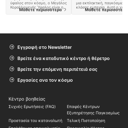
ύφαλος στον κόσμο, ο Μεγάλος
μια εκπληκτική, παγκόσμιας
Κοραλλιογενής Ύφαλος είναι η
κλάσης εμπειρία. Αυτή η χώρ
Μάθετε περισσότερα
Μάθετε περισσότερ
ουσία των καταδύσεων στην
προσφέρει πολλές περιπέτειε
Αυστραλία.
και ένα τοπίο γεμάτο φυσικά
θαύματα.
Εγγραφή στο Newsletter
Βρείτε ένα καταδυτικό κέντρο ή θέρετρο
Βρείτε την επόμενη περιπέτειά σας
Εργασίες ανα τον κόσμο
Κέντρο βοηθείας
Συχνές Ερωτήσεις (FAQ)
Επαφές Κέντρων
Εξυπηρέτησης Παγκοσμίως
Προστασία του καταναλωτή
Τελική Πιστοποίηση