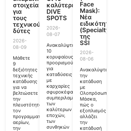
Face
στοιχεία
καλύτερες
Mask):
για
DIVE
Νέα
τους
SPOTS
ειδικότητα
τεχνικούς
2026-
(Specialty)
δύτες
08-07
της
2026-
SSI
Ανακαλύψτε
08-09
10
2026-
κορυφαίους
Μάθετε
08-06
προορισμούς
9
για
δεξιότητες
Ανακαλύψτε
καταδύσεις
τεχνικής
την
με
κατάδυσης
κατάδυση
καρχαρίες
για να
με
σφυροκέφαλους,
βελτιώσετε
Ολοπρόσωπη
συμπεριλαμβανομένων
την
Μάσκα,
των
πλευστότητα,
πώς ο
καλύτερων
τον
εξοπλισμός
εποχών,
προγραμματισμό
αλλάζει
των
αερίων,
την
συνθηκών
την
κατάδυσή