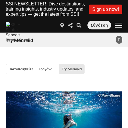
SSI NEWSLETTER: Dive destinations,
training insights, industry updates, and
Sign up now!
expert tips — get the latest from SSI!
Σύνδεση
Try Mermaid
Πιστοποιηθείτε
Γοργόνα
Try Mermaid
© Wey Shang