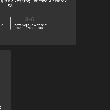
μα ειδικότητας Enriched Air Nitrox
SSI
3-6
κία
Προτεινόμενη διάρκεια
του προγράμματος
ς