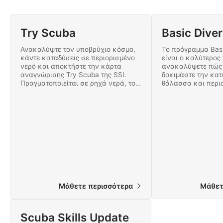
Try Scuba
Basic Diver
Ανακαλύψτε τον υποβρύχιο κόσμο,
Το πρόγραμμα Basi
κάντε καταδύσεις σε περιορισμένο
είναι ο καλύτερος
νερό και αποκτήστε την κάρτα
ανακαλύψετε πώς 
αναγνώρισης Try Scuba της SSI.
δοκιμάστε την κατάδυση σε ανοιχτή
Πραγματοποιείται σε ρηχά νερά, το
θάλασσα και περι
πρόγραμμα Try Scuba της SSI είναι
μάθετε τις βασικές
μια περιπέτεια κατάδυσης που
κατάδυσης. Όλα σ
μπορεί να απολαύσει όλη η
διασκεδαστικό μάθ
οικογένεια.
σήμερα!
Μάθετε περισσότερα
Μάθετ
Scuba Skills Update