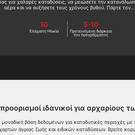
σας για χαλαρές καταδύσεις, να μειώσετε την κατανάλωσ
αέρα και να αυξήσετε τους χρόνους βυθού. Πάρτε τον
έλεγχο της απόλαυσής σας. Ξεκινήστε online τώρα!
10
5-10
Έλάχιστη Ηλικία
Προτεινόμενη διάρκεια
του προγράμματος
 προορισμοί ιδανικοί για αρχαρίους 
ια μοναδική βάση δεδομένων για καταδυτικές περιοχές με
αρτών άγριας ζωής και ειδικών καταδύσεων. Βρείτε κορυ