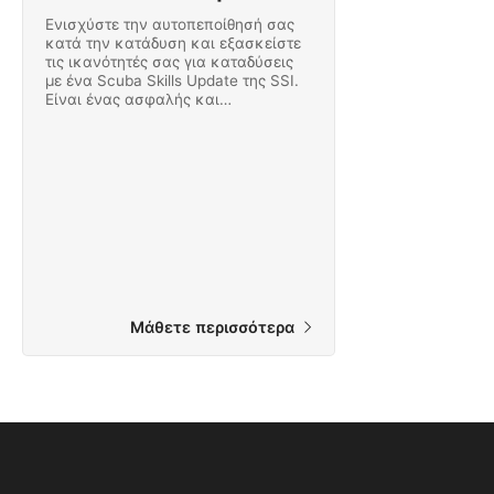
Ενισχύστε την αυτοπεποίθησή σας
κατά την κατάδυση και εξασκείστε
τις ικανότητές σας για καταδύσεις
με ένα Scuba Skills Update της SSI.
Είναι ένας ασφαλής και
διασκεδαστικός τρόπος για να
επιστρέψετε στο νερό και να
ξεκινήσετε να καταδύεστε με
ευκολία ξανά σήμερα.
Μάθετε περισσότερα