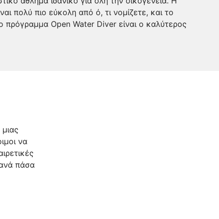
ικό άθλημα ιδανικό για όλη την οικογένεια. Η
αι πολύ πιο εύκολη από ό, τι νομίζετε, και το
 πρόγραμμα Open Water Diver είναι ο καλύτερος
 μιας
ιμοι να
αιρετικές
 ανά πάσα