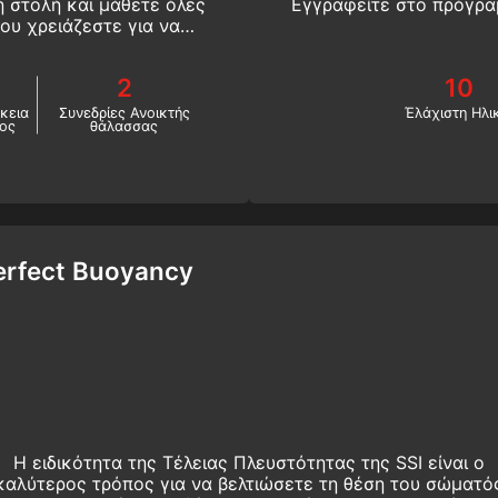
 στολή και μάθετε όλες
Εγγραφείτε στο πρόγραμ
που χρειάζεστε για να
εση με στεγανή στολή.
2
10
κεια
Συνεδρίες Ανοικτής
Έλάχιστη Ηλι
ος
θάλασσας
erfect Buoyancy
Η ειδικότητα της Τέλειας Πλευστότητας της SSI είναι ο
καλύτερος τρόπος για να βελτιώσετε τη θέση του σώματό