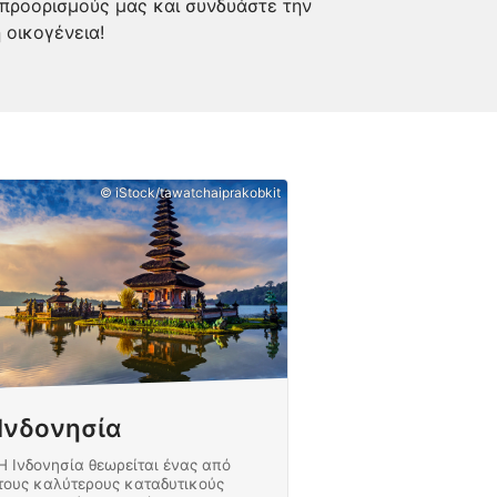
 προορισμούς μας και συνδυάστε την
 οικογένεια!
© iStock/tawatchaiprakobkit
Ινδονησία
Η Ινδονησία θεωρείται ένας από
τους καλύτερους καταδυτικούς