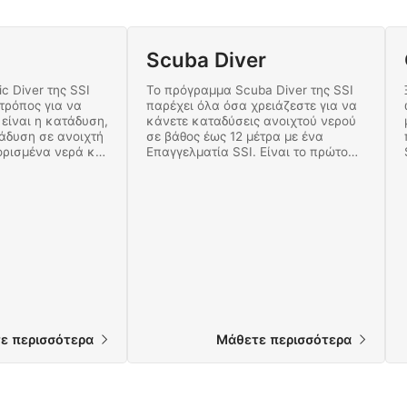
Scuba Diver
c Diver της SSI
Το πρόγραμμα Scuba Diver της SSI
 τρόπος για να
παρέχει όλα όσα χρειάζεστε για να
είναι η κατάδυση,
κάνετε καταδύσεις ανοιχτού νερού
σε βάθος έως 12 μέτρα με ένα
ορισμένα νερά και
Επαγγελματία SSI. Είναι το πρώτο
 δεξιότητες της
σας συναρπαστικό βήμα για να
ε ένα σύντομο,
είστε πλήρως πιστοποιημένος Open
ημα. Ξεκινήστε
Water Diver.
ε περισσότερα
Μάθετε περισσότερα