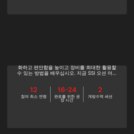
Ocean Mermaid
수영장에 갇히는 게 지겨우신가요? SSI 오션 머
메이드가 되어 보십시오! 머메이드 경험을 극대
화하고 편안함을 높이고 장비를 최대한 활용할
수 있는 방법을 배우십시오. 지금 SSI 오션 머메
이드 프로그램에 참여하세요!
12
16-24
2
참여 최소 연령
완료를 위한 권
개방수역 세션
장 시간