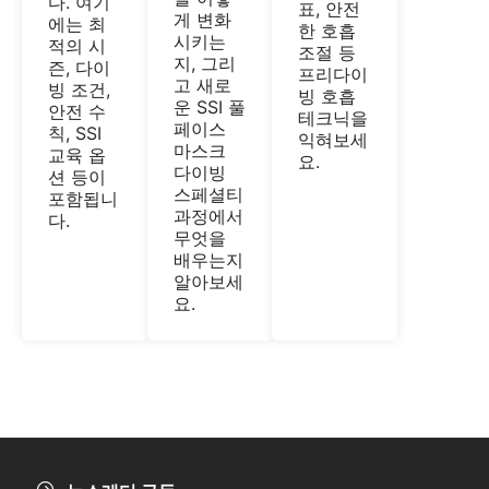
다. 여기
표, 안전
게 변화
에는 최
한 호흡
시키는
적의 시
조절 등
지, 그리
즌, 다이
프리다이
고 새로
빙 조건,
빙 호흡
운 SSI 풀
안전 수
테크닉을
페이스
칙, SSI
익혀보세
마스크
교육 옵
요.
다이빙
션 등이
스페셜티
포함됩니
과정에서
다.
무엇을
배우는지
알아보세
요.