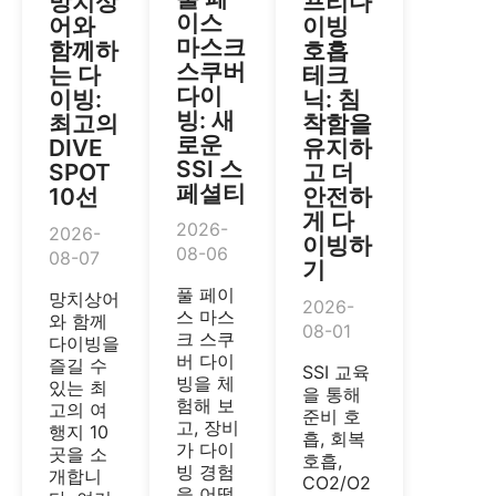
망치상
프리다
이스
어와
이빙
마스크
함께하
호흡
스쿠버
는 다
테크
다이
이빙:
닉: 침
빙: 새
최고의
착함을
로운
DIVE
유지하
SSI 스
SPOT
고 더
페셜티
10선
안전하
게 다
2026-
2026-
이빙하
08-06
08-07
기
풀 페이
망치상어
2026-
스 마스
와 함께
08-01
크 스쿠
다이빙을
버 다이
즐길 수
SSI 교육
빙을 체
있는 최
을 통해
험해 보
고의 여
준비 호
고, 장비
행지 10
흡, 회복
가 다이
곳을 소
호흡,
빙 경험
개합니
CO2/O2
을 어떻