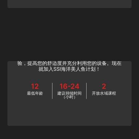
Ocean Mermaid
厌倦了被限制在游泳池里？与SSI一起成为开放
水域的美人鱼！学习如何最大化您的美人鱼体
验，提高您的舒适度并充分利用您的设备。现在
就加入SSI海洋美人鱼计划！
12
16-24
2
最低年龄
建议持续时间
开放水域课程
（小时）