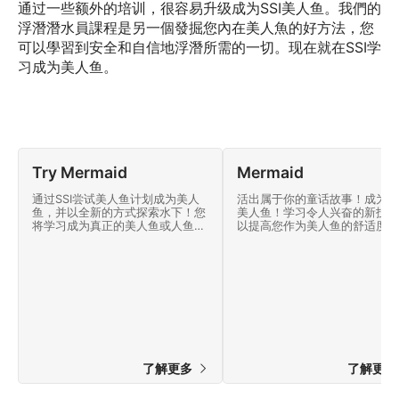
通过一些额外的培训，很容易升级成为SSI美人鱼。我們的
浮潛潛水員課程是另一個發掘您內在美人魚的好方法，您
可以學習到安全和自信地浮潛所需的一切。现在就在SSI学
习成为美人鱼。
Try Mermaid
Mermaid
通过SSI尝试美人鱼计划成为美人
活出属于你的童话故事！成为SS
鱼，并以全新的方式探索水下！您
美人鱼！学习令人兴奋的新技能
将学习成为真正的美人鱼或人鱼所
以提高您作为美人鱼的舒适度和
需的基本技能，并获得SSI尝试美
全性，并了解如何充分利用您的
人鱼认可评级。
备。 立即加入SSI美人鱼课程！
了解更多
了解更