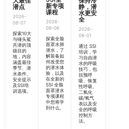
大最佳
保持冷
新专项
潜点
静，潜
课程
水更安
2026-
全
2026-
08-07
08-06
2026-
探索10大
08-01
探索全脸
与锤头鲨
面罩水肺
共潜的顶
通过 SSI
潜水，了
级目的
培训，学
解装备如
地，内容
习自由潜
何改变您
涵盖最佳
水的呼吸
的潜水体
季节、潜
技巧，包
验，以及
水条件、
括预呼
在全新的
安全提示
吸、恢复
SSI 全脸
及SSI培
性呼吸、
面罩潜水
训选项。
二氧化
专项课程
碳/氧气
中您将学
表以及安
到什么。
全的呼吸
控制方
法。