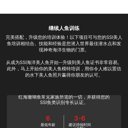
继续人鱼训练
完美搭配，升级您的培训体验！以下项目可与您的SSI美人
鱼培训相结合。技能和经验是您潜入世界最佳潜水点和发
现神奇海洋生物的门票。
从成为SSI海洋美人鱼开始--升级到美人鱼证书非常容易。
此外，马上开始你的美人鱼模特培训，用你令人难以置信
Fish Identification
的水下美人鱼照片赢得你朋友的认可。
了解如何通过SSI鱼类识别专长课程识别鱼类并
增强您的潜水体验！了解识别加勒比海、印太和
红海珊瑚鱼常见家族所需的一切，并获得您的
SSI鱼类识别专长认证。
6
3-6
最低年龄
建议持续时间