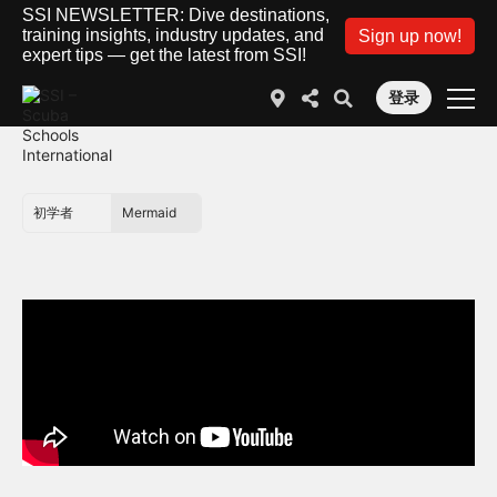
SSI NEWSLETTER: Dive destinations,
training insights, industry updates, and
Sign up now!
expert tips — get the latest from SSI!
登录
初学者
Mermaid