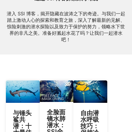
潜入 SSI 博客，揭开隐藏在波涛之下的奇迹。与我们一起
踏上激动人心的探索和教育之旅，深入了解最新的见解、
惊险刺激的潜水探险以及致力于保护的努力，领略水下世
界的非凡之美。准备好溅起水花了吗？让我们一起潜水
吧！
全脸面
与锤头
自由潜
镜水肺
鲨共
水呼吸
潜水：
潜：十
技巧：
SSI全