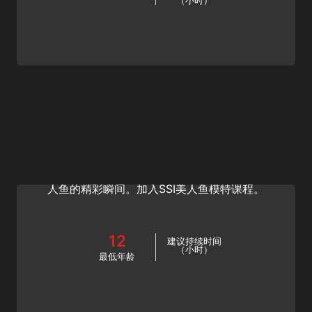
（小时）
Underwater Model
摆出完美的姿势，获得完美的拍摄效果！学习如
何摆出水中和水面人鱼摄影的姿势，捕捉人鱼或
人鱼的精彩瞬间。加入SSI美人鱼模特课程。
12
建议持续时间
（小时）
最低年龄