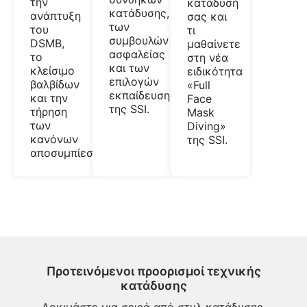
την
κατάδυσή
κατάδυσης,
ανάπτυξη
σας και
των
του
τι
συμβουλών
DSMB,
μαθαίνετε
ασφαλείας
το
στη νέα
και των
κλείσιμο
ειδικότητα
επιλογών
βαλβίδων
«Full
εκπαίδευσης
και την
Face
της SSI.
τήρηση
Mask
των
Diving»
κανόνων
της SSI.
αποσυμπίεσης.
Προτεινόμενοι προορισμοί τεχνικής
κατάδυσης