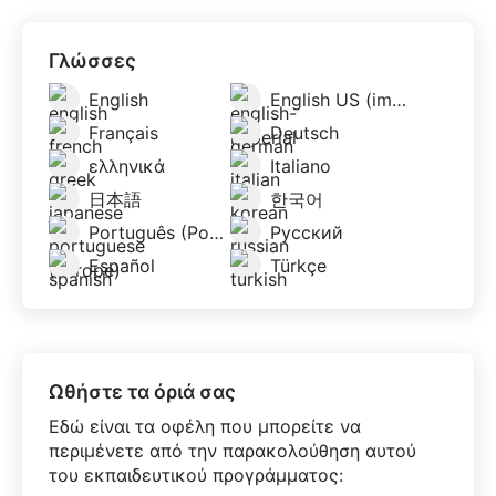
Γλώσσες
English
English US (imperial)
Français
Deutsch
ελληνικά
Italiano
日本語
한국어
Português (Portugal)
Русский
Español
Türkçe
Ωθήστε τα όριά σας
Εδώ είναι τα οφέλη που μπορείτε να
περιμένετε από την παρακολούθηση αυτού
του εκπαιδευτικού προγράμματος: