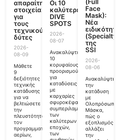
(Full
απαραίτητα
Οι 10
Face
στοιχεία
καλύτερες
Mask):
για
DIVE
Νέα
τους
SPOTS
ειδικότητα
τεχνικούς
2026-
(Specialty)
δύτες
08-07
της
2026-
SSI
Ανακαλύψτε
08-09
10
2026-
κορυφαίους
Μάθετε
08-06
προορισμούς
9
για
δεξιότητες
Ανακαλύψτε
καταδύσεις
τεχνικής
την
με
κατάδυσης
κατάδυση
καρχαρίες
για να
με
σφυροκέφαλους,
βελτιώσετε
Ολοπρόσωπη
συμπεριλαμβανομένων
την
Μάσκα,
των
πλευστότητα,
πώς ο
καλύτερων
τον
εξοπλισμός
εποχών,
προγραμματισμό
αλλάζει
των
αερίων,
την
συνθηκών