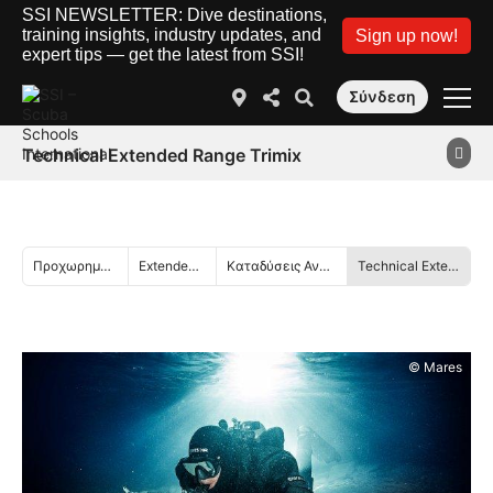
SSI NEWSLETTER: Dive destinations,
training insights, industry updates, and
Sign up now!
expert tips — get the latest from SSI!
Σύνδεση
Technical Extended Range Trimix
Προχωρημένη Εκπαίδευση
Extended Range
Καταδύσεις Ανοικτού κυκλώματος
Technical Extended Range Trimix
© Mares