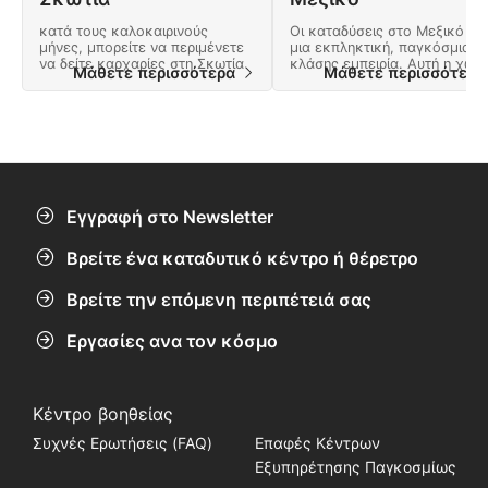
κατά τους καλοκαιρινούς
Οι καταδύσεις στο Μεξικό είν
μήνες, μπορείτε να περιμένετε
μια εκπληκτική, παγκόσμιας
να δείτε καρχαρίες στη Σκωτία
κλάσης εμπειρία. Αυτή η χώρ
Μάθετε περισσότερα
Μάθετε περισσότερ
προσφέρει πολλές περιπέτειε
και ένα τοπίο γεμάτο φυσικά
θαύματα.
Εγγραφή στο Newsletter
Βρείτε ένα καταδυτικό κέντρο ή θέρετρο
Βρείτε την επόμενη περιπέτειά σας
Εργασίες ανα τον κόσμο
Κέντρο βοηθείας
Συχνές Ερωτήσεις (FAQ)
Επαφές Κέντρων
Εξυπηρέτησης Παγκοσμίως