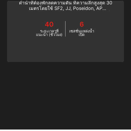
ดำน้ำที่ต้องพักลดความดัน ที่ความลึกสูงสุด 30
เมตรโดยใช้ SF2, JJ, Poseidon, AP
Inspiration, Prism 2 หรือ rEvo รีบรีทเธอร์ เริ่ม
การดำน้ำรีบรีทเธอร์วันนี้!
40
6
ระยะเวลาที่
เซสชั่นแหล่งน้ำ
แนะนำ (ชั่วโมง)
เปิด