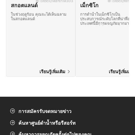
© iStock/MartinM303
© iStock/ferrant
สกอตแลนด์
เม็กซิโก
ในช่วงฤดูร้อน คุณจะได้เห็นฉลาม
การดำน้ำในเม็กซิโกเป็น
ในสกอตแลนด์
ประสบการณ์ระดับโลกที่น่าทึ่ง
ประเทศนี้มีการผจญภัยมากมายแ
ภูมิประเทศที่เต็มไปด้วยสิ่งมหัศจรร
ทางธรรมชาติ
เรียนรู้เพิ่มเติม
เรียนรู้เพิ่มเติ
การสมัครรับจดหมายข่าว
ค้นหาศูนย์ดำน้ำหรือรีสอร์ท
ค้นหาการผจญภัยครั้งต่อไปของคุณ