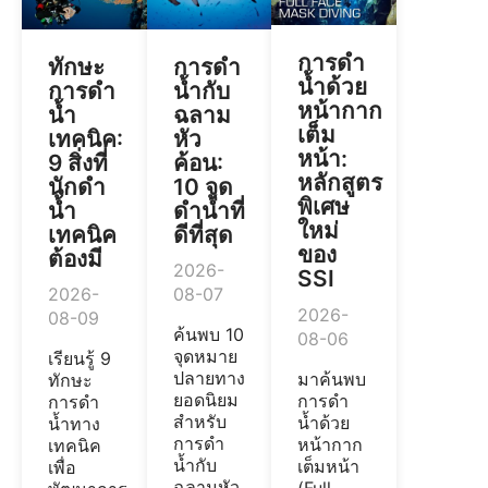
การดำ
ทักษะ
การดำ
น้ำด้วย
การดำ
น้ำกับ
หน้ากาก
น้ำ
ฉลาม
เต็ม
เทคนิค:
หัว
หน้า:
9 สิ่งที่
ค้อน:
หลักสูตร
นักดำ
10 จุด
พิเศษ
น้ำ
ดำน้ำที่
ใหม่
เทคนิค
ดีที่สุด
ของ
ต้องมี
2026-
SSI
2026-
08-07
2026-
08-09
ค้นพบ 10
08-06
จุดหมาย
เรียนรู้ 9
ปลายทาง
มาค้นพบ
ทักษะ
ยอดนิยม
การดำ
การดำ
สำหรับ
น้ำด้วย
น้ำทาง
การดำ
หน้ากาก
เทคนิค
น้ำกับ
เต็มหน้า
เพื่อ
ฉลามหัว
(Full