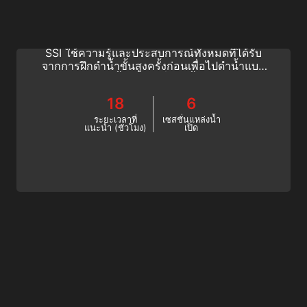
ผลักดันทักษะการดำน้ำเชิงเทคนิคของคุณให้ถึง
ขีดจำกัดด้วยโปรแกรม Hypoxic Trimix ของ
SSI ใช้ความรู้และประสบการณ์ทั้งหมดที่ได้รับ
จากการฝึกดำน้ำขั้นสูงครั้งก่อนเพื่อไปดำน้ำแบบ
คลายการบีบอัดขั้นสูงสุด เริ่มดำน้ำลึก Trimix วัน
นี้!
18
6
ระยะเวลาที่
เซสชั่นแหล่งน้ำ
แนะนำ (ชั่วโมง)
เปิด
CCR Diving
ค้นพบความเงียบใต้น้ำด้วยโปรแกรมดำน้ำ SSI
CCR Diving เรียนรู้ทุกสิ่งที่คุณต้องการใน การ