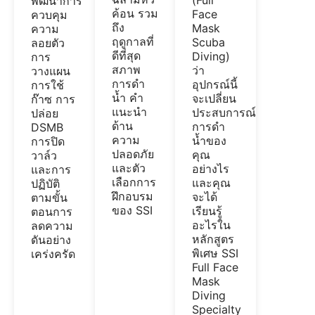
พัฒนาการ
ค้อน รวม
Face
ควบคุม
ถึง
Mask
ความ
ฤดูกาลที่
Scuba
ลอยตัว
ดีที่สุด
Diving)
การ
สภาพ
ว่า
วางแผน
การดำ
อุปกรณ์นี้
การใช้
น้ำ คำ
จะเปลี่ยน
ก๊าซ การ
แนะนำ
ประสบการณ์
ปล่อย
ด้าน
การดำ
DSMB
ความ
น้ำของ
การปิด
ปลอดภัย
คุณ
วาล์ว
และตัว
อย่างไร
และการ
เลือกการ
และคุณ
ปฏิบัติ
ฝึกอบรม
จะได้
ตามขั้น
ของ SSI
เรียนรู้
ตอนการ
อะไรใน
ลดความ
หลักสูตร
ดันอย่าง
พิเศษ SSI
เคร่งครัด
Full Face
Mask
Diving
Specialty