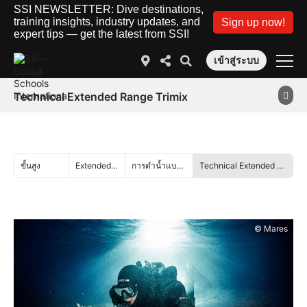
SSI NEWSLETTER: Dive destinations,
training insights, industry updates, and
Sign up now!
expert tips — get the latest from SSI!
เข้าสู่ระบบ
Technical Extended Range Trimix
ขั้นสูง
Extended Range
การดำน้ำแบบวงจรปิด
Technical Extended Range Trimix
© Mares