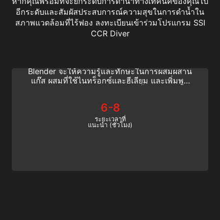
หากคุณพร้อมที่จะยกระดับการดำน้ำทางเทคนิคของคุณไป
อีกระดับและสัมผัสประสบการณ์ความสุขในการดำน้ำใน
สภาพแวดล้อมที่ไร้ฟอง ลงทะเบียนเข้าร่วมโปรแกรม SSI
Gas Blender Nitrox/Trimix
CCR Diver
คุณสนใจศิลปะการผสมก๊าซสำหรับการผจญภัย
ดำน้ำของคุณหรือไม่? โปรแกรม SSI (SSI) Gas
Blender จะให้ความรู้และทักษะในการผสมผสาน
แก๊ส ผสมที่ใช้ไนทร็อกซ์และฮีเลียม และเพิ่มพูน
ความรู้ทางเทคนิคในการดำน้ำของคุณ
6-8
ระยะเวลาที่
แนะนำ (ชั่วโมง)
Hypoxic Trimix