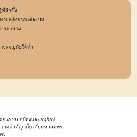
ี่ลึกซึ้ง
าทายหลังจากแต่ละบท
บการลงนาม
การผจญภัยใต้น้ำ
ของการปกป้องและอนุรักษ์
ความสำคัญ เกี่ยวกับมหาสมุทร
ุทร