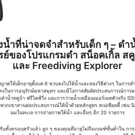
้ำที่น่าจดจำสำหรับเด็ก ๆ – ดำ
ย์ของโปรแกรมดำ สน็อคเกิ้ล สค
และ Freediving Explorer
ญาตให้เด็กอายุตั้งแต่ 6 ขวบลงไปใต้น้ำและลองวิธีต่างๆ ในการ
่นคงในการอนุรักษ์มหาสมุทร และมีโอกาสสัมผัสประสบการณ์การผจญ
ดำน้ำสคูบ้า ฟรีไดฟ์วิ่ง และการว่ายน้ำเหมือนเมอร์เมดตัวจริง S
วกเขาสานต่อประสบการณ์ใต้น้ำด้วยหลักสูตร สเปเชียลตี้ เช่น นิเว
นมในทะเล การถ่ายภาพใต้น้ำ และอื่นๆ อีก 20 รายการ
งครอบครัวแล้ว ลูก ๆ ของคุณที่อายุไม่ถึงเกณฑ์ขั้นต่ำใน การดำ