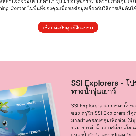
้ำเหล่านี้จะช่วยให้ นักดำน้ำ รุ่นเยาว์มีวุฒิภาวะ มีความภาคภูมิ
ning Center ในพื้นที่ของคุณเพื่อขอข้อมูลเกี่ยวกับวิธีการเริ่มต้นใช้ง
เชื่อมต่อกับศูนย์ฝึกอบรม
SSI Explorers - โปร
ทางน้ำรุ่นเยาว์
SSI Explorers นำการดำน้ำของ
ของ ครูฝึก SSI Explorers มีค
มาอย่างครอบคลุมเพื่อช่วยให้บ
ร่วม การดำน้ำแบบสน็อคเกิ้ล เ
แหล่งน้ำจำกัด อย่างปลอดภัย .