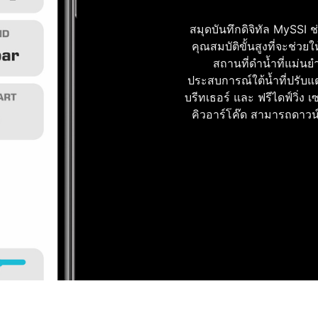
สมุดบันทึกดิจิทัล MySSI 
คุณสมบัติขั้นสูงที่จะช
สถานที่ดำน้ำที่แม่นยำ
ประสบการณ์ใต้น้ำที่ปรับแต่
บรีทเธอร์ และ ฟรีไดฟ์วิ่ง
คิวอาร์โค๊ด สามารถดาวน