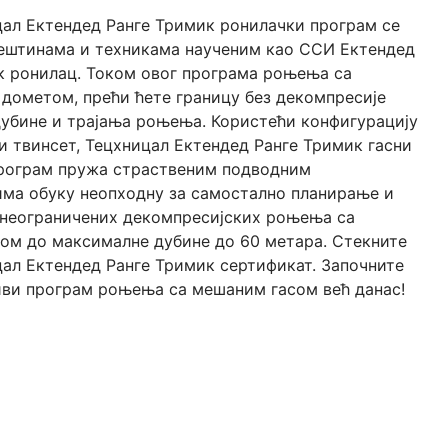
ал Ектендед Ранге Тримик ронилачки програм се
вештинама и техникама наученим као ССИ Ектендед
к ронилац. Током овог програма роњења са
дометом, прећи ћете границу без декомпресије
убине и трајања роњења. Користећи конфигурацију
и твинсет, Тецхницал Ектендед Ранге Тримик гасни
рограм пружа страственим подводним
ма обуку неопходну за самостално планирање и
неограничених декомпресијских роњења са
ом до максималне дубине до 60 метара. Стекните
ал Ектендед Ранге Тримик сертификат. Започните
иви програм роњења са мешаним гасом већ данас!