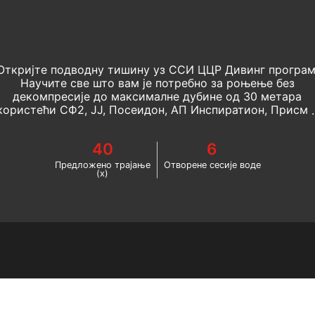
Откријте подводну тишину уз ССИ ЦЦР Дивинг програм
Научите све што вам је потребно за роњење без
декомпресије до максималне дубине од 30 метара
користећи СФ2, ЈЈ, Посеидон, АП Инспиратион, Присм 
или рЕво ребреатхер. Започните роњење са
ребреатхером већ данас!
40
6
Предложено трајање
Отворене сесије воде
(х)