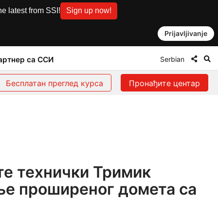
e latest from SSI!
Sign up now!
Prijavljivanje
Serbian
артнер са ССИ
Бесплатан преглед курса
Пронађите центар
те технички Тримик
е проширеног домета са