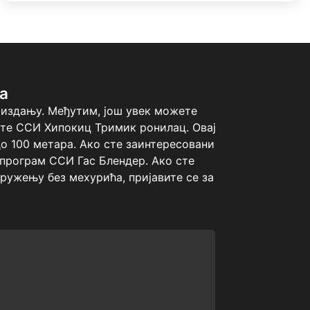
а
 издању. Међутим, још увек можете
ите ССИ Хипокиц Тримик ронилац. Овај
о 100 метара. Ако сте заинтересовани
 програм ССИ Гас Блендер. Ако сте
ружењу без мехурића, пријавите се за