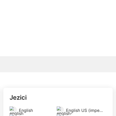
Jezici
English
English US (imperial)