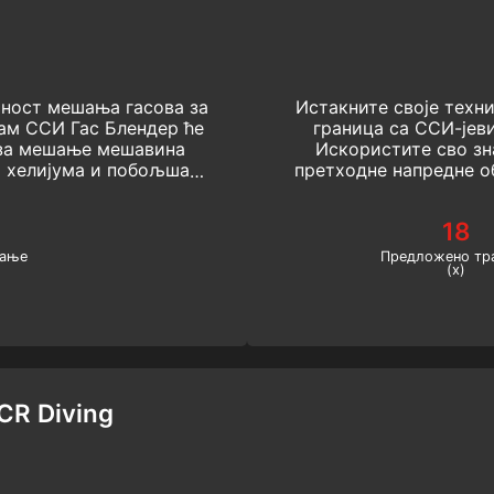
тност мешања гасова за
Истакните своје техн
ам ССИ Гас Блендер ће
граница са ССИ-јев
 за мешање мешавина
Искористите сво зн
и хелијума и побољшати
претходне напредне о
е роњења.
врхунски декомпрес
трими
18
јање
Предложено тр
(х)
CR Diving