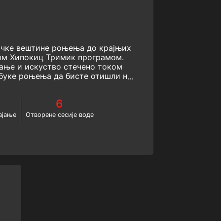
ичке вештине роњења до крајњих
им Хипокиц Тримик програмом.
ање и искуство стечено током
буке роњења да бисте отишли на
ијски зарон. Започните дубоко
кс роњење данас!
6
ајање
Отворене сесије воде