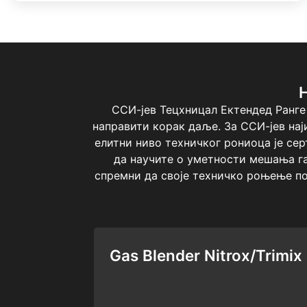
ССИ-јев Тецхницал Ектендед Ранге
направити корак даље. За ССИ-јев на
елитни ниво техничког рониоца је се
да научите о уметности мешања га
спремни да своје техничко роњење по
Gas Blender Nitrox/Trimix