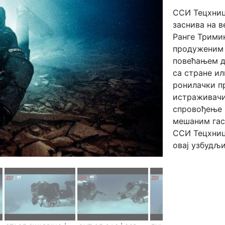
ССИ Тецхниц
заснива на 
Ранге Трими
продуженим 
повећањем д
са стране ил
ронилачки п
истраживачи
спровођење 
мешаним гас
ССИ Тецхниц
овај узбудљ