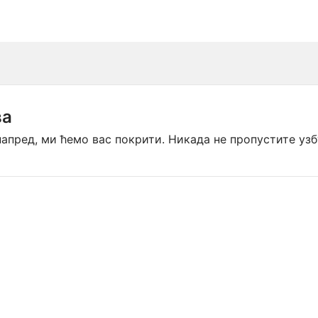
nge
STAGE SWAPPING | SCR Extended Range
OUT OF GAS | SCR Extended Range
FULL SHUT DOWN | SCR Extended Range
ва
напред, ми ћемо вас покрити. Никада не пропустите уз