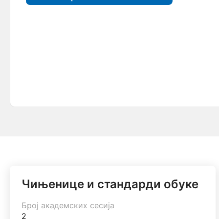
Чињенице и стандарди обуке
Број академских сесија
2