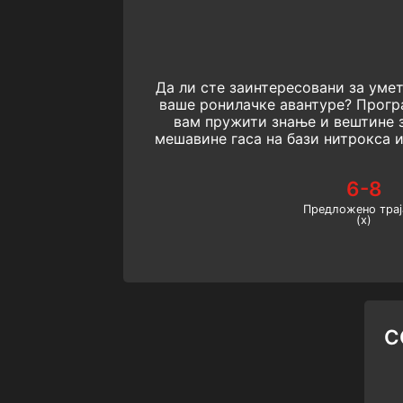
Да ли сте заинтересовани за уме
ваше ронилачке авантуре? Прогр
вам пружити знање и вештине
мешавине гаса на бази нитрокса 
ваше техничко знањ
6-8
Предложено тра
(х)
C