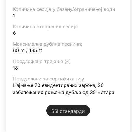
Количина сесија у базену/ограниченој води
1
Количина отворених сесија
6
Максимална дубина тренинга
60 m / 195 ft
Предложено трајање (х)
18
Предуслови за сертификацију
Најмање 70 евидентираних зарона, 20
забележених роњења дубље од 30 метара
SSI стандарди