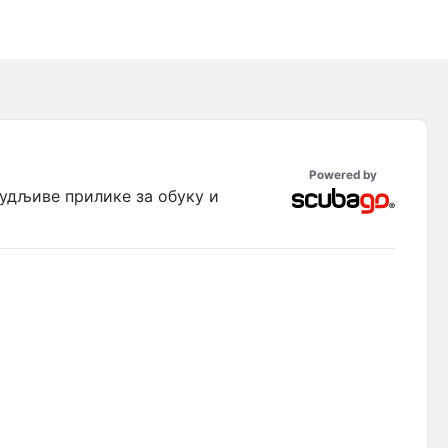
SHUT DOWN SECONDARY | SCR Extended Range
SHUT DOWN PRIMARY | SCR Extended Range
S-DRILL | SCR Extended Range
Powered by
будљиве прилике за обуку и