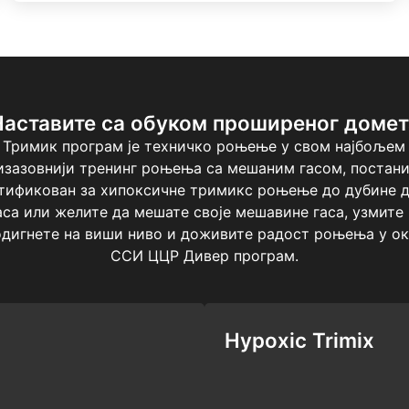
Наставите са обуком проширеног домет
 Тримик програм је техничко роњење у свом најбољем
јизазовнији тренинг роњења са мешаним гасом, постан
ртификован за хипоксичне тримикс роњење до дубине д
са или желите да мешате своје мешавине гаса, узмите
дигнете на виши ниво и доживите радост роњења у ок
ССИ ЦЦР Дивер програм.
Hypoxic Trimix