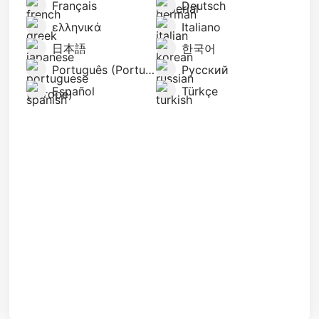
Français
Deutsch
ελληνικά
Italiano
日本語
한국어
Português (Portugal)
Русский
Español
Türkçe