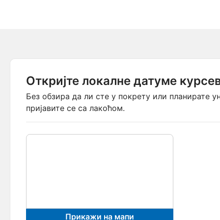
HOVER | SCR Extended Range
FAILED MASK | SCR Extended Ra
Откријте локалне датуме курсе
Без обзира да ли сте у покрету или планирате у
пријавите се са лакоћом.
Прикажи на мапи