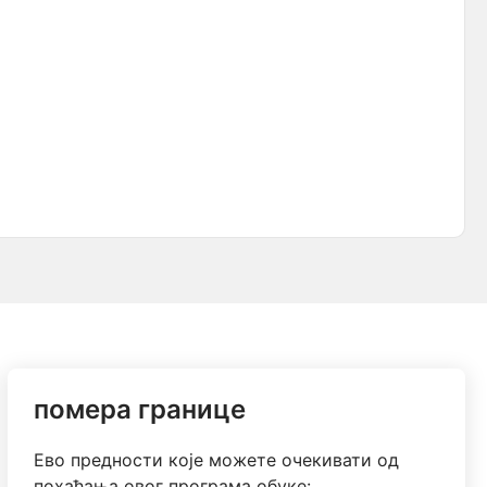
помера границе
Ево предности које можете очекивати од
похађања овог програма обуке: