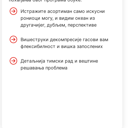
Истражите асортиман само искусни
рониоци могу, и видим океан из
другачијег, дубљем, перспективе
Вишеструки декомпресије гасови вам
флексибилност и вишка запослених
Детаљнија тимски рад и вештине
решавања проблема