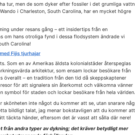
a tur, men de som dyker efter fossiler i det grumliga vattn
 Wando i Charleston, South Carolina, har en mycket högre
ing under resans gång – ett insidertips från en
alas om hans otroliga fynd i dessa flodsystem ändrade vi
outh Carolina!
ed Fijis tjurhajar
ats. Som en av Amerikas äldsta kolonialstäder återspeglas
ärkningsvärda arkitektur, som ensam lockar besökare från
 överallt – en tradition från den tid då skeppskaptener
resor för att signalera sin återkomst och välkomna vänner
t en symbol för staden och lockar besökare från hela världen
är skönheten inte något du kommer att se, utan snarare någ
ta bildligt talat, jag menar bokstavligen att du kommer att
tt täckta händer, eftersom det är vasst att sålla där nere!
et från andra typer av dykning; det kräver betydligt mer