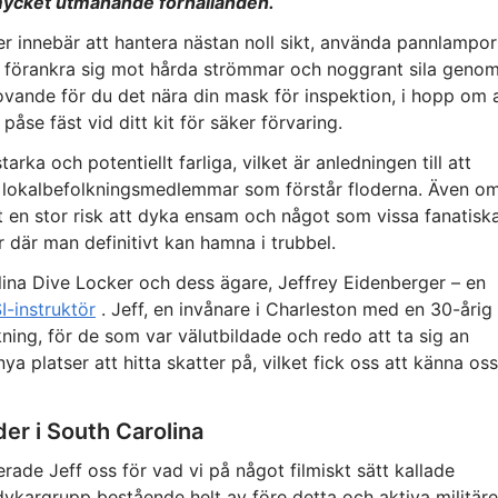
mycket utmanande förhållanden.
der innebär att hantera nästan noll sikt, använda pannlampor
tt förankra sig mot hårda strömmar och noggrant sila geno
vande för du det nära din mask för inspektion, i hopp om 
påse fäst vid ditt kit för säker förvaring.
rka och potentiellt farliga, vilket är anledningen till att
 lokalbefolkningsmedlemmar som förstår floderna. Även o
t en stor risk att dyka ensam och något som vissa fanatisk
r där man definitivt kan hamna i trubbel.
ina Dive Locker och dess ägare, Jeffrey Eidenberger – en
I-instruktör
. Jeff, en invånare i Charleston med en 30-årig
kning, för de som var välutbildade och redo att ta sig an
 platser att hitta skatter på, vilket fick oss att känna oss
er i South Carolina
rade Jeff oss för vad vi på något filmiskt sätt kallade
ldykargrupp bestående helt av före detta och aktiva militäre