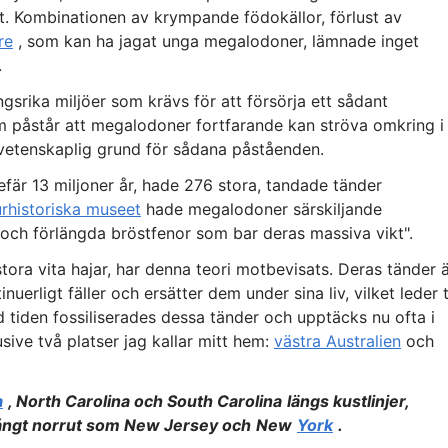
rt. Kombinationen av krympande födokällor, förlust av
re
, som kan ha jagat unga megalodoner, lämnade inget
.
gsrika miljöer som krävs för att försörja ett sådant
om påstår att megalodoner fortfarande kan ströva omkring i
n vetenskaplig grund för sådana påståenden.
fär 13 miljoner år, hade 276 stora, tandade tänder
urhistoriska museet
hade megalodoner särskiljande
och förlängda bröstfenor som bar deras massiva vikt".
ora vita hajar, har denna teori motbevisats. Deras tänder 
uerligt fäller och ersätter dem under sina liv, vilket leder ti
tiden fossiliserades dessa tänder och upptäcks nu ofta i
ive två platser jag kallar mitt hem:
västra Australien
och
a
, North Carolina och South Carolina
längs kustlinjer,
 långt norrut som New Jersey och
New
York
.