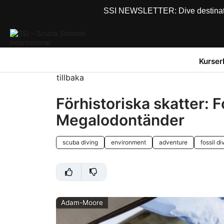
SSI NEWSLETTER: Dive destinations
Kurser
tillbaka
Förhistoriska skatter: 
Megalodontänder
scuba diving
environment
adventure
fossil di
Adam-Moore