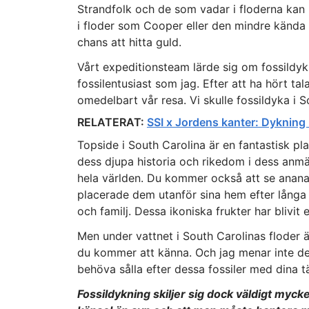
Strandfolk och de som vadar i floderna kan h
i floder som Cooper eller den mindre kända
chans att hitta guld.
Vårt expeditionsteam lärde sig om fossildykn
fossilentusiast som jag. Efter att ha hört t
omedelbart vår resa. Vi skulle fossildyka i S
RELATERAT:
SSI x Jordens kanter: Dykning m
Topside i South Carolina är en fantastisk pl
dess djupa historia och rikedom i dess anm
hela världen. Du kommer också att se ananas
placerade dem utanför sina hem efter långa 
och familj. Dessa ikoniska frukter har blivi
Men under vattnet i South Carolinas floder 
du kommer att känna. Och jag menar inte det
behöva sålla efter dessa fossiler med dina tä
Fossildykning skiljer sig dock väldigt myck