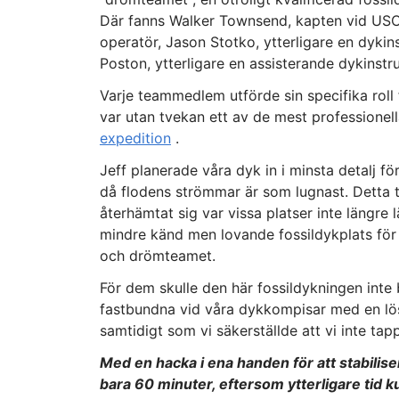
Där fanns Walker Townsend, kapten vid USC
operatör, Jason Stotko, ytterligare en dykin
Poston, ytterligare en assisterande dykinstru
Varje teammedlem utförde sin specifika roll 
var utan tvekan ett av de mest professionel
expedition
.
Jeff planerade våra dyk in i minsta detalj f
då flodens strömmar är som lugnast. Detta 
återhämtat sig var vissa platser inte längre 
mindre känd men lovande fossildykplats för
och drömteamet.
För dem skulle den här fossildykningen inte b
fastbundna vid våra dykkompisar med en lös, l
samtidigt som vi säkerställde att vi inte tap
Med en hacka i ena handen för att stabilise
bara 60 minuter, eftersom ytterligare tid 