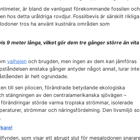
centimeter, är bland de vanligast förekommande fossilen och
 hos detta uråldriga rovdjur. Fossilbevis är särskilt rikliga 
alodoner tros ha använt kustnära områden som
is 9 meter långa, vilket gör dem tre gånger större än vita
 som
valhajen
och brugden, men ingen av dem kan jämföras
ståndelsen enstaka gånger antyder något annat, lurar inte
åståenden är helt ogrundade.
ten till sen pliocen, förändrade betydande ekologiska
och stängningen av den centralamerikanska sjövägen –
 förändringar störde varma tropiska strömmar, isolerade
eraturer, strömmar och näringsfördelning. Den livsmiljö s
.
ykare!
ssilfynden, som visar ett abrupt slut för megalodonen snarar