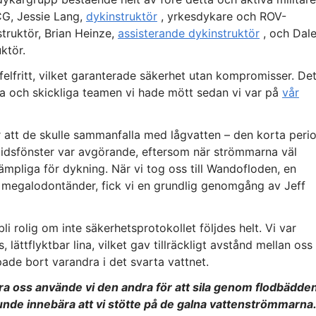
G, Jessie Lang,
dykinstruktör
, yrkesdykare och ROV-
struktör, Brian Heinze,
assisterande dykinstruktör
, och Dal
ktör.
felfritt, vilket garanterade säkerhet utan kompromisser. De
la och skickliga teamen vi hade mött sedan vi var på
vår
ör att de skulle sammanfalla med lågvatten – den korta peri
tidsfönster var avgörande, eftersom när strömmarna väl
lämpliga för dykning. När vi tog oss till Wandofloden, en
 megalodontänder, fick vi en grundlig genomgång av Jeff
li rolig om inte säkerhetsprotokollet följdes helt. Vi var
ättflyktbar lina, vilket gav tillräckligt avstånd mellan oss
pade bort varandra i det svarta vattnet.
ra oss använde vi den andra för att sila genom flodbädden
kunde innebära att vi stötte på de galna vattenströmmarna