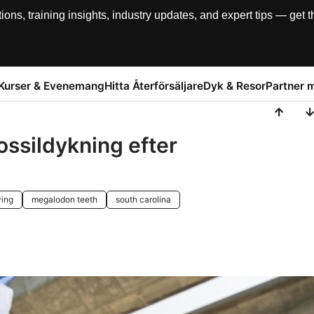
, training insights, industry updates, and expert tips — get th
Kurser & Evenemang
Hitta Återförsäljare
Dyk & Resor
Partner 
Fossildykning efter
ving
megalodon teeth
south carolina