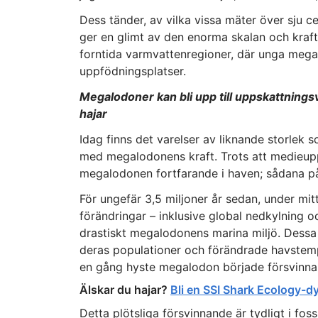
Dess tänder, av vilka vissa mäter över sju 
ger en glimt av den enorma skalan och kraften
forntida varmvattenregioner, där unga meg
uppfödningsplatser.
Megalodoner kan bli upp till uppskattningsv
hajar
Idag finns det varelser av liknande storlek
med megalodonens kraft. Trots att medieupp
megalodonen fortfarande i haven; sådana p
För ungefär 3,5 miljoner år sedan, under mit
förändringar – inklusive global nedkylning 
drastiskt megalodonens marina miljö. Dessa
deras populationer och förändrade havstemp
en gång hyste megalodon började försvinna
Älskar du hajar?
Bli en SSI Shark Ecology-d
Detta plötsliga försvinnande är tydligt i fo