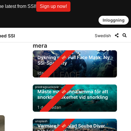
e latest from SSI!
Sign up now!
Inloggning
Swedish
med SSI
mera
Dykning med Full Face Mask: Ny
SSI-Specialty
Idag
predragvuckovic
Måste man kunna simma för att
snorkla? Säkerhet vid snorkling
1 dag sedan
unsplash
Varmare hav: Vad Scuba Diver