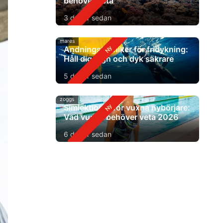
behöver veta
3 dagar sedan
mares
Andningstekniker för fridykning:
Håll dig lugn och dyk säkrare
5 dagar sedan
zoggs
Simlektioner för vuxna nybörjare:
Vad vuxna behöver veta 2026
6 dagar sedan