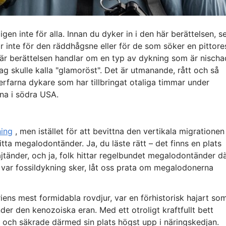
igen inte för alla. Innan du dyker in i den här berättelsen, s
r inte för den räddhågsne eller för de som söker en pittore
n här berättelsen handlar om en typ av dykning som är nischa
ag skulle kalla "glamoröst". Det är utmanande, rått och så
 erfarna dykare som har tillbringat otaliga timmar under
rna i södra USA.
ning
, men istället för att bevittna den vertikala migrationen
tta megalodontänder. Ja, du läste rätt – det finns en plats
hajtänder, och ja, folk hittar regelbundet megalodontänder dä
g var fossildykning sker, låt oss prata om megalodonerna
ens mest formidabla rovdjur, var en förhistorisk hajart so
er den kenozoiska eran. Med ett otroligt kraftfullt bett
r, och säkrade därmed sin plats högst upp i näringskedjan.