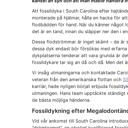
känsel än syn och att man måste hantera 
Att fossildyka i South Carolina efter hajtän
monterade på hjälmar, hålla en hacka för a
flodbädden för hand. När du känner något lo
det är en tand, innan du släpper ner den i en 
Dessa flodströmmar är inget skämt – de är sta
dessa dyk endast bör försökas med erfarna
dykplatserna tenderar att vara grunda är de
fossildykare tar sig an då och då. Men det ä
Vi insåg utmaningarna och kontaktade Carol
veteran från den amerikanska flottan och
SS
karriär, hade nyligen börjat erbjuda fossildy
utmaningen. Hans team upptäckte ständigt nya
de bästa möjliga händerna.
Fossildykning efter Megalodontänd
Vid vår ankomst till South Carolina introduce
"drömteamet", en otroligt kvalificerad fossi