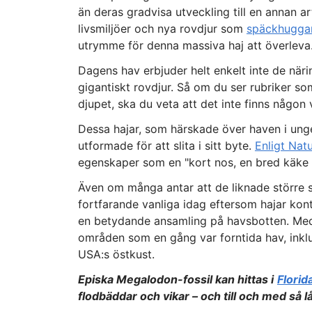
än deras gradvisa utveckling till en annan a
livsmiljöer och nya rovdjur som
späckhugga
utrymme för denna massiva haj att överleva
Dagens hav erbjuder helt enkelt inte de närin
gigantiskt rovdjur. Så om du ser rubriker s
djupet, ska du veta att det inte finns någo
Dessa hajar, som härskade över haven i unge
utformade för att slita i sitt byte.
Enligt Nat
egenskaper som en "kort nos, en bred käke 
Även om många antar att de liknade större st
fortfarande vanliga idag eftersom hajar kontin
en betydande ansamling på havsbotten. Med 
områden som en gång var forntida hav, inklus
USA:s östkust.
Episka Megalodon-fossil kan hittas i
Florid
flodbäddar och vikar – och till och med så