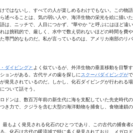
けではないし、すべての人が楽しめるわけでもない。この物語
ら述べることは、気の弱い人や、海洋生物の栄光を絵に描いた
語は、ニッチで、人目につかず、"華やか "と呼ぶにはほど遠
れは挑戦的で、厳しく、水中で数え切れないほどの時間を費や
た専門的なものだ。私が言っているのは、アメリカ南部のリバ
・ダイビングと
よく似ているが、外洋生物の垂直移動を目撃す
ションがある。古代サメの歯を探しに
スクーバダイビングが
で
が発見されているのだ。しかし、化石ダイビングが行われる場
について話そう。
ロドンは、数百万年前の新生代に海を支配していた先史時代の
つき力で、クジラを含む大型の海洋動物を捕食し、食物連鎖の
、最もよく発見される化石のひとつであり、この古代の捕食者
る。化石は古代の暖流域で特に多く発見されており、メガロド