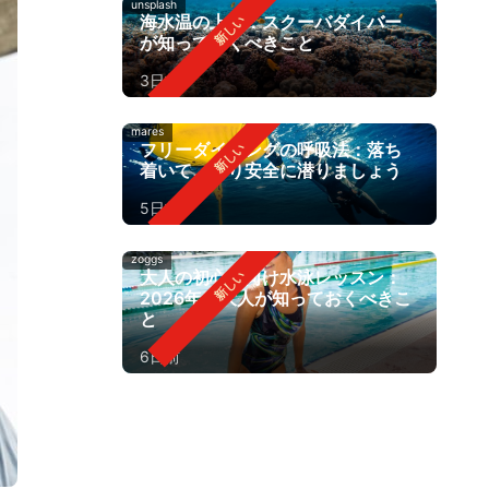
unsplash
海水温の上昇：スクーバダイバー
が知っておくべきこと
3日前
mares
フリーダイビングの呼吸法：落ち
着いて、より安全に潜りましょう
5日前
zoggs
大人の初心者向け水泳レッスン：
2026年に大人が知っておくべきこ
と
6日前