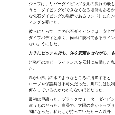
ジェフは、リバーダイビングを潮の流れの最も
うと、ダイビングができなくなる場所もあるか
な化石ダイビングの場所であるワンド川に向か
ィングを受けた。
彼らにとって、この化石ダイビングは、安全プ
ダイブバディと緩く、簡単に脱出できるライン
ないようにした。
片手にピックを持ち、体を安定させながら、も
州発行のホビーライセンスを器材に装備した私
た。
温かい風呂の水のようなところに潜降すると、
ローブや保護具は不可欠だった。川底には鋭利
何をしているのかわからないほどだった。
最初は戸惑った。ブラックウォーターダイビン
違うものだった。白昼で、太陽の光がトップサ
闇になった。私たちが持っていたビーム以外、