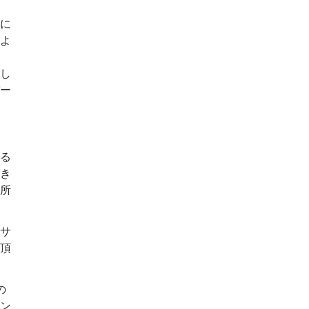
に
よ
い
し
ー
る
き
所
サ
頂
の
ン