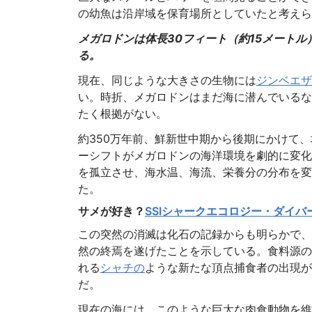
の幼魚は沿岸域を保育場所としていたと考えら
メガロドンは体長30フィート（約15メート
る。
現在、同じような大きさの生物には
ジンベエザ
い。時折、メガロドンはまだ海に潜んでいるな
たく根拠がない。
約350万年前、鮮新世中期から後期にかけて
ーシフトがメガロドンの海洋環境を劇的に変化
を孤立させ、海水温、海流、栄養分の分布を変
た。
サメが好き？
SSIシャークエコロジー・ダイバ
この突然の消滅は化石の記録からも明らかで、
然の終焉を遂げたことを示している。食料源の
れる
シャチの
ような新たな頂点捕食者の出現が
だ。
現在の海には、このような巨大な肉食動物を維