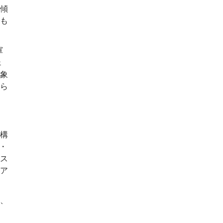
傾
も
軍
ェ
象
ら
構
・
くス
ア
、