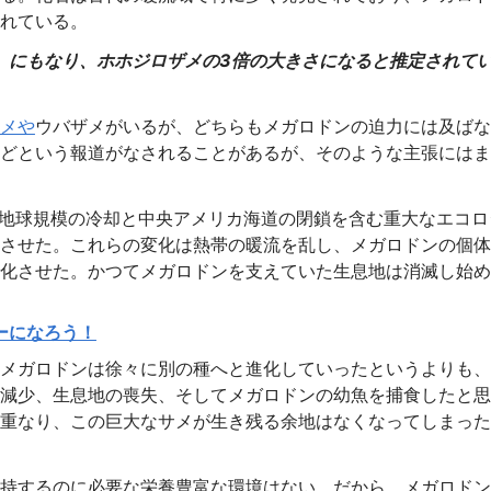
れている。
ル）にもなり、ホホジロザメの3倍の大きさになると推定されて
メや
ウバザメがいるが、どちらもメガロドンの迫力には及ばな
どという報道がなされることがあるが、そのような主張にはま
、地球規模の冷却と中央アメリカ海道の閉鎖を含む重大なエコロ
させた。これらの変化は熱帯の暖流を乱し、メガロドンの個体
化させた。かつてメガロドンを支えていた生息地は消滅し始め
ーになろう！
メガロドンは徐々に別の種へと進化していったというよりも、
減少、生息地の喪失、そしてメガロドンの幼魚を捕食したと思
重なり、この巨大なサメが生き残る余地はなくなってしまった
持するのに必要な栄養豊富な環境はない。だから、メガロドン