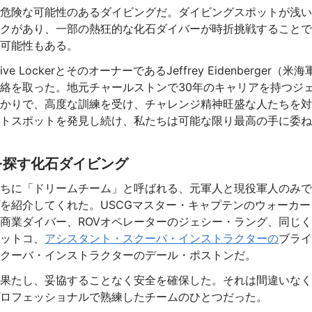
危険な可能性のあるダイビングだ。ダイビングスポットが浅い
クがあり、一部の熱狂的な化石ダイバーが時折挑戦することで
可能性もある。
 LockerとそのオーナーであるJeffrey Eidenberger（米海
絡を取った。地元チャールストンで30年のキャリアを持つジ
かりで、高度な訓練を受け、チャレンジ精神旺盛な人たちを対
トスポットを発見し続け、私たちは可能な限り最高の手に委ね
を探す化石ダイビング
ちに「ドリームチーム」と呼ばれる、元軍人と現役軍人のみで
を紹介してくれた。USCGマスター・キャプテンのウォーカー
商業ダイバー、ROVオペレーターのジェシー・ラング、同じ
ットコ、
アシスタント・スクーバ・インストラクターの
ブライ
クーバ・インストラクターのデール・ポストンだ。
果たし、妥協することなく安全を確保した。それは間違いなく
ロフェッショナルで熟練したチームのひとつだった。