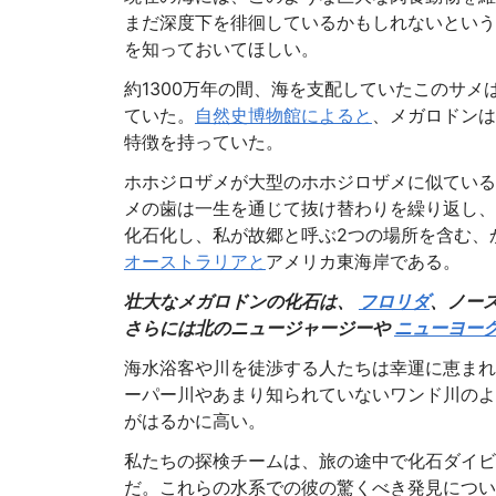
まだ深度下を徘徊しているかもしれないという
を知っておいてほしい。
約1300万年の間、海を支配していたこのサメ
ていた。
自然史博物館によると
、メガロドンは
特徴を持っていた。
ホホジロザメが大型のホホジロザメに似ている
メの歯は一生を通じて抜け替わりを繰り返し、
化石化し、私が故郷と呼ぶ2つの場所を含む、
オーストラリアと
アメリカ東海岸である。
壮大なメガロドンの化石は、
フロリダ
、ノー
さらには北の
ニュージャージーや
ニューヨー
海水浴客や川を徒渉する人たちは幸運に恵まれ
ーパー川やあまり知られていないワンド川のよ
がはるかに高い。
私たちの探検チームは、旅の途中で化石ダイビ
だ。これらの水系での彼の驚くべき発見につい