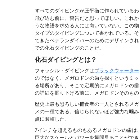
すべてのダイビングが圧平衡に作られているわ
飛び込む前に、警告だと思ってほしい。これか
うな物語を求める人には向いていない。この物
タイプのダイビングについて書かれている。そ
てきたベテランダイバーのためにデザインされ
での化石ダイビングのことだ。
化石ダイビングとは？
フォッシル・ダイビングは
ブラックウォーター
のではなく、メガロドンの歯を探すというミッ
る場所があり、そこで定期的にメガロドンの歯
の詳細を掘り下げる前に、メガロドンそのもの
歴史上最も恐ろしい捕食者の一人とされるメガ
メの一種である。信じられないほど強力な噛み
点に君臨した。
7インチを超えるものもあるメガロドンの歯は
巨大なスケールとパワーを垣間見ることができ