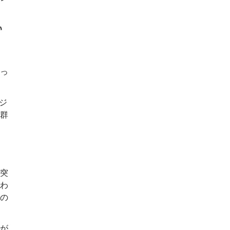
い
っ
ジ
群
突
わ
の
が