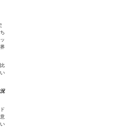
史
ち
ッ
界
比
い
況
ド
意
い