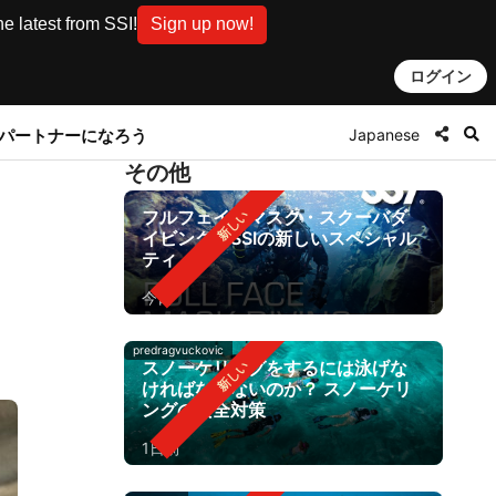
e latest from SSI!
Sign up now!
ログイン
Japanese
とパートナーになろう
その他
フルフェイスマスク・スクーバダ
イビング：SSIの新しいスペシャル
ティ
今日
predragvuckovic
スノーケリングをするには泳げな
ければならないのか？ スノーケリ
ングの安全対策
1日前