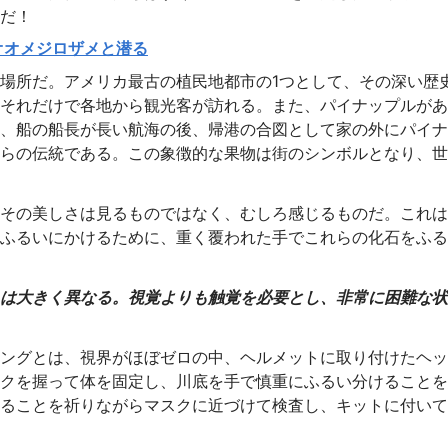
だ！
ジーのオオメジロザメと潜る
場所だ。アメリカ最古の植民地都市の1つとして、その深い歴
それだけで各地から観光客が訪れる。また、パイナップルがあ
、船の船長が長い航海の後、帰港の合図として家の外にパイナ
らの伝統である。この象徴的な果物は街のシンボルとなり、世
その美しさは見るものではなく、むしろ感じるものだ。これは
ふるいにかけるために、重く覆われた手でこれらの化石をふる
は大きく異なる。視覚よりも触覚を必要とし、非常に困難な状
ングとは、視界がほぼゼロの中、ヘルメットに取り付けたヘッ
クを握って体を固定し、川底を手で慎重にふるい分けることを
ることを祈りながらマスクに近づけて検査し、キットに付いて