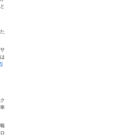
と
っ
た
サ
は
西
、
ク
率
報
ロ