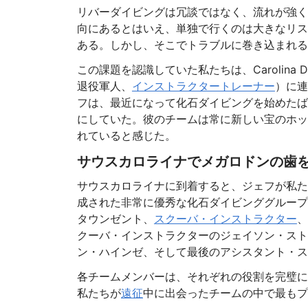
リバーダイビングは冗談ではなく、流れが強く
向にあるとはいえ、単独で行くのは大きなリス
ある。しかし、そこでトラブルに巻き込まれる
この課題を認識していた私たちは、Carolina Dive
退役軍人、
インストラクタートレーナー
）に連
フは、最近になって化石ダイビングを始めたば
にしていた。彼のチームは常に新しい宝のホッ
れていると感じた。
サウスカロライナでメガロドンの歯
サウスカロライナに到着すると、ジェフが私た
成された非常に優秀な化石ダイビンググループ
タウンゼント、
スクーバ・インストラクター
、
クーバ・インストラクターのジェイソン・スト
ン・ハインゼ、そして最後のアシスタント・ス
各チームメンバーは、それぞれの役割を完璧に
私たちが
遠征
中に出会ったチームの中で最もプ