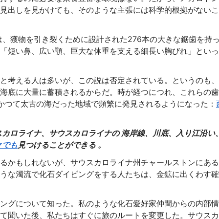
見出しを見かけても、そのような主張には科学的根拠がないこ
は、獲物を引き裂くために設計された276本の大きな鋸歯を持
「短い鼻、広い顎、巨大な体重を支える細長い胸びれ」といっ
と考える人は多いが、この説は否定されている。というのも、
海底に大量に蓄積されるからだ。時が経つにつれ、これらの歯
かつて太古の海だった地域で頻繁に発見されるようになった：
スカロライナ、サウスカロライナの
海岸線、川底、入り江沿い
クでも
見つけることができる
。
るかもしれないが、サウスカロライナ州チャールストンにある
うな濁流で化石ダイビングをする人たちは、金鉱に出くわす確
ングについて知った。私のような化石愛好家仲間からの内部情
て聞いた後、私たちはすぐに旅のルートを変更した。サウスカ