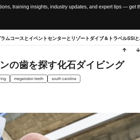
, training insights, industry updates, and expert tips — get th
グラム
コースとイベント
センターとリゾート
ダイブ＆トラベル
SSI
ドンの歯を探す化石ダイビング
ving
megalodon teeth
south carolina