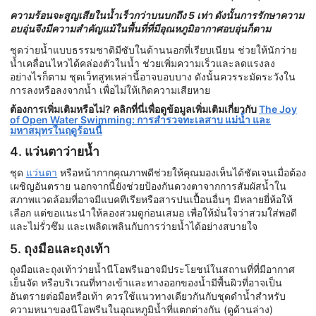
ความร้อนจะสูญเสียในน้ำเร็วกว่าบนบกถึง 5 เท่า ดังนั้นการรักษาความ
อบอุ่นจึงมีความสำคัญแม้ในพื้นที่ที่มีอุณหภูมิอากาศอบอุ่นก็ตาม
ชุดว่ายน้ำแบบธรรมชาติมีซับในด้านนอกที่เรียบเนียน ช่วยให้นักว่าย
น้ำเคลื่อนไหวได้คล่องตัวในน้ำ ช่วยเพิ่มความเร็วและลดแรงลง
อย่างไรก็ตาม ชุดเว็ทสูทเหล่านี้อาจบอบบาง ดังนั้นควรระมัดระวังใน
การลงหรือลงจากน้ำ เพื่อไม่ให้เกิดความเสียหาย
ต้องการเพิ่มเติมหรือไม่? คลิกที่นี่เพื่อดูข้อมูลเพิ่มเติมเกี่ยวกับ
The Joy
of Open Water Swimming: การสำรวจทะเลสาบ แม่น้ำ และ
มหาสมุทรในฤดูร้อนนี้
4. แว่นตาว่ายน้ำ
ชุด
แว่นตา
หรือหน้ากากคุณภาพดีช่วยให้คุณมองเห็นได้ชัดเจนเมื่อต้อง
เผชิญอันตราย นอกจากนี้ยังช่วยป้องกันดวงตาจากการสัมผัสน้ำใน
สภาพแวดล้อมที่อาจมีแบคทีเรียหรือสารปนเปื้อนอื่นๆ มีหลายยี่ห้อให้
เลือก แต่ขอแนะนำให้ลองสวมดูก่อนเสมอ เพื่อให้มั่นใจว่าสวมใส่พอดี
และไม่รั่วซึม และเพลิดเพลินกับการว่ายน้ำได้อย่างสบายใจ
5. ถุงมือและถุงเท้า
ถุงมือและถุงเท้าว่ายน้ำนีโอพรีนอาจมีประโยชน์ในสถานที่ที่มีอากาศ
เย็นจัด หรือบริเวณที่ทางเข้าและทางออกของน้ำมีพื้นผิวที่อาจเป็น
อันตรายต่อมือหรือเท้า ควรใช้แนวทางเดียวกันกับชุดดำน้ำสำหรับ
ความหนาของนีโอพรีนในอุณหภูมิน้ำที่แตกต่างกัน (ดูด้านล่าง)