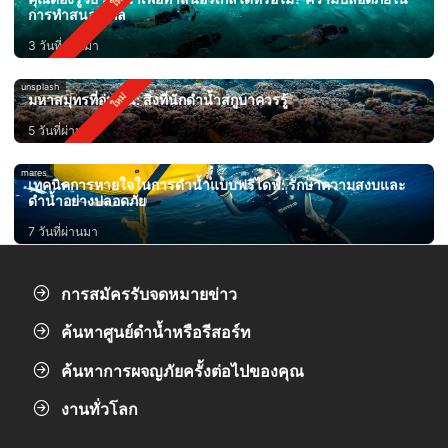
การทำสนอร์เกิล
3 วันที่ผ่านมา
unsplash
มหาสมุทรที่อุ่นขึ้น: สิ่งที่นักดำน้ำสกูบาควรรู้
5 วันที่ผ่านมา
mares
เทคนิคการหายใจในการดำน้ำแบบฟรีไดฟ์: รักษาความสงบและ
ดำน้ำอย่างปลอดภัย
7 วันที่ผ่านมา
การสมัครรับจดหมายข่าว
ค้นหาศูนย์ดำน้ำหรือรีสอร์ท
ค้นหาการผจญภัยครั้งต่อไปของคุณ
งานทั่วโลก