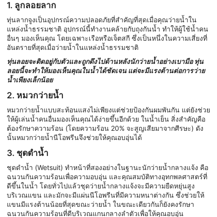
1. ลูกลอยลาก
ทุ่นลากจูงเป็นอุปกรณ์ความปลอดภัยที่สำคัญที่สุดเมื่อคุณว่ายน้ำใน
แหล่งน้ำธรรมชาติ อุปกรณ์นี้ทำงานคล้ายกับถุงกันน้ำ ทำให้ผู้ใช้น้ำคน
อื่นๆ มองเห็นคุณ โดยเฉพาะเรือหรือเจ็ตสกี ซึ่งเป็นหนึ่งในความเสี่ยงที่
อันตรายที่สุดเมื่อว่ายน้ำในแหล่งน้ำธรรมชาติ
ทุ่นลอยจะติดอยู่กับตัวและถูกดึงไปด้านหลังนักว่ายน้ำอย่างเบามือ ทุ่น
ลอยนี้จะทำให้มองเห็นคุณในน้ำได้ชัดเจน แต่จะมีแรงต้านต่อการว่าย
น้ำเพียงเล็กน้อย
2. หมวกว่ายน้ำ
หมวกว่ายน้ำแบบสะท้อนแสงไม่เพียงแต่ช่วยป้องกันผมพันกัน แต่ยังช่วย
ให้ผู้เล่นน้ำคนอื่นมองเห็นคุณได้ง่ายขึ้นอีกด้วย ในน้ำเย็น สิ่งสำคัญคือ
ต้องรักษาความร้อน (โดยความร้อน 20% จะสูญเสียมาจากศีรษะ) ดัง
นั้นหมวกว่ายน้ำนีโอพรีนจึงช่วยให้คุณอบอุ่นได้
3. ชุดดำน้ำ
ชุดดำน้ำ (Wetsuit) ทำหน้าที่สองอย่างในฐานะนักว่ายน้ำกลางแจ้ง คือ
ฉนวนกันความร้อนเพื่อความอบอุ่น และคุณสมบัติทางอุทกพลศาสตร์ที่
ดีขึ้นในน้ำ โดยทั่วไปแล้วชุดว่ายน้ำกลางแจ้งจะมีความยืดหยุ่นสูง
บริเวณแขน และมักจะมีแผ่นนีโอพรีนที่มีความหนาต่างกัน ซึ่งช่วยให้
แขนมีแรงต้านน้อยที่สุดขณะว่ายน้ำ ในขณะเดียวกันก็ยังคงรักษา
ฉนวนกันความร้อนที่ดีบริเวณแกนกลางลำตัวเพื่อให้คุณอบอุ่น