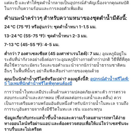
แต่ละปี และทำให้ชุดดำน้ำกลายเป็นอุปกรณ์สำคัญเนื่องจากคุณสมบัติ
ในการเก็บความร้อนและการลอยตัวเพิ่มเติม
คำแนะนำคร่าวๆ สำหรับความหนาของชุดดำน้ำมีดังนี้:
24 °C (75 °F) หรืออุ่นกว่า: ชุดดำน้ำหนา 1-1.5 มม.
13-24 °C (55-75 °F): ชุดดำน้ำหนา 2-3 มม.
7-13 °C (45-55 °F): 4-5 มม.
ต่ำกว่า 7 องศาเซลเซียส (45 องศาฟาเรนไฮต์): 7 มม.:
อุณหภูมิอยู่ใน
ระดับที่น่ากังวลอย่างยิ่งต่อภาวะอุณหภูมิร่างกายต่ำกว่าปกติ วิธีที่ดีที่สุด
คือใช้ความระมัดระวังและขอคำแนะนำจากนักว่ายน้ำธรรมชาติคน
อื่นๆ ในพื้นที่นั้นๆ อย่าลืมฟังเสียงร่างกายของคุณด้วย
คุณเป็นนักดำน้ำฟรีไดฟ์หรือเปล่า? ลองดูสิ่งนี้สิ:
อุปกรณ์ดำน้ำฟรีไดฟ์:
5 ไอเทมที่นักดำน้ำฟรีไดฟ์ทุกคนต้องมี
การว่ายน้ำในทะเลมีประเด็นด้านความปลอดภัยเฉพาะตัว การตรวจ
สอบกระแสน้ำและสภาพลม (ซึ่งส่งผลต่อกระแสน้ำและคลื่น) ควร
เป็นการเตรียมความพร้อมอันดับหนึ่งสำหรับนักว่ายน้ำในทะเล รวมถึง
การระบุอันตรายจากสิ่งมีชีวิตในทะเล เช่น แมงกะพรุน
ข้อมูลเกี่ยวกับกระแสน้ำขึ้นน้ำลงและความเร็วลมสามารถหาได้ง่าย
ทางออนไลน์หรือผ่านแอป และต้องตรวจสอบเพื่อให้แน่ใจว่าเซสชันจะ
ราบรื่นและไม่เครียด