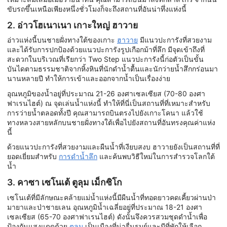
ขับรถขึ้นเหนือเพียงหนึ่งชั่วโมงก็จะถึงสถานที่อันน่าทึ่งแห่งนี้
2. อ่าวโฮเนาเนา เกาะใหญ่ ฮาวาย
อ่าวแห่งนี้บนชายฝั่งทางใต้ของเกาะ
ฮาวาย
มีแนวปะการังที่สวยงาม
และได้รับการปกป้องด้วยแนวปะการังรูปเกือกม้าที่ลึก มีจุดเข้าถึงที่
สะดวกในบริเวณที่เรียกว่า Two Step แนวปะการังนี้ก่อตัวเป็นขั้น
บันไดตามธรรมชาติจากหิ้งหินที่นักดำน้ำตื้นและนักว่ายน้ำสึกกร่อนมา
นานหลายปี ทำให้การเข้าและออกจากน้ำเป็นเรื่องง่าย
อุณหภูมิของน้ำอยู่ที่ประมาณ 21-26 องศาเซลเซียส (70-80 องศา
ฟาเรนไฮต์) ณ จุดเล่นน้ำแห่งนี้ ทำให้ที่นี่เป็นสถานที่ที่เหมาะสำหรับ
การว่ายน้ำตลอดทั้งปี คุณสามารถบินตรงไปยังเกาะโคนา แล้วใช้
ทางหลวงสายหลักบนชายฝั่งทางใต้เพื่อไปยังสถานที่อันทรงคุณค่าแห่ง
นี้
ด้วยแนวปะการังที่สวยงามและผืนน้ำที่เงียบสงบ ฮาวายยังเป็นสถานที่ที่
ยอดเยี่ยมสำหรับ
การดำน้ำลึก
และค้นพบวิธีใหม่ในการสำรวจโลกใต้
น้ำ
3. คาซา เซโนเต้ ตูลุม เม็กซิโก
เซโนเต้ที่มีลักษณะคล้ายแม่น้ำแห่งนี้มีผืนน้ำที่ทอดยาวคดเคี้ยวผ่านป่า
มายาและป่าชายเลน อุณหภูมิน้ำเฉลี่ยอยู่ที่ประมาณ 18-21 องศา
เซลเซียส (65-70 องศาฟาเรนไฮต์) ดังนั้นจึงควรสวมชุดดำน้ำเพื่อ
ป้องกันแสงแดดด้วย
ตูลุม
เป็นเมืองที่น่ารื่นรมย์และมีที่พักให้เลือก