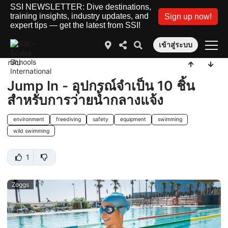
SSI NEWSLETTER: Dive destinations,
training insights, industry updates, and
Sign up now!
expert tips — get the latest from SSI!
เข้าสู่ระบบ
กลับ
Jump In - อุปกรณ์จำเป็น 10 ชิ้น
สำหรับการว่ายน้ำกลางแจ้ง
environment
freediving
safety
equipment
swimming
wild swimming
1
Zoggs