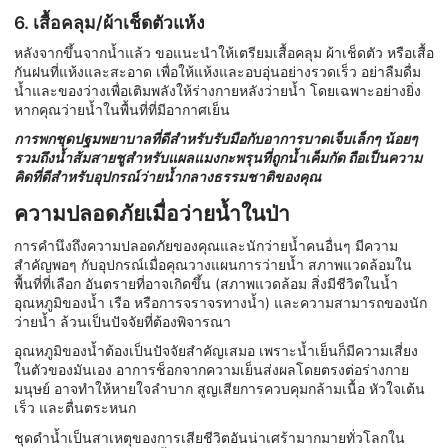
6. เสื้อคลุม/ผ้าเช็ดตัวแห้ง
หลังจากขึ้นจากน้ำแล้ว ขอแนะนำให้เตรียมเสื้อคลุม ผ้าเช็ดตัว หรือเสื้อ
กันฝนที่แห้งและสะอาด เพื่อให้แห้งและอบอุ่นอย่างรวดเร็ว อย่าลืมดื่ม
น้ำและของว่างเพื่อเติมพลังให้ร่างกายหลังว่ายน้ำ โดยเฉพาะอย่างยิ่ง
หากคุณว่ายน้ำในพื้นที่ที่มีอากาศเย็น
การพกชุดปฐมพยาบาลที่ดีสำหรับรับมือกับอาการบาดเจ็บเล็กๆ น้อยๆ
รวมถึงน้ำส้มสายชูสำหรับแผลแมงกะพรุนที่ถูกน้ำเค็มกัด ถือเป็นความ
คิดที่ดีสำหรับอุปกรณ์ว่ายน้ำกลางธรรมชาติของคุณ
ความปลอดภัยเมื่อว่ายน้ำในป่า
การคำนึงถึงความปลอดภัยของคุณและนักว่ายน้ำคนอื่นๆ มีความ
สำคัญพอๆ กับอุปกรณ์เมื่อคุณวางแผนการว่ายน้ำ สภาพแวดล้อมใน
พื้นที่ที่เลือก อันตรายที่อาจเกิดขึ้น (สภาพแวดล้อม สิ่งมีชีวิตในน้ำ
อุณหภูมิของน้ำ เรือ หรือการจราจรทางน้ำ) และความสามารถของนัก
ว่ายน้ำ ล้วนเป็นปัจจัยที่ต้องพิจารณา
อุณหภูมิของน้ำต้องเป็นปัจจัยสำคัญเสมอ เพราะน้ำเย็นก็มีความเสี่ยง
ในตัวของมันเอง อาการช็อกจากความเย็นส่งผลโดยตรงต่อร่างกาย
มนุษย์ อาจทำให้หายใจลำบาก สูญเสียการควบคุมกล้ามเนื้อ หัวใจเต้น
เร็ว และตื่นตระหนก
ชุดดำน้ำเป็นสาเหตุของการเสียชีวิตอันน่าเศร้ามากมายทั่วโลกใน