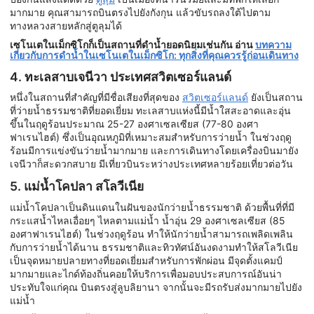
มากมาย คุณสามารถบินตรงไปยังกังกุน แล้วขับรถลงใต้ไปตาม
ทางหลวงสายหลักสู่ตูลุมได้
เซโนเตในเม็กซิโกก็เป็นสถานที่ดำน้ำยอดนิยมเช่นกัน อ่าน
บทความ
เกี่ยวกับการดำน้ำในเซโนเตในเม็กซิโก: ทุกสิ่งที่คุณควรรู้ก่อนเดินทาง
4. ทะเลสาบเจนีวา ประเทศสวิตเซอร์แลนด์
หนึ่งในสถานที่สำคัญที่มีชื่อเสียงที่สุดของ
สวิตเซอร์แลนด์
ยังเป็นสถาน
ที่ว่ายน้ำธรรมชาติที่ยอดเยี่ยม ทะเลสาบแห่งนี้มีน้ำใสสะอาดและอุ่น
ขึ้นในฤดูร้อนประมาณ 25-27 องศาเซลเซียส (77-80 องศา
ฟาเรนไฮต์) ซึ่งเป็นอุณหภูมิที่เหมาะสมสำหรับการว่ายน้ำ ในช่วงฤดู
ร้อนมีการแข่งขันว่ายน้ำมากมาย และการเดินทางโดยเครื่องบินมายัง
เจนีวาก็สะดวกสบาย มีเที่ยวบินระหว่างประเทศหลายร้อยเที่ยวต่อวัน
5. แม่น้ำโคปลา สโลวีเนีย
แม่น้ำโคปลาเป็นดินแดนในฝันของนักว่ายน้ำธรรมชาติ ด้วยพื้นที่ที่มี
กระแสน้ำไหลเอื่อยๆ ไหลตามแม่น้ำ น้ำอุ่น 29 องศาเซลเซียส (85
องศาฟาเรนไฮต์) ในช่วงฤดูร้อน ทำให้นักว่ายน้ำสามารถเพลิดเพลิน
กับการว่ายน้ำได้นาน ธรรมชาติและทิวทัศน์อันงดงามทำให้สโลวีเนีย
เป็นจุดหมายปลายทางที่ยอดเยี่ยมสำหรับการพักผ่อน มีจุดตั้งแคมป์
มากมายและไกด์ท้องถิ่นคอยให้บริการเพื่อมอบประสบการณ์อันน่า
ประทับใจแก่คุณ บินตรงสู่ลูบลิยานา จากนั้นจะมีรถรับส่งมากมายไปยัง
แม่น้ำ