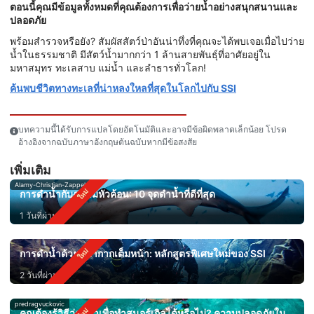
ตอนนี้คุณมีข้อมูลทั้งหมดที่คุณต้องการเพื่อว่ายน้ำอย่างสนุกสนานและ
ปลอดภัย
พร้อมสำรวจหรือยัง? สัมผัสสัตว์ป่าอันน่าทึ่งที่คุณจะได้พบเจอเมื่อไปว่าย
น้ำในธรรมชาติ มีสัตว์น้ำมากกว่า 1 ล้านสายพันธุ์ที่อาศัยอยู่ใน
มหาสมุทร ทะเลสาบ แม่น้ำ และลำธารทั่วโลก!
ค้นพบชีวิตทางทะเลที่น่าหลงใหลที่สุดในโลกไปกับ SSI
บทความนี้ได้รับการแปลโดยอัตโนมัติและอาจมีข้อผิดพลาดเล็กน้อย โปรด
อ้างอิงจากฉบับภาษาอังกฤษต้นฉบับหากมีข้อสงสัย
เพิ่มเติม
Alamy-Christian-Zappel
การดำน้ำกับฉลามหัวค้อน: 10 จุดดำน้ำที่ดีที่สุด
1 วันที่ผ่านมา
การดำน้ำด้วยหน้ากากเต็มหน้า: หลักสูตรพิเศษใหม่ของ SSI
2 วันที่ผ่านมา
predragvuckovic
คุณต้องรู้วิธีว่ายน้ำเพื่อทำสนอร์เกิลได้หรือไม่? ความปลอดภัยใน