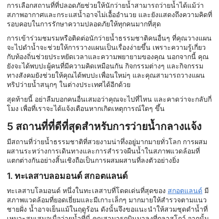
การเลือกสถานที่ที่ปลอดภัยช่วยให้นักว่ายน้ำสามารถว่ายน้ำได้แม้ว่า
สภาพอากาศและกระแสน้ำอาจไม่เอื้ออำนวย และยังแสดงถึงความคิดที่
รอบคอบในการรักษาความปลอดภัยให้ทุกคนมากที่สุด
การเข้าร่วมชมรมหรือติดต่อนักว่ายน้ำธรรมชาติคนอื่นๆ ที่คุณวางแผน
จะไปดำน้ำจะช่วยให้การวางแผนเป็นเรื่องง่ายขึ้น เพราะความรู้เกี่ยว
กับท้องถิ่นช่วยประหยัดเวลาและความพยายามของคุณ นอกจากนี้ คุณ
ยังจะได้พบปะผู้คนที่มีความคิดเหมือนกัน กิจกรรมต่างๆ และกิจกรรม
ทางสังคมยังช่วยให้คุณได้พบปะเพื่อนใหม่ๆ และคุณสามารถวางแผน
ทริปว่ายน้ำสนุกๆ ในต่างประเทศได้อีกด้วย
สุดท้ายนี้ อย่าลืมบอกคนอื่นเสมอว่าคุณจะไปที่ไหน และคาดว่าจะกลับกี่
โมง เพื่อที่เราจะได้แจ้งเตือนหากเกิดเหตุการณ์ใดๆ ขึ้น
5 สถานที่ที่ดีที่สุดสำหรับการว่ายน้ำกลางแจ้ง
มีสถานที่ว่ายน้ำธรรมชาติที่สวยงามน่าทึ่งอยู่มากมายทั่วโลก การผสม
ผสานระหว่างการเดินทางและการสำรวจผืนน้ำในสภาพแวดล้อมที่
แตกต่างกันอย่างสิ้นเชิงถือเป็นการผสมผสานที่ลงตัวอย่างยิ่ง
1. ทะเลสาบลอมอนด์ สกอตแลนด์
ทะเลสาบโลมอนด์ หนึ่งในทะเลสาบที่โดดเด่นที่สุดของ
สกอตแลนด์
มี
สภาพแวดล้อมที่ยอดเยี่ยมและมีเกาะเล็กๆ มากมายให้สำรวจตามแนว
ชายฝั่ง น้ำอาจเย็นแม้ในฤดูร้อน ดังนั้นจึงขอแนะนำให้สวมชุดดำน้ำที่
เหมาะสมเสมอเมื่อว่ายน้ำที่นี่ คุณสามารถบินมาลงที่กลาสโกว์ จากนั้น