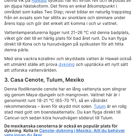
Denna vik på
Hawaiis
sydkust har ett livfullt rev och skyddas av
sin djupa hästskoform. Det finns en enkel åtkomstpunkt i
området som kallas Two Step; revet bildar en naturlig trappsteg
från en avsats som har slitits av snorklare och simmare under
årens lopp och gör det enkelt att komma i och ur vattnet.
Vattentemperaturerna ligger runt 21–26 °C vid denna badplats,
vilket gör det till en härlig plats för bad året runt. Du kan flyga
direkt till Kona och ta huvudvägen på sydkusten för att hitta
denna pärla.
Med sina vackra korallrev och skyddade vatten är Hawaii också
ett utmärkt ställe att prova
dykning
och upptäcka ett nytt sätt
att utforska vattenvärlden.
3. Casa Cenote, Tulum, Mexiko
Denna flodliknande cenote har en lång vattenyta som slingrar
sig genom Maya-djungeln och mangroven. Vattnet här är i
genomsnitt runt 18-21 °C (65-70 °F), så en våtdräkt
rekommenderas – även för skydd mot solen.
Tulum
är en rolig
stad med gott om boendealternativ. Du kan flyga direkt till
Cancun och sedan köra huvudvägen söderut till Tulum.
De mexikanska cenoterna är också en populär plats för
dykning. Kolla in
Cenote-dykning i Mexiko: Allt du behöver
veta innan du åker
.