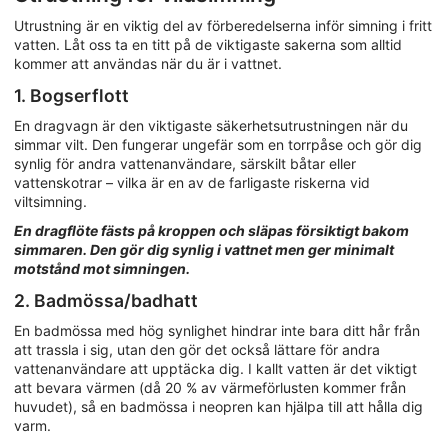
Utrustning är en viktig del av förberedelserna inför simning i fritt
vatten. Låt oss ta en titt på de viktigaste sakerna som alltid
kommer att användas när du är i vattnet.
1. Bogserflott
En dragvagn är den viktigaste säkerhetsutrustningen när du
simmar vilt. Den fungerar ungefär som en torrpåse och gör dig
synlig för andra vattenanvändare, särskilt båtar eller
vattenskotrar – vilka är en av de farligaste riskerna vid
viltsimning.
En dragflöte fästs på kroppen och släpas försiktigt bakom
simmaren. Den gör dig synlig i vattnet men ger minimalt
motstånd mot simningen.
2. Badmössa/badhatt
En badmössa med hög synlighet hindrar inte bara ditt hår från
att trassla i sig, utan den gör det också lättare för andra
vattenanvändare att upptäcka dig. I kallt vatten är det viktigt
att bevara värmen (då 20 % av värmeförlusten kommer från
huvudet), så en badmössa i neopren kan hjälpa till att hålla dig
varm.