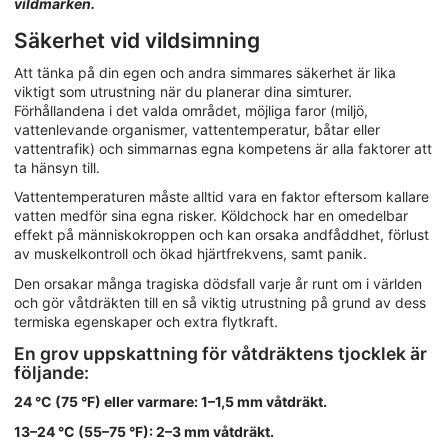
vildmarken.
Säkerhet vid vildsimning
Att tänka på din egen och andra simmares säkerhet är lika
viktigt som utrustning när du planerar dina simturer.
Förhållandena i det valda området, möjliga faror (miljö,
vattenlevande organismer, vattentemperatur, båtar eller
vattentrafik) och simmarnas egna kompetens är alla faktorer att
ta hänsyn till.
Vattentemperaturen måste alltid vara en faktor eftersom kallare
vatten medför sina egna risker. Köldchock har en omedelbar
effekt på människokroppen och kan orsaka andfåddhet, förlust
av muskelkontroll och ökad hjärtfrekvens, samt panik.
Den orsakar många tragiska dödsfall varje år runt om i världen
och gör våtdräkten till en så viktig utrustning på grund av dess
termiska egenskaper och extra flytkraft.
En grov uppskattning för våtdräktens tjocklek är
följande:
24 °C (75 °F) eller varmare: 1–1,5 mm våtdräkt.
13–24 °C (55–75 °F): 2–3 mm våtdräkt.