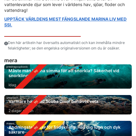
vattenlevande djur som lever i världens hav, sjöar, floder och
vattendrag!
UPPTÄCK VÄRLDENS MEST FÄNGSLANDE MARINA LIV MED
SSI.
Den här artikeln har översatts automatiskt och kan innehålla mindre
felaktigheter; se den engelska originalversionen om du är osäker.
mera
predragvuckovic
Måste man kunna simma för att snorkla? Säkerhet vid
snorkling
Idag
unsplash
Varmare hav: Vad Scuba Diver behöver veta
2 dagar sedan
mares
Andningstekniker för fridykning: Håll dig lugn och dyk
säkrare