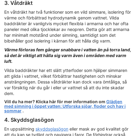
3. Våtdräkt
En våtdräkt har två funktioner som en vild simmare, isolering för
värme och förbättrad hydrodynamik genom vattnet. Vilda
baddräkter är vanligtvis mycket flexibla i armarna och har ofta
paneler med olika tjocklekar av neopren. Detta gör att armarna
har minimalt motstånd under simning, samtidigt som det
bibehåller god isolering i kärnan för att hålla dig varm.
Värme förloras fem gånger snabbare i vatten än på torra land,
så det är viktigt att hålla sig varm även i områden med varm
luft.
Vilda baddräkter har ett slätt ytterfoder som hjälper simmaren
att glida i vattnet, vilket förbättrar hastigheten och minskar
ansträngningen. Dessa våtdräkter kan dock vara ömtåliga, så
var försiktig när du går i eller ur vattnet så att du inte skadar
dem.
Vill du ha mer? Klicka här för mer information om
Glädjen
med simning i öppet vatten: Utforska sjöar, floder och hav i
sommar
.
4. Skyddsglasögon
En uppsättning
skyddsglasögon
eller mask av god kvalitet gör
att du kan se tydligt och navigera i faror. De förhindrar också