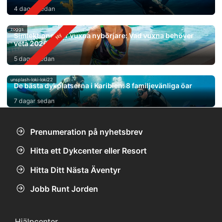
4 dagar sedan
zoggs
Simlektioner för vuxna nybörjare: Vad vuxna behöver
veta 2026
5 dagar sedan
unsplash-loki-loki22
De bästa dykplatserna i Karibien: 8 familjevänliga öar
7 dagar sedan
Prenumeration på nyhetsbrev
Hitta ett Dykcenter eller Resort
Hitta Ditt Nästa Äventyr
Jobb Runt Jorden
Hjälpcenter