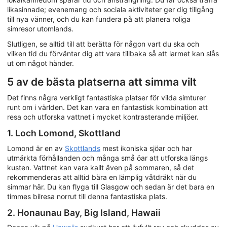
likasinnade; evenemang och sociala aktiviteter ger dig tillgång
till nya vänner, och du kan fundera på att planera roliga
simresor utomlands.
Slutligen, se alltid till att berätta för någon vart du ska och
vilken tid du förväntar dig att vara tillbaka så att larmet kan slås
ut om något händer.
5 av de bästa platserna att simma vilt
Det finns några verkligt fantastiska platser för vilda simturer
runt om i världen. Det kan vara en fantastisk kombination att
resa och utforska vattnet i mycket kontrasterande miljöer.
1. Loch Lomond, Skottland
Lomond är en av
Skottlands
mest ikoniska sjöar och har
utmärkta förhållanden och många små öar att utforska längs
kusten. Vattnet kan vara kallt även på sommaren, så det
rekommenderas att alltid bära en lämplig våtdräkt när du
simmar här. Du kan flyga till Glasgow och sedan är det bara en
timmes bilresa norrut till denna fantastiska plats.
2. Honaunau Bay, Big Island, Hawaii