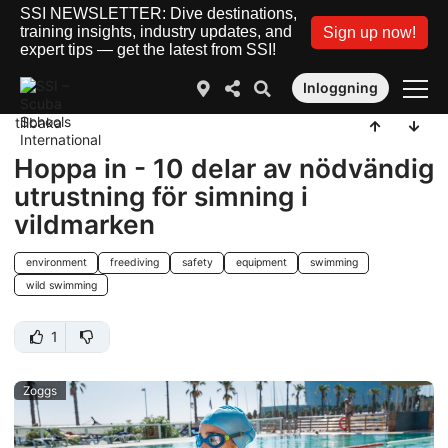
SSI NEWSLETTER: Dive destinations,
training insights, industry updates, and
Sign up now!
expert tips — get the latest from SSI!
Inloggning
tillbaka
Hoppa in - 10 delar av nödvändig
utrustning för simning i
vildmarken
environment
freediving
safety
equipment
swimming
wild swimming
1
Zoggs