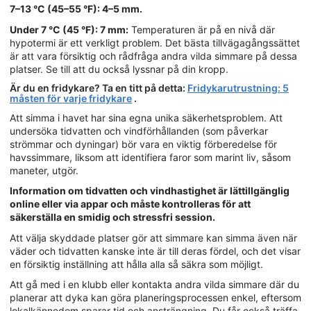
7–13 °C (45–55 °F): 4–5 mm.
Under 7 °C (45 °F): 7 mm:
Temperaturen är på en nivå där
hypotermi är ett verkligt problem. Det bästa tillvägagångssättet
är att vara försiktig och rådfråga andra vilda simmare på dessa
platser. Se till att du också lyssnar på din kropp.
Är du en fridykare? Ta en titt på detta:
Fridykarutrustning: 5
måsten för varje fridykare
.
Att simma i havet har sina egna unika säkerhetsproblem. Att
undersöka tidvatten och vindförhållanden (som påverkar
strömmar och dyningar) bör vara en viktig förberedelse för
havssimmare, liksom att identifiera faror som marint liv, såsom
maneter, utgör.
Information om tidvatten och vindhastighet är lättillgänglig
online eller via appar och måste kontrolleras för att
säkerställa en smidig och stressfri session.
Att välja skyddade platser gör att simmare kan simma även när
väder och tidvatten kanske inte är till deras fördel, och det visar
en försiktig inställning att hålla alla så säkra som möjligt.
Att gå med i en klubb eller kontakta andra vilda simmare där du
planerar att dyka kan göra planeringsprocessen enkel, eftersom
lokalkännedom sparar tid och ansträngning. Du får också träffa