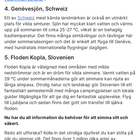
4. Genèvesjön, Schweiz
Ett av
Schweiz
mest kända landmärken är också en utmärkt
plats för vilda simturer. Sjön har mycket klart vatten och värms
upp på sommaren till cirka 25-27 °C, vilket är en behaglig
badtemperatur. Det finns många simtävlingar och tävlingar här
under sommarsäsongen och det är enkelt att flyga till Genève,
med hundratals internationella flygningar dagligen.
5. Floden Kopla, Slovenien
Floden Kopla är välsignad med områden med milda
nedströmmar och är en dröm för vilda simmare. Varmt vatten på
29 °C under sommarmånaderna gör att simmare kan njuta av
långa simpass. Otrolig natur och landskap gör Slovenien till ett
fantastiskt semestermål med många campingplatser och lokala
guider tillgängliga för att ge dig en fantastisk upplevelse. Flyg
till Ljubljana och sedan finns det gott om transfer till själva
floden.
Nu har du all information du behöver för att simma vilt och
säkert.
Redo att utforska? Kolla in det otroliga djurlivet du kan stöta på
när du simmar vilt. Det finns över 1 miljon olika arter av