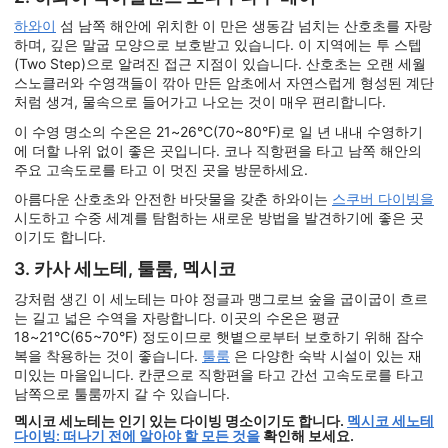
하와이
섬 남쪽 해안에 위치한 이 만은 생동감 넘치는 산호초를 자랑
하며, 깊은 말굽 모양으로 보호받고 있습니다. 이 지역에는 투 스텝
(Two Step)으로 알려진 접근 지점이 있습니다. 산호초는 오랜 세월
스노클러와 수영객들이 깎아 만든 암초에서 자연스럽게 형성된 계단
처럼 생겨, 물속으로 들어가고 나오는 것이 매우 편리합니다.
이 수영 명소의 수온은 21~26°C(70~80°F)로 일 년 내내 수영하기
에 더할 나위 없이 좋은 곳입니다. 코나 직항편을 타고 남쪽 해안의
주요 고속도로를 타고 이 멋진 곳을 방문하세요.
아름다운 산호초와 안전한 바닷물을 갖춘 하와이는
스쿠버 다이빙을
시도하고 수중 세계를 탐험하는 새로운 방법을 발견하기에 좋은 곳
이기도 합니다.
3. 카사 세노테, 툴룸, 멕시코
강처럼 생긴 이 세노테는 마야 정글과 맹그로브 숲을 굽이굽이 흐르
는 길고 넓은 수역을 자랑합니다. 이곳의 수온은 평균
18~21°C(65~70°F) 정도이므로 햇볕으로부터 보호하기 위해 잠수
복을 착용하는 것이 좋습니다.
툴룸
은 다양한 숙박 시설이 있는 재
미있는 마을입니다. 칸쿤으로 직항편을 타고 간선 고속도로를 타고
남쪽으로 툴룸까지 갈 수 있습니다.
멕시코 세노테는 인기 있는 다이빙 명소이기도 합니다.
멕시코 세노테
다이빙: 떠나기 전에 알아야 할 모든 것을
확인해 보세요.