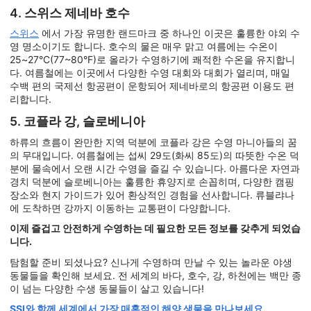
4. 스위스 제네바 호수
스위스
에서 가장 유명한 랜드마크 중 하나인 이곳은 훌륭한 야외 수
영 명소이기도 합니다. 호수의 물은 매우 맑고 여름에는 수온이
25~27°C(77~80°F)로 올라가 수영하기에 쾌적한 수온을 유지합니
다. 여름철에는 이곳에서 다양한 수영 대회와 대회가 열리며, 매일
수백 편의 국제선 항공편이 운항되어 제네바로의 항공편 이용도 편
리합니다.
5. 코플라 강, 슬로베니아
하류의 흐름이 완만한 지역 덕분에 코플라 강은 수영 마니아들의 꿈
의 무대입니다. 여름철에는 섭씨 29도(화씨 85도)의 따뜻한 수온 덕
분에 물속에서 오랜 시간 수영을 즐길 수 있습니다. 아름다운 자연과
경치 덕분에 슬로베니아는 훌륭한 휴양지로 손꼽히며, 다양한 캠핑
장소와 현지 가이드가 있어 환상적인 경험을 선사합니다. 류블랴나
에 도착하면 강까지 이동하는 교통편이 다양합니다.
이제 즐겁고 안전하게 수영하는 데 필요한 모든 정보를 갖추게 되었습
니다.
탐험할 준비 되셨나요? 신나게 수영하며 만날 수 있는 놀라운 야생
동물들을 확인해 보세요. 전 세계의 바다, 호수, 강, 하천에는 백만 종
이 넘는 다양한 수생 동물들이 살고 있습니다!
SSI와 함께 세계에서 가장 매혹적인 해양 생물을 만나보세요.