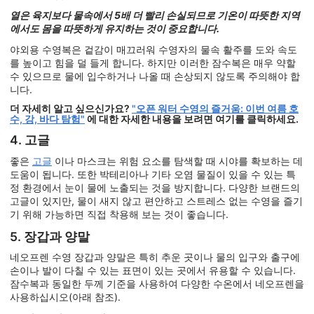
열은 육지보다 물속에서 5배 더 빨리 손실되므로 기온이 따뜻한 지역
에서도 몸을 따뜻하게 유지하는 것이 중요합니다.
야외용 수영복은 겉감이 매끄러워 수영자의 물속 활주를 도와 속도
를 높이고 힘을 덜 들게 합니다. 하지만 이러한 잠수복은 매우 약할
수 있으므로 물에 입수하거나 나올 때 손상되지 않도록 주의해야 합
니다.
더 자세히 알고 싶으신가요?
"오픈 워터 수영의 즐거움: 이번 여름 호
수, 강, 바다 탐험"
에 대한 자세한 내용을 보려면 여기를 클릭하세요.
4. 고글
좋은
고글
이나 마스크는 위험 요소를 탐색할 때 시야를 확보하는 데
도움이 됩니다. 또한 박테리아나 기타 오염 물질이 있을 수 있는 특
정 환경에서 눈이 물에 노출되는 것을 방지합니다. 다양한 브랜드의
고글이 있지만, 물이 새지 않고 편안하고 스트레스 없는 수영을 즐기
기 위해 가능하면 직접 착용해 보는 것이 좋습니다.
5. 장갑과 양말
네오프렌 수영 장갑과 양말은 특히 추운 곳이나 물의 입구와 출구에
손이나 발이 다칠 수 있는 표면이 있는 곳에서 유용할 수 있습니다.
잠수복과 동일한 두께 기준을 사용하여 다양한 수온에서 네오프렌을
사용하십시오(아래 참조).