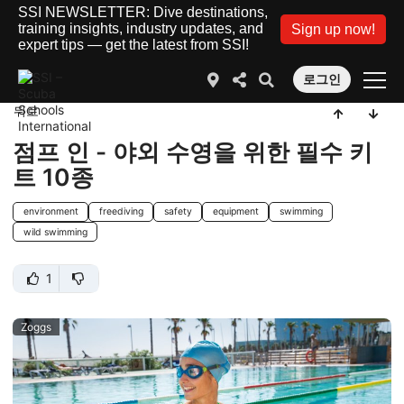
SSI NEWSLETTER: Dive destinations,
training insights, industry updates, and
Sign up now!
expert tips — get the latest from SSI!
로그인
뒤로
점프 인 - 야외 수영을 위한 필수 키
트 10종
environment
freediving
safety
equipment
swimming
wild swimming
1
Zoggs