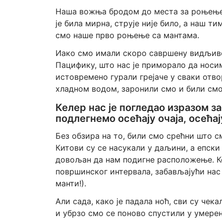
Наша вожња бродом до места за роњење 
је била мирна, струје није било, а наш т
смо наше прво роњење са мантама.
Иако смо имали скоро савршену видљивос
Пацифику, што нас је приморало да носи
истовремено гурали грејаче у сваки отв
хладном водом, заронили смо и били смо
Келер нас је погледао изразом за
подлегнемо осећају очаја, осећај
Без обзира на то, били смо срећни што см
Китови су се насукали у даљини, а епски 
довољан да нам подигне расположење. К
површинског интервала, забављајући на
манти!).
Али сада, како је падала ноћ, сви су чек
и убрзо смо се поново спустили у умерен