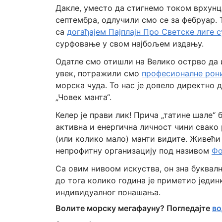
Дакле, уместо да стигнемо током врхунца
септембра, одлучили смо се за фебруар.
са
догађајем Пајплајн Про Светске лиге 
сурфовање у свом најбољем издању.
Одатле смо отишли на Велико острво да 
увек, потражили смо
професионалне рон
морска чуда. То нас је довело директно 
„Човек манта“.
Келер је прави лик! Прича „татине шале“
активна и енергична личност чини свако
(или колико мало) манти видите. Живећи
непрофитну организацију под називом
Фо
Са овим нивоом искуства, он зна буквалн
до тога колико година је приметио једин
индивидуалног понашања.
Волите морску мегафауну? Погледајте
во