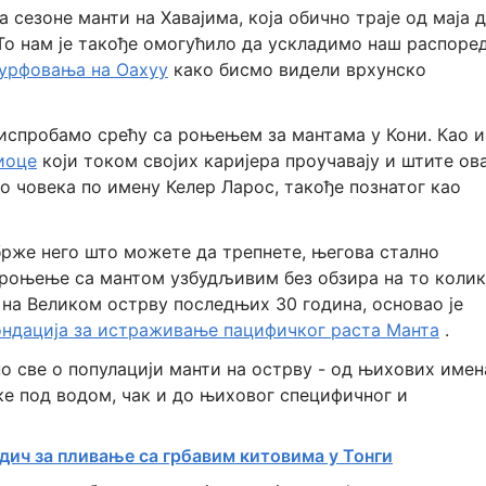
 сезоне манти на Хавајима, која обично траје од маја 
 То нам је такође омогућило да ускладимо наш распоре
сурфовања на Оахуу
како бисмо видели врхунско
испробамо срећу са роњењем за мантама у Кони. Као и
иоце
који током својих каријера проучавају и штите ов
до човека по имену Келер Ларос, такође познатог као
 брже него што можете да трепнете, његова стално
 роњење са мантом узбудљивим без обзира на то коли
 на Великом острву последњих 30 година, основао је
ндација за истраживање пацифичког раста Манта
.
о све о популацији манти на острву - од њихових имен
ке под водом, чак и до њиховог специфичног и
дич за пливање са грбавим китовима у Тонги