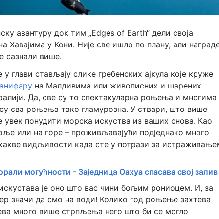
ску авантуру док тим „Edges of Earth“ дели своја
а Хавајима у Кони. Није све ишло по плану, али наград
е сазнали више.
у глави стављају слике гребенских ајкула које круже
Ханифару
на Малдивима или живописних и шарених
ралији. Да, све су то спектакуларна роњења и многима
ису сва роњења тако гламурозна. У ствари, што више
е увек понудити морска искуства из ваших снова. Као
боље или на горе – проживљавајући подједнако много
икакве видљивости када сте у потрази за истраживање
 Корали могућности - Заједница Оахуа спасава свој залив
искустава је оно што вас чини бољим рониоцем. И, за
јер значи да смо на води! Колико год роњење захтева
ева много више стрпљења него што би се могло