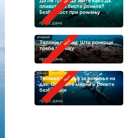
Да ли треба да знате како да
пливате да бисте ронили?
Безбедност при роњењу
пре 2 дана
unsplash
Топлији океани: Шта рониоци
треба да знају
пре 4 дана
mares
Технике дисања за роњење на
дах: Останите мирни и роните
безбедније
пре 6 дана