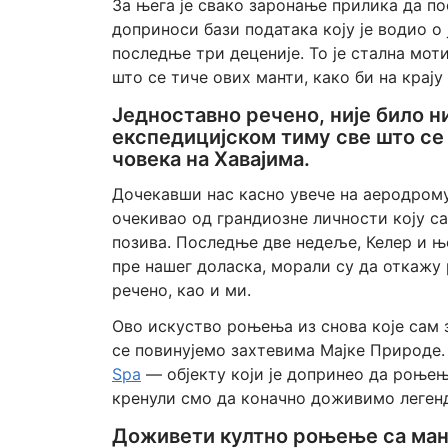
За њега је свако заронање прилика да по
доприноси бази података коју је водио о
последње три деценије. То је стална мот
што се тиче ових манти, како би на крај
Једноставно речено, није било 
експедицијском тиму све што се
човека на Хавајима.
Дочекавши нас касно увече на аеродрому
очекивао од грандиозне личности коју с
позива. Последње две недеље, Келер и њ
пре нашег доласка, морали су да откажу 
речено, као и ми.
Ово искуство роњења из снова које са
се повинујемо захтевима Мајке Природе.
Spa
— објекту који је допринео да роњењ
кренули смо да коначно доживимо леген
Доживети култно роњење са манта