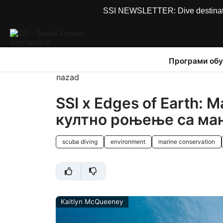
SSI NEWSLETTER: Dive destinations
Програми обу
nazad
SSI x Edges of Earth:
култно роњење са ман
scuba diving
environment
marine conservation
Kaitlyn McQueeney