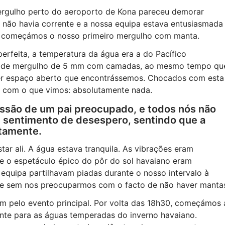
ergulho perto do aeroporto de Kona pareceu demorar
 não havia corrente e a nossa equipa estava entusiasmada
0, começámos o nosso primeiro mergulho com manta.
erfeita, a temperatura da água era a do Pacífico
atos de mergulho de 5 mm com camadas, ao mesmo tempo qu
er espaço aberto que encontrássemos. Chocados com esta
 com o que vimos: absolutamente nada.
essão de um pai preocupado, e todos nós não
 sentimento de desespero, sentindo que a
tamente.
tar ali. A água estava tranquila. As vibrações eram
 e o espetáculo épico do pôr do sol havaiano eram
a equipa partilhavam piadas durante o nosso intervalo à
 (e sem nos preocuparmos com o facto de não haver mantas
am pelo evento principal. Por volta das 18h30, começámos 
te para as águas temperadas do inverno havaiano.