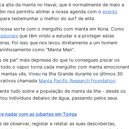
a alta da manta no Havai, que é normalmente de maio a
bém nos permitiu alinhar a nossa agenda com o
evento
para testemunhar o melhor do surf de elite.
r a nossa sorte com o mergulho com manta em Kona. Como
ssionais
que têm vindo a estudar e a proteger estas
eiras. Foi isso que nos levou diretamente a um homem
arinhosamente como "Manta Man".
 de pai" mais depressa do que tu consegues piscar os
 a todo o vapor torna cada mergulho com manta emocionant
mantas vês. Viveu na Ilha Grande durante os últimos 30
ucrativos chamada
Manta Pacific Research Foundation
.
mente tudo sobre a população de manta da ilha - desde os
tou indivíduos debaixo de água, passando pelos seus
ra nadar com as jubartes em Tonga
de observar, registar e relatar as suas descobertas,