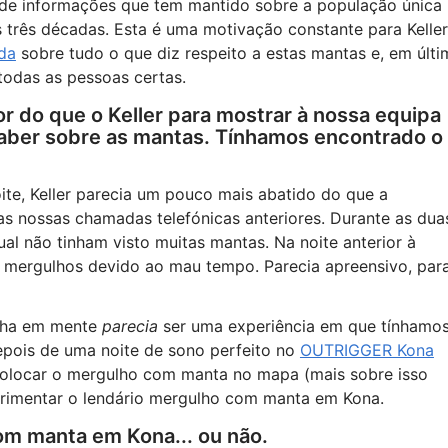
de informações que tem mantido sobre a população única
 três décadas. Esta é uma motivação constante para Keller
da
sobre tudo o que diz respeito a estas mantas e, em últi
todas as pessoas certas.
 do que o Keller para mostrar à nossa equipa
saber sobre as mantas. Tínhamos encontrado o
ite, Keller parecia um pouco mais abatido do que a
s nossas chamadas telefónicas anteriores. Durante as dua
ual não tinham visto muitas mantas. Na noite anterior à
s mergulhos devido ao mau tempo. Parecia apreensivo, par
inha em mente
parecia
ser uma experiência em que tínhamo
epois de uma noite de sono perfeito no
OUTRIGGER Kona
colocar o mergulho com manta no mapa (mais sobre isso
erimentar o lendário mergulho com manta em Kona.
om manta em Kona... ou não.