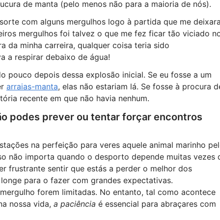
ucura de manta (pelo menos não para a maioria de nós).
 sorte com alguns mergulhos logo à partida que me deixar
ros mergulhos foi talvez o que me fez ficar tão viciado n
a da minha carreira, qualquer coisa teria sido
va a respirar debaixo de água!
o pouco depois dessa explosão inicial. Se eu fosse a um
er
arraias-manta
, elas não estariam lá. Se fosse à procura d
stória recente em que não havia nenhum.
o podes prever ou tentar forçar encontros
 estações na perfeição para veres aquele animal marinho pe
sso não importa quando o desporto depende muitas vezes 
r frustrante sentir que estás a perder o melhor dos
 longe para o fazer com grandes expectativas.
mergulho forem limitadas. No entanto, tal como acontece
na nossa vida,
a paciência
é essencial para abraçares com