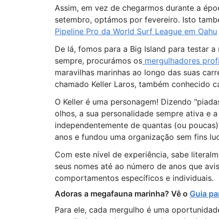
Assim, em vez de chegarmos durante a époc
setembro, optámos por fevereiro. Isto tam
Pipeline Pro da World Surf League em Oahu
De lá, fomos para a Big Island para testa
sempre, procurámos os
mergulhadores profi
maravilhas marinhas ao longo das suas carr
chamado Keller Laros, também conhecido c
O Keller é uma personagem! Dizendo "piadas
olhos, a sua personalidade sempre ativa e
independentemente de quantas (ou poucas) 
anos e fundou uma organização sem fins l
Com este nível de experiência, sabe literal
seus nomes até ao número de anos que avis
comportamentos específicos e individuais.
Adoras a megafauna marinha? Vê o
Guia pa
Para ele, cada mergulho é uma oportunidade 