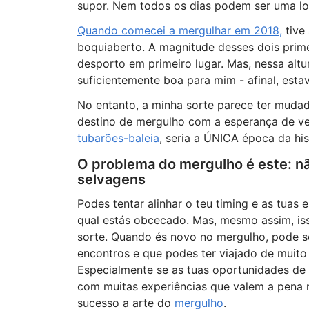
supor. Nem todos os dias podem ser uma lo
Quando comecei a mergulhar em 2018,
tive
boquiaberto. A magnitude desses dois primei
desporto em primeiro lugar. Mas, nessa altur
suficientemente boa para mim - afinal, esta
No entanto, a minha sorte parece ter mudad
destino de mergulho com a esperança de v
tubarões-baleia
, seria a ÚNICA época da hi
O problema do mergulho é este: nã
selvagens
Podes tentar alinhar o teu timing e as tuas
qual estás obcecado. Mas, mesmo assim, i
sorte. Quando és novo no mergulho, pode se
encontros e que podes ter viajado de muito
Especialmente se as tuas oportunidades de 
com muitas experiências que valem a pena 
sucesso a arte do
mergulho
.