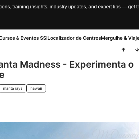
, training insights, industry updates, and expert tips — get th
Cursos & Eventos SSI
Localizador de Centros
Mergulhe & Viaj
Manta Madness - Experimenta o
e
manta rays
hawaii