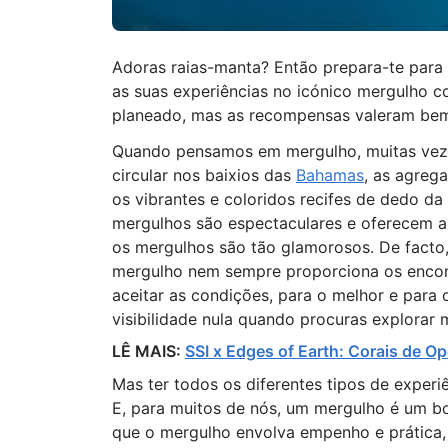
Adoras raias-manta? Então prepara-te para a
as suas experiências no icónico mergulho
planeado, mas as recompensas valeram bem 
Quando pensamos em mergulho, muitas veze
circular nos baixios das
Bahamas
, as agreg
os vibrantes e coloridos recifes de dedo da
mergulhos são espectaculares e oferecem a
os mergulhos são tão glamorosos. De facto
mergulho nem sempre proporciona os encon
aceitar as condições, para o melhor e para
visibilidade nula quando procuras explorar
LÊ MAIS:
SSI x Edges of Earth: Corais de O
Mas ter todos os diferentes tipos de experi
E, para muitos de nós, um mergulho é um bo
que o mergulho envolva empenho e prática,