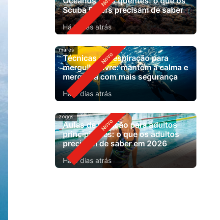
Oceanos mais quentes: o que os
Scuba Divers precisam de saber
Há 3 dias atrás
mares
Técnicas de respiração para
mergulho livre: mantém a calma e
mergulha com mais segurança
Há 5 dias atrás
zoggs
Aulas de natação para adultos
principiantes: o que os adultos
precisam de saber em 2026
Há 6 dias atrás