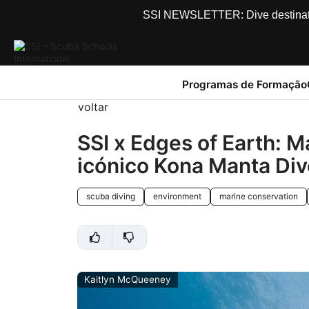
SSI NEWSLETTER: Dive destinations
Programas de Formação
voltar
SSI x Edges of Earth: 
icónico Kona Manta Div
scuba diving
environment
marine conservation
Kaitlyn McQueeney