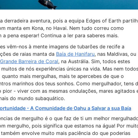
 derradeira aventura, pois a equipa Edges of Earth partil
 com manta em Kona, no Havai. Nem tudo correu como
a pena esperar! Continua a ler para saberes mais.
s vêm-nos à mente imagens de tubarões de recife a
ações de raias manta da
Baía de Hanifaru
, nas Maldivas, ou
Grande Barreira de Coral
, na Austrália. Sim, todos estes
 muitos de nós experiências únicas na vida. Mas nem todo
, quanto mais mergulhas, mais te apercebes de que o
tros marinhos dos teus sonhos. Como mergulhador, tens 
 o pior - viver com as mesmas ondulações, mares agitados 
 mais do mundo subaquático.
portunidade - A Comunidade de Oahu a Salvar a sua Baía
ências de mergulho é o que faz de ti um melhor mergulhado
m mergulho, pois significa que estamos na água! Por muit
 também envolve muito mais paciência do que poderias