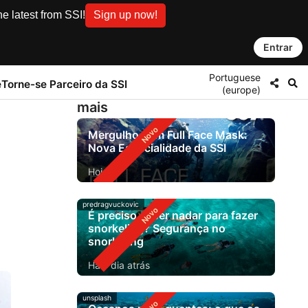
e latest from SSI!
Sign up now!
Entrar
Portuguese
e
Torne-se Parceiro da SSI
(europe)
mais
Mergulho com Full Face Mask:
Nova Especialidade da SSI
Hoje
predragvuckovic
É preciso saber nadar para fazer
snorkeling? Segurança no
snorkeling
Há 1 dia atrás
unsplash