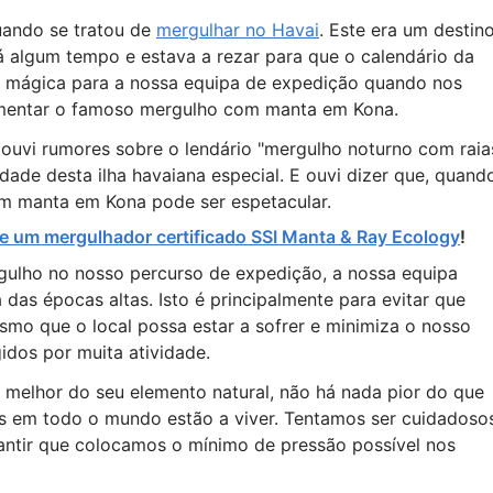
uando se tratou de
mergulhar no Havai
. Este era um destin
á algum tempo e estava a rezar para que o calendário da
a mágica para a nossa equipa de expedição quando nos
imentar o famoso mergulho com manta em Kona.
ouvi rumores sobre o lendário "mergulho noturno com raia
idade desta ilha havaiana especial. E ouvi dizer que, quand
om manta em Kona pode ser espetacular.
e um mergulhador certificado SSI Manta & Ray Ecology
!
rgulho no nosso percurso de expedição, a nossa equipa
das épocas altas. Isto é principalmente para evitar que
smo que o local possa estar a sofrer e minimiza o nosso
dos por muita atividade.
 melhor do seu elemento natural, não há nada pior do que
is em todo o mundo estão a viver. Tentamos ser cuidadoso
antir que colocamos o mínimo de pressão possível nos