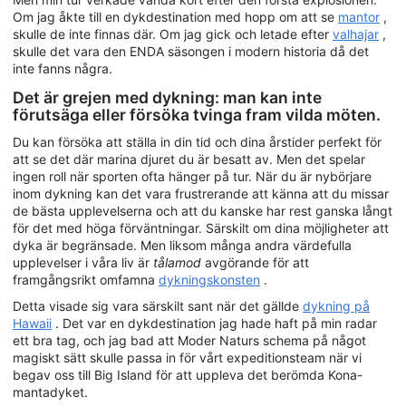
Om jag åkte till en dykdestination med hopp om att se
mantor
,
skulle de inte finnas där. Om jag gick och letade efter
valhajar
,
skulle det vara den ENDA säsongen i modern historia då det
inte fanns några.
Det är grejen med dykning: man kan inte
förutsäga eller försöka tvinga fram vilda möten.
Du kan försöka att ställa in din tid och dina årstider perfekt för
att se det där marina djuret du är besatt av. Men det spelar
ingen roll när sporten ofta hänger på tur. När du är nybörjare
inom dykning kan det vara frustrerande att känna att du missar
de bästa upplevelserna och att du kanske har rest ganska långt
för det med höga förväntningar. Särskilt om dina möjligheter att
dyka är begränsade. Men liksom många andra värdefulla
upplevelser i våra liv är
tålamod
avgörande för att
framgångsrikt omfamna
dykningskonsten
.
Detta visade sig vara särskilt sant när det gällde
dykning på
Hawaii
. Det var en dykdestination jag hade haft på min radar
ett bra tag, och jag bad att Moder Naturs schema på något
magiskt sätt skulle passa in för vårt expeditionsteam när vi
begav oss till Big Island för att uppleva det berömda Kona-
mantadyket.