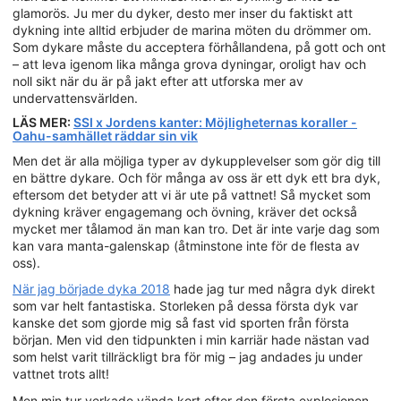
glamorös. Ju mer du dyker, desto mer inser du faktiskt att
dykning inte alltid erbjuder de marina möten du drömmer om.
Som dykare måste du acceptera förhållandena, på gott och ont
– att leva igenom lika många grova dyningar, oroligt hav och
noll sikt när du är på jakt efter att utforska mer av
undervattensvärlden.
LÄS MER:
SSI x Jordens kanter: Möjligheternas koraller -
Oahu-samhället räddar sin vik
Men det är alla möjliga typer av dykupplevelser som gör dig till
en bättre dykare. Och för många av oss är ett dyk ett bra dyk,
eftersom det betyder att vi är ute på vattnet! Så mycket som
dykning kräver engagemang och övning, kräver det också
mycket mer tålamod än man kan tro. Det är inte varje dag som
kan vara manta-galenskap (åtminstone inte för de flesta av
oss).
När jag började dyka 2018
hade jag tur med några dyk direkt
som var helt fantastiska. Storleken på dessa första dyk var
kanske det som gjorde mig så fast vid sporten från första
början. Men vid den tidpunkten i min karriär hade nästan vad
som helst varit tillräckligt bra för mig – jag andades ju under
vattnet trots allt!
Men min tur verkade vända kort efter den första explosionen.