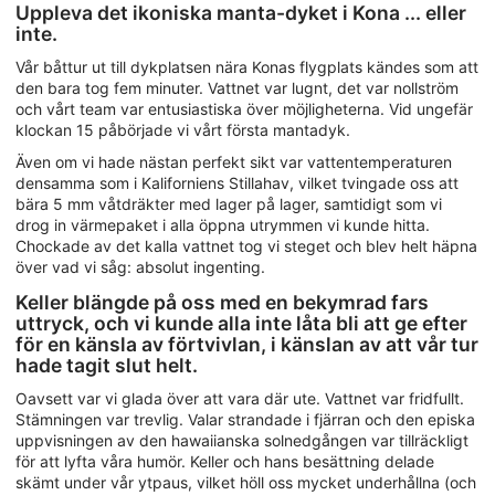
Uppleva det ikoniska manta-dyket i Kona ... eller
inte.
Vår båttur ut till dykplatsen nära Konas flygplats kändes som att
den bara tog fem minuter. Vattnet var lugnt, det var nollström
och vårt team var entusiastiska över möjligheterna. Vid ungefär
klockan 15 påbörjade vi vårt första mantadyk.
Även om vi hade nästan perfekt sikt var vattentemperaturen
densamma som i Kaliforniens Stillahav, vilket tvingade oss att
bära 5 mm våtdräkter med lager på lager, samtidigt som vi
drog in värmepaket i alla öppna utrymmen vi kunde hitta.
Chockade av det kalla vattnet tog vi steget och blev helt häpna
över vad vi såg: absolut ingenting.
Keller blängde på oss med en bekymrad fars
uttryck, och vi kunde alla inte låta bli att ge efter
för en känsla av förtvivlan, i känslan av att vår tur
hade tagit slut helt.
Oavsett var vi glada över att vara där ute. Vattnet var fridfullt.
Stämningen var trevlig. Valar strandade i fjärran och den episka
uppvisningen av den hawaiianska solnedgången var tillräckligt
för att lyfta våra humör. Keller och hans besättning delade
skämt under vår ytpaus, vilket höll oss mycket underhållna (och