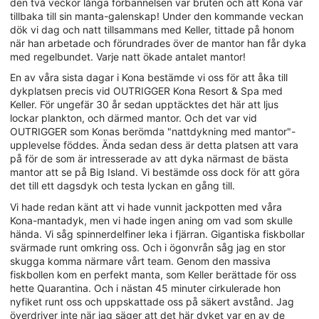
den två veckor långa förbannelsen var bruten och att Kona var
tillbaka till sin manta-galenskap! Under den kommande veckan
dök vi dag och natt tillsammans med Keller, tittade på honom
när han arbetade och förundrades över de mantor han får dyka
med regelbundet. Varje natt ökade antalet mantor!
En av våra sista dagar i Kona bestämde vi oss för att åka till
dykplatsen precis vid OUTRIGGER Kona Resort & Spa med
Keller. För ungefär 30 år sedan upptäcktes det här att ljus
lockar plankton, och därmed mantor. Och det var vid
OUTRIGGER som Konas berömda "nattdykning med mantor"-
upplevelse föddes. Ända sedan dess är detta platsen att vara
på för de som är intresserade av att dyka närmast de bästa
mantor att se på Big Island. Vi bestämde oss dock för att göra
det till ett dagsdyk och testa lyckan en gång till.
Vi hade redan känt att vi hade vunnit jackpotten med våra
Kona-mantadyk, men vi hade ingen aning om vad som skulle
hända. Vi såg spinnerdelfiner leka i fjärran. Gigantiska fiskbollar
svärmade runt omkring oss. Och i ögonvrån såg jag en stor
skugga komma närmare vårt team. Genom den massiva
fiskbollen kom en perfekt manta, som Keller berättade för oss
hette Quarantina. Och i nästan 45 minuter cirkulerade hon
nyfiket runt oss och uppskattade oss på säkert avstånd. Jag
överdriver inte när jag säger att det här dyket var en av de