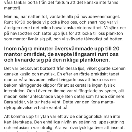
våra tankar borta från det faktum att det kanske inte fanns
mantor!).
Men nu, när natten föll, väntade alla på huvudevenemanget.
Runt 18:30 började vi plocka ihop oss, och snart nog var vi
återigen nere i det milda hawaiianska vintervattnet. Vi sjönk ner
på havsbotten och satte upp ljus för att locka till oss plankton
som mantor livnär sig på, och vi svävade tålmodigt på botten.
Inom några minuter översvämmade upp till 20
mantor området, de svepte långsamt runt oss
och livnärde sig på den rikliga planktonen.
Det var becksvart bortsett från dessa ljus, vilket gjorde scenen
ganska kuslig och mystisk. En efter en rörde praktiskt taget
mantor våra huvuden, vilket tvingade oss att huka oss ner
bakom närliggande klippor för att säkerställa ingen fysisk
interaktion. Och i över en timme var vi fängslade av synen, allt
medan Keller antecknade varje liten detalj som hände där nere.
Bara sådär, vår tur hade vänt. Detta var den Kona manta-
dykupplevelse vi hade väntat på.
Att komma upp till ytan var ett av de där ögonblick man inte
kan återskapa. Den enhälliga nivån av spänning, uppskattning
och entusiasm var otrolig. Alla var överlyckliga över att inse att