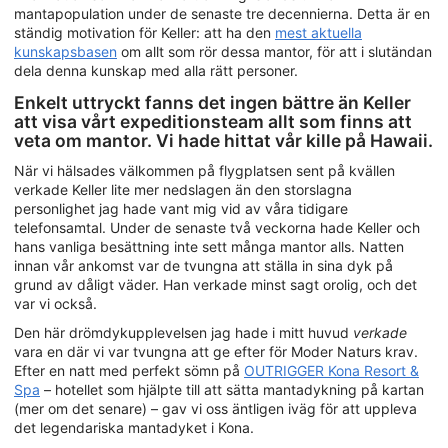
mantapopulation under de senaste tre decennierna. Detta är en
ständig motivation för Keller: att ha den
mest aktuella
kunskapsbasen
om allt som rör dessa mantor, för att i slutändan
dela denna kunskap med alla rätt personer.
Enkelt uttryckt fanns det ingen bättre än Keller
att visa vårt expeditionsteam allt som finns att
veta om mantor. Vi hade hittat vår kille på Hawaii.
När vi hälsades välkommen på flygplatsen sent på kvällen
verkade Keller lite mer nedslagen än den storslagna
personlighet jag hade vant mig vid av våra tidigare
telefonsamtal. Under de senaste två veckorna hade Keller och
hans vanliga besättning inte sett många mantor alls. Natten
innan vår ankomst var de tvungna att ställa in sina dyk på
grund av dåligt väder. Han verkade minst sagt orolig, och det
var vi också.
Den här drömdykupplevelsen jag hade i mitt huvud
verkade
vara en där vi var tvungna att ge efter för Moder Naturs krav.
Efter en natt med perfekt sömn på
OUTRIGGER Kona Resort &
Spa
– hotellet som hjälpte till att sätta mantadykning på kartan
(mer om det senare) – gav vi oss äntligen iväg för att uppleva
det legendariska mantadyket i Kona.