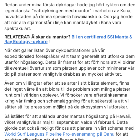
Redan under mina första dykdagar hade jag hört rykten om den
legendariska "nattdykningen med mantor" i närheten av Kona,
huvudstaden på denna speciella hawaiianska ö. Och jag hörde
att när alla stjärnor står i linje kan mantadyket i Kona vara
spektakulärt.
RELATERAT: Älskar du mantor?
Bli en certifierad SSI Manta &
Ray Ecology-dykare
!
När det gäller listan över dykdestinationer på vår
expeditionsled förespråkar vårt team generellt att utforska dem
utanför högsäsong. Detta är främst för att förhindra att vi bidrar
till eventuell överturism som platsen upplever och minimerar vår
tid på platser som vanligtvis drabbas av mycket aktivitet.
Även om vi längtar efter att se arter i sitt bästa element, finns
det inget värre än att bidra till de problem som många platser
runt om i världen upplever. Vi försöker vara eftertänksamma
kring vår timing och schemaläggning för att säkerställa att vi
sätter så lite press som möjligt på de ekosystem vi utforskar.
Så istället för att anlända under mantas högsäsong på Hawaii,
vilket vanligtvis är maj till september, valde vi februari. Detta
gjorde det också möjligt för oss att planera in vårt schema med
World Surf Leagues Pipeline Pro-evenemang på Oahu
för att
bevittna elitsurfing när det är som bäst.