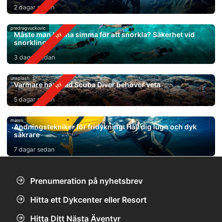
2 dagar sedan
predragvuckovic
Måste man kunna simma för att snorkla? Säkerhet vid
snorkling
3 dagar sedan
unsplash
Varmare hav: Vad Scuba Diver behöver veta
5 dagar sedan
mares
Andningstekniker för fridykning: Håll dig lugn och dyk
säkrare
7 dagar sedan
Prenumeration på nyhetsbrev
Hitta ett Dykcenter eller Resort
Hitta Ditt Nästa Äventyr