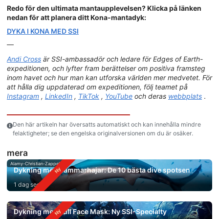
Redo för den ultimata mantaupplevelsen? Klicka på länken
nedan för att planera ditt Kona-mantadyk:
DYKA I KONA MED SSI
—
Andi Cross
är SSI-ambassadör och ledare för Edges of Earth-
expeditionen, och lyfter fram berättelser om positiva framsteg
inom havet och hur man kan utforska världen mer medvetet. För
att hålla dig uppdaterad om expeditionen, följ teamet på
Instagram
,
LinkedIn
,
TikTok
,
YouTube
och deras
webbplats
.
Den här artikeln har översatts automatiskt och kan innehålla mindre
felaktigheter; se den engelska originalversionen om du är osäker.
mera
Alamy-Christian-Zappel
Dykning med hammarhajar: De 10 bästa dive spotsen
1 dag sedan
Dykning med Full Face Mask: Ny SSI-Specialty