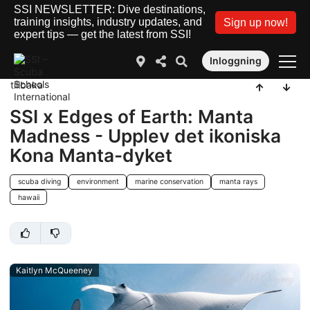
SSI NEWSLETTER: Dive destinations,
training insights, industry updates, and
Sign up now!
expert tips — get the latest from SSI!
Inloggning
tillbaka
SSI x Edges of Earth: Manta
Madness - Upplev det ikoniska
Kona Manta-dyket
scuba diving
environment
marine conservation
manta rays
hawaii
Kaitlyn McQueeney