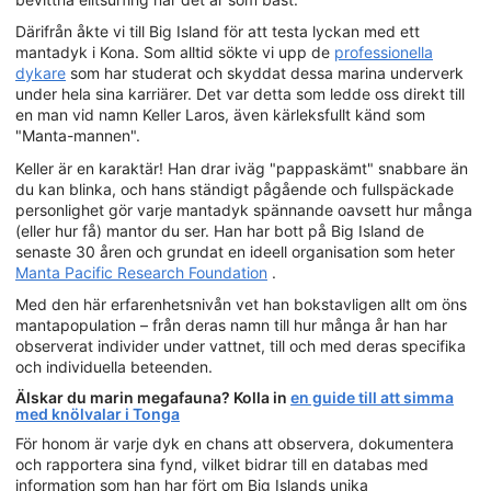
Därifrån åkte vi till Big Island för att testa lyckan med ett
mantadyk i Kona. Som alltid sökte vi upp de
professionella
dykare
som har studerat och skyddat dessa marina underverk
under hela sina karriärer. Det var detta som ledde oss direkt till
en man vid namn Keller Laros, även kärleksfullt känd som
"Manta-mannen".
Keller är en karaktär! Han drar iväg "pappaskämt" snabbare än
du kan blinka, och hans ständigt pågående och fullspäckade
personlighet gör varje mantadyk spännande oavsett hur många
(eller hur få) mantor du ser. Han har bott på Big Island de
senaste 30 åren och grundat en ideell organisation som heter
Manta Pacific Research Foundation
.
Med den här erfarenhetsnivån vet han bokstavligen allt om öns
mantapopulation – från deras namn till hur många år han har
observerat individer under vattnet, till och med deras specifika
och individuella beteenden.
Älskar du marin megafauna? Kolla in
en guide till att simma
med knölvalar i Tonga
För honom är varje dyk en chans att observera, dokumentera
och rapportera sina fynd, vilket bidrar till en databas med
information som han har fört om Big Islands unika