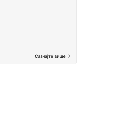
СФ2, ЈЈ, Посеидон, АП
Инспиратион, Присм 2 или рЕво
ребреатхер. Започните роњење са
ребреатхером већ данас!
Сазнајте више