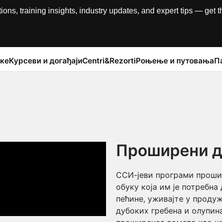
, training insights, industry updates, and expert tips — get th
ке
Курсеви и догађаји
Centri&Rezorti
Роњење и путовања
П
Проширени д
ССИ-јеви програми проши
обуку која им је потребн
пећине, уживајте у прод
дубоких гребена и олупин