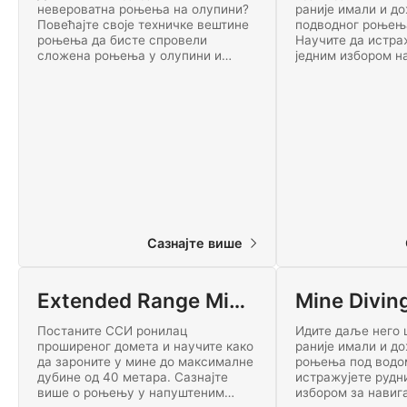
невероватна роњења на олупини?
раније имали и д
Повећајте своје техничке вештине
подводног роњењ
роњења да бисте спровели
Научите да истра
сложена роњења у олупини и
једним избором н
придружите се елитним светским
програму ССИ Цав
рониоцима за истраживање.
Придружите се у
Започните ССИ Тецхницал Врецк
техничког роњења
Дивер сертификацију данас!
Сазнајте више
Extended Range Mine Diving
Mine Divin
Постаните ССИ ронилац
Идите даље него 
проширеног домета и научите како
раније имали и д
да зароните у мине до максималне
роњења под водом
дубине од 40 метара. Сазнајте
истражујете рудн
више о роњењу у напуштеним
избором за навиг