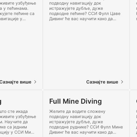
оживите узбуђење
подводну навигацију док
а у пећинама.
истражујете дубље, дуже
жујете пећине са
подводне пећине? ССИ Фулл Цаве
авигације у
Дивинг ће вас научити како да
е Дивинг.
безбедно истражите неке од
збудљивом свету
најдубљих пећина на свету.
 данас!
Започните обуку за напредно
роњење у пећинама већ данас!
Сазнајте више
Сазнајте више
g
Full Mine Diving
што сте икада
Желите да водите сложену
оживите узбуђење
подводну навигацију док
. Научите да
истражујете дубље, дуже
ике са једним
подводне руднике? ССИ Фулл Мине
ацију у ССИ Мине
Дивинг ће вас научити како да