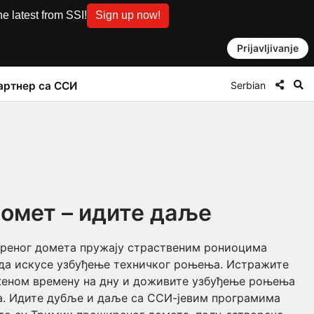
e latest from SSI!
Sign up now!
Prijavljivanje
Serbian
артнер са ССИ
омет – идите даље
реног домета пружају страственим рониоцима
а да искусе узбуђење техничког роњења. Истражите
уженом времену на дну и доживите узбуђење роњења
а. Идите дубље и даље са ССИ-јевим програмима