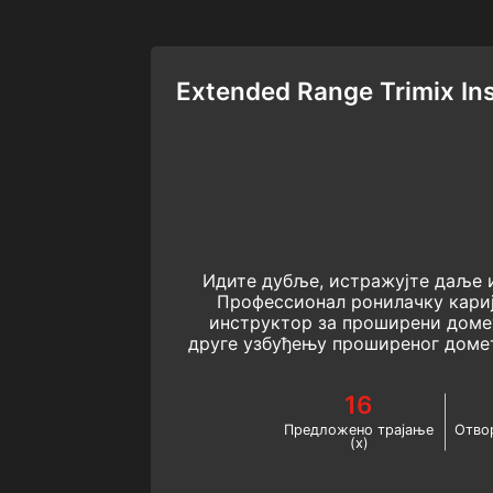
Extended Range Trimix Ins
Идите дубље, истражујте даље и
Профессионал ронилачку кари
инструктор за проширени доме
друге узбуђењу проширеног домет
техничког роњења на 
16
Предложено трајање
Отвор
(х)