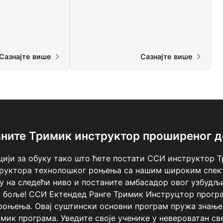
Сазнајте више
Сазнајте више
ните Тримик инструктор проширеног 
цији за обуку тако што ћете постати ССИ инструктор 
труктора технолошког роњења са нашим широким спек
у на следећи ниво и постаните амбасадор овог узбудљ
 боље! ССИ Ектендед Ранге Тримик Инструцтор програ
 роњења. Овај суштински основни програм пружа знање,
ик програма. Уведите своје ученике у невероватан св