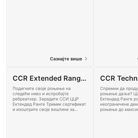
рудницима у овом узбудљивом
Дивинг програму.
курсу. Започните овај узбудљиви
узбудљивом свету
ССИ курс роњења у руднику
роњења данас!
проширеног домета онлајн данас!
Сазнајте више
CCR Extended Range Trimix
Подигните своје роњење на
Спремни да проду
следећи ниво и испробајте
роњење даље? Ц
ребреатхер. Зарадите ССИ ЦЦР
Ектендед Ранге р
Ектендед Ранге Тримик сертификат
неограничене дек
и изоштрите своје вештине за
роњење до макси
обављање декомпресијских
60 метара корист
роњења користећи рЕво, ЈЈ, АП
затвореног круга. 
Инспиратион, Посеидон, Присм 2
најузбудљивијих 
или СФ2 ЦЦР. Започните онлајн
сертификације до
већ данас!