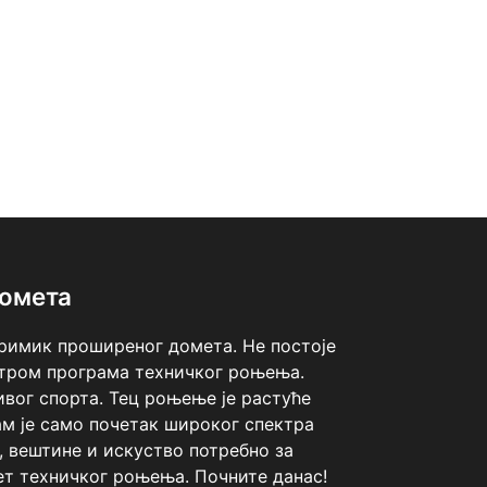
домета
Тримик проширеног домета. Не постоје
тром програма техничког роњења.
ивог спорта. Тец роњење је растуће
м је само почетак широког спектра
 вештине и искуство потребно за
ет техничког роњења. Почните данас!