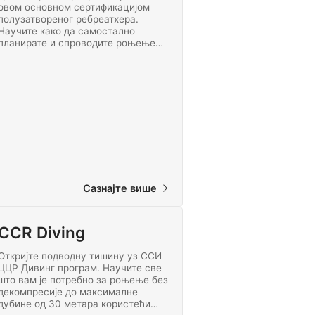
овом основном сертификацијом
полузатвореног ребреатхера.
Научите како да самостално
планирате и спроводите роњење
без декомпресије до максималне
дубине од 30 метара користећи
Марес Хоризон ребреатхер.
Сазнајте више
CCR Diving
Откријте подводну тишину уз ССИ
ЦЦР Дивинг програм. Научите све
што вам је потребно за роњење без
декомпресије до максималне
дубине од 30 метара користећи