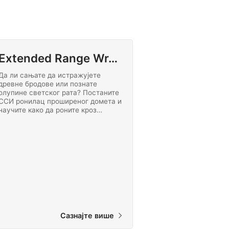
Extended Range Wreck Diving
Да ли сањате да истражујете
древне бродове или познате
олупине светског рата? Постаните
ССИ ронилац проширеног домета и
научите како да роните кроз
олупине до максималне дубине од
40 метара. Започните овај
узбудљиви ССИ напредни курс
роњења на олупини онлајн данас!
Сазнајте више