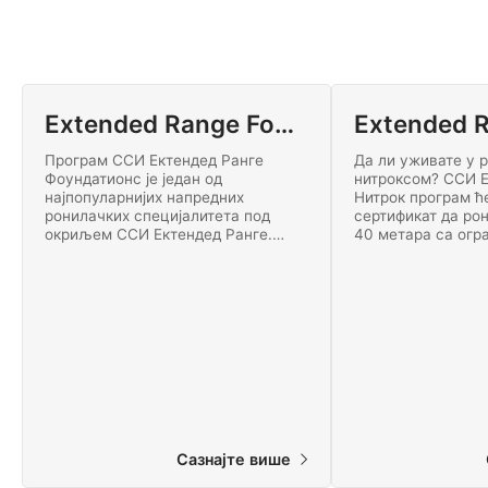
Extended Range Foundations
Програм ССИ Ектендед Ранге
Да ли уживате у 
Фоундатионс је један од
нитроксом? ССИ Е
најпопуларнијих напредних
Нитрок програм ћ
ронилачких специјалитета под
сертификат да рон
окриљем ССИ Ектендед Ранге.
40 метара са огр
Пружа вам окружење за
декомпресијом до
радионицу да побољшате своје
нитроксом. Почнит
ронилачке вештине на високом
нивоу.
Сазнајте више