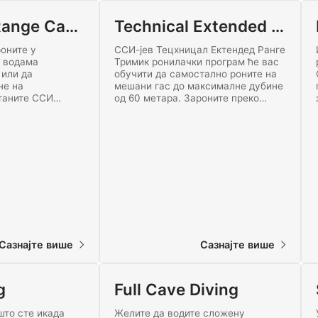
Extended Range Cavern Diving
Technical Extended Range Trimix
роните у
ССИ-јев Тецхницал Ектендед Ранге
м водама
Тримик ронилачки програм ће вас
 или да
обучити да самостално роните на
не на
мешани гас до максималне дубине
таните ССИ
од 60 метара. Зароните преко
ог домета и
границе без декомпресије са овом
ње остављања
високо техничком, узбудљивом
па површини иза
сертификацијом.
ајн данас!
Сазнајте више
Сазнајте више
g
Full Cave Diving
што сте икада
Желите да водите сложену