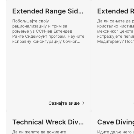
Extended Range Sidemount
Побољшајте своју
Да ли сањате да 
рационализацију и трим за
кристално чисти
роњење уз ССИ-јев Ектендед
мексичког ценота
Ранге Сидемоунт програм. Научите
истражујете пећи
исправну конфигурацију бочног
Медитерану? Пос
монтирања и технике за ефикасно
ронилац проширен
и ефикасно роњење са
откријте узбуђе
вишестепеним цилиндрима.
директног присту
Почните данас!
себе! Почните онл
Сазнајте више
Technical Wreck Diving
Cave Divin
Да ли желите да доживите
Идите даље него 