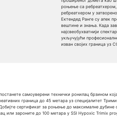
проширеног домета као ш
роњење са ребреатхером,
ребреатхером у затворено
Ектендед Ранге су апек пр
вештине и знања. Када за
најсвеобухватнији спекта
укључујући професионалн
изван својих граница уз 
 постанете самоуверени технички ронилац брзином кој
реативних граница до 45 метара уз специјалитет Трими
Добијте сертификат за роњење до максималне дубине 
ац или зароните до 100 метара у SSI Hypoxic Trimix pro