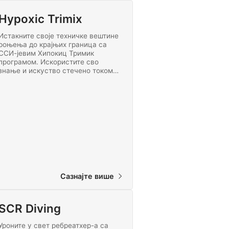
Hypoxic Trimix
Истакните своје техничке вештине
роњења до крајњих граница са
ССИ-јевим Хипокиц Тримик
програмом. Искористите сво
знање и искуство стечено током
претходне напредне обуке роњења
да бисте отишли на врхунски
декомпресијски зарон. Започните
дубоко тримикс роњење данас!
Сазнајте више
SCR Diving
Уроните у свет ребреатхер-а са