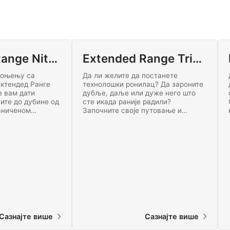
Extended Range Nitrox Diving
Extended Range Trimix
роњењу са
Да ли желите да постанете
ктендед Ранге
технолошки ронилац? Да зароните
е вам дати
дубље, даље или дуже него што
ите до дубине од
сте икада раније радили?
аниченом
Започните своје путовање и
к роните са
проширите свој домет уз ССИ
е онлајн данас!
Ектендед Ранге Тримик програм
сертификације ронилаца.
Сазнајте више
Сазнајте више