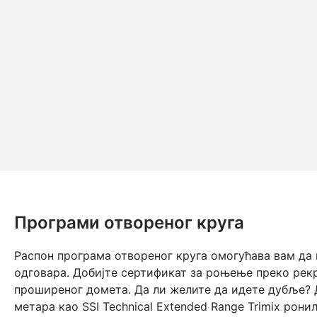
Програми отвореног круга
Распон програма отвореног круга омогућава вам да
одговара. Добијте сертификат за роњење преко рек
проширеног домета. Да ли желите да идете дубље? 
метара као SSI Technical Extended Range Trimix ронил