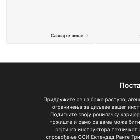
Сазнајте више
Поста
Придружите се најбрже растућој аген
ограничења за циљеве вашег инс
Подигните своју ронилачку каријер
тржиште и само са вама може бити
рејтинга инструктора техничког
спровођење ССИ Ектендед Ранге Трим