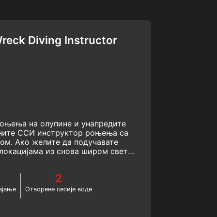
eck Diving Instructor
оњења на олупине и унапредите
аните ССИ инструктор роњења са
м. Ако желите да подучавате
локацијама из снова широм света,
да то урадите. Започните овај ССИ
 на олупине већ данас!
2
ајање
Отворене сесије воде