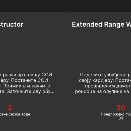
tructor
Extended Range Wr
 развијајте своју ССИ
Поделите узбуђење р
јеру. Постаните ССИ
своју каријеру. Пост
т Тримик-а и научите
проширеним домето
а. Започните ову обуку
рониоце на олупине на 
мрежи данас!
ово је најбољи начин 
курс роњења
2
20
ене сесије воде
Предложено тр
(х)