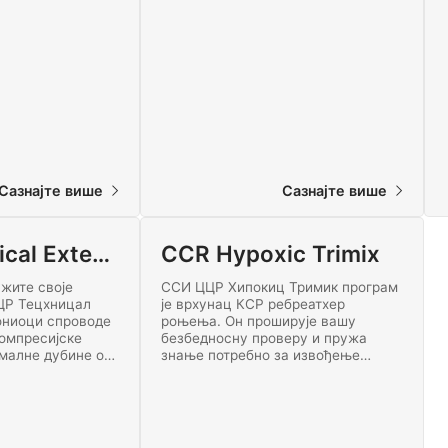
 Придружите се
безбедно истражите неке од
 техничког
највећих рудника на свету.
Започните обуку за напредна
роњења у руднику већ данас!
Сазнајте више
Сазнајте више
CCR Technical Extended Range
CCR Hypoxic Trimix
жите своје
ССИ ЦЦР Хипокиц Тримик програм
ЦР Тецхницал
је врхунац КСР ребреатхер
ониоци спроводе
роњења. Он проширује вашу
омпресијске
безбедносну проверу и пружа
малне дубине од
знање потребно за извођење
ећи ребреатхер
неограничених декомпресијских
Ово је један од
роњења до максималне дубине од
ССИ програма
100 метара помоћу ребреатхера са
ступних.
затвореним кругом.