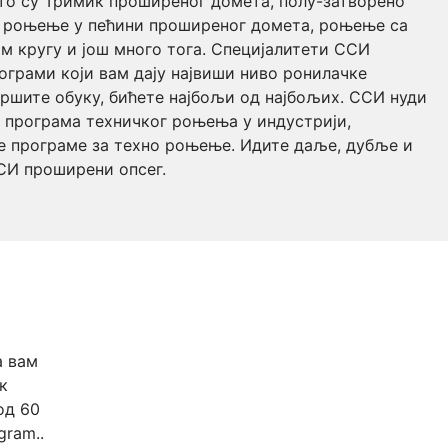
то су Тримик проширеног домета, полу-затворено
 роњење у пећини проширеног домета, роњење са
м кругу и још много тога. Специјалитети ССИ
ограми који вам дају највиши ниво ронилачке
вршите обуку, бићете најбољи од најбољих. ССИ нуди
р програма техничког роњења у индустрији,
е програме за техно роњење. Идите даље, дубље и
ССИ проширени опсег.
а вам
к
од 60
gram..