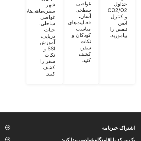
غواصی
جداول
شهر
سطحی
CO2/O2
سفره‌ماهی‌ها،
آسان،
و کنترل
غواصی
فعالیت‌های
ایمن
ساحلی،
مناسب
تنفس را
حیات
کودکان و
بیاموزید.
دریایی،
نکات
آموزش
سفر،
SSI و
کشف
نکات
کنید.
سفر را
کشف
کنید.
اشتراک خبرنامه
یک مرکز یا اقامتگاه غواصی پیدا کنید