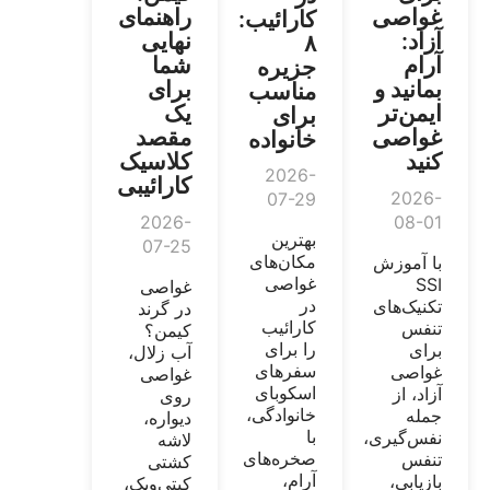
غواصی
راهنمای
کارائیب:
آزاد:
نهایی
۸
آرام
شما
جزیره
بمانید و
برای
مناسب
ایمن‌تر
یک
برای
غواصی
مقصد
خانواده
کنید
کلاسیک
2026-
کارائیبی
2026-
07-29
2026-
08-01
بهترین
07-25
مکان‌های
با آموزش
غواصی
SSI
غواصی
در
تکنیک‌های
در گرند
کارائیب
تنفس
کیمن؟
را برای
برای
آب زلال،
سفرهای
غواصی
غواصی
اسکوبای
آزاد، از
روی
خانوادگی،
جمله
دیواره،
با
نفس‌گیری،
لاشه
صخره‌های
تنفس
کشتی
آرام،
بازیابی،
کیتی‌ویک،