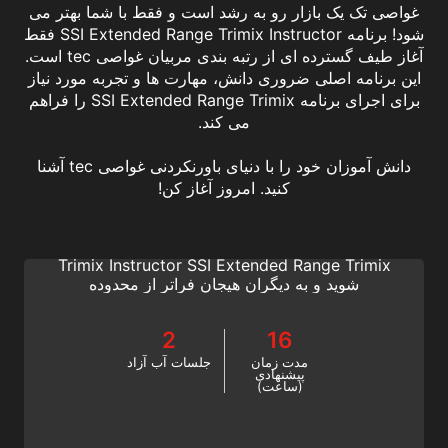
غواصی تک یک بازار رو به رشد است و فقط با شما بهتر می
شود! برنامه SSI Extended Range Trimix Instructor فقط
آغاز طیف گسترده ای از رتبه بندی مربیان غواصی tec است.
این برنامه اصلی ضروری دانش، مهارت ها و تجربه مورد نیاز
برای اجرای برنامه SSI Extended Range Trimix را فراهم
می کند.
دانش آموزان خود را با دنیای باورنکردنی غواصی tec آشنا
Extended Range Trimix Instructor
کنید. امروز آغاز کن!
عمیق تر بروید، بیشتر کاوش کنید و حرفه غواصی
SSI خود را توسعه دهید. یک Extended Range
Trimix Instructor SSI Extended Range Trimix
شوید و به دیگران هیجان فراتر از محدوده
(Extended Range) را بیاموزید. این آموزش
غواصی فنی را از امروز به صورت آنلاین شروع
2
16
کنید!
مدت زمان
جلسات آب آزاد
پیشنهادی
(ساعت)