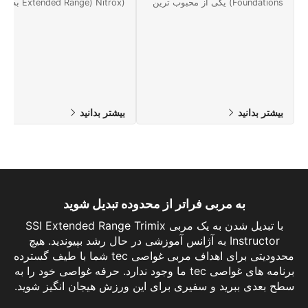
Foundations) یکی از محبوب ترین
(Extended Range) Nitrox
تخصص های غواصی پیشرفته تحت
گواهی می دهد که در حین غواصی 
چتر SSI فراتر از محدوده
نیتروکس تا عمق 40 متری با 
(Extended Range) است. این یک
فشرده سازی محدود شیرجه بزنید.
محیط کارگاهی را برای شما فراهم
امروز آنلاین شروع کنید!
می کند تا مهارت های غواصی خود را
به سطح بالایی ارتقا دهید.
بیشتر بدانید
بیشتر بدانید
به مربی فراتر از محدوده تبدیل شوید
با تبدیل شدن به یک مربی SSI Extended Range Trimix
Instructor به آژانس آموزشی در حال رشد بپیوندید. هیچ
محدودیتی برای اهداف مربی غواصی tec شما با طیف گسترده
برنامه های غواصی tec ما وجود ندارد. حرفه غواصی خود را به
سطح بعدی ببرید و سفیری برای این ورزش هیجان انگیز شوید.