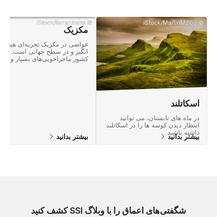
© iStock/ferrantraite
© iStock/MartinM303
مکزیک
غواصی در مکزیک تجربه‌ای هیجان
انگیز و در سطح جهانی است. این
کشور ماجراجویی‌های بسیار و
مناظری مملوء از عجایب طبیعی به
شما ارائه می‌دهد.
اسکاتلند
در ماه های تابستان، می توانید
انتظار دیدن کوسه ها را در اسکاتلند
داشته باشید
بیشتر بدانید
بیشتر بدانید
شگفتی‌های اعماق را با وبلاگ SSI کشف کنید