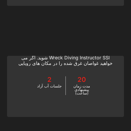
Extended Range Wreck Diving Instructor
هیجان غواصی غواصی را به اشتراک بگذارید و
حرفه خود را ارتقا دهید. یک Extended Range
Wreck Diving Instructor SSI شوید. اگر می
خواهید غواصان غرق شده را در مکان های رویایی
در سراسر جهان آموزش دهید، این بهترین راه برای
انجام این کار است. این دوره غواصی SSI را از
2
20
امروز شروع کنید!
مدت زمان
جلسات آب آزاد
پیشنهادی
(ساعت)