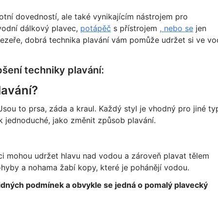
otní dovedností, ale také vynikajícím nástrojem pro
ávodní dálkový plavec,
potápěč
s přístrojem
, nebo se
jen
jezeře, dobrá technika plavání vám pomůže udržet si ve v
pšení techniky plavání:
lavání?
Jsou to prsa, záda a kraul. Každý styl je vhodný pro jiné ty
k jednoduché, jako změnit způsob plavání.
vci mohou udržet hlavu nad vodou a zároveň plavat tělem
ohyby a nohama žabí kopy, které je pohánějí vodou.
lidných podmínek a obvykle se jedná o pomalý plavecký