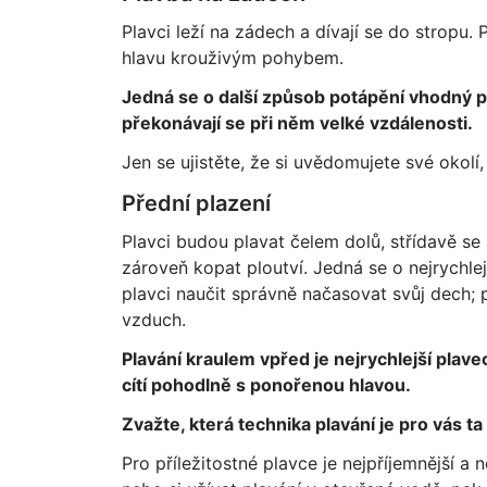
Plavci leží na zádech a dívají se do stropu.
hlavu krouživým pohybem.
Jedná se o další způsob potápění vhodný p
překonávají se při něm velké vzdálenosti.
Jen se ujistěte, že si uvědomujete své okolí,
Přední plazení
Plavci budou plavat čelem dolů, střídavě s
zároveň kopat ploutví. Jedná se o nejrychlej
plavci naučit správně načasovat svůj dech; 
vzduch.
Plavání kraulem vpřed je nejrychlejší plave
cítí pohodlně s ponořenou hlavou.
Zvažte, která technika plavání je pro vás ta
Pro příležitostné plavce je nejpříjemnější a