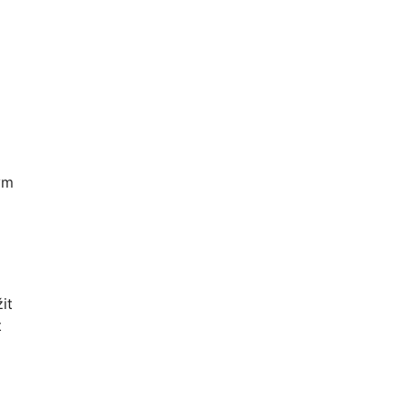
ým
it
t