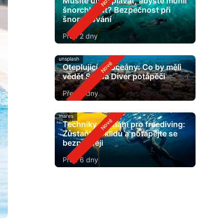
Musíte umět plavat, abyste mohli
šnorchlovat? Bezpečnost při
šnorchlování
Před 2 dny
unsplash
Oteplující se oceány: Co by měli
vědět Scuba Diver potápěči
Před 4 dny
mares
Techniky dýchání pro freediving:
Zůstaňte v klidu a potápějte se
bezpečněji
Před 6 dny