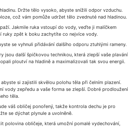
hladinu. Držte tělo vysoko, abyste snížili odpor vzduchu.
bloze, což vám pomůže udržet tělo zvednuté nad hladinou.
paží. Jakmile ruka vstoupí do vody, veďte ji malíčkem
ní ruky zpět k boku zachytíte co nejvíce vody.
byste se vyhnuli přidávání dalšího odporu ztuhlými rameny.
y jsou další špičkovou technikou, která zlepší vaše plavání
pali ploutví na hladině a maximalizovali tak svou energii.
abyste si zajistili skvělou polohu těla při čelním plazení.
ání vody zepředu a vaše forma se zlepší. Dobré prodloužení
eho těla.
ude váš obličej ponořený, takže kontrola dechu je pro
ažte se dýchat plynule a uvolněně.
ačit polovina obličeje, která umožní pomalé vydechování,