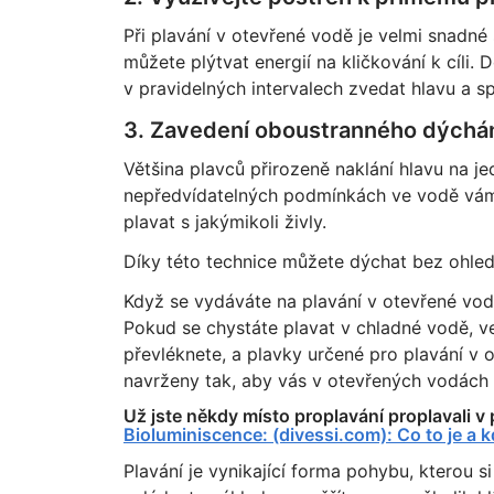
Při plavání v otevřené vodě je velmi snadné 
můžete plýtvat energií na kličkování k cíli. 
v pravidelných intervalech zvedat hlavu a s
3. Zavedení oboustranného dýchá
Většina plavců přirozeně naklání hlavu na je
nepředvídatelných podmínkách ve vodě vám
plavat s jakýmikoli živly.
Díky této technice můžete dýchat bez ohledu
Když se vydáváte na plavání v otevřené vo
Pokud se chystáte plavat v chladné vodě, ve
převléknete, a plavky určené pro plavání v
navrženy tak, aby vás v otevřených vodách z
Už jste někdy místo proplavání proplavali v 
Bioluminiscence: (divessi.com): Co to je a kd
Plavání je vynikající forma pohybu, kterou s