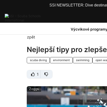
SSI NEWSLETTER: Dive destinations
Výcvikové program
zpět
Nejlepší tipy pro zlepš
scuba diving
environment
swimming
open wa
1
Zoggs