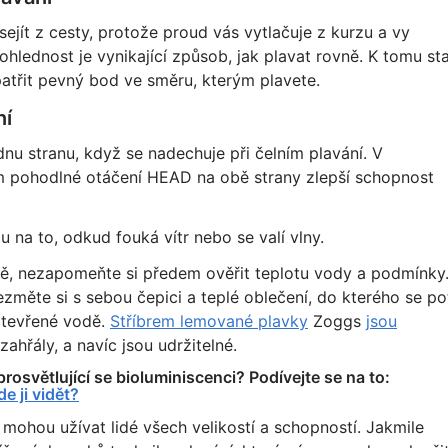
sejít z cesty, protože proud vás vytlačuje z kurzu a vy
Dohlednost je vynikající způsob, jak plavat rovně. K tomu st
patřit pevný bod ve směru, kterým plavete.
ní
dnu stranu, když se nadechuje při čelním plavání. V
 pohodlné otáčení HEAD na obě strany zlepší schopnost
 na to, odkud fouká vítr nebo se valí vlny.
dě, nezapomeňte si předem ověřit teplotu vody a podmínky
změte si s sebou čepici a teplé oblečení, do kterého se po
 otevřené vodě.
Stříbrem lemované plavky
Zoggs
jsou
ahřály, a navíc jsou udržitelné.
prosvětlující se bioluminiscenci? Podívejte se na to:
e ji vidět?
i mohou užívat lidé všech velikostí a schopností. Jakmile