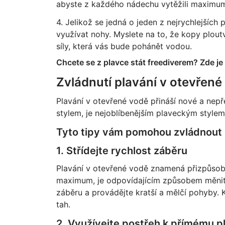
abyste z každého nádechu vytěžili maximu
4. Jelikož se jedná o jeden z nejrychlejších 
využívat nohy. Myslete na to, že kopy ploutv
síly, která vás bude pohánět vodou.
Chcete se z plavce stát freediverem? Zde je
Zvládnutí plavání v otevřené
Plavání v otevřené vodě přináší nové a nep
stylem, je nejoblíbenějším plaveckým stylem
Tyto tipy vám pomohou zvládnout r
1. Střídejte rychlost záběru
Plavání v otevřené vodě znamená přizpůsobi
maximum, je odpovídajícím způsobem měnit 
záběru a provádějte kratší a mělčí pohyby. K
tah.
2. Využívejte postřeh k přímému p