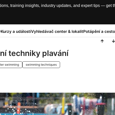
, training insights, industry updates, and expert tips — get th
y
Kurzy a události
Vyhledávač center & lokalit
Potápění a cesto
ení techniky plavání
ter swimming
swimming techniques