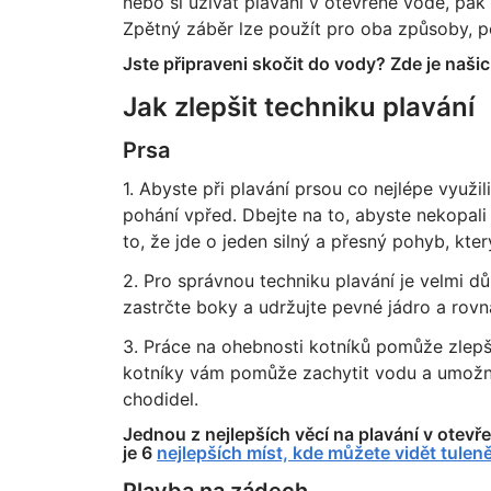
nebo si užívat plavání v otevřené vodě, pak
Zpětný záběr lze použít pro oba způsoby, p
Jste připraveni skočit do vody? Zde je naši
Jak zlepšit techniku plavání
Prsa
1. Abyste při plavání prsou co nejlépe využil
pohání vpřed. Dbejte na to, abyste nekopali 
to, že jde o jeden silný a přesný pohyb, kte
2. Pro správnou techniku plavání je velmi důl
zastrčte boky a udržujte pevné jádro a rovn
3. Práce na ohebnosti kotníků pomůže zlepši
kotníky vám pomůže zachytit vodu a umožní v
chodidel.
Jednou z nejlepších věcí na plavání v otevře
je 6
nejlepších míst, kde můžete vidět tuleně