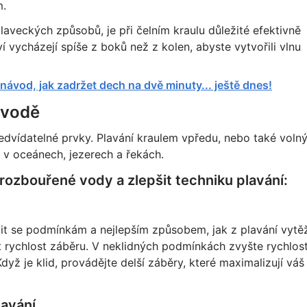
m.
plaveckých způsobů, je při čelním kraulu důležité efektivně
í vycházejí spíše z boků než z kolen, abyste vytvořili vlnu
návod, jak zadržet dech na dvě minuty... ještě dnes!
 vodě
ředvídatelné prvky. Plavání kraulem vpředu, nebo také voln
 v oceánech, jezerech a řekách.
ozbouřené vody a zlepšit techniku plavání:
t se podmínkám a nejlepším způsobem, jak z plavání vytěž
rychlost záběru. V neklidných podmínkách zvyšte rychlos
dyž je klid, provádějte delší záběry, které maximalizují váš
lavání