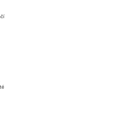
ačí
.
té