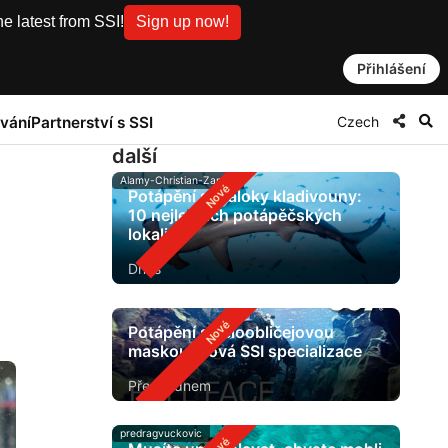
e latest from SSI!
Sign up now!
Přihlášení
Czech
vání
Partnerství s SSI
další
Alamy-Christian-Zappel
Potápění s žraloky kladivouny:
10 nejlepších potápěčských
lokalit
Dnes
Potápění s celoobličejovou
maskou: nová SSI specializace
Před 1 dnem
predragvuckovic