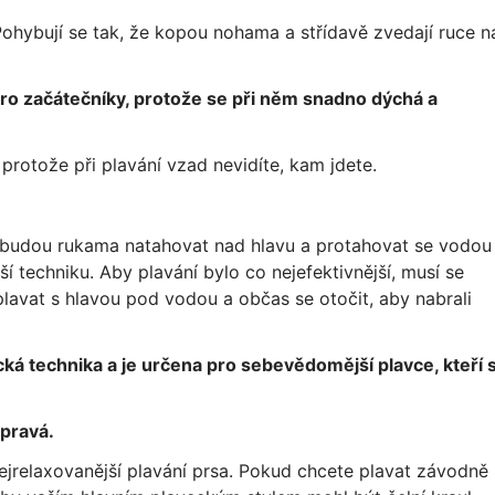
 Pohybují se tak, že kopou nohama a střídavě zvedají ruce n
ro začátečníky, protože se při něm snadno dýchá a
 protože při plavání vzad nevidíte, kam jdete.
e budou rukama natahovat nad hlavu a protahovat se vodou
ší techniku. Aby plavání bylo co nejefektivnější, musí se
plavat s hlavou pod vodou a občas se otočit, aby nabrali
cká technika a je určena pro sebevědomější plavce, kteří 
 pravá.
 nejrelaxovanější plavání prsa. Pokud chcete plavat závodně