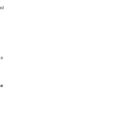
ad
 a
se