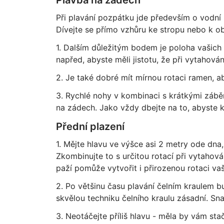
Plavba na zádech
Při plavání pozpátku jde především o vodní 
Dívejte se přímo vzhůru ke stropu nebo k o
1. Dalším důležitým bodem je poloha vašich 
napřed, abyste měli jistotu, že při vytahová
2. Je také dobré mít mírnou rotaci ramen, a
3. Rychlé nohy v kombinaci s krátkými záběr
na zádech. Jako vždy dbejte na to, abyste ko
Přední plazení
1. Mějte hlavu ve výšce asi 2 metry ode dna, 
Zkombinujte to s určitou rotací při vytahov
paží pomůže vytvořit i přirozenou rotaci vaš
2. Po většinu času plavání čelním kraulem b
skvělou techniku čelního kraulu zásadní. Sn
3. Neotáčejte příliš hlavu - měla by vám st