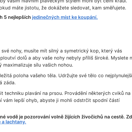
 by vaším hlavním plaveckým stylem mohl být čelní kraul.
okud máte jistotu, že dokážete sledovat, kam směřujete.
ch 5 nejlepších
jedinečných míst ke koupání.
i své nohy, musíte mít silný a symetrický kop, který vás
ploutví dolů a aby vaše nohy nebyly příliš široké. Myslete 
rý maximalizuje sílu vašich nohou.
ežitá poloha vašeho těla. Udržujte své tělo co nejplynulejší
á záda.
t techniku plavání na prsou. Provádění některých cviků na
ám lepší ohyb, abyste ji mohli odstrčit spodní částí
né vodě je pozorování volně žijících živočichů na cestě. Z
 a lachtany.