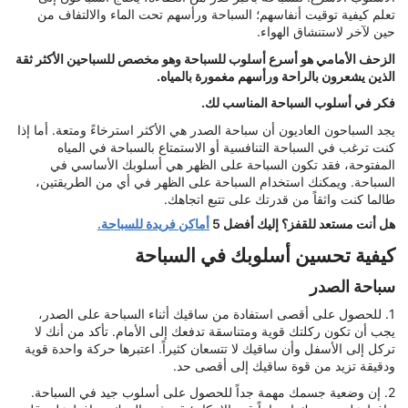
تعلم كيفية توقيت أنفاسهم؛ السباحة ورأسهم تحت الماء والالتفاف من
حين لآخر لاستنشاق الهواء.
الزحف الأمامي هو أسرع أسلوب للسباحة وهو مخصص للسباحين الأكثر ثقة
الذين يشعرون بالراحة ورأسهم مغمورة بالمياه.
فكر في أسلوب السباحة المناسب لك.
يجد السباحون العاديون أن سباحة الصدر هي الأكثر استرخاءً ومتعة. أما إذا
كنت ترغب في السباحة التنافسية أو الاستمتاع بالسباحة في المياه
المفتوحة، فقد تكون السباحة على الظهر هي أسلوبك الأساسي في
السباحة. ويمكنك استخدام السباحة على الظهر في أي من الطريقتين،
طالما كنت واثقاً من قدرتك على تتبع اتجاهك.
هل أنت مستعد للقفز؟ إليك أفضل 5
أماكن فريدة للسباحة.
كيفية تحسين أسلوبك في السباحة
سباحة الصدر
1. للحصول على أقصى استفادة من ساقيك أثناء السباحة على الصدر،
يجب أن تكون ركلتك قوية ومتناسقة تدفعك إلى الأمام. تأكد من أنك لا
تركل إلى الأسفل وأن ساقيك لا تتسعان كثيراً. اعتبرها حركة واحدة قوية
ودقيقة تزيد من قوة ساقيك إلى أقصى حد.
2. إن وضعية جسمك مهمة جداً للحصول على أسلوب جيد في السباحة.