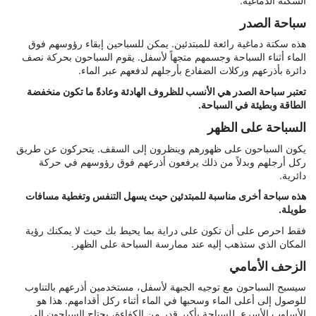
السكتة الدماغية.
سباحة الصدر
هذه سكتة دماغية رائعة للمبتدئين. يمكن للسباحين إبقاء رؤوسهم فوق
الماء أثناء السباحة وجسمهم متجهاً لأسفل. يقوم السباحون بحركة نصف
دائرة بأذرعهم وركلات الضفادع بأرجلهم لدفعهم عبر الماء.
تعتبر سباحة الصدر هي الأنسب للظروف الهادئة وعادةً ما تكون منخفضة
الطاقة وبطيئة في السباحة.
السباحة على الظهر
يكون السباحون على ظهورهم وينظرون إلى السقف. يتحركون عن طريق
ركل أرجلهم وبدلاً من ذلك يرفعون أذرعهم فوق رؤوسهم في حركة
دائرية.
هذه سباحة أخرى مناسبة للمبتدئين حيث يسهل التنفس وتغطية مسافات
طويلة.
فقط احرص على أن تكون على دراية بما يحيط بك حيث لا يمكنك رؤية
المكان الذي ستذهب إليه عند ممارسة السباحة على الظهر.
الزحف الأمامي
سيسبح السباحون مع توجيه الجبهة لأسفل، مستخدمين أذرعهم بالتناوب
للوصول إلى أعلى الماء وسحبها في الماء أثناء ركل أقدامهم. هذا هو
الأسلوب الأسرع. للسباحة بأكبر قدر من الكفاءة، يحتاج السباحون إلى