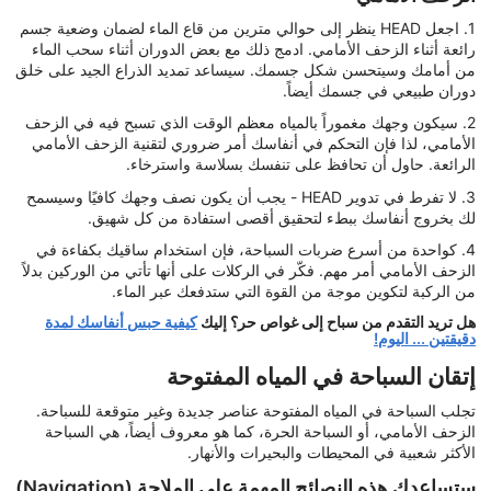
1. اجعل HEAD ينظر إلى حوالي مترين من قاع الماء لضمان وضعية جسم
رائعة أثناء الزحف الأمامي. ادمج ذلك مع بعض الدوران أثناء سحب الماء
من أمامك وسيتحسن شكل جسمك. سيساعد تمديد الذراع الجيد على خلق
دوران طبيعي في جسمك أيضاً.
2. سيكون وجهك مغموراً بالمياه معظم الوقت الذي تسبح فيه في الزحف
الأمامي، لذا فإن التحكم في أنفاسك أمر ضروري لتقنية الزحف الأمامي
الرائعة. حاول أن تحافظ على تنفسك بسلاسة واسترخاء.
3. لا تفرط في تدوير HEAD - يجب أن يكون نصف وجهك كافيًا وسيسمح
لك بخروج أنفاسك ببطء لتحقيق أقصى استفادة من كل شهيق.
4. كواحدة من أسرع ضربات السباحة، فإن استخدام ساقيك بكفاءة في
الزحف الأمامي أمر مهم. فكّر في الركلات على أنها تأتي من الوركين بدلاً
من الركبة لتكوين موجة من القوة التي ستدفعك عبر الماء.
هل تريد التقدم من سباح إلى غواص حر؟ إليك
كيفية حبس أنفاسك لمدة
دقيقتين ... اليوم!
إتقان السباحة في المياه المفتوحة
تجلب السباحة في المياه المفتوحة عناصر جديدة وغير متوقعة للسباحة.
الزحف الأمامي، أو السباحة الحرة، كما هو معروف أيضاً، هي السباحة
الأكثر شعبية في المحيطات والبحيرات والأنهار.
ستساعدك هذه النصائح المهمة على الملاحة (Navigation)