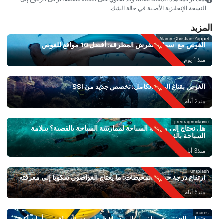
النسخة الإنجليزية الأصلية في حالة الشك.
المزيد
Alamy-Christian-Zappel
الغوص مع أسماك القرش المطرقة: أفضل 10 مواقع للغوص
منذ 1 يوم
الغوص بقناع الوجه الكامل: تخصص جديد من SSI
منذ2 أيام
predragvuckovic
هل تحتاج إلى معرفة السباحة لممارسة السباحة بالقصبة؟ سلامة
السباحة بالقصبة
منذ3 أيام
unsplash
ارتفاع درجة حرارة المحيطات: ما يحتاج الغواصون سكوبا إلى معرفته
منذ5 أيام
mares
تقنيات التنفس في الغوص الحر: حافظ على هدوئك واغوص بأمان أكبر