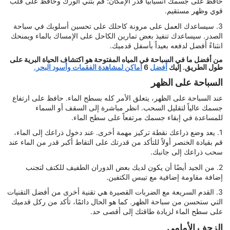
حافظ على جسمك انسيابياً قدر الإمكان؛ قم بثني الورك وحافظ على قلب
قوي وظهر مستقيم.
3. سيساعدك العمل على مرونة كاحلك على تحسين أسلوبك في سباحة
الصدر. سيساعدك تنفيذ بعض تمارين الكاحل على الإمساك بالماء ويمنحك
انثناءً أفضل لدفعه بعيداً بأسفل قدميك.
من أفضل ما في السباحة في المياه المفتوحة هو اكتشاف الحياة البرية على
طول الطريق. إليك
أفضل
6
أماكن لمشاهدة الفقمات وأسود البحر.
السباحة على الظهر
عند السباحة على الظهر، يتعلق الأمر كله بسطح الماء. حافظ على ارتفاع
جسمك عالياً لتقليل السحب. انظر مباشرة إلى السقف أو السماء
للمساعدة في إبقاء جسمك مرتفعاً على سطح الماء.
1. يعد وضع ذراعك نقطة تركيز مهمة أخرى. عند دخول ذراعك إلى الماء،
قم بقيادة الخنصر أولاً للتأكد من قدرتك على التقاط أكبر قدر من الماء عند
سحب ذراعك إلى جانبك.
2. من الجيد أيضًا أن يكون لديك بعض الدوران الطفيف للكتف لتجنب
إضافة مقاومة إضافية مع تيبس الكتفين.
3. القدم السريعة مع الضربات القصيرة هي تقنية أخرى من أفضل التقنيات
التي ستحسن من سباحة الظهر. كما هو الحال دائمًا، تأكد من ركل قدميك
على سطح الماء لزيادة طاقتك إلى أقصى حد.
الزحف الأمامي