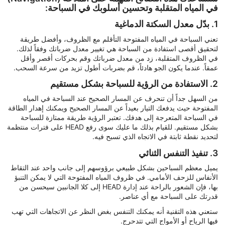
في المياه المتقلبة وتحسين أسلوبك في السباحة:
1. بدّل معدل السكتة الدماغية
تعني السباحة في المياه المفتوحة التأقلم مع الظروف، وأفضل طريقة
لتحقيق أقصى استفادة من السباحة هي تغيير معدل ضرباتك وفقاً لذلك.
في الظروف المتقلبة، زد من معدل ضرباتك وقم بحركات أقصر وأقل
عمقاً. عندما يكون الجو هادئاً، قم بضربات أطول تزيد من سرعة السحب.
2. الاستفادة من الرؤية للسباحة بشكل مستقيم
من السهل جداً أن تنحرف عن المسار الصحيح عند السباحة في المياه
المفتوحة حيث يدفعك التيار بعيداً عن المسار الصحيح ويمكنك إهدار الطاقة
في السباحة المتعرجة إلى هدفك. تعتبر الرؤية طريقة ممتازة للسباحة
بشكل مستقيم. للقيام بذلك ما عليك سوى رفع HEAD على فترات منتظمة
لتحديد نقطة ثابتة في الاتجاه الذي تسبح فيه.
3. تنفيذ التنفس الثنائي
يميل معظم السباحين بشكل طبيعي برؤوسهم إلى جانب واحد عند التقاط
الأنفاس للزحف الأمامي. في ظروف المياه المفتوحة التي لا يمكن التنبؤ
بها، فإن الشعور بالراحة عند إدارة HEAD إلى كلا الجانبين سيحسن من
قدرتك على السباحة مع أي عناصر.
ستعني هذه التقنية أنه يمكنك التنفس بغض النظر عن الاتجاهات التي تهب
فيها الرياح أو الأمواج التي تتدحرج.