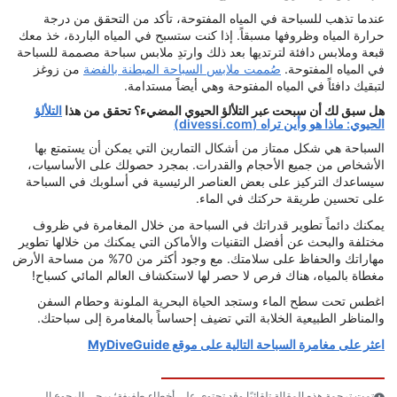
عندما تذهب للسباحة في المياه المفتوحة، تأكد من التحقق من درجة
حرارة المياه وظروفها مسبقاً. إذا كنت ستسبح في المياه الباردة، خذ معك
قبعة وملابس دافئة لترتديها بعد ذلك وارتدِ ملابس سباحة مصممة للسباحة
في المياه المفتوحة.
صُممت ملابس السباحة المبطنة بالفضة
من زوغز
لتبقيك دافئاً في المياه المفتوحة وهي أيضاً مستدامة.
هل سبق لك أن سبحت عبر التلألؤ الحيوي المضيء؟ تحقق من هذا
التلألؤ
الحيوي: ماذا هو وأين تراه (divessi.com)
السباحة هي شكل ممتاز من أشكال التمارين التي يمكن أن يستمتع بها
الأشخاص من جميع الأحجام والقدرات. بمجرد حصولك على الأساسيات،
سيساعدك التركيز على بعض العناصر الرئيسية في أسلوبك في السباحة
على تحسين طريقة حركتك في الماء.
يمكنك دائماً تطوير قدراتك في السباحة من خلال المغامرة في ظروف
مختلفة والبحث عن أفضل التقنيات والأماكن التي يمكنك من خلالها تطوير
مهاراتك والحفاظ على سلامتك. مع وجود أكثر من 70% من مساحة الأرض
مغطاة بالمياه، هناك فرص لا حصر لها لاستكشاف العالم المائي كسباح!
اغطس تحت سطح الماء وستجد الحياة البحرية الملونة وحطام السفن
والمناظر الطبيعية الخلابة التي تضيف إحساساً بالمغامرة إلى سباحتك.
اعثر على مغامرة السباحة التالية على موقع MyDiveGuide
تمت ترجمة هذه المقالة تلقائيًا وقد تحتوي على أخطاء طفيفة؛ يرجى الرجوع إلى