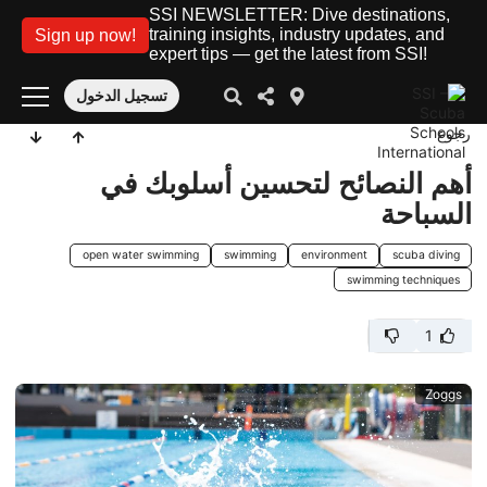
SSI NEWSLETTER: Dive destinations,
training insights, industry updates, and
Sign up now!
expert tips — get the latest from SSI!
تسجيل الدخول
رجوع
أهم النصائح لتحسين أسلوبك في
السباحة
open water swimming
swimming
environment
scuba diving
swimming techniques
1
Zoggs