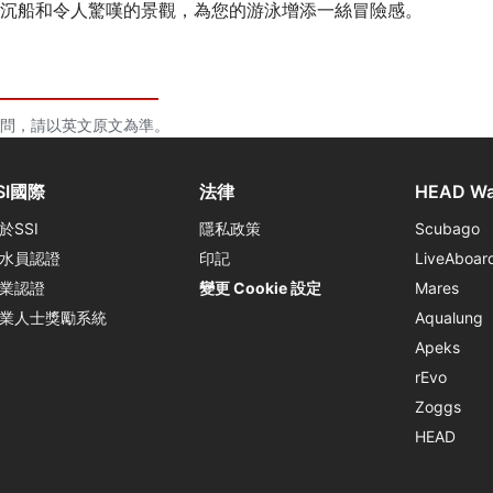
沉船和令人驚嘆的景觀，為您的游泳增添一絲冒險感。
問，請以英文原文為準。
SI國際
法律
HEAD Wa
於SSI
隱私政策
Scubago
水員認證
印記
LiveAboar
業認證
變更 Cookie 設定
Mares
業人士獎勵系統
Aqualung
Apeks
rEvo
Zoggs
HEAD