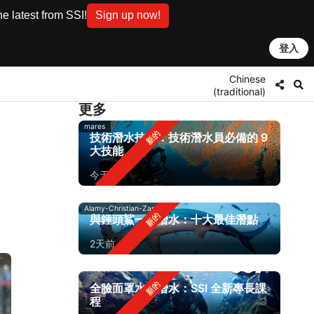
e latest from SSI!
Sign up now!
登入
Chinese
(traditional)
更多
mares
技術潛水技能：技術潛水員必備的 9
大技能
今天
Alamy-Christian-Zappel
與錘頭鯊一同潛水：十大最佳潛點
2天前
全臉面罩水肺潛水：SSI 全新專長課
程