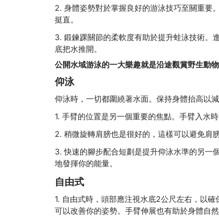
2. 身體姿勢對於掌握良好的游泳技巧至關重
挺直。
3. 鍛鍊踝關節的柔軟度有助於提升蛙泳技術
底把水推開。
公開水域游泳的一大樂趣就是沿途觀賞野生動物
仰泳
仰泳時，一切都圍繞著水面。保持身體抬高以減
1. 手臂的位置是另一個重要的焦點。手臂入
2. 稍微旋轉肩膀也是很好的，這樣可以避免肩
3. 快速的腳步配合短劃是提升仰泳水準的另
地發揮你的能量。
自由式
1. 自由式時，頭部應注視水底2公尺左右，以
可以改善你的姿勢。手臂伸展也有助於身體自然