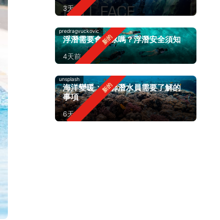
3天前
predragvuckovic
浮潛需要會游泳嗎？浮潛安全須知
4天前
unsplash
海洋變暖：水肺潛水員需要了解的
事項
6天前