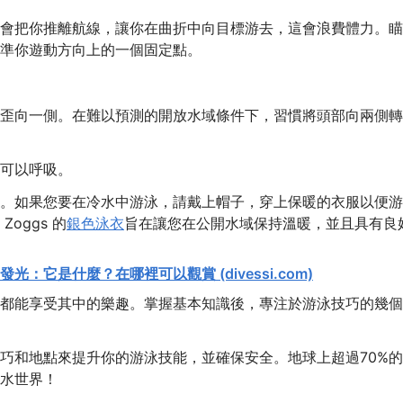
會把你推離航線，讓你在曲折中向目標游去，這會浪費體力。瞄
準你遊動方向上的一個固定點。
歪向一側。在難以預測的開放水域條件下，習慣將頭部向兩側轉
可以呼吸。
。如果您要在冷水中游泳，請戴上帽子，穿上保暖的衣服以便游
oggs 的
銀色泳衣
旨在讓您在公開水域保持溫暖，並且具有良
發光：它是什麼？在哪裡可以觀賞 (divessi.com)
都能享受其中的樂趣。掌握基本知識後，專注於游泳技巧的幾個
巧和地點來提升你的游泳技能，並確保安全。地球上超過70%
水世界！