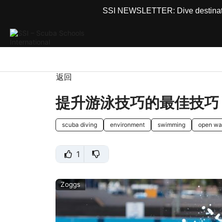
SSI NEWSLETTER: Dive destinations
返回
提升游泳技巧的最佳技巧
scuba diving
environment
swimming
open wa
1
Zoggs