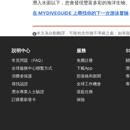
潛入水面以下，您會發現豐富多彩的海洋生物、
在 MYDIVEGUIDE 上尋找你的下一次游泳冒險
本文為自動翻譯，可能包含些微不準確之處；如有疑
説明中心
服務
S
常見問題 （FAQ）
免費註冊
關
全球服務中心聯繫方式
下載App
潛
消費者保護
部落格和新聞
專
尋找認證
全球工作機會
專
潛水專業人士驗證
湛藍任務
訂購重新發卡
保險