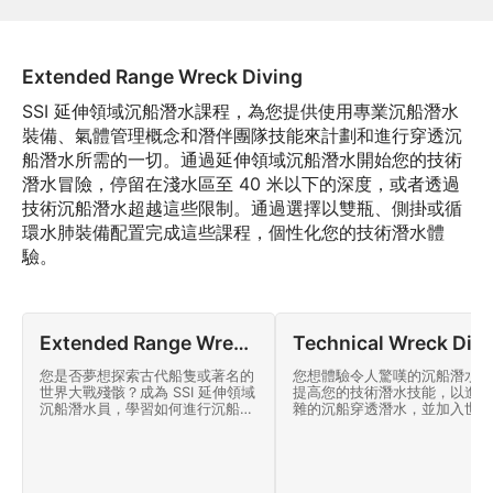
Extended Range Wreck Diving
SSI 延伸領域沉船潛水課程，為您提供使用專業沉船潛水
裝備、氣體管理概念和潛伴團隊技能來計劃和進行穿透沉
船潛水所需的一切。通過延伸領域沉船潛水開始您的技術
潛水冒險，停留在淺水區至 40 米以下的深度，或者透過
技術沉船潛水超越這些限制。通過選擇以雙瓶、側掛或循
環水肺裝備配置完成這些課程，個性化您的技術潛水體
驗。
Extended Range Wreck Diving
Techni
您是否夢想探索古代船隻或著名的
您想體驗令人驚嘆的沉船潛水嗎
世界大戰殘骸？成為 SSI 延伸領域
提高您的技術潛水技能，以進行
沉船潛水員，學習如何進行沉船穿
雜的沉船穿透潛水，並加入世界
透潛水，最大深度可達 40 米。立
英探險潛水員的行列。立即開始
即在線開始這個激動人心的 SSI 高
SSI 技術沉船潛水員認證！
級沉船潛水課程！