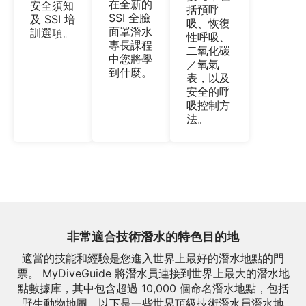
在全新的
安全須知
括預呼
SSI 全臉
及 SSI 培
吸、恢復
面罩潛水
訓選項。
性呼吸、
專長課程
二氧化碳
中您將學
／氧氣
到什麼。
表，以及
安全的呼
吸控制方
法。
非常適合技術潛水的特色目的地
適當的技能和經驗是您進入世界上最好的潛水地點的門
票。 MyDiveGuide 將潛水員連接到世界上最大的潛水地
點數據庫，其中包含超過 10,000 個命名潛水地點，包括
野生動物地圖。以下是一些世界頂級技術潛水員潛水地