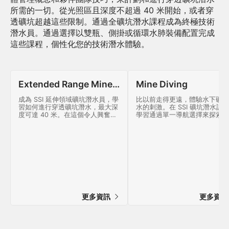
所需的一切。從光照區且深度不超過 40 米開始，或者穿
透礦坑超越這些限制。通過全礦坑潛水課程成為終極技術
潛水員。通過選擇以雙瓶、側掛或循環水肺裝備配置完成
這些課程，個性化您的技術潛水體驗。
Extended Range Mine Diving
Mine Diving
成為 SSI 延伸領域礦坑潛水員，學
比以前走得更遠，體驗水下礦坑
習如何進行穿透礦坑潛水，最大深
水的刺激。在 SSI 礦坑潛水課
度可達 40 米。在這個令人興奮的
學習通過單一導航選擇來探索礦
課程中了解更多關於廢棄礦坑潛水
坑。今天就加入激動人心的技術
的信息。立即在線開始這個激動人
水世界吧！
心的 SSI 延伸領域礦坑潛水課程！
更多資訊
更多資