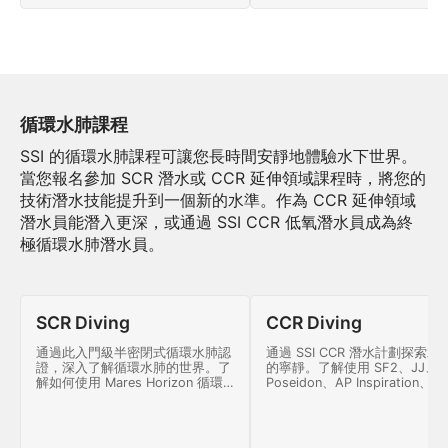
循環水肺課程
SSI 的循環水肺課程可讓您長時間安靜地體驗水下世界。
當您報名參加 SCR 潛水或 CCR 延伸領域課程時，將您的
技術潛水技能提升到一個新的水準。作為 CCR 延伸領域
潛水員能潛入更深，或通過 SSI CCR 低氧潛水員成為終
極循環水肺潛水員。
SCR Diving
CCR Diving
通過此入門級半密閉式循環水肺認
通過 SSI CCR 潛水計劃探索水
證，深入了解循環水肺的世界。了
的寧靜。了解使用 SF2、JJ、
解如何使用 Mares Horizon 循環
Poseidon、AP Inspiration、
水肺獨立計劃和進行免減壓潛水，
Prism 2 或 rEvo 全密閉式循環
最大深度為 30 米。
肺免減壓潛水至最大深度 30 米
需的一切。從今天開始循環水肺
水！