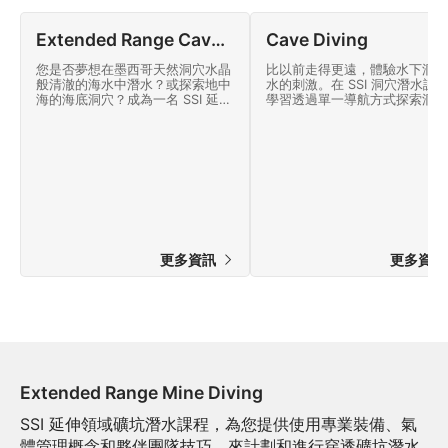
Extended Range Cavern Diving
Cave Diving
您是否夢想在墨西哥天然洞穴水晶
比以前走得更遠，體驗水下洞穴
般清澈的海水中潛水？或探索地中
水的刺激。在 SSI 洞穴潛水課
海的海底洞穴？成為一名 SSI 延伸
學習透過單一導航方式探索洞穴
領域洞穴潛水員，體驗直接沒入水
今天就加入激動人心的技術潛水
面的快感！從今天開始上線！
界吧！
更多資訊
更多資
Extended Range Mine Diving
SSI 延伸領域礦坑潛水課程，為您提供使用專業裝備、氣
體管理概念和夥伴團隊技巧，來計劃和進行穿透礦坑潛水