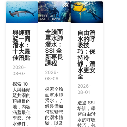
全臉面
與錘頭
自由潛
罩水肺
鯊一同
水的呼
潛水：
潛水：
吸技
SSI 全
十大最
巧：保
新專長
佳潛點
持冷
課程
靜，潛
2026-
水更安
2026-
08-07
全
08-06
探索 10
2026-
探索全臉
大與錘頭
08-01
面罩水肺
鯊共潛的
潛水，了
頂級目的
透過 SSI
解裝備如
地，內容
培訓，學
何改變您
涵蓋最佳
習自由潛
的潛水體
季節、潛
水的呼吸
驗，以及
水條件、
技巧，包