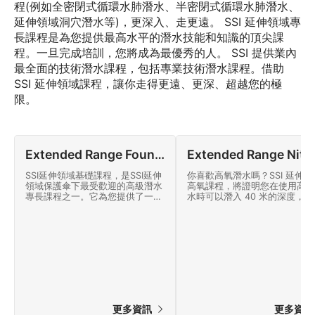
程(例如全密閉式循環水肺潛水、半密閉式循環水肺潛水、
延伸領域洞穴潛水等)，更深入、走更遠。 SSI 延伸領域專
長課程是為您提供最高水平的潛水技能和知識的頂尖課
程。一旦完成培訓，您將成為最優秀的人。 SSI 提供業內
最全面的技術潛水課程，包括專業技術潛水課程。借助
SSI 延伸領域課程，讓你走得更遠、更深、超越您的極
限。
Extended Range Foundations
Extended Range N
SSI延伸領域基礎課程，是SSI延伸
你喜歡高氧潛水嗎？SSI 延伸領
領域保護傘下最受歡迎的高級潛水
高氧課程，將證明您在使用高氧
專長課程之一。它為您提供了一個
水時可以潛入 40 米的深度，並
研討會環境，將您的潛水技巧提高
行有限制的減壓潛水。立即開始
到另一個水準。
線上學習！
更多資訊
更多資