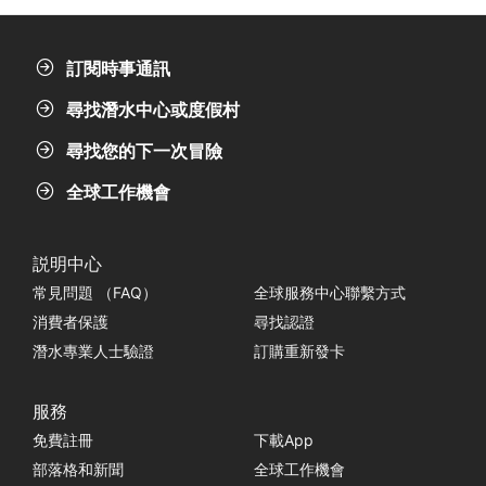
較大的動物,從水牛鯨到曬太陽的
鯊魚和數百種魚、海星和太陽星。
這裡潛水的最佳地點是一個叫聖艾
伯斯的小漁村,擁有夢幻般的岸上
訂閱時事通訊
潛水機會。東海岸一般點綴著溝渠
和拱門,壯觀的海洋生物和五顏六
尋找潛水中心或度假村
色的海葵。也有很多軟珊瑚可以發
現,更別提洶湧的潮水和陡峭的懸
崖了,還有沉船,時間膠囊等待在海
尋找您的下一次冒險
底探索。潛水季節從4月持續到10
月,雖然你可以
全球工作機會
説明中心
常見問題 （FAQ）
全球服務中心聯繫方式
消費者保護
尋找認證
潛水專業人士驗證
訂購重新發卡
服務
免費註冊
下載App
部落格和新聞
全球工作機會