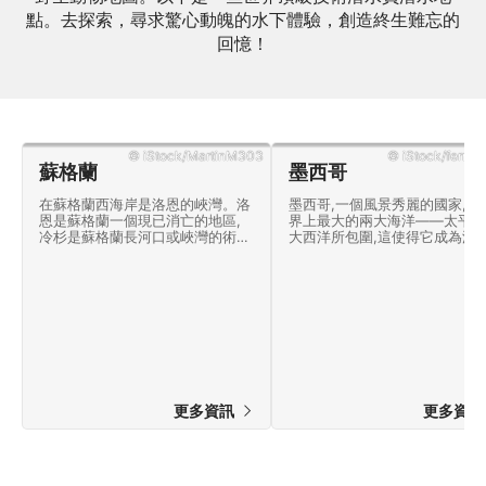
點。去探索，尋求驚心動魄的水下體驗，創造終生難忘的
回憶！
© iStock/MartinM303
© iStock/ferrant
蘇格蘭
墨西哥
在蘇格蘭西海岸是洛恩的峽灣。洛
墨西哥,一個風景秀麗的國家,被
恩是蘇格蘭一個現已消亡的地區,
界上最大的兩大海洋——太平洋
冷杉是蘇格蘭長河口或峽灣的術
大西洋所包圍,這使得它成為潛
語。這個水性地區在2005年成為
的理想國家。墨西哥也以其豐富
特別保護區,成為蘇格蘭西部潛水
文化和世界上最美味的食物而聞
的好地方。 在北海,從蘇格蘭南部
名。您還可以找到美麗的海灘,
的鄰居,英格蘭,位於伯威克郡。這
好的人,龍舌蘭酒,馬里亞奇樂隊
個地方居住著大約115,000人,佔地
很多慶祝活動,如"Día de
1,184平方公里(457平方英里)。 有
Muertos"。瑪雅和阿茲特克遺
許多沿海城鎮,潛水是在整個蘇格
一些地方,你必須探索,你訪問墨
蘭東海岸,但隨著水越來越冷,更北,
哥,以及驚人的潛水點。
這些地方越來越少,越來越遠之
間。這些地方最北至鄧迪,並延伸
更多資訊
更多資
到伯威克郡,在愛丁堡、法爾科
克、伯恩蒂斯蘭和北伯威克等地也
有景點。 至於潛水,你可以期望探
索珊瑚礁和戲劇性的牆壁,海帶森
林,螃蟹,龍蝦和小動物藏身。還有