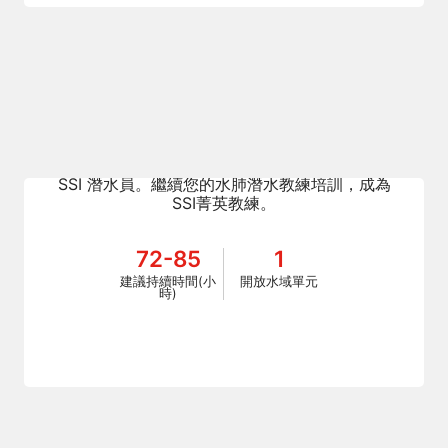
Instructor Evaluation
透過參加教練培訓課程成為開放水域教練，並學
習使用最新的數位培訓技術，教導初級並認證的
SSI 潛水員。繼續您的水肺潛水教練培訓，成為
SSI菁英教練。
72-85
1
建議持續時間(小
開放水域單元
時)