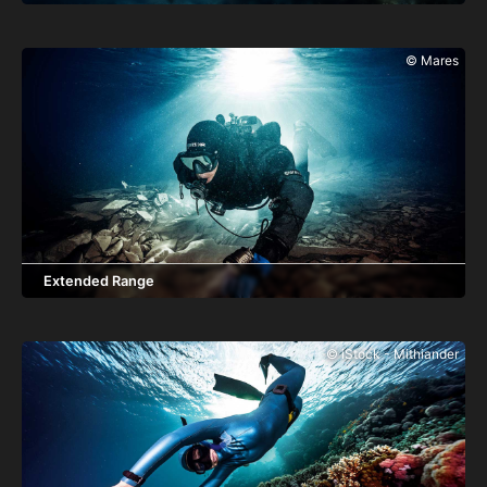
世界各地的潛水工作正在等待您！立即開始您的潛水生涯，成為
SSI 的潛水長或水肺教練。我們期待與您合作，並歡迎您加入
© Mares
SSI 專業社區。你未來的職業生涯從這裡開始。今天加入我們。
Extended Range
您想教授延伸領域潛水並享受全球水肺潛水工作嗎？成為 SSI 延
伸領域專業人士。通過 SSI 延伸領域專業人士課程，唯一的限制
© iStock - Mithiander
就是您的想像力。創建您的免費 MySSI 帳號，選擇您的 SSI 課
程並立即開始在線上學習！