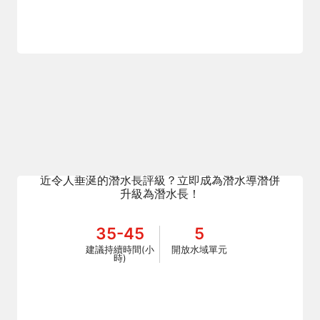
Dive Guide | Divemaster
您想帶領經過認證的潛水員在水下、開始成為一
名水肺潛水專業人士、提高您的技能，還是更接
近令人垂涎的潛水長評級？立即成為潛水導潛併
升級為潛水長！
35-45
5
建議持續時間(小
開放水域單元
時)