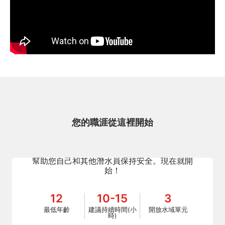
Stress & Rescue
您的職涯從這裡開始
通過這個重要的潛水員壓力和救援專長課程，學
習識別壓力、預防事故並學習救援潛水員技能。
幫助您自己和其他潛水員保持安全。現在就開
始！
12
10-15
3
最低年齡
建議持續時間(小
開放水域單元
時)