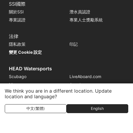
SSI國際
關於SSI
潛水員認證
專業認證
專業人士獎勵系統
法律
隱私政策
印記
變更 Cookie 設定
HEAD Watersports
Scubago
LiveAboard.com
Mares
Aqualung
We think you are in a different location. Update
Apeks
rEvo
location and language?
Zoggs
HEAD
中文(繁體)
English