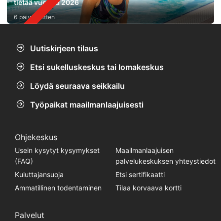
tietää vuonna 2026
6 päivää sitten
Uutiskirjeen tilaus
Etsi sukelluskeskus tai lomakeskus
Löydä seuraava seikkailu
Työpaikat maailmanlaajuisesti
Ohjekeskus
Usein kysytyt kysymykset
Maailmanlaajuisen
(FAQ)
palvelukeskuksen yhteystiedot
Kuluttajansuoja
Etsi sertifikaatti
Ammatillinen todentaminen
Tilaa korvaava kortti
Palvelut