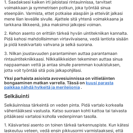
1. Saadaksesi kaiken irti jaloistasi rintauinnissa, tarvitset
voimakkaan ja symmetrisen potkun, joka työntää sinua
eteenpäin. Varmista, ettet potkaise alaspäin ja etteivät jalkasi
mene liian leveälle sivulle. Ajattele sitä yhtenä voimakkaana ja
tarkkana liikkeenä, joka maksimoi jalkojesi voiman.
2. Kehon asento on erittäin tärkeä hyvän uintitekniikan kannalta.
Pidä kehosi mahdollisimman virtaviivaisena, vedä lantiota sisään
ja pidä keskivartalo vahvana ja selkä suorana.
3. Nilkan joustavuuden parantaminen auttaa parantamaan
rintauintitekniikkaasi. Nilkkaliikkeiden tekeminen auttaa sinua
nappaamaan vettä ja antaa sinulle paremman koukistuksen,
jotta voit työntää sitä pois jalkapohjillasi.
Yksi parhaista asioista avovesiuinnissa on villieläinten
bongaaminen matkan varrella. Tässä on
kuusi parasta
paikkaa nähdä hylkeitä ja merileijonia
.
Selkäuinti
Selkäuinnissa tärkeintä on veden pinta. Pidä vartalo korkealla
vähentääksesi vastusta. Katso suoraan kohti kattoa tai taivasta
pitääksesi vartalosi koholla vedenpinnan tasolla.
1. Käsivartesi asento on toinen tärkeä tarkennuspiste. Kun kätesi
laskeutuu veteen, vedä ensin pikkusormi varmistaaksesi, että