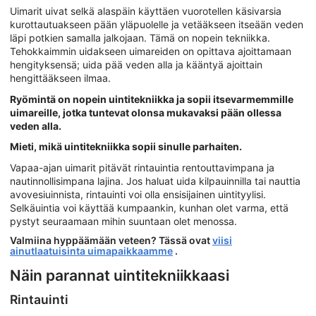
Uimarit uivat selkä alaspäin käyttäen vuorotellen käsivarsia
kurottautuakseen pään yläpuolelle ja vetääkseen itseään veden
läpi potkien samalla jalkojaan. Tämä on nopein tekniikka.
Tehokkaimmin uidakseen uimareiden on opittava ajoittamaan
hengityksensä; uida pää veden alla ja kääntyä ajoittain
hengittääkseen ilmaa.
Ryömintä on nopein uintitekniikka ja sopii itsevarmemmille
uimareille, jotka tuntevat olonsa mukavaksi pään ollessa
veden alla.
Mieti, mikä uintitekniikka sopii sinulle parhaiten.
Vapaa-ajan uimarit pitävät rintauintia rentouttavimpana ja
nautinnollisimpana lajina. Jos haluat uida kilpauinnilla tai nauttia
avovesiuinnista, rintauinti voi olla ensisijainen uintityylisi.
Selkäuintia voi käyttää kumpaankin, kunhan olet varma, että
pystyt seuraamaan mihin suuntaan olet menossa.
Valmiina hyppäämään veteen? Tässä ovat
viisi
ainutlaatuisinta uimapaikkaamme
.
Näin parannat uintitekniikkaasi
Rintauinti