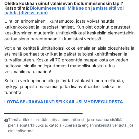
Oletko koskaan uinut valaisevan bioluminesenssin läpi?
Katso tämä:
Bioluminesenssi: Mikä se on ja mistä sitä voi
nähdä (divessi.com)
Uinti on erinomainen liikuntamuoto, josta voivat nauttia
kaikenkokoiset ja -tasoiset ihmiset. Kun olet oppinut perusteet,
keskittyminen muutamiin uintitekniikkasi keskeisiin elementteihin
auttaa sinua parantamaan liikkumistasi vedessä.
Voit aina kehittää uintitaitojasi kokeilemalla erilaisia olosuhteita ja
etsimällä parhaat tekniikat ja paikat taitojesi kehittämiseen ja
turvallisuuteen. Koska yli 70 prosenttia maapallosta on veden
peitossa, sinulla on loputtomasti mahdollisuuksia tutkia
vesimaailmaa uimarina!
Sukella vedenpinnan alle ja löydät värikästä meren elämää,
hylkyjä ja upeita maisemia, jotka lisäävät uintiisi seikkailun
tunnetta.
LÖYDÄ SEURAAVA UINTISEIKKAILUSI MYDIVEGUIDESTA
Tämä artikkeli on käännetty automaattisesti, ja se saattaa sisältää
pieniä epätarkkuuksia; katso alkuperäistä englanninkielistä versiota, jos
olet epävarma.