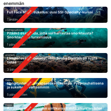
enemmän
Full Face Mask-sukellus: uusi SSI-Specialty-kurssi
Tänään
predragvuckovic
Pitääkö osata uida, jotta voi harrastaa snorklausta?
Snorklauksen turvallisuus
1 päivä sitten
unsplash
Lämpenevät valtameret: mitä Scuba Diverien on syytä
tietää
3 päivää sitten
mares
Hengitystekniikat vapaasukelluksessa: Pysy rauhallisena
ja sukelta turvallisemmin
5 päivää sitten
zoggs
Aikuisten aloittelijoiden uintikurssit: mitä aikuisten tulee