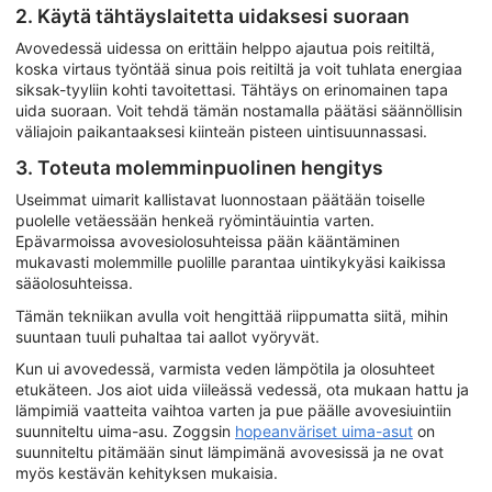
2. Käytä tähtäyslaitetta uidaksesi suoraan
Avovedessä uidessa on erittäin helppo ajautua pois reitiltä,
koska virtaus työntää sinua pois reitiltä ja voit tuhlata energiaa
siksak-tyyliin kohti tavoitettasi. Tähtäys on erinomainen tapa
uida suoraan. Voit tehdä tämän nostamalla päätäsi säännöllisin
väliajoin paikantaaksesi kiinteän pisteen uintisuunnassasi.
3. Toteuta molemminpuolinen hengitys
Useimmat uimarit kallistavat luonnostaan päätään toiselle
puolelle vetäessään henkeä ryömintäuintia varten.
Epävarmoissa avovesiolosuhteissa pään kääntäminen
mukavasti molemmille puolille parantaa uintikykyäsi kaikissa
sääolosuhteissa.
Tämän tekniikan avulla voit hengittää riippumatta siitä, mihin
suuntaan tuuli puhaltaa tai aallot vyöryvät.
Kun ui avovedessä, varmista veden lämpötila ja olosuhteet
etukäteen. Jos aiot uida viileässä vedessä, ota mukaan hattu ja
lämpimiä vaatteita vaihtoa varten ja pue päälle avovesiuintiin
suunniteltu uima-asu. Zoggsin
hopeanväriset uima-asut
on
suunniteltu pitämään sinut lämpimänä avovesissä ja ne ovat
myös kestävän kehityksen mukaisia.