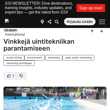
SSI NEWSLETTER: Dive destinations,
training insights, industry updates, and
Sign up now!
expert tips — get the latest from SSI!
Kirjaudu sisään
takaisin
Vinkkejä uintitekniikan
parantamiseen
scuba diving
environment
swimming
open water swimming
swimming techniques
1
Zoggs