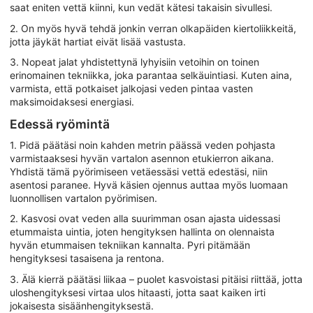
saat eniten vettä kiinni, kun vedät kätesi takaisin sivullesi.
2. On myös hyvä tehdä jonkin verran olkapäiden kiertoliikkeitä,
jotta jäykät hartiat eivät lisää vastusta.
3. Nopeat jalat yhdistettynä lyhyisiin vetoihin on toinen
erinomainen tekniikka, joka parantaa selkäuintiasi. Kuten aina,
varmista, että potkaiset jalkojasi veden pintaa vasten
maksimoidaksesi energiasi.
Edessä ryömintä
1. Pidä päätäsi noin kahden metrin päässä veden pohjasta
varmistaaksesi hyvän vartalon asennon etukierron aikana.
Yhdistä tämä pyörimiseen vetäessäsi vettä edestäsi, niin
asentosi paranee. Hyvä käsien ojennus auttaa myös luomaan
luonnollisen vartalon pyörimisen.
2. Kasvosi ovat veden alla suurimman osan ajasta uidessasi
etummaista uintia, joten hengityksen hallinta on olennaista
hyvän etummaisen tekniikan kannalta. Pyri pitämään
hengityksesi tasaisena ja rentona.
3. Älä kierrä päätäsi liikaa – puolet kasvoistasi pitäisi riittää, jotta
uloshengityksesi virtaa ulos hitaasti, jotta saat kaiken irti
jokaisesta sisäänhengityksestä.