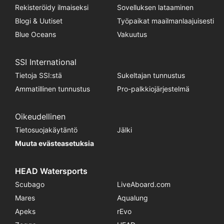
Rekisteröidy ilmaiseksi
Sovelluksen lataaminen
Blogi & Uutiset
Työpaikat maailmanlaajuisesti
Blue Oceans
Vakuutus
SSI International
Tietoja SSI:stä
Sukeltajan tunnustus
Ammatillinen tunnustus
Pro-palkkiojärjestelmä
Oikeudellinen
Tietosuojakäytäntö
Jälki
Muuta evästeasetuksia
HEAD Watersports
Scubago
LiveAboard.com
Mares
Aqualung
Apeks
rEvo