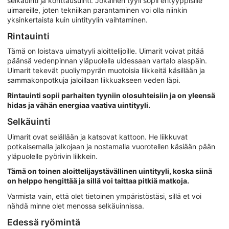
selkäuinti ja konttausuinti. Jokainen tyyli sopii erityyppisille
uimareille, joten tekniikan parantaminen voi olla niinkin
yksinkertaista kuin uintityylin vaihtaminen.
Rintauinti
Tämä on loistava uimatyyli aloittelijoille. Uimarit voivat pitää
päänsä vedenpinnan yläpuolella uidessaan vartalo alaspäin.
Uimarit tekevät puoliympyrän muotoisia liikkeitä käsillään ja
sammakonpotkuja jaloillaan liikkuakseen veden läpi.
Rintauinti sopii parhaiten tyyniin olosuhteisiin ja on yleensä
hidas ja vähän energiaa vaativa uintityyli.
Selkäuinti
Uimarit ovat selällään ja katsovat kattoon. He liikkuvat
potkaisemalla jalkojaan ja nostamalla vuorotellen käsiään pään
yläpuolelle pyörivin liikkein.
Tämä on toinen aloittelijaystävällinen uintityyli, koska siinä
on helppo hengittää ja sillä voi taittaa pitkiä matkoja.
Varmista vain, että olet tietoinen ympäristöstäsi, sillä et voi
nähdä minne olet menossa selkäuinnissa.
Edessä ryömintä